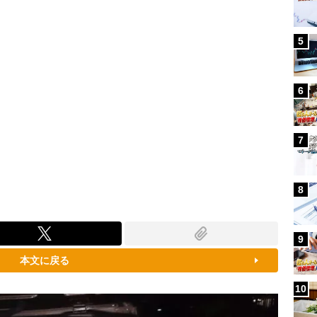
5
6
7
8
9
本文に戻る
10