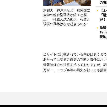
の右
京都大・神戸大など、難関国立
【土
大学の総合型選抜が続々と廃
「懸
止 「推薦入試の拡大」報道と
だ！
現実の乖離はなぜ起きるのか
急増
Te
現地
当サイトに記載されている内容はあくまで
あたっては読者ご自身の判断と責任におい
情報は細心の注意を払っておりますが、記
万が一、トラブル等の損失が被っても損害