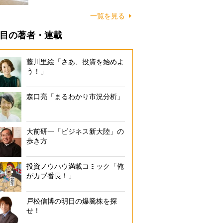
に…
一覧を見る
目の著者・連載
藤川里絵「さあ、投資を始めよ
う！」
森口亮「まるわかり市況分析」
大前研一「ビジネス新大陸」の
歩き方
投資ノウハウ満載コミック「俺
がカブ番長！」
松本の父が収集した『日本の文学』シリーズ（中央公論
戸松信博の明日の爆騰株を探
せ！