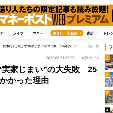
ア
ライフ
マネー
住まい・不動産
家計
トレ
松本明子が明かす“実家じまい”の大失敗 25年間で1800万円超かかった理由
写真一覧
ラ
1
2022.06.21 06:00
女性セブン
実家じまい”の大失敗 25
2
超かかった理由
3
Loaded
:
100.00%
4