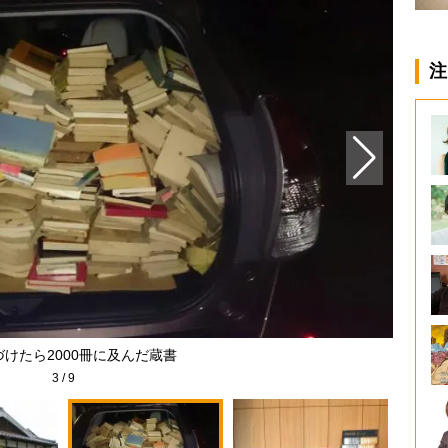
注
けたら2000冊に及んだ蔵書
3
/
9