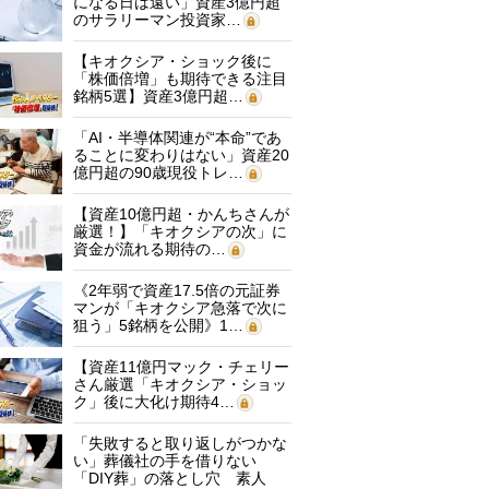
になる日は遠い」資産3億円超
のサラリーマン投資家…
【キオクシア・ショック後に
「株価倍増」も期待できる注目
銘柄5選】資産3億円超…
「AI・半導体関連が“本命”であ
ることに変わりはない」資産20
億円超の90歳現役トレ…
【資産10億円超・かんちさんが
厳選！】「キオクシアの次」に
資金が流れる期待の…
《2年弱で資産17.5倍の元証券
マンが「キオクシア急落で次に
狙う」5銘柄を公開》1…
【資産11億円マック・チェリー
さん厳選「キオクシア・ショッ
ク」後に大化け期待4…
「失敗すると取り返しがつかな
い」葬儀社の手を借りない
「DIY葬」の落とし穴 素人