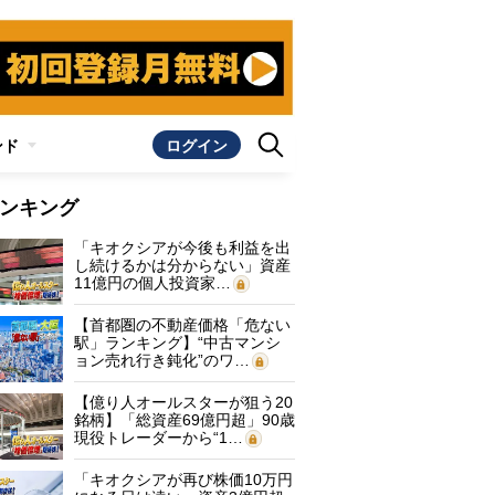
ンド
ログイン
ンキング
「キオクシアが今後も利益を出
し続けるかは分からない」資産
11億円の個人投資家…
【首都圏の不動産価格「危ない
駅」ランキング】“中古マンシ
ョン売れ行き鈍化”のワ…
【億り人オールスターが狙う20
銘柄】「総資産69億円超」90歳
現役トレーダーから“1…
「キオクシアが再び株価10万円