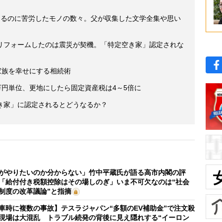
けるのに苦労したモノの数々。父が収集した文学全集や思い
リフォームしたのは震災が契機。「特定空き家」認定されな
家族を幸せにする相続術
万円単位、更地にしたら固定資産税は4～5倍に
き家」に認定されるとどうなるか？
がやりたいのか分からない」竹中平蔵氏が語る高市内閣の評
「給付付き税額控除はその場しのぎ」いま不可欠なのは“社会
制度の改革議論”と指摘
車時に複数の事故】テスラジャパン“多額のEV補助金”で注文殺
現場は大混乱 トラブル続発の背後に見え隠れする“イーロン