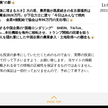
腕”の影
【お
202
俵に埋まるカネ】大の里、豊昇龍が黒星続きの名古屋場所は
賞金2826万円」が下位力士に渡り「今日はみんなで焼肉
」 金星4個配給で協会は年96万円の支出増に
する中国企業の“国籍ロンダリング” SHEIN、TikTok、
mu…本社機能を海外に移転させ、トランプ関税の回避を狙う
人を隠れ蓑にした中国企業の農業参入・土地取得への懸念も
も投資の参考にしていただくためのものであり、実際の投資に
て行って下さいますよう、お願い致します。 当サイトの掲載
載される全ての情報の正確性を保証するものではありません。
等の保証は一切行っておりませんので、予めご了承下さい。
PAGE TOP