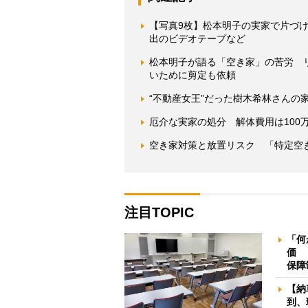
【写真9枚】松本明子の実家で片づ
出のビデオテープなど
松本明子が語る「空き家」の苦労 
いために剪定も依頼
“不動産女王”だった樹木希林さんの
厄介な実家の処分 解体費用は100
空き家対策と放置リスク 「特定空
注目TOPIC
「何
価 
保障
【納
到、