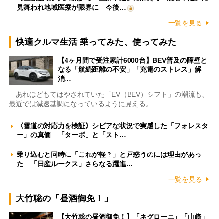
見舞われ地域医療が限界に 今後…
一覧を見る
快適クルマ生活 乗ってみた、使ってみた
【4ヶ月間で受注累計6000台】BEV普及の障壁と
なる「航続距離の不安」「充電のストレス」解
消…
あれほどもてはやされていた「EV（BEV）シフト」の潮流も、
最近では減速基調になっているように見える。…
《雪道の対応力を検証》シビアな状況で実感した「フォレスタ
ー」の真価 「ターボ」と「スト…
乗り込むと同時に「これが軽？」と戸惑うのには理由があっ
た 「日産ルークス」さらなる躍進…
一覧を見る
大竹聡の「昼酒御免！」
【大竹聡の昼酒御免！】「ネグローニ」「山崎」