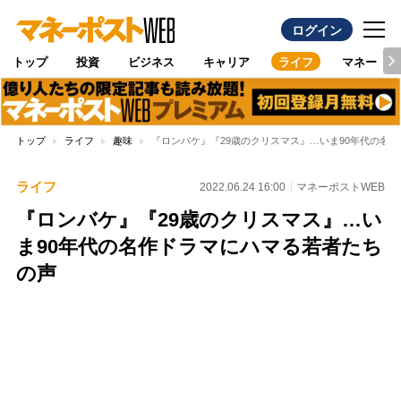
ログイン
トップ
投資
ビジネス
キャリア
ライフ
マネー
トップ
ライフ
趣味
『ロンバケ』『29歳のクリスマス』…いま90年代の名
ライフ
2022.06.24 16:00
マネーポストWEB
『ロンバケ』『29歳のクリスマス』…い
ま90年代の名作ドラマにハマる若者たち
の声
Loaded
:
100.00%
/
Unmute