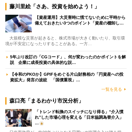
藤川里絵「さあ、投資を始めよう！」
【資産運用】大災害時に慌てないために平時から
備えておきたい3つのポイント「資産の棚卸し…
大規模な災害が起きると、株式市場が大きく動いたり、取引環
境が不安定になったりすることがある。一方…
5年ぶり改訂の「CGコード」、何が変わったのかポイントを解
説 企業に成長投資の具体的な説…
【令和のPKOか】GPIFをめぐる片山財務相の「円資産への投
資拡大」発言の波紋 「国債重視」…
一覧を見る
森口亮「まるわかり市況分析」
「トレンド転換のスイッチになり得る」“介入慣
れ”した市場心理を変える「日米協調為替介入」
…