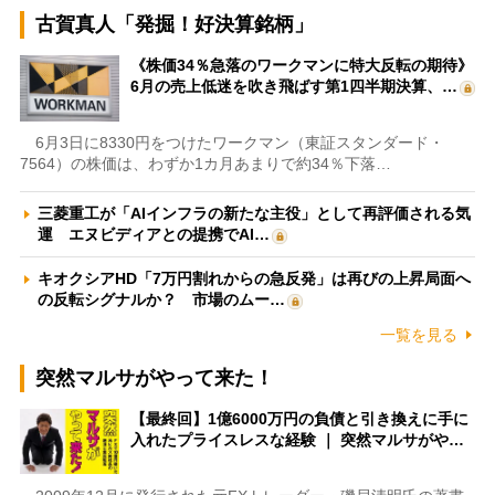
古賀真人「発掘！好決算銘柄」
《株価34％急落のワークマンに特大反転の期待》
6月の売上低迷を吹き飛ばす第1四半期決算、…
6月3日に8330円をつけたワークマン（東証スタンダード・
7564）の株価は、わずか1カ月あまりで約34％下落…
三菱重工が「AIインフラの新たな主役」として再評価される気
運 エヌビディアとの提携でAI…
キオクシアHD「7万円割れからの急反発」は再びの上昇局面へ
の反転シグナルか？ 市場のムー…
一覧を見る
突然マルサがやって来た！
【最終回】1億6000万円の負債と引き換えに手に
入れたプライスレスな経験 ｜ 突然マルサがや…