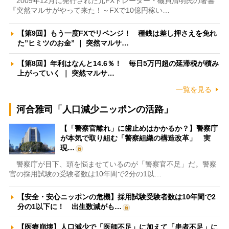
2009年12月に発行された元FXトレーダー・磯貝清明氏の著書
『突然マルサがやって来た！～FXで10億円稼い…
【第9回】もう一度FXでリベンジ！ 種銭は差し押さえを免れ
た”ヒミツのお金” ｜ 突然マルサ…
【第8回】年利はなんと14.6％！ 毎日5万円超の延滞税が積み
上がっていく ｜ 突然マルサ…
一覧を見る
河合雅司「人口減少ニッポンの活路」
【「警察官離れ」に歯止めはかかるか？】警察庁
が本気で取り組む「警察組織の構造改革」 実
現…
警察庁が目下、頭を悩ませているのが「警察官不足」だ。警察
官の採用試験の受験者数は10年間で2分の1以…
【安全・安心ニッポンの危機】採用試験受験者数は10年間で2
分の1以下に！ 出生数減がも…
【医療崩壊】人口減少で「医師不足」に加えて「患者不足」に