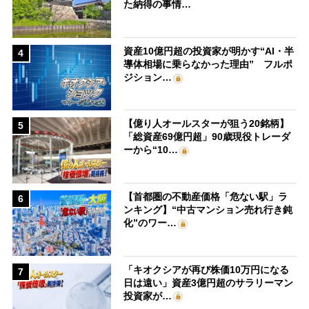
た納得の事情…
資産10億円超の投資家が明かす“AI・半
4
導体相場に乗らなかった理由” フルポ
ジション…
【億り人オールスターが狙う20銘柄】
5
「総資産69億円超」90歳現役トレーダ
ーから“10…
【首都圏の不動産価格「危ない駅」ラ
6
ンキング】“中古マンション売れ行き鈍
化”のワー…
「キオクシアが再び株価10万円になる
7
日は遠い」資産3億円超のサラリーマン
投資家が…