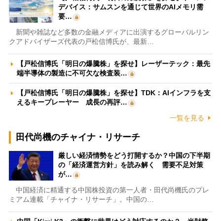
デバイス：サムスンを通じて世界のAIメモリ需
要…
新聞や雑誌など多数の金融メディアに出演するグローバルリン
クアドバイザーズ代表の戸松信博氏が、最新…
【戸松信博氏「明日の爆騰株」を探せ】レーザーテック：最先
端半導体の製造に不可欠な検査装…
【戸松信博氏「明日の爆騰株」を探せ】TDK：AIインフラを支
えるキープレーヤー 成長の再評…
一覧を見る
田代尚機のチャイナ・リサーチ
厳しい経済情勢をどう打開するか？中国の下半期
の「経済運営方針」を読み解く 需要不足対策
が…
中国経済に精通する中国株投資の第一人者・田代尚機氏のプレ
ミアム連載「チャイナ・リサーチ」。中国の…