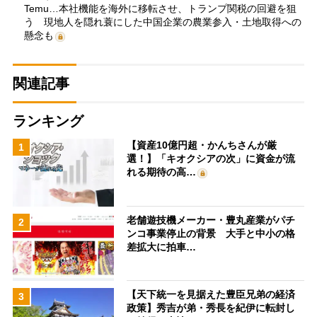
Temu…本社機能を海外に移転させ、トランプ関税の回避を狙
う 現地人を隠れ蓑にした中国企業の農業参入・土地取得への
懸念も
関連記事
ランキング
【資産10億円超・かんちさんが厳
1
選！】「キオクシアの次」に資金が流
れる期待の高…
老舗遊技機メーカー・豊丸産業がパチ
2
ンコ事業停止の背景 大手と中小の格
差拡大に拍車…
【天下統一を見据えた豊臣兄弟の経済
3
政策】秀吉が弟・秀長を紀伊に転封し