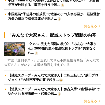
中国「Kimi K3」の衝撃に世界はどう対応するのか？ 米財務
長官が検討する「蒸留を行う中国…
中国経済“予想外の低成長”で政策のテコ入れ必至か 経済運営
方針の修正で成長加速が予想さ…
一覧を見る
「みんなで大家さん」配当ストップ騒動の内幕
《ついに見えた問題の核心》「みんなで大家さ
ん」2000億円超不動産投資トラブル“異常なく
ら…
本誌『週刊ポスト』が追及してきた不動産投資商品「みんなで
大家さん」がいよいよ最終局面を迎えている…
【独走スクープ・みんなで大家さん】二転三転した“成田プロ
ジェクト”の計画変更の裏で起き…
【追及スクープ・みんなで大家さん】独占入手“内部議事録”で
明かされる柳瀬健一・代表の思…
一覧を見る