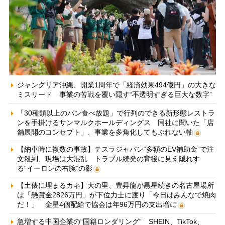
ジャングリア沖縄、開業1周年で「経済効果494億円」の大きな
ミスリード 事業の苦戦を覆い隠す“不透明すぎる巨大な数字”
「30種類以上のパン食べ放題」で行列のできる新形態レストラ
ンを手掛けるサンマルクホールディングス 同社に聞いた「店
舗展開のコンセプト」、事業を多角化してもぶれない軸
【納車時に複数の事故】テスラジャパン“多額のEV補助金”で注
文殺到、現場は大混乱 トラブル続発の背後に見え隠れす
る“イーロンの右腕”の影
【土俵に埋まるカネ】大の里、豊昇龍が黒星続きの名古屋場所
は「懸賞金2826万円」が下位力士に渡り「今日はみんなで焼肉
だ！」 金星4個配給で協会は年96万円の支出増に
急増する中国企業の“国籍ロンダリング” SHEIN、TikTok、