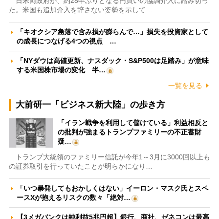
日米両政府が、約28年ぶりとなる円買いの協調介入に踏み切っ
た。米国も追加介入を辞さない姿勢を示して…
「キオクシア急落で含み損が膨らんで…」損失を投資家として
の成長につなげる4つの視点 …
「NYダウは高値更新、ナスダック・S&P500は足踏み」が意味
する米国株市場の変化 半…
一覧を見る
大前研一「ビジネス新大陸」の歩き方
「イラン戦争を利用して儲けている」利益相反と
の批判が強まるトランプファミリーの不正蓄財
疑…
トランプ大統領のファミリー信託が今年1～3月に3000回以上も
の証券取引を行っていたことが明らかになり…
「いつ暴発してもおかしくはない」イーロン・マスク氏とスペ
ースXが抱えるリスクの数々「絶対…
【3メガバンクは純利益5兆円超】銀行、商社、ゼネコンは最高