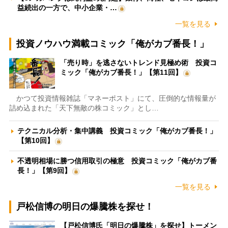
益続出の一方で、中小企業・…
一覧を見る
投資ノウハウ満載コミック「俺がカブ番長！」
「売り時」を逃さないトレンド見極め術 投資コ
ミック「俺がカブ番長！」【第11回】
かつて投資情報雑誌「マネーポスト」にて、圧倒的な情報量が
詰め込まれた「天下無敵の株コミック」とし…
テクニカル分析・集中講義 投資コミック「俺がカブ番長！」
【第10回】
不透明相場に勝つ信用取引の極意 投資コミック「俺がカブ番
長！」【第9回】
一覧を見る
戸松信博の明日の爆騰株を探せ！
【戸松信博氏「明日の爆騰株」を探せ】トーメン