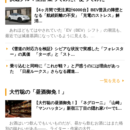
【4ヶ月間で受注累計6000台】BEV普及の障壁と
なる「航続距離の不安」「充電のストレス」解
消…
あれほどもてはやされていた「EV（BEV）シフト」の潮流も、
最近では減速基調になっているように見える。…
《雪道の対応力を検証》シビアな状況で実感した「フォレスタ
ー」の真価 「ターボ」と「スト…
乗り込むと同時に「これが軽？」と戸惑うのには理由があっ
た 「日産ルークス」さらなる躍進…
一覧を見る
大竹聡の「昼酒御免！」
【大竹聡の昼酒御免！】「ネグローニ」「山崎」
「マンハッタン」新宿三丁目の隠れ家バーで1…
お酒はいつ飲んでもいいものだが、昼から飲むお酒にはまた格
別の味わいがある――。ライター・作家の大竹…