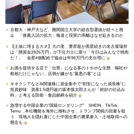
京都大・神戸大など、難関国立大学の総合型選抜が続々と廃
止 「推薦入試の拡大」報道と現実の乖離はなぜ起きるのか
【土俵に埋まるカネ】大の里、豊昇龍が黒星続きの名古屋場所
は「懸賞金2826万円」が下位力士に渡り「今日はみんなで焼肉
だ！」 金星4個配給で協会は年96万円の支出増に
お酒を提供する店で「出禁」になる客のトホホな生態 嘔吐や
粗相だけじゃない、店側が嫌がる“最悪の客”とは
キオクシアなどAI関連株に資金集中で“割安になった成長株”に
投資妙味 資産1.5億円超の坂本慎太郎さんが「絶好の仕込み
時」と考える防衛・食品銘柄を紹介
急増する中国企業の“国籍ロンダリング” SHEIN、TikTok、
Temu…本社機能を海外に移転させ、トランプ関税の回避を狙
う 現地人を隠れ蓑にした中国企業の農業参入・土地取得への
懸念も