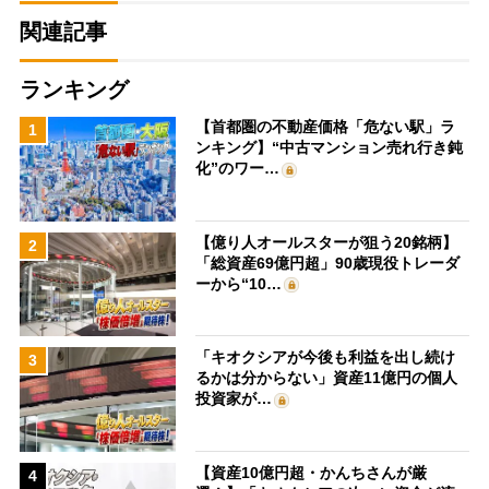
関連記事
ランキング
【首都圏の不動産価格「危ない駅」ラ
1
ンキング】“中古マンション売れ行き鈍
化”のワー…
【億り人オールスターが狙う20銘柄】
2
「総資産69億円超」90歳現役トレーダ
ーから“10…
「キオクシアが今後も利益を出し続け
3
るかは分からない」資産11億円の個人
投資家が…
【資産10億円超・かんちさんが厳
4