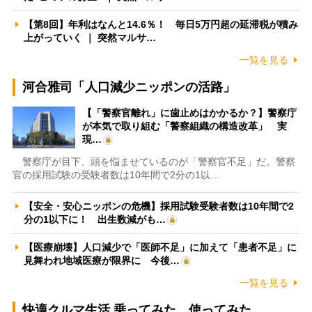
【第8回】年利はなんと14.6％！ 毎日5万円超の延滞税が積み
上がっていく ｜ 突然マルサ…
一覧を見る
河合雅司「人口減少ニッポンの活路」
【「警察官離れ」に歯止めはかかるか？】警察庁
が本気で取り組む「警察組織の構造改革」 実
現…
警察庁が目下、頭を悩ませているのが「警察官不足」だ。警察
官の採用試験の受験者数は10年間で2分の1以…
【安全・安心ニッポンの危機】採用試験受験者数は10年間で2
分の1以下に！ 出生数減がも…
【医療崩壊】人口減少で「医師不足」に加えて「患者不足」に
見舞われ地域医療が限界に 今後…
一覧を見る
快適クルマ生活 乗ってみた、使ってみた