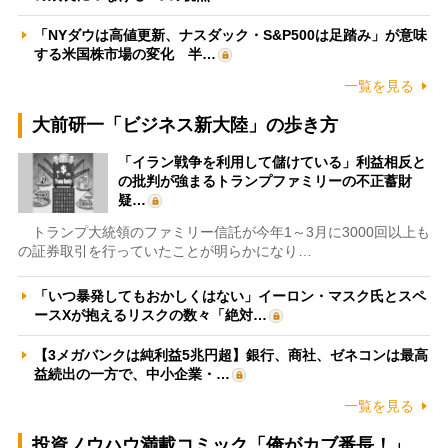
「NYダウは高値更新、ナスダック・S&P500は足踏み」が意味
する米国株市場の変化 半…
一覧を見る
大前研一「ビジネス新大陸」の歩き方
「イラン戦争を利用して儲けている」利益相反と
の批判が強まるトランプファミリーの不正蓄財
疑…
トランプ大統領のファミリー信託が今年1～3月に3000回以上も
の証券取引を行っていたことが明らかになり…
「いつ暴発してもおかしくはない」イーロン・マスク氏とスペ
ースXが抱えるリスクの数々「絶対…
【3メガバンクは純利益5兆円超】銀行、商社、ゼネコンは最高
益続出の一方で、中小企業・…
一覧を見る
投資ノウハウ満載コミック「俺がカブ番長！」