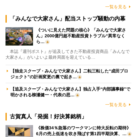
一覧を見る
「みんなで大家さん」配当ストップ騒動の内幕
《ついに見えた問題の核心》「みんなで大家さ
ん」2000億円超不動産投資トラブル“異常なく
ら…
本誌『週刊ポスト』が追及してきた不動産投資商品「みんなで
大家さん」がいよいよ最終局面を迎えている…
【独走スクープ・みんなで大家さん】二転三転した“成田プロ
ジェクト”の計画変更の裏で起き…
【追及スクープ・みんなで大家さん】独占入手“内部議事録”で
明かされる柳瀬健一・代表の思…
一覧を見る
古賀真人「発掘！好決算銘柄」
《株価34％急落のワークマンに特大反転の期待》
6月の売上低迷を吹き飛ばす第1四半期決算、…