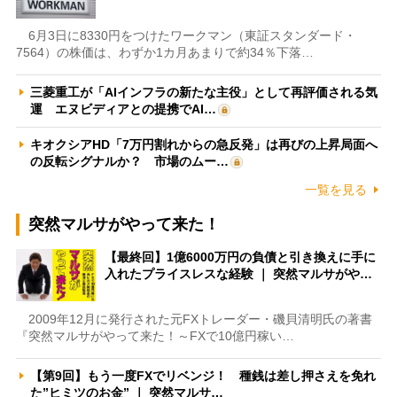
6月3日に8330円をつけたワークマン（東証スタンダード・
7564）の株価は、わずか1カ月あまりで約34％下落…
三菱重工が「AIインフラの新たな主役」として再評価される気
運 エヌビディアとの提携でAI…
キオクシアHD「7万円割れからの急反発」は再びの上昇局面へ
の反転シグナルか？ 市場のムー…
一覧を見る
突然マルサがやって来た！
【最終回】1億6000万円の負債と引き換えに手に
入れたプライスレスな経験 ｜ 突然マルサがや…
2009年12月に発行された元FXトレーダー・磯貝清明氏の著書
『突然マルサがやって来た！～FXで10億円稼い…
【第9回】もう一度FXでリベンジ！ 種銭は差し押さえを免れ
た”ヒミツのお金” ｜ 突然マルサ…