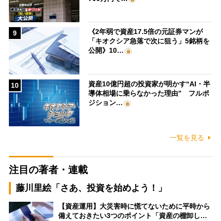
《2年弱で資産17.5倍の元証券マンが
9
「キオクシア急落で次に狙う」5銘柄を
公開》10…
資産10億円超の投資家が明かす“AI・半
10
導体相場に乗らなかった理由” フルポ
ジション…
一覧を見る
注目の著者・連載
藤川里絵「さあ、投資を始めよう！」
【資産運用】大災害時に慌てないために平時から
備えておきたい3つのポイント「資産の棚卸し…