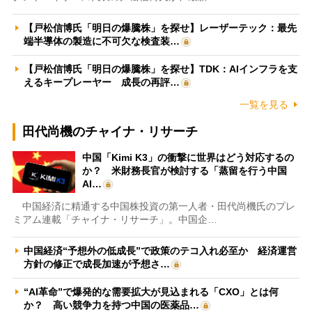
【戸松信博氏「明日の爆騰株」を探せ】レーザーテック：最先
端半導体の製造に不可欠な検査装…
【戸松信博氏「明日の爆騰株」を探せ】TDK：AIインフラを支
えるキープレーヤー 成長の再評…
一覧を見る
田代尚機のチャイナ・リサーチ
中国「Kimi K3」の衝撃に世界はどう対応するの
か？ 米財務長官が検討する「蒸留を行う中国
AI…
中国経済に精通する中国株投資の第一人者・田代尚機氏のプレ
ミアム連載「チャイナ・リサーチ」。中国企…
中国経済“予想外の低成長”で政策のテコ入れ必至か 経済運営
方針の修正で成長加速が予想さ…
“AI革命”で爆発的な需要拡大が見込まれる「CXO」とは何
か？ 高い競争力を持つ中国の医薬品…