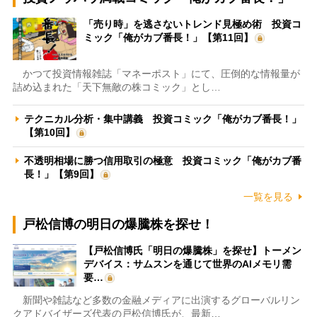
「売り時」を逃さないトレンド見極め術 投資コ
ミック「俺がカブ番長！」【第11回】
かつて投資情報雑誌「マネーポスト」にて、圧倒的な情報量が
詰め込まれた「天下無敵の株コミック」とし…
テクニカル分析・集中講義 投資コミック「俺がカブ番長！」
【第10回】
不透明相場に勝つ信用取引の極意 投資コミック「俺がカブ番
長！」【第9回】
一覧を見る
戸松信博の明日の爆騰株を探せ！
【戸松信博氏「明日の爆騰株」を探せ】トーメン
デバイス：サムスンを通じて世界のAIメモリ需
要…
新聞や雑誌など多数の金融メディアに出演するグローバルリン
クアドバイザーズ代表の戸松信博氏が、最新…