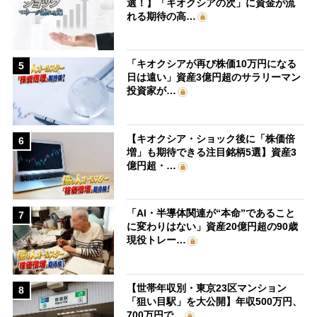
選！】「キオクシアの次」に資金が流
れる期待の高…
「キオクシアが再び株価10万円になる
5
日は遠い」資産3億円超のサラリーマン
投資家が…
【キオクシア・ショック後に「株価倍
6
増」も期待できる注目銘柄5選】資産3
億円超・…
「AI・半導体関連が“本命”であること
7
に変わりはない」資産20億円超の90歳
現役トレー…
【世帯年収別・東京23区マンション
8
「狙い目駅」を大公開】年収500万円、
700万円で…