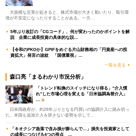
大規模な災害が起きると、株式市場が大きく動いたり、取引環
境が不安定になったりすることがある。一方…
5年ぶり改訂の「CGコード」、何が変わったのかポイントを解
説 企業に成長投資の具体的な説…
【令和のPKOか】GPIFをめぐる片山財務相の「円資産への投
資拡大」発言の波紋 「国債重視」…
一覧を見る
森口亮「まるわかり市況分析」
「トレンド転換のスイッチになり得る」“介入慣
れ”した市場心理を変える「日米協調為替介入」
…
日米両政府が、約28年ぶりとなる円買いの協調介入に踏み切っ
た。米国も追加介入を辞さない姿勢を示して…
「キオクシア急落で含み損が膨らんで…」損失を投資家として
の成長につなげる4つの視点 …