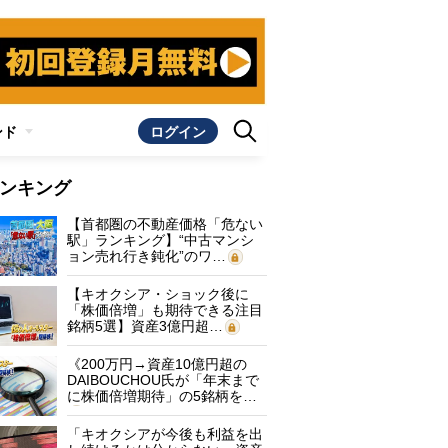
ンド
ログイン
ンキング
【首都圏の不動産価格「危ない
駅」ランキング】“中古マンシ
ョン売れ行き鈍化”のワ…
【キオクシア・ショック後に
「株価倍増」も期待できる注目
銘柄5選】資産3億円超…
《200万円→資産10億円超の
DAIBOUCHOU氏が「年末まで
に株価倍増期待」の5銘柄を…
「キオクシアが今後も利益を出