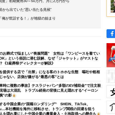
度」初期費用30～50万円、月に2万円から
前から出ていた“思い当たる兆候”
「俺が世話する！」が地獄の始まり
のお葬式で悩ましい“喪服問題” 女性は「ワンピースを着てい
OK」という俗説に潜む誤解、なぜ「ジャケット」がマストな
？《1級葬祭ディレクターが解説》
を提供する店で「出禁」になる客のトホホな生態 嘔吐や粗相
じゃない、店側が嫌がる“最悪の客”とは
車時に複数の事故】テスラジャパン“多額のEV補助金”で注文殺
現場は大混乱 トラブル続発の背後に見え隠れする“イーロン
腕”の影
する中国企業の“国籍ロンダリング” SHEIN、TikTok、
mu…本社機能を海外に移転させ、トランプ関税の回避を狙う
人を隠れ蓑にした中国企業の農業参入・土地取得への懸念も