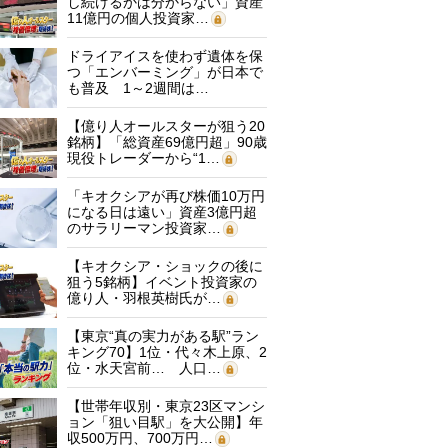
し続けるかは分からない」資産
11億円の個人投資家…
ドライアイスを使わず遺体を保
つ「エンバーミング」が日本で
も普及 1～2週間は…
【億り人オールスターが狙う20
銘柄】「総資産69億円超」90歳
現役トレーダーから“1…
「キオクシアが再び株価10万円
になる日は遠い」資産3億円超
のサラリーマン投資家…
【キオクシア・ショックの後に
狙う5銘柄】イベント投資家の
億り人・羽根英樹氏が…
【東京“真の実力がある駅”ラン
キング70】1位・代々木上原、2
位・水天宮前… 人口…
【世帯年収別・東京23区マンシ
ョン「狙い目駅」を大公開】年
収500万円、700万円…