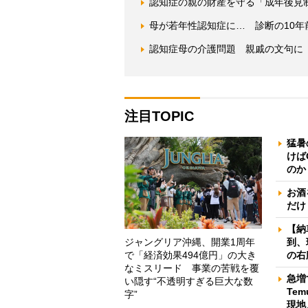
認知症の親の財産を守る「成年後見制
母が若年性認知症に… 診断の10年
認知症母の介護問題 親戚の文句に
注目TOPIC
猛暑
けば
のか
お酒
だけ
【納
ジャングリア沖縄、開業1周年
到、
で「経済効果494億円」の大き
の右
なミスリード 事業の苦戦を覆
急増
い隠す“不透明すぎる巨大な数
Te
字”
現地