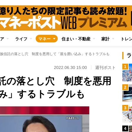
ア
ライフ
マネー
住まい・不動産
家計
トレ
族信託の落とし穴 制度を悪用して「親を囲い込み」するトラブルも
ラ
1
2022.06.30 15:00
週刊ポスト
託の落とし穴 制度を悪用
2
み」するトラブルも
3
4