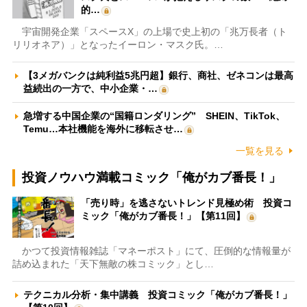
的…
宇宙開発企業「スペースX」の上場で史上初の「兆万長者（ト
リリオネア）」となったイーロン・マスク氏。…
【3メガバンクは純利益5兆円超】銀行、商社、ゼネコンは最高
益続出の一方で、中小企業・…
急増する中国企業の“国籍ロンダリング” SHEIN、TikTok、
Temu…本社機能を海外に移転させ…
一覧を見る
投資ノウハウ満載コミック「俺がカブ番長！」
「売り時」を逃さないトレンド見極め術 投資コ
ミック「俺がカブ番長！」【第11回】
かつて投資情報雑誌「マネーポスト」にて、圧倒的な情報量が
詰め込まれた「天下無敵の株コミック」とし…
テクニカル分析・集中講義 投資コミック「俺がカブ番長！」