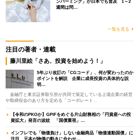
ンバーミング」が日本でも普及 1～2
週間は問…
一覧を見る
注目の著者・連載
藤川里絵「さあ、投資を始めよう！」
5年ぶり改訂の「CGコード」、何が変わったのか
ポイントを解説 企業に成長投資の具体的な説
明…
金融庁と東京証券取引所が共同で策定している上場企業の経営
や取締役会のあり方を定める「コーポレート…
【令和のPKOか】GPIFをめぐる片山財務相の「円資産への投
資拡大」発言の波紋 「国債重視」…
インフレでも「物価負け」しない金融商品「物価連動国債」に
注目 元本が物価の動きに合わせ…