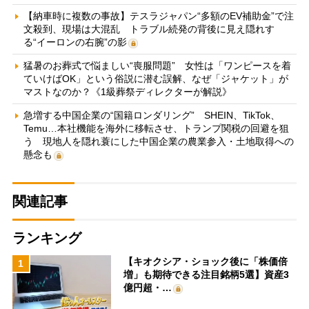
【納車時に複数の事故】テスラジャパン“多額のEV補助金”で注
文殺到、現場は大混乱 トラブル続発の背後に見え隠れす
る“イーロンの右腕”の影
猛暑のお葬式で悩ましい“喪服問題” 女性は「ワンピースを着
ていけばOK」という俗説に潜む誤解、なぜ「ジャケット」が
マストなのか？《1級葬祭ディレクターが解説》
急増する中国企業の“国籍ロンダリング” SHEIN、TikTok、
Temu…本社機能を海外に移転させ、トランプ関税の回避を狙
う 現地人を隠れ蓑にした中国企業の農業参入・土地取得への
懸念も
関連記事
ランキング
【キオクシア・ショック後に「株価倍
1
増」も期待できる注目銘柄5選】資産3
億円超・…