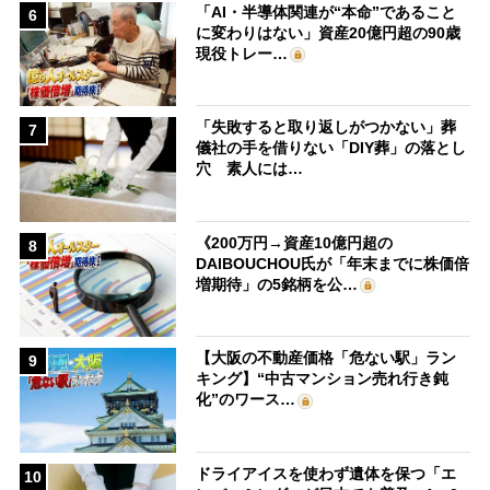
「AI・半導体関連が“本命”であること
6
に変わりはない」資産20億円超の90歳
現役トレー…
「失敗すると取り返しがつかない」葬
7
儀社の手を借りない「DIY葬」の落とし
穴 素人には…
《200万円→資産10億円超の
8
DAIBOUCHOU氏が「年末までに株価倍
増期待」の5銘柄を公…
【大阪の不動産価格「危ない駅」ラン
9
キング】“中古マンション売れ行き鈍
化”のワース…
ドライアイスを使わず遺体を保つ「エ
10