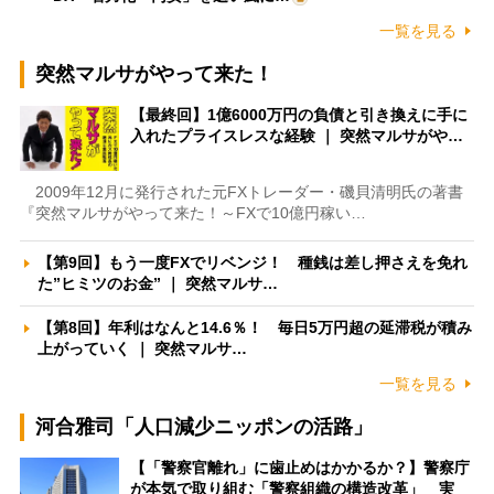
一覧を見る
突然マルサがやって来た！
【最終回】1億6000万円の負債と引き換えに手に
入れたプライスレスな経験 ｜ 突然マルサがや…
2009年12月に発行された元FXトレーダー・磯貝清明氏の著書
『突然マルサがやって来た！～FXで10億円稼い…
【第9回】もう一度FXでリベンジ！ 種銭は差し押さえを免れ
た”ヒミツのお金” ｜ 突然マルサ…
【第8回】年利はなんと14.6％！ 毎日5万円超の延滞税が積み
上がっていく ｜ 突然マルサ…
一覧を見る
河合雅司「人口減少ニッポンの活路」
【「警察官離れ」に歯止めはかかるか？】警察庁
が本気で取り組む「警察組織の構造改革」 実