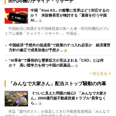
田代尚機のチャイナ・リサーチ
中国「Kimi K3」の衝撃に世界はどう対応するの
か？ 米財務長官が検討する「蒸留を行う中国
AI…
中国経済に精通する中国株投資の第一人者・田代尚機氏のプレ
ミアム連載「チャイナ・リサーチ」。中国企…
中国経済“予想外の低成長”で政策のテコ入れ必至か 経済運営
方針の修正で成長加速が予想さ…
“AI革命”で爆発的な需要拡大が見込まれる「CXO」とは何
か？ 高い競争力を持つ中国の医薬品…
一覧を見る
「みんなで大家さん」配当ストップ騒動の内幕
《ついに見えた問題の核心》「みんなで大家さ
ん」2000億円超不動産投資トラブル“異常なく
ら…
本誌『週刊ポスト』が追及してきた不動産投資商品「みんなで