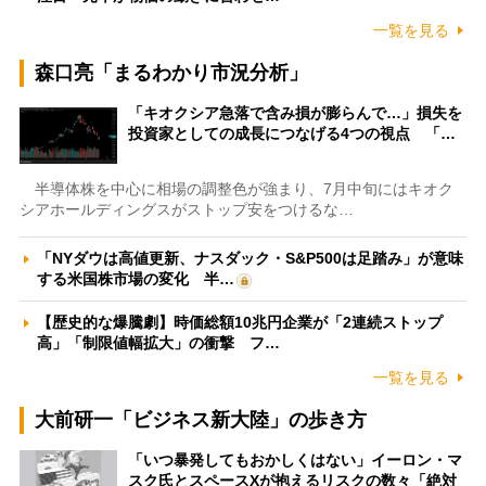
一覧を見る
森口亮「まるわかり市況分析」
「キオクシア急落で含み損が膨らんで…」損失を
投資家としての成長につなげる4つの視点 「…
半導体株を中心に相場の調整色が強まり、7月中旬にはキオク
シアホールディングスがストップ安をつけるな…
「NYダウは高値更新、ナスダック・S&P500は足踏み」が意味
する米国株市場の変化 半…
【歴史的な爆騰劇】時価総額10兆円企業が「2連続ストップ
高」「制限値幅拡大」の衝撃 フ…
一覧を見る
大前研一「ビジネス新大陸」の歩き方
「いつ暴発してもおかしくはない」イーロン・マ
スク氏とスペースXが抱えるリスクの数々「絶対