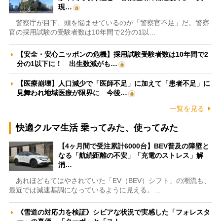
現…
警察庁が目下、頭を悩ませているのが「警察官不足」だ。警察
官の採用試験の受験者数は10年間で2分の1以…
【安全・安心ニッポンの危機】採用試験受験者数は10年間で2
分の1以下に！ 出生数減がも…
【医療崩壊】人口減少で「医師不足」に加えて「患者不足」に
見舞われ地域医療が限界に 今後…
一覧を見る
快適クルマ生活 乗ってみた、使ってみた
【4ヶ月間で受注累計6000台】BEV普及の障壁と
なる「航続距離の不安」「充電のストレス」解
消…
あれほどもてはやされていた「EV（BEV）シフト」の潮流も、
最近では減速基調になっているように見える。…
《雪道の対応力を検証》シビアな状況で実感した「フォレスタ