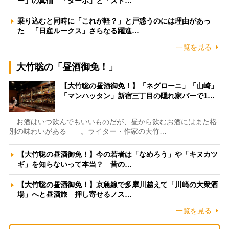
ー」の真価 「ターボ」と「スト…
乗り込むと同時に「これが軽？」と戸惑うのには理由があっ
た 「日産ルークス」さらなる躍進…
一覧を見る
大竹聡の「昼酒御免！」
【大竹聡の昼酒御免！】「ネグローニ」「山崎」
「マンハッタン」新宿三丁目の隠れ家バーで1…
お酒はいつ飲んでもいいものだが、昼から飲むお酒にはまた格
別の味わいがある――。ライター・作家の大竹…
【大竹聡の昼酒御免！】今の若者は「なめろう」や「キヌカツ
ギ」を知らないって本当？ 昔の…
【大竹聡の昼酒御免！】京急線で多摩川越えて「川崎の大衆酒
場」へと昼酒旅 押し寄せるノス…
一覧を見る