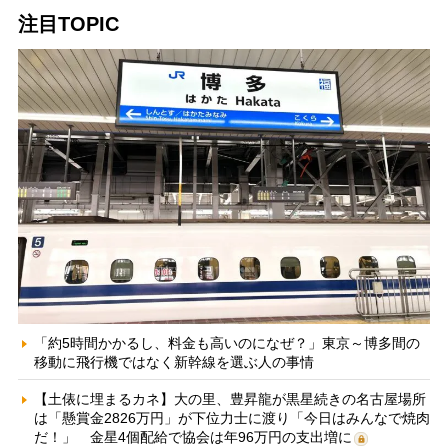
注目TOPIC
「約5時間かかるし、料金も高いのになぜ？」東京～博多間の
移動に飛行機ではなく新幹線を選ぶ人の事情
【土俵に埋まるカネ】大の里、豊昇龍が黒星続きの名古屋場所
は「懸賞金2826万円」が下位力士に渡り「今日はみんなで焼肉
だ！」 金星4個配給で協会は年96万円の支出増に