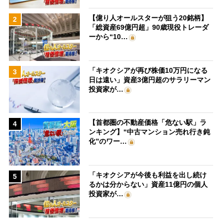
【億り人オールスターが狙う20銘柄】
2
「総資産69億円超」90歳現役トレーダ
ーから“10…
「キオクシアが再び株価10万円になる
3
日は遠い」資産3億円超のサラリーマン
投資家が…
【首都圏の不動産価格「危ない駅」ラ
4
ンキング】“中古マンション売れ行き鈍
化”のワー…
「キオクシアが今後も利益を出し続け
5
るかは分からない」資産11億円の個人
投資家が…