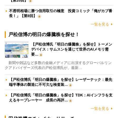
【第10回】
不透明相場に勝つ信用取引の極意 投資コミック「俺がカブ番
長！」【第9回】
一覧を見る
戸松信博の明日の爆騰株を探せ！
【戸松信博氏「明日の爆騰株」を探せ】トーメン
デバイス：サムスンを通じて世界のAIメモリ需
要…
新聞や雑誌など多数の金融メディアに出演するグローバルリン
クアドバイザーズ代表の戸松信博氏が、最新…
【戸松信博氏「明日の爆騰株」を探せ】レーザーテック：最先
端半導体の製造に不可欠な検査装…
【戸松信博氏「明日の爆騰株」を探せ】TDK：AIインフラを支
えるキープレーヤー 成長の再評…
一覧を見る