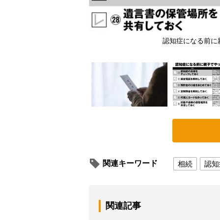
の2）
認知症になる前に
関連キーワード
相続
認知
関連記事