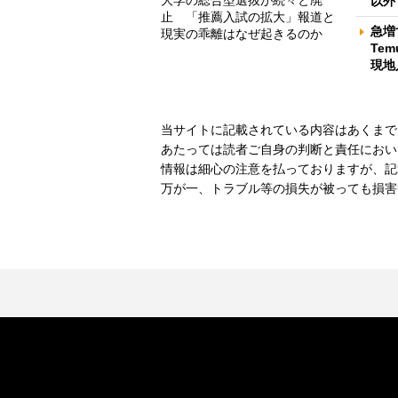
大学の総合型選抜が続々と廃
以外
止 「推薦入試の拡大」報道と
急増
現実の乖離はなぜ起きるのか
Te
現地
当サイトに記載されている内容はあくまで
あたっては読者ご自身の判断と責任におい
情報は細心の注意を払っておりますが、記
万が一、トラブル等の損失が被っても損害