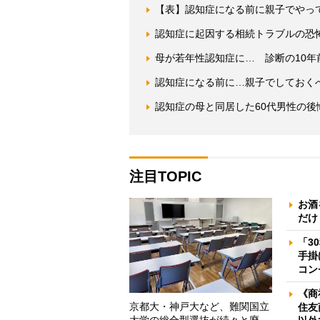
【表】認知症になる前に親子でやって
認知症に起因する相続トラブルの恐
母が若年性認知症に… 診断の10年
認知症になる前に…親子でしておく
認知症の母と同居した60代男性の
注目TOPIC
お酒
だけ
「3
手掛
コン
《商
京都大・神戸大など、難関国立
住友