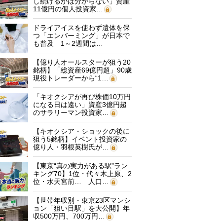
し続けるかは分からない」資産
11億円の個人投資家…
ドライアイスを使わず遺体を保
つ「エンバーミング」が日本で
も普及 1～2週間は…
【億り人オールスターが狙う20
銘柄】「総資産69億円超」90歳
現役トレーダーから“1…
「キオクシアが再び株価10万円
になる日は遠い」資産3億円超
のサラリーマン投資家…
【キオクシア・ショックの後に
狙う5銘柄】イベント投資家の
億り人・羽根英樹氏が…
【東京“真の実力がある駅”ラン
キング70】1位・代々木上原、2
位・水天宮前… 人口…
【世帯年収別・東京23区マンシ
ョン「狙い目駅」を大公開】年
収500万円、700万円…