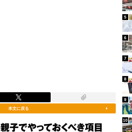
5
6
7
8
9
本文に戻る
10