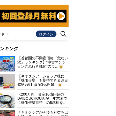
ンド
ログイン
ンキング
【首都圏の不動産価格「危ない
駅」ランキング】“中古マンシ
ョン売れ行き鈍化”のワ…
【キオクシア・ショック後に
「株価倍増」も期待できる注目
銘柄5選】資産3億円超…
《200万円→資産10億円超の
DAIBOUCHOU氏が「年末まで
に株価倍増期待」の5銘柄を…
「キオクシアが今後も利益を出