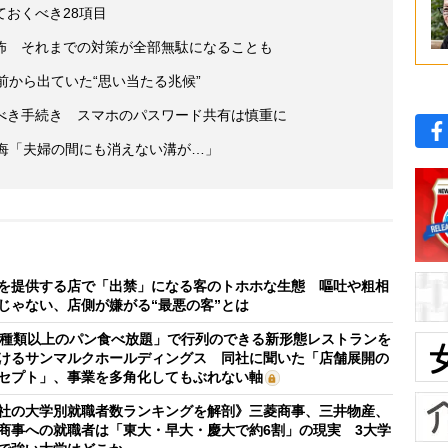
おくべき28項目
怖 それまでの対策が全部無駄になることも
前から出ていた“思い当たる兆候”
べき手続き スマホのパスワード共有は慎重に
後悔「夫婦の間にも消えない溝が…」
を提供する店で「出禁」になる客のトホホな生態 嘔吐や粗相
じゃない、店側が嫌がる“最悪の客”とは
0種類以上のパン食べ放題」で行列のできる新形態レストランを
けるサンマルクホールディングス 同社に聞いた「店舗展開の
セプト」、事業を多角化してもぶれない軸
社の大学別就職者数ランキングを解剖》三菱商事、三井物産、
商事への就職者は「東大・早大・慶大で約6割」の現実 3大学