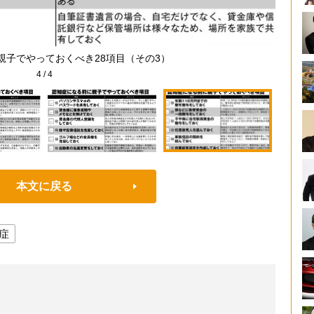
親子でやっておくべき28項目（その3）
4
/
4
本文に戻る
症