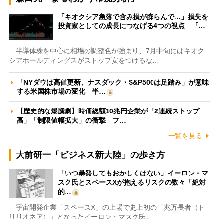
「キオクシア急落で含み損が膨らんで…」損失を
投資家としての成長につなげる4つの視点 「…
半導体株を中心に相場の調整色が強まり、7月中旬にはキオク
シアホールディングスがストップ安をつけるな…
「NYダウは高値更新、ナスダック・S&P500は足踏み」が意味
する米国株市場の変化 半…
【歴史的な爆騰劇】時価総額10兆円企業が「2連続ストップ
高」「制限値幅拡大」の衝撃 フ…
一覧を見る
大前研一「ビジネス新大陸」の歩き方
「いつ暴発してもおかしくはない」イーロン・マ
スク氏とスペースXが抱えるリスクの数々「絶対
的…
宇宙開発企業「スペースX」の上場で史上初の「兆万長者（ト
リリオネア）」となったイーロン・マスク氏。…