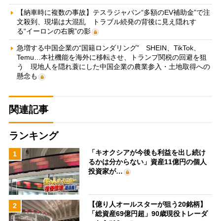
【納車時に複数の事故】テスラジャパン“多額のEV補助金”で注
文殺到、現場は大混乱 トラブル続発の背後に見え隠れす
る“イーロンの右腕”の影
急増する中国企業の“国籍ロンダリング” SHEIN、TikTok、
Temu…本社機能を海外に移転させ、トランプ関税の回避を狙
う 現地人を隠れ蓑にした中国企業の農業参入・土地取得への
懸念も
関連記事
ランキング
「キオクシアが今後も利益を出し続け
1
るかは分からない」資産11億円の個人
投資家が…
【億り人オールスターが狙う20銘柄】
2
「総資産69億円超」90歳現役トレーダ