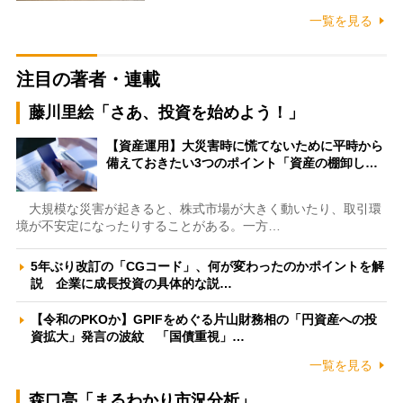
一覧を見る
注目の著者・連載
藤川里絵「さあ、投資を始めよう！」
【資産運用】大災害時に慌てないために平時から
備えておきたい3つのポイント「資産の棚卸し…
大規模な災害が起きると、株式市場が大きく動いたり、取引環
境が不安定になったりすることがある。一方…
5年ぶり改訂の「CGコード」、何が変わったのかポイントを解
説 企業に成長投資の具体的な説…
【令和のPKOか】GPIFをめぐる片山財務相の「円資産への投
資拡大」発言の波紋 「国債重視」…
一覧を見る
森口亮「まるわかり市況分析」