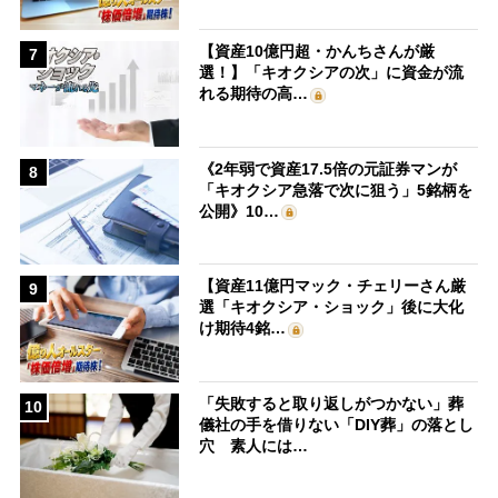
【資産10億円超・かんちさんが厳
7
選！】「キオクシアの次」に資金が流
れる期待の高…
《2年弱で資産17.5倍の元証券マンが
8
「キオクシア急落で次に狙う」5銘柄を
公開》10…
【資産11億円マック・チェリーさん厳
9
選「キオクシア・ショック」後に大化
け期待4銘…
「失敗すると取り返しがつかない」葬
10
儀社の手を借りない「DIY葬」の落とし
穴 素人には…