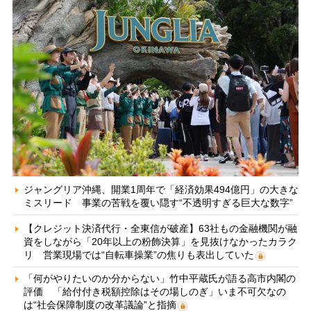
ジャングリア沖縄、開業1周年で「経済効果494億円」の大きな
ミスリード 事業の苦戦を覆い隠す“不透明すぎる巨大な数字”
【クレジット決済代行・全東信が破産】63社もの金融機関が融
資をしながら「20年以上の粉飾決算」を見抜けなかったカラク
リ 営業現場では“自転車操業”の焦りも表出していた
「何がやりたいのか分からない」竹中平蔵氏が語る高市内閣の
評価 「給付付き税額控除はその場しのぎ」いま不可欠なの
は“社会保障制度の改革議論”と指摘