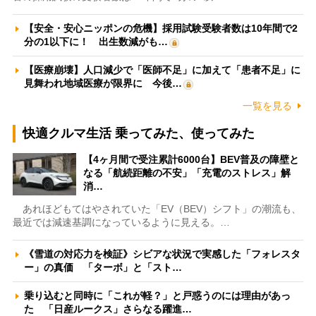
【安全・安心ニッポンの危機】採用試験受験者数は10年間で2
分の1以下に！ 出生数減がも…
【医療崩壊】人口減少で「医師不足」に加えて「患者不足」に
見舞われ地域医療が限界に 今後…
一覧を見る
快適クルマ生活 乗ってみた、使ってみた
【4ヶ月間で受注累計6000台】BEV普及の障壁と
なる「航続距離の不安」「充電のストレス」解
消…
あれほどもてはやされていた「EV（BEV）シフト」の潮流も、
最近では減速基調になっているように見える。…
《雪道の対応力を検証》シビアな状況で実感した「フォレスタ
ー」の真価 「ターボ」と「スト…
乗り込むと同時に「これが軽？」と戸惑うのには理由があっ
た 「日産ルークス」さらなる躍進…