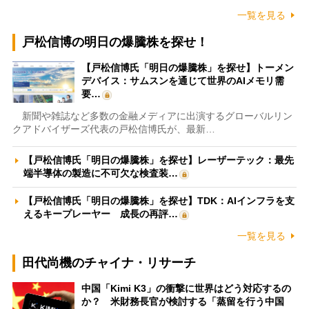
一覧を見る
戸松信博の明日の爆騰株を探せ！
【戸松信博氏「明日の爆騰株」を探せ】トーメン
デバイス：サムスンを通じて世界のAIメモリ需
要…
新聞や雑誌など多数の金融メディアに出演するグローバルリン
クアドバイザーズ代表の戸松信博氏が、最新…
【戸松信博氏「明日の爆騰株」を探せ】レーザーテック：最先
端半導体の製造に不可欠な検査装…
【戸松信博氏「明日の爆騰株」を探せ】TDK：AIインフラを支
えるキープレーヤー 成長の再評…
一覧を見る
田代尚機のチャイナ・リサーチ
中国「Kimi K3」の衝撃に世界はどう対応するの
か？ 米財務長官が検討する「蒸留を行う中国