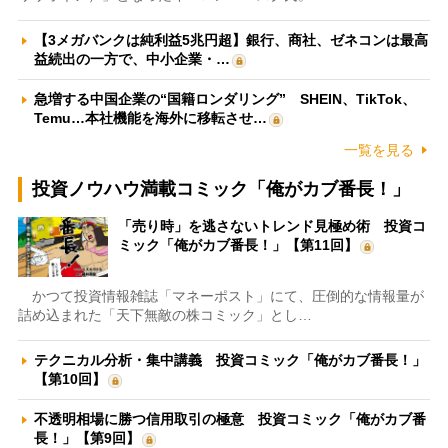
【3メガバンクは純利益5兆円超】銀行、商社、ゼネコンは最高
益続出の一方で、中小企業・…
急増する中国企業の“国籍ロンダリング” SHEIN、TikTok、
Temu…本社機能を海外に移転させ…
一覧を見る
投資ノウハウ満載コミック「俺がカブ番長！」
「売り時」を逃さないトレンド見極め術 投資コ
ミック「俺がカブ番長！」【第11回】
かつて投資情報雑誌「マネーポスト」にて、圧倒的な情報量が
詰め込まれた「天下無敵の株コミック」とし…
テクニカル分析・集中講義 投資コミック「俺がカブ番長！」
【第10回】
不透明相場に勝つ信用取引の極意 投資コミック「俺がカブ番
長！」【第9回】