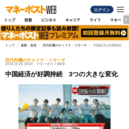
ログイン
トップ
投資
ビジネス
キャリア
ライフ
マネー
トップ
連載・著者
田代尚機のチャイナ・リサーチ
中国経済が好調持続 3
田代尚機のチャイナ・リサーチ
2016.10.26 16:00
マネーポストWEB
中国経済が好調持続 3つの大きな変化
もっと見る
arrow_forward_ios