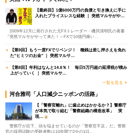
【最終回】1億6000万円の負債と引き換えに手に
入れたプライスレスな経験 ｜ 突然マルサがや…
2009年12月に発行された元FXトレーダー・磯貝清明氏の著書
『突然マルサがやって来た！～FXで10億円稼い…
【第9回】もう一度FXでリベンジ！ 種銭は差し押さえを免れ
た”ヒミツのお金” ｜ 突然マルサ…
【第8回】年利はなんと14.6％！ 毎日5万円超の延滞税が積み
上がっていく ｜ 突然マルサ…
一覧を見る
河合雅司「人口減少ニッポンの活路」
【「警察官離れ」に歯止めはかかるか？】警察庁
が本気で取り組む「警察組織の構造改革」 実
現…
警察庁が目下、頭を悩ませているのが「警察官不足」だ。警察
官の採用試験の受験者数は10年間で2分の1以…