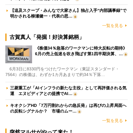
【追及スクープ・みんなで大家さん】独占入手“内部議事録”で
明かされる柳瀬健一・代表の思…
一覧を見る
古賀真人「発掘！好決算銘柄」
《株価34％急落のワークマンに特大反転の期待》
6月の売上低迷を吹き飛ばす第1四半期決算、…
6月3日に8330円をつけたワークマン（東証スタンダード・
7564）の株価は、わずか1カ月あまりで約34％下落…
三菱重工が「AIインフラの新たな主役」として再評価される気
運 エヌビディアとの提携でAI…
キオクシアHD「7万円割れからの急反発」は再びの上昇局面へ
の反転シグナルか？ 市場のムー…
一覧を見る
突然マルサがやって来た！