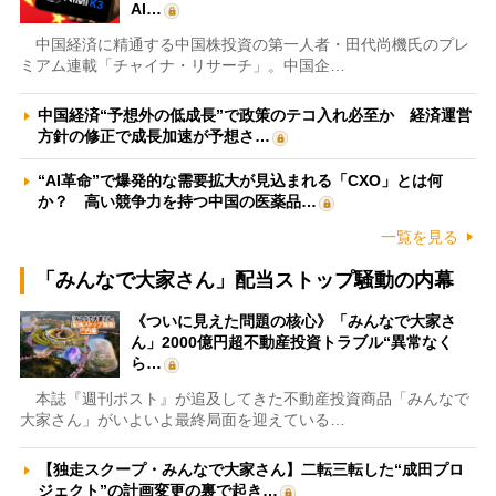
AI…
中国経済に精通する中国株投資の第一人者・田代尚機氏のプレ
ミアム連載「チャイナ・リサーチ」。中国企…
中国経済“予想外の低成長”で政策のテコ入れ必至か 経済運営
方針の修正で成長加速が予想さ…
“AI革命”で爆発的な需要拡大が見込まれる「CXO」とは何
か？ 高い競争力を持つ中国の医薬品…
一覧を見る
「みんなで大家さん」配当ストップ騒動の内幕
《ついに見えた問題の核心》「みんなで大家さ
ん」2000億円超不動産投資トラブル“異常なく
ら…
本誌『週刊ポスト』が追及してきた不動産投資商品「みんなで
大家さん」がいよいよ最終局面を迎えている…
【独走スクープ・みんなで大家さん】二転三転した“成田プロ
ジェクト”の計画変更の裏で起き…