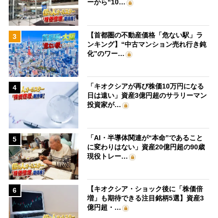
ーから“10…
【首都圏の不動産価格「危ない駅」ラ
3
ンキング】“中古マンション売れ行き鈍
化”のワー…
「キオクシアが再び株価10万円になる
4
日は遠い」資産3億円超のサラリーマン
投資家が…
「AI・半導体関連が“本命”であること
5
に変わりはない」資産20億円超の90歳
現役トレー…
【キオクシア・ショック後に「株価倍
6
増」も期待できる注目銘柄5選】資産3
億円超・…