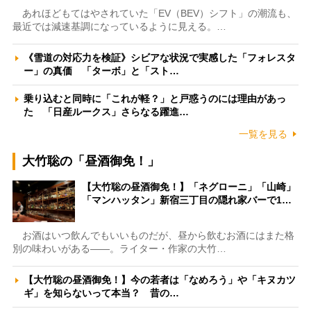
あれほどもてはやされていた「EV（BEV）シフト」の潮流も、
最近では減速基調になっているように見える。…
《雪道の対応力を検証》シビアな状況で実感した「フォレスタ
ー」の真価 「ターボ」と「スト…
乗り込むと同時に「これが軽？」と戸惑うのには理由があっ
た 「日産ルークス」さらなる躍進…
一覧を見る
大竹聡の「昼酒御免！」
【大竹聡の昼酒御免！】「ネグローニ」「山崎」
「マンハッタン」新宿三丁目の隠れ家バーで1…
お酒はいつ飲んでもいいものだが、昼から飲むお酒にはまた格
別の味わいがある――。ライター・作家の大竹…
【大竹聡の昼酒御免！】今の若者は「なめろう」や「キヌカツ
ギ」を知らないって本当？ 昔の…