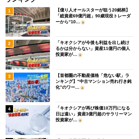
【億り人オールスターが狙う20銘柄】
1
「総資産69億円超」90歳現役トレーダ
ーから“10…
「キオクシアが今後も利益を出し続け
2
るかは分からない」資産11億円の個人
投資家が…
【首都圏の不動産価格「危ない駅」ラ
3
ンキング】“中古マンション売れ行き鈍
化”のワー…
「キオクシアが再び株価10万円になる
4
日は遠い」資産3億円超のサラリーマン
投資家が…