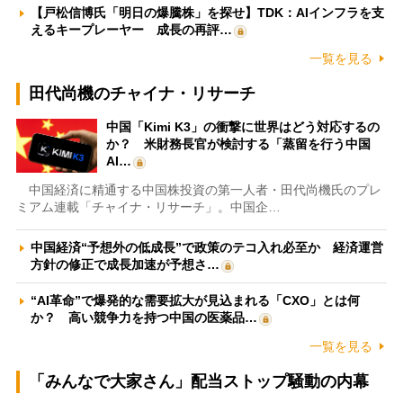
【戸松信博氏「明日の爆騰株」を探せ】TDK：AIインフラを支
えるキープレーヤー 成長の再評…
一覧を見る
田代尚機のチャイナ・リサーチ
中国「Kimi K3」の衝撃に世界はどう対応するの
か？ 米財務長官が検討する「蒸留を行う中国
AI…
中国経済に精通する中国株投資の第一人者・田代尚機氏のプレ
ミアム連載「チャイナ・リサーチ」。中国企…
中国経済“予想外の低成長”で政策のテコ入れ必至か 経済運営
方針の修正で成長加速が予想さ…
“AI革命”で爆発的な需要拡大が見込まれる「CXO」とは何
か？ 高い競争力を持つ中国の医薬品…
一覧を見る
「みんなで大家さん」配当ストップ騒動の内幕