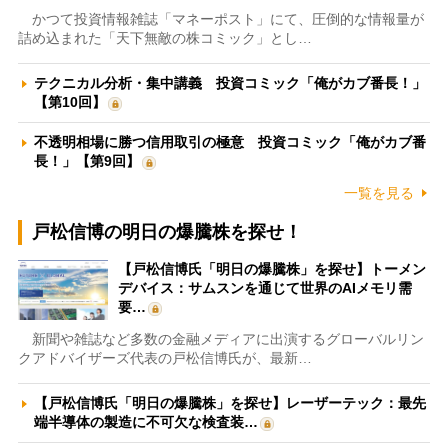
かつて投資情報雑誌「マネーポスト」にて、圧倒的な情報量が
詰め込まれた「天下無敵の株コミック」とし…
テクニカル分析・集中講義 投資コミック「俺がカブ番長！」
【第10回】
不透明相場に勝つ信用取引の極意 投資コミック「俺がカブ番
長！」【第9回】
一覧を見る
戸松信博の明日の爆騰株を探せ！
【戸松信博氏「明日の爆騰株」を探せ】トーメン
デバイス：サムスンを通じて世界のAIメモリ需
要…
新聞や雑誌など多数の金融メディアに出演するグローバルリン
クアドバイザーズ代表の戸松信博氏が、最新…
【戸松信博氏「明日の爆騰株」を探せ】レーザーテック：最先
端半導体の製造に不可欠な検査装…