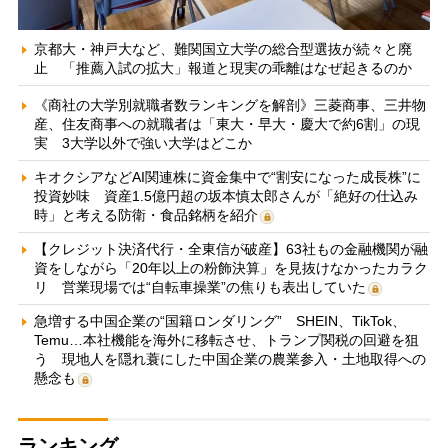
京都大・神戸大など、難関国立大学の総合型選抜が続々と廃
止 「推薦入試の拡大」報道と現実の乖離はなぜ起きるのか
《商社の大学別就職者数ランキングを解剖》三菱商事、三井物
産、住友商事への就職者は「東大・早大・慶大で約6割」の現
実 3大学以外で強い大学はどこか
キオクシアなどAI関連株に資金集中で“割安になった成長株”に
投資妙味 資産1.5億円超の坂本慎太郎さんが「絶好の仕込み
時」と考える防衛・食品銘柄を紹介
【クレジット決済代行・全東信が破産】63社もの金融機関が融
資をしながら「20年以上の粉飾決算」を見抜けなかったカラク
リ 営業現場では“自転車操業”の焦りも表出していた
急増する中国企業の“国籍ロンダリング” SHEIN、TikTok、
Temu…本社機能を海外に移転させ、トランプ関税の回避を狙
う 現地人を隠れ蓑にした中国企業の農業参入・土地取得への
懸念も
ランキング