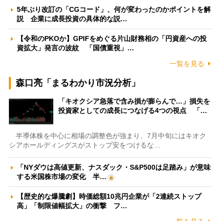
5年ぶり改訂の「CGコード」、何が変わったのかポイントを解
説 企業に成長投資の具体的な説…
【令和のPKOか】GPIFをめぐる片山財務相の「円資産への投
資拡大」発言の波紋 「国債重視」…
一覧を見る
森口亮「まるわかり市況分析」
「キオクシア急落で含み損が膨らんで…」損失を
投資家としての成長につなげる4つの視点 「…
半導体株を中心に相場の調整色が強まり、7月中旬にはキオク
シアホールディングスがストップ安をつけるな…
「NYダウは高値更新、ナスダック・S&P500は足踏み」が意味
する米国株市場の変化 半…
【歴史的な爆騰劇】時価総額10兆円企業が「2連続ストップ
高」「制限値幅拡大」の衝撃 フ…