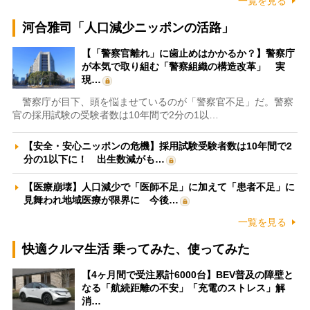
一覧を見る
河合雅司「人口減少ニッポンの活路」
【「警察官離れ」に歯止めはかかるか？】警察庁
が本気で取り組む「警察組織の構造改革」 実
現…
警察庁が目下、頭を悩ませているのが「警察官不足」だ。警察
官の採用試験の受験者数は10年間で2分の1以…
【安全・安心ニッポンの危機】採用試験受験者数は10年間で2
分の1以下に！ 出生数減がも…
【医療崩壊】人口減少で「医師不足」に加えて「患者不足」に
見舞われ地域医療が限界に 今後…
一覧を見る
快適クルマ生活 乗ってみた、使ってみた
【4ヶ月間で受注累計6000台】BEV普及の障壁と
なる「航続距離の不安」「充電のストレス」解
消…