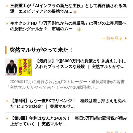
三菱重工が「AIインフラの新たな主役」として再評価される気
運 エヌビディアとの提携でAI…
キオクシアHD「7万円割れからの急反発」は再びの上昇局面へ
の反転シグナルか？ 市場のムー…
一覧を見る
突然マルサがやって来た！
【最終回】1億6000万円の負債と引き換えに手に
入れたプライスレスな経験 ｜ 突然マルサがや…
2009年12月に発行された元FXトレーダー・磯貝清明氏の著書
『突然マルサがやって来た！～FXで10億円稼い…
【第9回】もう一度FXでリベンジ！ 種銭は差し押さえを免れ
た”ヒミツのお金” ｜ 突然マルサ…
【第8回】年利はなんと14.6％！ 毎日5万円超の延滞税が積み
上がっていく ｜ 突然マルサ…