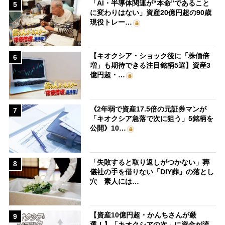
「AI・半導体関連が“本命”であること
5
に変わりはない」資産20億円超の90歳
現役トレー…
【キオクシア・ショック後に「株価倍
6
増」も期待できる注目銘柄5選】資産3
億円超・…
《2年弱で資産17.5倍の元証券マンが
7
「キオクシア急落で次に狙う」5銘柄を
公開》10…
「失敗すると取り返しがつかない」葬
8
儀社の手を借りない「DIY葬」の落とし
穴 素人には…
【資産10億円超・かんちさんが厳
9
選！】「キオクシアの次」に資金が流