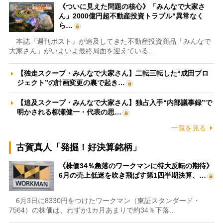
《ついに見えた問題の核心》「みんなで大家さ
ん」2000億円超不動産投資トラブル“異常なく
ら…
本誌『週刊ポスト』が追及してきた不動産投資商品「みんなで
大家さん」がいよいよ最終局面を迎えている…
【独走スクープ・みんなで大家さん】二転三転した“成田プロ
ジェクト”の計画変更の裏で起き…
【追及スクープ・みんなで大家さん】独占入手“内部議事録”で
明かされる柳瀬健一・代表の思…
一覧を見る
古賀真人「発掘！好決算銘柄」
《株価34％急落のワークマンに特大反転の期待》
6月の売上低迷を吹き飛ばす第1四半期決算、…
6月3日に8330円をつけたワークマン（東証スタンダード・
7564）の株価は、わずか1カ月あまりで約34％下落…