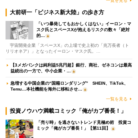
一覧を見る
大前研一「ビジネス新大陸」の歩き方
「いつ暴発してもおかしくはない」イーロン・マ
スク氏とスペースXが抱えるリスクの数々「絶対
的…
宇宙開発企業「スペースX」の上場で史上初の「兆万長者（ト
リリオネア）」となったイーロン・マスク氏。…
【3メガバンクは純利益5兆円超】銀行、商社、ゼネコンは最高
益続出の一方で、中小企業・…
急増する中国企業の“国籍ロンダリング” SHEIN、TikTok、
Temu…本社機能を海外に移転させ…
一覧を見る
投資ノウハウ満載コミック「俺がカブ番長！」
「売り時」を逃さないトレンド見極め術 投資コ
ミック「俺がカブ番長！」【第11回】