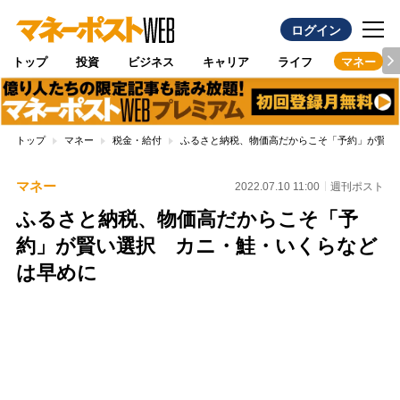
ログイン
トップ
投資
ビジネス
キャリア
ライフ
マネー
トップ
マネー
税金・給付
ふるさと納税、物価高だからこそ「予約」が賢い
マネー
2022.07.10 11:00
週刊ポスト
ふるさと納税、物価高だからこそ「予
約」が賢い選択 カニ・鮭・いくらなど
は早めに
Loaded
:
100.00%
/
Unmute