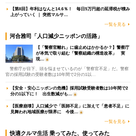
【第8回】年利はなんと14.6％！ 毎日5万円超の延滞税が積み
上がっていく ｜ 突然マルサ…
一覧を見る
河合雅司「人口減少ニッポンの活路」
【「警察官離れ」に歯止めはかかるか？】警察庁
が本気で取り組む「警察組織の構造改革」 実
現…
警察庁が目下、頭を悩ませているのが「警察官不足」だ。警察
官の採用試験の受験者数は10年間で2分の1以…
【安全・安心ニッポンの危機】採用試験受験者数は10年間で2
分の1以下に！ 出生数減がも…
【医療崩壊】人口減少で「医師不足」に加えて「患者不足」に
見舞われ地域医療が限界に 今後…
一覧を見る
快適クルマ生活 乗ってみた、使ってみた