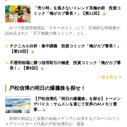
「売り時」を逃さないトレンド見極め術 投資コ
ミック「俺がカブ番長！」【第11回】
かつて投資情報雑誌「マネーポスト」にて、圧倒的な情報量が
詰め込まれた「天下無敵の株コミック」とし…
テクニカル分析・集中講義 投資コミック「俺がカブ番長！」
【第10回】
不透明相場に勝つ信用取引の極意 投資コミック「俺がカブ番
長！」【第9回】
一覧を見る
戸松信博の明日の爆騰株を探せ！
【戸松信博氏「明日の爆騰株」を探せ】トーメン
デバイス：サムスンを通じて世界のAIメモリ需
要…
新聞や雑誌など多数の金融メディアに出演するグローバルリン
クアドバイザーズ代表の戸松信博氏が、最新…