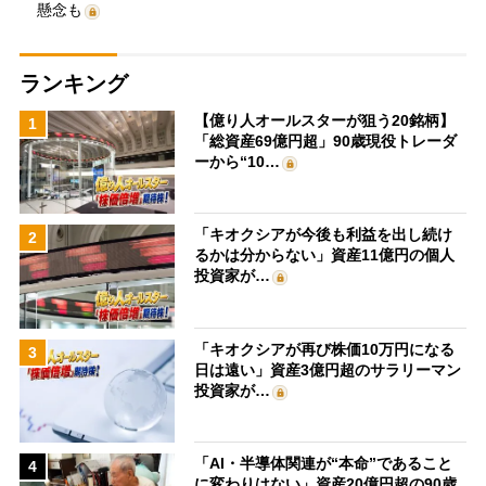
懸念も
ランキング
【億り人オールスターが狙う20銘柄】
1
「総資産69億円超」90歳現役トレーダ
ーから“10…
「キオクシアが今後も利益を出し続け
2
るかは分からない」資産11億円の個人
投資家が…
「キオクシアが再び株価10万円になる
3
日は遠い」資産3億円超のサラリーマン
投資家が…
「AI・半導体関連が“本命”であること
4
に変わりはない」資産20億円超の90歳