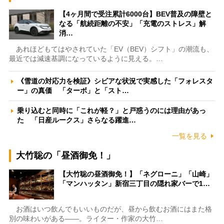
【4ヶ月間で受注累計6000台】BEV普及の障壁と
なる「航続距離の不安」「充電のストレス」解
消…
あれほどもてはやされていた「EV（BEV）シフト」の潮流も、
最近では減速基調になっているように見える。…
《雪道の対応力を検証》シビアな状況で実感した「フォレスタ
ー」の真価 「ターボ」と「スト…
乗り込むと同時に「これが軽？」と戸惑うのには理由があっ
た 「日産ルークス」さらなる躍進…
一覧を見る
大竹聡の「昼酒御免！」
【大竹聡の昼酒御免！】「ネグローニ」「山崎」
「マンハッタン」新宿三丁目の隠れ家バーで1…
お酒はいつ飲んでもいいものだが、昼から飲むお酒にはまた格
別の味わいがある――。ライター・作家の大竹…