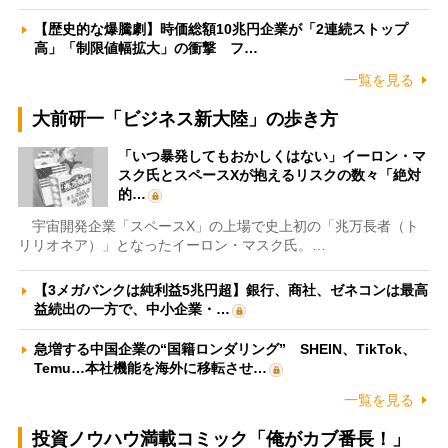
【歴史的な爆騰劇】時価総額10兆円企業が「2連続ストップ
高」「制限値幅拡大」の衝撃 フ…
一覧を見る
大前研一「ビジネス新大陸」の歩き方
「いつ暴発してもおかしくはない」イーロン・マ
スク氏とスペースXが抱えるリスクの数々「絶対
的…
宇宙開発企業「スペースX」の上場で史上初の「兆万長者（ト
リリオネア）」となったイーロン・マスク氏。…
【3メガバンクは純利益5兆円超】銀行、商社、ゼネコンは最高
益続出の一方で、中小企業・…
急増する中国企業の“国籍ロンダリング” SHEIN、TikTok、
Temu…本社機能を海外に移転させ…
一覧を見る
投資ノウハウ満載コミック「俺がカブ番長！」