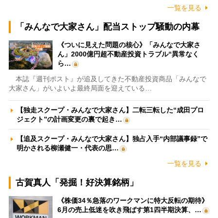
一覧を見る
「みんなで大家さん」配当ストップ騒動の内幕
《ついに見えた問題の核心》「みんなで大家さ
ん」2000億円超不動産投資トラブル“異常なく
ら…
本誌『週刊ポスト』が追及してきた不動産投資商品「みんなで
大家さん」がいよいよ最終局面を迎えている…
【独走スクープ・みんなで大家さん】二転三転した“成田プロ
ジェクト”の計画変更の裏で起き…
【追及スクープ・みんなで大家さん】独占入手“内部議事録”で
明かされる柳瀬健一・代表の思…
一覧を見る
古賀真人「発掘！好決算銘柄」
《株価34％急落のワークマンに特大反転の期待》
6月の売上低迷を吹き飛ばす第1四半期決算、…