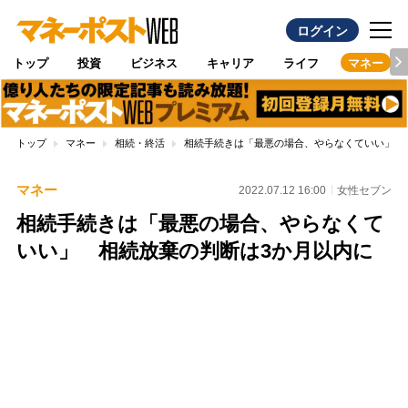
ログイン
トップ
投資
ビジネス
キャリア
ライフ
マネー
トップ
マネー
相続・終活
相続手続きは「最悪の場合、やらなくていい」 
マネー
2022.07.12 16:00
女性セブン
相続手続きは「最悪の場合、やらなくて
いい」 相続放棄の判断は3か月以内に
Loaded
:
97.13%
/
Unmute