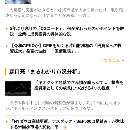
大規模な災害が起きると、株式市場が大きく動いたり、取引環
境が不安定になったりすることがある。一方…
5年ぶり改訂の「CGコード」、何が変わったのかポイントを解
説 企業に成長投資の具体的な説…
【令和のPKOか】GPIFをめぐる片山財務相の「円資産への投
資拡大」発言の波紋 「国債重視」…
一覧を見る
森口亮「まるわかり市況分析」
「キオクシア急落で含み損が膨らんで…」損失を
投資家としての成長につなげる4つの視点 「…
半導体株を中心に相場の調整色が強まり、7月中旬にはキオク
シアホールディングスがストップ安をつけるな…
「NYダウは高値更新、ナスダック・S&P500は足踏み」が意味
する米国株市場の変化 半…