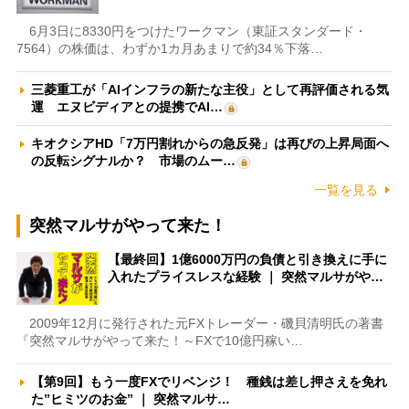
6月3日に8330円をつけたワークマン（東証スタンダード・
7564）の株価は、わずか1カ月あまりで約34％下落…
三菱重工が「AIインフラの新たな主役」として再評価される気
運 エヌビディアとの提携でAI…
キオクシアHD「7万円割れからの急反発」は再びの上昇局面へ
の反転シグナルか？ 市場のムー…
一覧を見る
突然マルサがやって来た！
【最終回】1億6000万円の負債と引き換えに手に
入れたプライスレスな経験 ｜ 突然マルサがや…
2009年12月に発行された元FXトレーダー・磯貝清明氏の著書
『突然マルサがやって来た！～FXで10億円稼い…
【第9回】もう一度FXでリベンジ！ 種銭は差し押さえを免れ
た”ヒミツのお金” ｜ 突然マルサ…