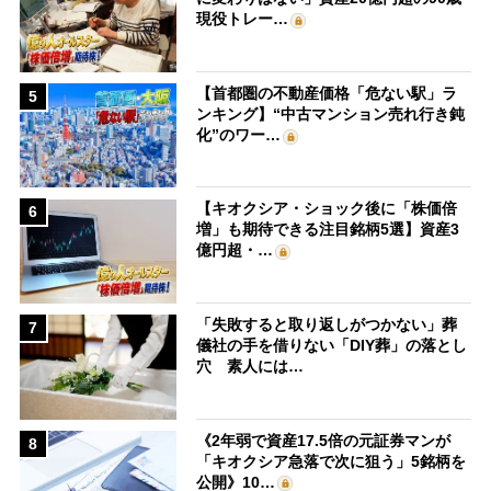
現役トレー…
【首都圏の不動産価格「危ない駅」ラ
5
ンキング】“中古マンション売れ行き鈍
化”のワー…
【キオクシア・ショック後に「株価倍
6
増」も期待できる注目銘柄5選】資産3
億円超・…
「失敗すると取り返しがつかない」葬
7
儀社の手を借りない「DIY葬」の落とし
穴 素人には…
《2年弱で資産17.5倍の元証券マンが
8
「キオクシア急落で次に狙う」5銘柄を
公開》10…