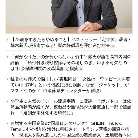
【75歳をすぎたらやめること】ベストセラー『定年後』著者・
楠木新氏が指南する老年期の好循環を呼び込む方法
「何がやりたいのか分からない」竹中平蔵氏が語る高市内閣の
評価 「給付付き税額控除はその場しのぎ」いま不可欠なの
は“社会保障制度の改革議論”と指摘
猛暑のお葬式で悩ましい“喪服問題” 女性は「ワンピースを着
ていけばOK」という俗説に潜む誤解、なぜ「ジャケット」が
マストなのか？《1級葬祭ディレクターが解説》
小学生に人気の「シール流通事情」に変調 「ボンドロ」は依
然品薄状態が続くが、模倣品や類似品が大量流通し一部で値崩
れ 「選別が本格化する時代に」
急増する中国企業の“国籍ロンダリング” SHEIN、TikTok、
Temu…本社機能を海外に移転させ、トランプ関税の回避を狙
う 現地人を隠れ蓑にした中国企業の農業参入・土地取得への