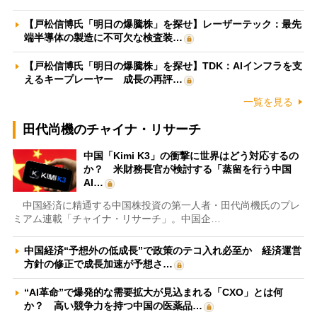
【戸松信博氏「明日の爆騰株」を探せ】レーザーテック：最先
端半導体の製造に不可欠な検査装…
【戸松信博氏「明日の爆騰株」を探せ】TDK：AIインフラを支
えるキープレーヤー 成長の再評…
一覧を見る
田代尚機のチャイナ・リサーチ
中国「Kimi K3」の衝撃に世界はどう対応するの
か？ 米財務長官が検討する「蒸留を行う中国
AI…
中国経済に精通する中国株投資の第一人者・田代尚機氏のプレ
ミアム連載「チャイナ・リサーチ」。中国企…
中国経済“予想外の低成長”で政策のテコ入れ必至か 経済運営
方針の修正で成長加速が予想さ…
“AI革命”で爆発的な需要拡大が見込まれる「CXO」とは何
か？ 高い競争力を持つ中国の医薬品…