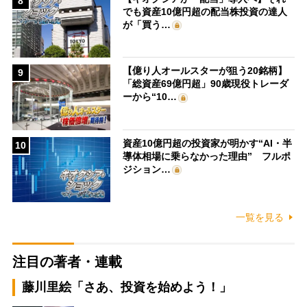
8
でも資産10億円超の配当株投資の達人
が「買う…
【億り人オールスターが狙う20銘柄】
9
「総資産69億円超」90歳現役トレーダ
ーから“10…
資産10億円超の投資家が明かす“AI・半
10
導体相場に乗らなかった理由” フルポ
ジション…
一覧を見る
注目の著者・連載
藤川里絵「さあ、投資を始めよう！」