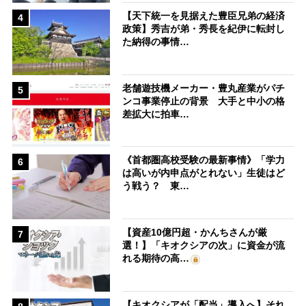
【天下統一を見据えた豊臣兄弟の経済
4
政策】秀吉が弟・秀長を紀伊に転封し
た納得の事情…
老舗遊技機メーカー・豊丸産業がパチ
5
ンコ事業停止の背景 大手と中小の格
差拡大に拍車…
《首都圏高校受験の最新事情》「学力
6
は高いが内申点がとれない」生徒はど
う戦う？ 東…
【資産10億円超・かんちさんが厳
7
選！】「キオクシアの次」に資金が流
れる期待の高…
【キオクシアが「配当」導入へ】それ