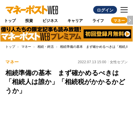
ログイン
トップ
投資
ビジネス
キャリア
ライフ
マネー
トップ
マネー
相続・終活
相続準備の基本 まず確かめるべきは「相続人は
マネー
2022.07.13 15:00
女性セブン
相続準備の基本 まず確かめるべきは
「相続人は誰か」「相続税がかかるかど
うか」
Loaded
:
100.00%
/
Unmute