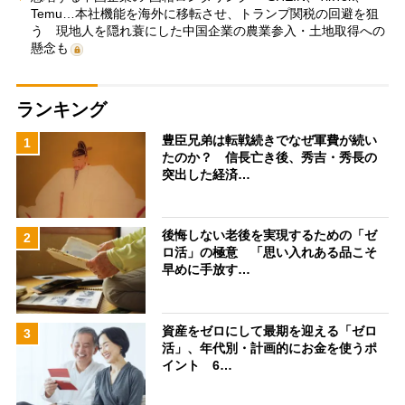
Temu…本社機能を海外に移転させ、トランプ関税の回避を狙
う 現地人を隠れ蓑にした中国企業の農業参入・土地取得への
懸念も
ランキング
豊臣兄弟は転戦続きでなぜ軍費が続い
1
たのか？ 信長亡き後、秀吉・秀長の
突出した経済…
後悔しない老後を実現するための「ゼ
2
ロ活」の極意 「思い入れある品こそ
早めに手放す…
資産をゼロにして最期を迎える「ゼロ
3
活」、年代別・計画的にお金を使うポ
イント 6…