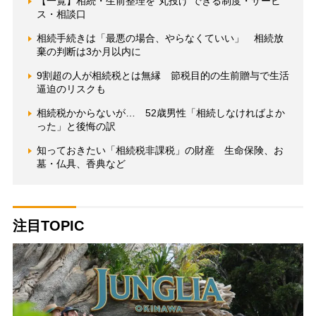
【一覧】相続・生前整理を“丸投げ”できる制度・サービ
ス・相談口
相続手続きは「最悪の場合、やらなくていい」 相続放
棄の判断は3か月以内に
9割超の人が相続税とは無縁 節税目的の生前贈与で生活
逼迫のリスクも
相続税かからないが… 52歳男性「相続しなければよか
った」と後悔の訳
知っておきたい「相続税非課税」の財産 生命保険、お
墓・仏具、香典など
注目TOPIC