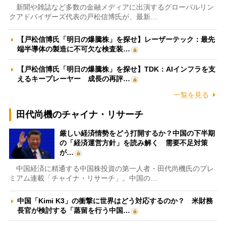
新聞や雑誌など多数の金融メディアに出演するグローバルリン
クアドバイザーズ代表の戸松信博氏が、最新…
【戸松信博氏「明日の爆騰株」を探せ】レーザーテック：最先
端半導体の製造に不可欠な検査装…
【戸松信博氏「明日の爆騰株」を探せ】TDK：AIインフラを支
えるキープレーヤー 成長の再評…
一覧を見る
田代尚機のチャイナ・リサーチ
厳しい経済情勢をどう打開するか？中国の下半期
の「経済運営方針」を読み解く 需要不足対策
が…
中国経済に精通する中国株投資の第一人者・田代尚機氏のプレ
ミアム連載「チャイナ・リサーチ」。中国の…
中国「Kimi K3」の衝撃に世界はどう対応するのか？ 米財務
長官が検討する「蒸留を行う中国…