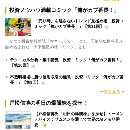
投資ノウハウ満載コミック「俺がカブ番長！」
「売り時」を逃さないトレンド見極め術 投資コ
ミック「俺がカブ番長！」【第11回】
かつて投資情報雑誌「マネーポスト」にて、圧倒的な情報量が
詰め込まれた「天下無敵の株コミック」とし…
テクニカル分析・集中講義 投資コミック「俺がカブ番長！」
【第10回】
不透明相場に勝つ信用取引の極意 投資コミック「俺がカブ番
長！」【第9回】
一覧を見る
戸松信博の明日の爆騰株を探せ！
【戸松信博氏「明日の爆騰株」を探せ】トーメン
デバイス：サムスンを通じて世界のAIメモリ需
要…