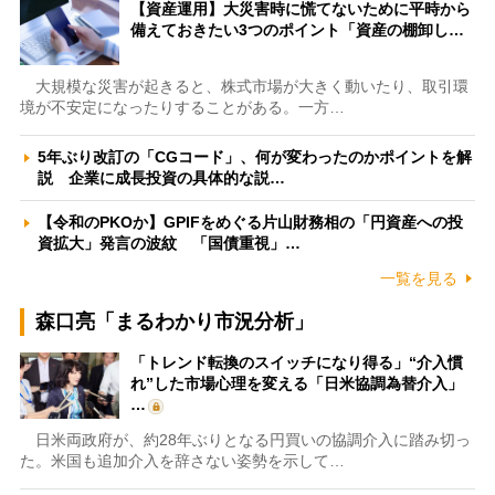
【資産運用】大災害時に慌てないために平時から
備えておきたい3つのポイント「資産の棚卸し…
大規模な災害が起きると、株式市場が大きく動いたり、取引環
境が不安定になったりすることがある。一方…
5年ぶり改訂の「CGコード」、何が変わったのかポイントを解
説 企業に成長投資の具体的な説…
【令和のPKOか】GPIFをめぐる片山財務相の「円資産への投
資拡大」発言の波紋 「国債重視」…
一覧を見る
森口亮「まるわかり市況分析」
「トレンド転換のスイッチになり得る」“介入慣
れ”した市場心理を変える「日米協調為替介入」
…
日米両政府が、約28年ぶりとなる円買いの協調介入に踏み切っ
た。米国も追加介入を辞さない姿勢を示して…