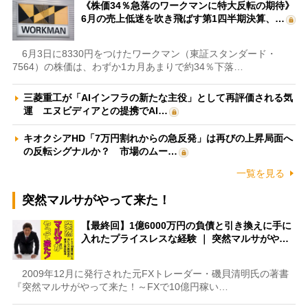
《株価34％急落のワークマンに特大反転の期待》
6月の売上低迷を吹き飛ばす第1四半期決算、…
6月3日に8330円をつけたワークマン（東証スタンダード・
7564）の株価は、わずか1カ月あまりで約34％下落…
三菱重工が「AIインフラの新たな主役」として再評価される気
運 エヌビディアとの提携でAI…
キオクシアHD「7万円割れからの急反発」は再びの上昇局面へ
の反転シグナルか？ 市場のムー…
一覧を見る
突然マルサがやって来た！
【最終回】1億6000万円の負債と引き換えに手に
入れたプライスレスな経験 ｜ 突然マルサがや…
2009年12月に発行された元FXトレーダー・磯貝清明氏の著書
『突然マルサがやって来た！～FXで10億円稼い…