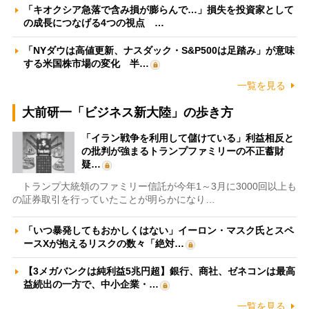
「キオクシア急落で含み損が膨らんで…」損失を投資家として
の成長につなげる4つの視点 …
「NYダウは高値更新、ナスダック・S&P500は足踏み」が意味
する米国株市場の変化 半…
一覧を見る
大前研一「ビジネス新大陸」の歩き方
「イラン戦争を利用して儲けている」利益相反と
の批判が強まるトランプファミリーの不正蓄財
疑…
トランプ大統領のファミリー信託が今年1～3月に3000回以上も
の証券取引を行っていたことが明らかになり…
「いつ暴発してもおかしくはない」イーロン・マスク氏とスペ
ースXが抱えるリスクの数々「絶対…
【3メガバンクは純利益5兆円超】銀行、商社、ゼネコンは最高
益続出の一方で、中小企業・…
一覧を見る