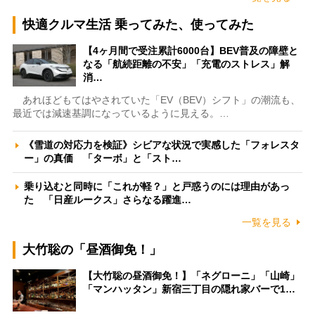
快適クルマ生活 乗ってみた、使ってみた
【4ヶ月間で受注累計6000台】BEV普及の障壁と
なる「航続距離の不安」「充電のストレス」解
消…
あれほどもてはやされていた「EV（BEV）シフト」の潮流も、
最近では減速基調になっているように見える。…
《雪道の対応力を検証》シビアな状況で実感した「フォレスタ
ー」の真価 「ターボ」と「スト…
乗り込むと同時に「これが軽？」と戸惑うのには理由があっ
た 「日産ルークス」さらなる躍進…
一覧を見る
大竹聡の「昼酒御免！」
【大竹聡の昼酒御免！】「ネグローニ」「山崎」
「マンハッタン」新宿三丁目の隠れ家バーで1…