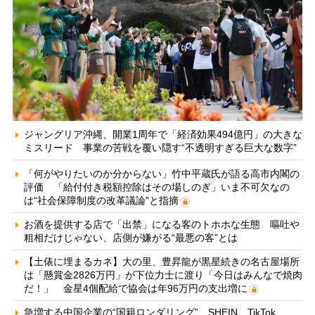
ジャングリア沖縄、開業1周年で「経済効果494億円」の大きな
ミスリード 事業の苦戦を覆い隠す“不透明すぎる巨大な数字”
「何がやりたいのか分からない」竹中平蔵氏が語る高市内閣の
評価 「給付付き税額控除はその場しのぎ」いま不可欠なの
は“社会保障制度の改革議論”と指摘
お酒を提供する店で「出禁」になる客のトホホな生態 嘔吐や
粗相だけじゃない、店側が嫌がる“最悪の客”とは
【土俵に埋まるカネ】大の里、豊昇龍が黒星続きの名古屋場所
は「懸賞金2826万円」が下位力士に渡り「今日はみんなで焼肉
だ！」 金星4個配給で協会は年96万円の支出増に
急増する中国企業の“国籍ロンダリング” SHEIN、TikTok、