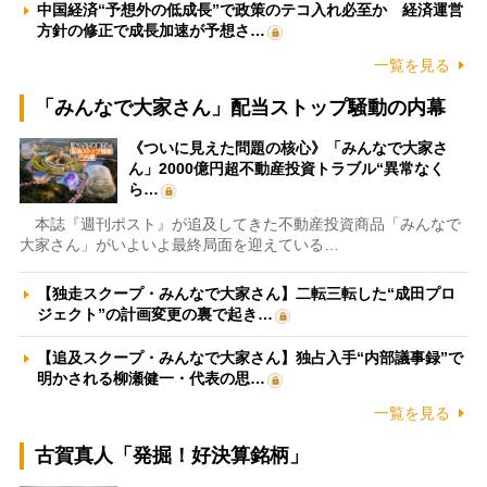
中国経済“予想外の低成長”で政策のテコ入れ必至か 経済運営
方針の修正で成長加速が予想さ…
一覧を見る
「みんなで大家さん」配当ストップ騒動の内幕
《ついに見えた問題の核心》「みんなで大家さ
ん」2000億円超不動産投資トラブル“異常なく
ら…
本誌『週刊ポスト』が追及してきた不動産投資商品「みんなで
大家さん」がいよいよ最終局面を迎えている…
【独走スクープ・みんなで大家さん】二転三転した“成田プロ
ジェクト”の計画変更の裏で起き…
【追及スクープ・みんなで大家さん】独占入手“内部議事録”で
明かされる柳瀬健一・代表の思…
一覧を見る
古賀真人「発掘！好決算銘柄」