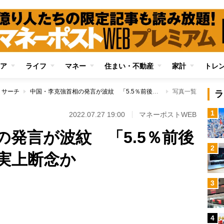
ア
ライフ
マネー
住まい・不動産
家計
トレ
リサーチ
中国・李克強首相の発言が波紋 「5.5％前後の成長目標」を事実上断念か
写真一覧
ラ
1
2022.07.27 19:00
マネーポストWEB
の発言が波紋 「5.5％前後
2
実上断念か
3
Loaded
:
100.00%
4