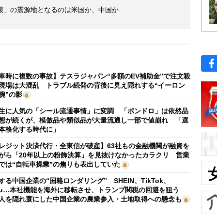
壊」の震源地となるのは米国か、中国か
車時に複数の事故】テスラジャパン“多額のEV補助金”で注文殺
現場は大混乱 トラブル続発の背後に見え隠れする“イーロン
腕”の影
生に人気の「シール流通事情」に変調 「ボンドロ」は依然品
態が続くが、模倣品や類似品が大量流通し一部で値崩れ 「選
本格化する時代に」
レジット決済代行・全東信が破産】63社もの金融機関が融資を
がら「20年以上の粉飾決算」を見抜けなかったカラクリ 営業
では“自転車操業”の焦りも表出していた
する中国企業の“国籍ロンダリング” SHEIN、TikTok、
mu…本社機能を海外に移転させ、トランプ関税の回避を狙う
人を隠れ蓑にした中国企業の農業参入・土地取得への懸念も