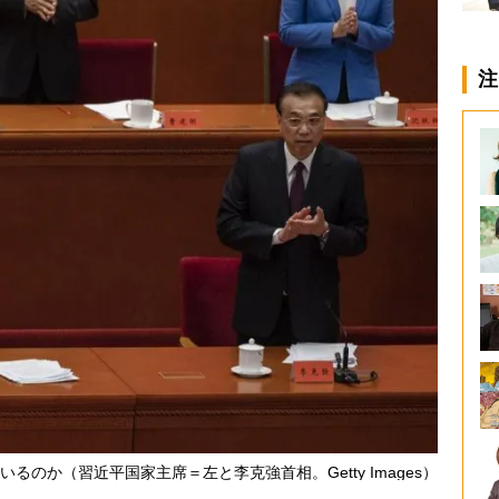
注
のか（習近平国家主席＝左と李克強首相。Getty Images）