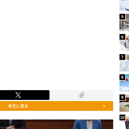
5
6
7
8
9
本文に戻る
10