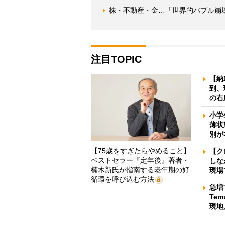
株・不動産・金…「世界的バブル崩
注目TOPIC
【納
到、
の右
小学
薄状
別が
【75歳をすぎたらやめること】
【ク
ベストセラー『定年後』著者・
しな
楠木新氏が指南する老年期の好
現場
循環を呼び込む方法
急増
Te
現地