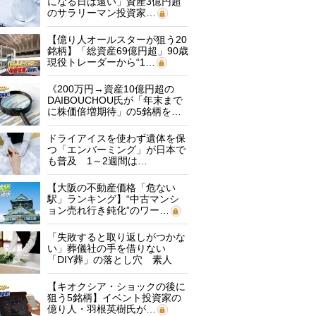
になる日は遠い」資産3億円超
のサラリーマン投資家…
【億り人オールスターが狙う20
銘柄】「総資産69億円超」90歳
現役トレーダーから“1…
《200万円→資産10億円超の
DAIBOUCHOU氏が「年末まで
に株価倍増期待」の5銘柄を…
ドライアイスを使わず遺体を保
つ「エンバーミング」が日本で
も普及 1～2週間は…
【大阪の不動産価格「危ない
駅」ランキング】“中古マンシ
ョン売れ行き鈍化”のワー…
「失敗すると取り返しがつかな
い」葬儀社の手を借りない
「DIY葬」の落とし穴 素人
に…
【キオクシア・ショックの後に
狙う5銘柄】イベント投資家の
億り人・羽根英樹氏が…