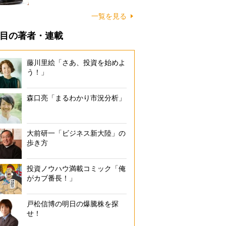
一覧を見る
目の著者・連載
藤川里絵「さあ、投資を始めよ
う！」
森口亮「まるわかり市況分析」
大前研一「ビジネス新大陸」の
歩き方
投資ノウハウ満載コミック「俺
がカブ番長！」
戸松信博の明日の爆騰株を探
せ！