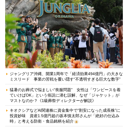
ジャングリア沖縄、開業1周年で「経済効果494億円」の大きな
ミスリード 事業の苦戦を覆い隠す“不透明すぎる巨大な数字”
猛暑のお葬式で悩ましい“喪服問題” 女性は「ワンピースを着
ていけばOK」という俗説に潜む誤解、なぜ「ジャケット」が
マストなのか？《1級葬祭ディレクターが解説》
キオクシアなどAI関連株に資金集中で“割安になった成長株”に
投資妙味 資産1.5億円超の坂本慎太郎さんが「絶好の仕込み
時」と考える防衛・食品銘柄を紹介