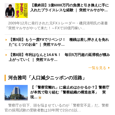
【最終回】1億6000万円の負債と引き換えに手に
入れたプライスレスな経験 ｜ 突然マルサがや…
2009年12月に発行された元FXトレーダー・磯貝清明氏の著書
『突然マルサがやって来た！～FXで10億円稼い…
【第9回】もう一度FXでリベンジ！ 種銭は差し押さえを免れ
た”ヒミツのお金” ｜ 突然マルサ…
【第8回】年利はなんと14.6％！ 毎日5万円超の延滞税が積み
上がっていく ｜ 突然マルサ…
一覧を見る
河合雅司「人口減少ニッポンの活路」
【「警察官離れ」に歯止めはかかるか？】警察庁
が本気で取り組む「警察組織の構造改革」 実
現…
警察庁が目下、頭を悩ませているのが「警察官不足」だ。警察
官の採用試験の受験者数は10年間で2分の1以…