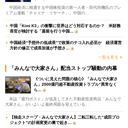
中国経済に精通する中国株投資の第一人者・田代尚機氏のプレ
ミアム連載「チャイナ・リサーチ」。中国の…
中国「Kimi K3」の衝撃に世界はどう対応するのか？ 米財務
長官が検討する「蒸留を行う中国…
中国経済“予想外の低成長”で政策のテコ入れ必至か 経済運営
方針の修正で成長加速が予想さ…
一覧を見る
「みんなで大家さん」配当ストップ騒動の内幕
《ついに見えた問題の核心》「みんなで大家さ
ん」2000億円超不動産投資トラブル“異常なく
ら…
本誌『週刊ポスト』が追及してきた不動産投資商品「みんなで
大家さん」がいよいよ最終局面を迎えている…
【独走スクープ・みんなで大家さん】二転三転した“成田プロ
ジェクト”の計画変更の裏で起き…