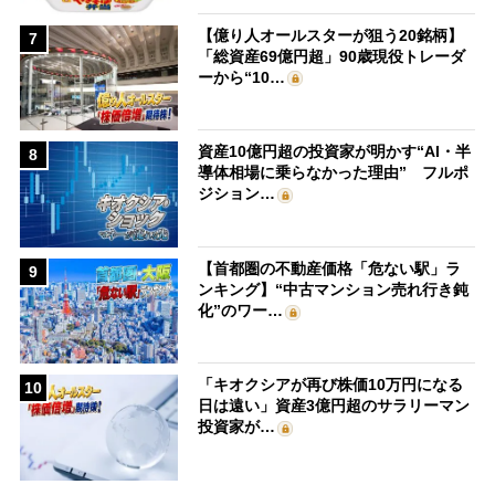
【億り人オールスターが狙う20銘柄】
7
「総資産69億円超」90歳現役トレーダ
ーから“10…
資産10億円超の投資家が明かす“AI・半
8
導体相場に乗らなかった理由” フルポ
ジション…
【首都圏の不動産価格「危ない駅」ラ
9
ンキング】“中古マンション売れ行き鈍
化”のワー…
「キオクシアが再び株価10万円になる
10
日は遠い」資産3億円超のサラリーマン
投資家が…