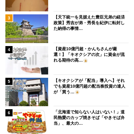
【天下統一を見据えた豊臣兄弟の経済
3
政策】秀吉が弟・秀長を紀伊に転封し
た納得の事情…
【資産10億円超・かんちさんが厳
4
選！】「キオクシアの次」に資金が流
れる期待の高…
【キオクシアが「配当」導入へ】それ
5
でも資産10億円超の配当株投資の達人
が「買う…
「北海道で知らない人はいない！」道
6
民熱愛のカップ焼きそば「やきそば弁
当」、最大の…