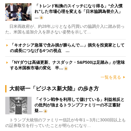
「トレンド転換のスイッチになり得る」“介入慣
れ”した市場心理を変える「日米協調為替介入」
…
日米両政府が、約28年ぶりとなる円買いの協調介入に踏み切っ
た。米国も追加介入を辞さない姿勢を示して…
「キオクシア急落で含み損が膨らんで…」損失を投資家として
の成長につなげる4つの視点 …
「NYダウは高値更新、ナスダック・S&P500は足踏み」が意味
する米国株市場の変化 半…
一覧を見る
大前研一「ビジネス新大陸」の歩き方
「イラン戦争を利用して儲けている」利益相反と
の批判が強まるトランプファミリーの不正蓄財
疑…
トランプ大統領のファミリー信託が今年1～3月に3000回以上も
の証券取引を行っていたことが明らかになり…