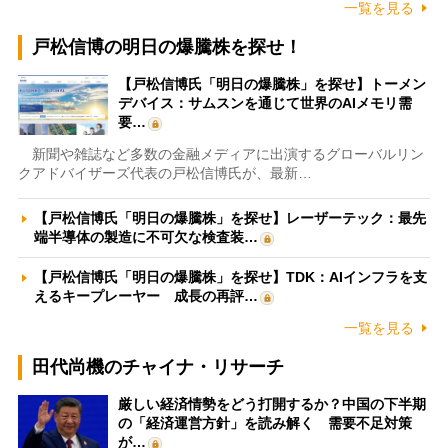
一覧を見る
戸松信博の明日の爆騰株を探せ！
【戸松信博氏「明日の爆騰株」を探せ】トーメン
デバイス：サムスンを通じて世界のAIメモリ需
要…
新聞や雑誌など多数の金融メディアに出演するグローバルリン
クアドバイザーズ代表の戸松信博氏が、最新…
【戸松信博氏「明日の爆騰株」を探せ】レーザーテック：最先
端半導体の製造に不可欠な検査装…
【戸松信博氏「明日の爆騰株」を探せ】TDK：AIインフラを支
えるキープレーヤー 成長の再評…
一覧を見る
田代尚機のチャイナ・リサーチ
厳しい経済情勢をどう打開するか？中国の下半期
の「経済運営方針」を読み解く 需要不足対策
が…