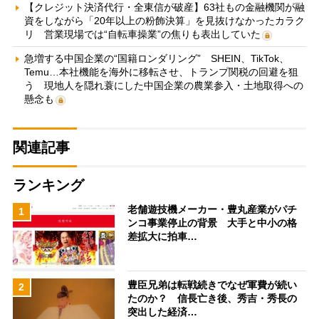
【クレジット決済代行・全東信が破産】63社もの金融機関が融
資をしながら「20年以上の粉飾決算」を見抜けなかったカラク
リ 営業現場では“自転車操業”の焦りも表出していた
急増する中国企業の“国籍ロンダリング” SHEIN、TikTok、
Temu…本社機能を海外に移転させ、トランプ関税の回避を狙
う 現地人を隠れ蓑にした中国企業の農業参入・土地取得への
懸念も
関連記事
ランキング
老舗遊技機メーカー・豊丸産業がパチ
1
ンコ事業停止の背景 大手と中小の格
差拡大に拍車…
豊臣兄弟は転戦続きでなぜ軍費が続い
2
たのか？ 信長亡き後、秀吉・秀長の
突出した経済…