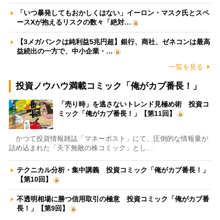
「いつ暴発してもおかしくはない」イーロン・マスク氏とスペ
ースXが抱えるリスクの数々「絶対…
【3メガバンクは純利益5兆円超】銀行、商社、ゼネコンは最高
益続出の一方で、中小企業・…
一覧を見る
投資ノウハウ満載コミック「俺がカブ番長！」
「売り時」を逃さないトレンド見極め術 投資コ
ミック「俺がカブ番長！」【第11回】
かつて投資情報雑誌「マネーポスト」にて、圧倒的な情報量が
詰め込まれた「天下無敵の株コミック」とし…
テクニカル分析・集中講義 投資コミック「俺がカブ番長！」
【第10回】
不透明相場に勝つ信用取引の極意 投資コミック「俺がカブ番
長！」【第9回】