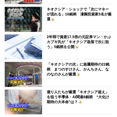
キオクシア・ショックで「次にマネー
が流れる」16銘柄 凄腕投資家3名が厳
選
2年弱で資産17.5倍の元証券マン・かぶ
カブキ氏が「キオクシア急落で次に狙
う」5銘柄を公開
「キオクシアの次」に急騰期待の22銘
柄 まつのすけさん、かんちさん、な
のなのさんが厳選
億り人たちが厳選「キオクシア超え」
を狙う半導体・AI関連8銘柄 “大化け
期待の大本命”は？