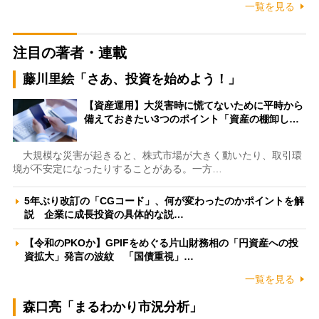
一覧を見る
注目の著者・連載
藤川里絵「さあ、投資を始めよう！」
【資産運用】大災害時に慌てないために平時から
備えておきたい3つのポイント「資産の棚卸し…
大規模な災害が起きると、株式市場が大きく動いたり、取引環
境が不安定になったりすることがある。一方…
5年ぶり改訂の「CGコード」、何が変わったのかポイントを解
説 企業に成長投資の具体的な説…
【令和のPKOか】GPIFをめぐる片山財務相の「円資産への投
資拡大」発言の波紋 「国債重視」…
一覧を見る
森口亮「まるわかり市況分析」