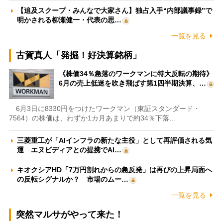
【追及スクープ・みんなで大家さん】独占入手“内部議事録”で
明かされる柳瀬健一・代表の思…
一覧を見る
古賀真人「発掘！好決算銘柄」
《株価34％急落のワークマンに特大反転の期待》
6月の売上低迷を吹き飛ばす第1四半期決算、…
6月3日に8330円をつけたワークマン（東証スタンダード・
7564）の株価は、わずか1カ月あまりで約34％下落…
三菱重工が「AIインフラの新たな主役」として再評価される気
運 エヌビディアとの提携でAI…
キオクシアHD「7万円割れからの急反発」は再びの上昇局面へ
の反転シグナルか？ 市場のムー…
一覧を見る
突然マルサがやって来た！