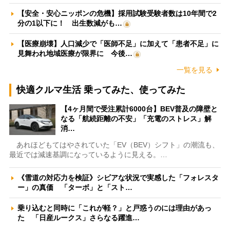
【安全・安心ニッポンの危機】採用試験受験者数は10年間で2
分の1以下に！ 出生数減がも…
【医療崩壊】人口減少で「医師不足」に加えて「患者不足」に
見舞われ地域医療が限界に 今後…
一覧を見る
快適クルマ生活 乗ってみた、使ってみた
【4ヶ月間で受注累計6000台】BEV普及の障壁と
なる「航続距離の不安」「充電のストレス」解
消…
あれほどもてはやされていた「EV（BEV）シフト」の潮流も、
最近では減速基調になっているように見える。…
《雪道の対応力を検証》シビアな状況で実感した「フォレスタ
ー」の真価 「ターボ」と「スト…
乗り込むと同時に「これが軽？」と戸惑うのには理由があっ
た 「日産ルークス」さらなる躍進…