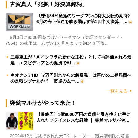
古賀真人「発掘！好決算銘柄」
《株価34％急落のワークマンに特大反転の期待》
6月の売上低迷を吹き飛ばす第1四半期決算、…
6月3日に8330円をつけたワークマン（東証スタンダード・
7564）の株価は、わずか1カ月あまりで約34％下落…
三菱重工が「AIインフラの新たな主役」として再評価される気
運 エヌビディアとの提携でAI…
キオクシアHD「7万円割れからの急反発」は再びの上昇局面へ
の反転シグナルか？ 市場のムー…
一覧を見る
突然マルサがやって来た！
【最終回】1億6000万円の負債と引き換えに手に
入れたプライスレスな経験 ｜ 突然マルサがや…
2009年12月に発行された元FXトレーダー・磯貝清明氏の著書