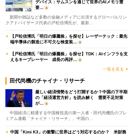
デバイス：サムスンを通じて世界のAIメモリ需
要…
新聞や雑誌など多数の金融メディアに出演するグローバルリン
クアドバイザーズ代表の戸松信博氏が、最新…
【戸松信博氏「明日の爆騰株」を探せ】レーザーテック：最先
端半導体の製造に不可欠な検査装…
【戸松信博氏「明日の爆騰株」を探せ】TDK：AIインフラを支
えるキープレーヤー 成長の再評…
一覧を見る
田代尚機のチャイナ・リサーチ
厳しい経済情勢をどう打開するか？中国の下半期
の「経済運営方針」を読み解く 需要不足対策
が…
中国経済に精通する中国株投資の第一人者・田代尚機氏のプレ
ミアム連載「チャイナ・リサーチ」。中国の…
中国「Kimi K3」の衝撃に世界はどう対応するのか？ 米財務