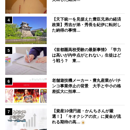
【天下統一を見据えた豊臣兄弟の経済
4
政策】秀吉が弟・秀長を紀伊に転封し
た納得の事情…
《首都圏高校受験の最新事情》「学力
5
は高いが内申点がとれない」生徒はど
う戦う？ 東…
老舗遊技機メーカー・豊丸産業がパチ
6
ンコ事業停止の背景 大手と中小の格
差拡大に拍車…
【資産10億円超・かんちさんが厳
7
選！】「キオクシアの次」に資金が流
れる期待の高…