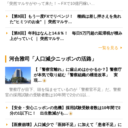
『突然マルサがやって来た！～FXで10億円稼い…
【第9回】もう一度FXでリベンジ！ 種銭は差し押さえを免れ
た”ヒミツのお金” ｜ 突然マルサ…
【第8回】年利はなんと14.6％！ 毎日5万円超の延滞税が積み
上がっていく ｜ 突然マルサ…
一覧を見る
河合雅司「人口減少ニッポンの活路」
【「警察官離れ」に歯止めはかかるか？】警察庁
が本気で取り組む「警察組織の構造改革」 実
現…
警察庁が目下、頭を悩ませているのが「警察官不足」だ。警察
官の採用試験の受験者数は10年間で2分の1以…
【安全・安心ニッポンの危機】採用試験受験者数は10年間で2
分の1以下に！ 出生数減がも…
【医療崩壊】人口減少で「医師不足」に加えて「患者不足」に