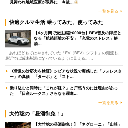
見舞われ地域医療が限界に 今後…
一覧を見る
快適クルマ生活 乗ってみた、使ってみた
【4ヶ月間で受注累計6000台】BEV普及の障壁と
なる「航続距離の不安」「充電のストレス」解
消…
あれほどもてはやされていた「EV（BEV）シフト」の潮流も、
最近では減速基調になっているように見える。…
《雪道の対応力を検証》シビアな状況で実感した「フォレスタ
ー」の真価 「ターボ」と「スト…
乗り込むと同時に「これが軽？」と戸惑うのには理由があっ
た 「日産ルークス」さらなる躍進…
一覧を見る
大竹聡の「昼酒御免！」
【大竹聡の昼酒御免！】「ネグローニ」「山崎」