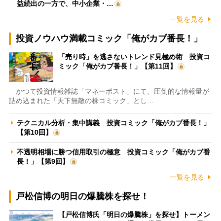
益続出の一方で、中小企業・…
一覧を見る
投資ノウハウ満載コミック「俺がカブ番長！」
「売り時」を逃さないトレンド見極め術 投資コ
ミック「俺がカブ番長！」【第11回】
かつて投資情報雑誌「マネーポスト」にて、圧倒的な情報量が
詰め込まれた「天下無敵の株コミック」とし…
テクニカル分析・集中講義 投資コミック「俺がカブ番長！」
【第10回】
不透明相場に勝つ信用取引の極意 投資コミック「俺がカブ番
長！」【第9回】
一覧を見る
戸松信博の明日の爆騰株を探せ！
【戸松信博氏「明日の爆騰株」を探せ】トーメン