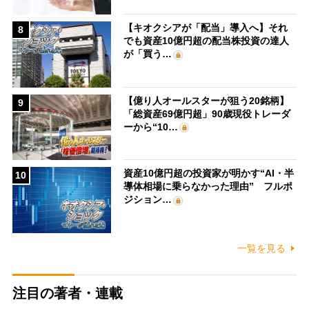
【キオクシアが「配当」導入へ】それ
8
でも資産10億円超の配当株投資の達人
が「買う…
【億り人オールスターが狙う20銘柄】
9
「総資産69億円超」90歳現役トレーダ
ーから“10…
資産10億円超の投資家が明かす“AI・半
10
導体相場に乗らなかった理由” フルポ
ジション…
一覧を見る
注目の著者・連載