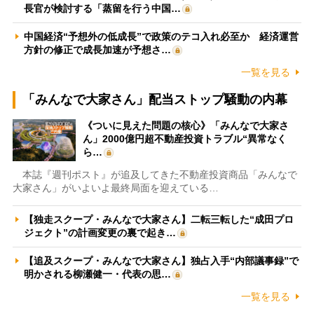
長官が検討する「蒸留を行う中国…
中国経済“予想外の低成長”で政策のテコ入れ必至か 経済運営
方針の修正で成長加速が予想さ…
一覧を見る
「みんなで大家さん」配当ストップ騒動の内幕
《ついに見えた問題の核心》「みんなで大家さ
ん」2000億円超不動産投資トラブル“異常なく
ら…
本誌『週刊ポスト』が追及してきた不動産投資商品「みんなで
大家さん」がいよいよ最終局面を迎えている…
【独走スクープ・みんなで大家さん】二転三転した“成田プロ
ジェクト”の計画変更の裏で起き…
【追及スクープ・みんなで大家さん】独占入手“内部議事録”で
明かされる柳瀬健一・代表の思…
一覧を見る