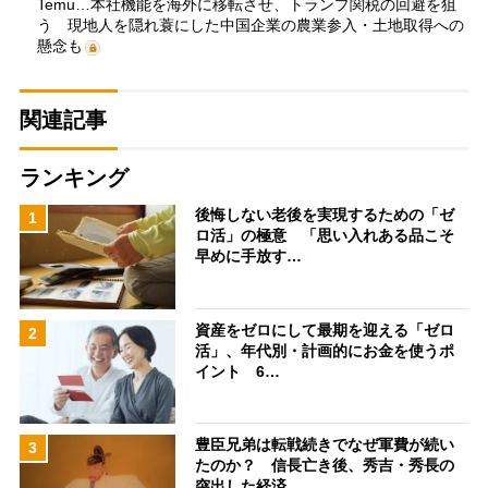
Temu…本社機能を海外に移転させ、トランプ関税の回避を狙
う 現地人を隠れ蓑にした中国企業の農業参入・土地取得への
懸念も
関連記事
ランキング
後悔しない老後を実現するための「ゼ
1
ロ活」の極意 「思い入れある品こそ
早めに手放す…
資産をゼロにして最期を迎える「ゼロ
2
活」、年代別・計画的にお金を使うポ
イント 6…
豊臣兄弟は転戦続きでなぜ軍費が続い
3
たのか？ 信長亡き後、秀吉・秀長の
突出した経済…