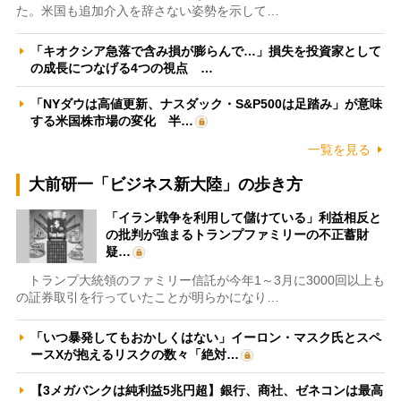
た。米国も追加介入を辞さない姿勢を示して…
「キオクシア急落で含み損が膨らんで…」損失を投資家として
の成長につなげる4つの視点 …
「NYダウは高値更新、ナスダック・S&P500は足踏み」が意味
する米国株市場の変化 半…
一覧を見る
大前研一「ビジネス新大陸」の歩き方
「イラン戦争を利用して儲けている」利益相反と
の批判が強まるトランプファミリーの不正蓄財
疑…
トランプ大統領のファミリー信託が今年1～3月に3000回以上も
の証券取引を行っていたことが明らかになり…
「いつ暴発してもおかしくはない」イーロン・マスク氏とスペ
ースXが抱えるリスクの数々「絶対…
【3メガバンクは純利益5兆円超】銀行、商社、ゼネコンは最高