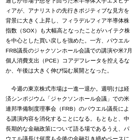
通しが市場予想を下回った米半導体大手エヌビデ
ィアが、アナリストの先行きポジティブな見方を
背景に大きく上昇し、フィラデルフィア半導体株
指数（SOX）も大幅高となったことがハイテク株
を中心とした買い戻しを強めた。一方、パウエル
FRB議長のジャクソンホール会議での講演や米7月
個人消費支出（PCE）コアデフレータを控えるな
か、午後は大きく伸び悩む展開となった。
今週の東京株式市場は一進一退か。週明けは経
済シンポジウム「ジャクソンホール会議」での米
連邦準備制度理事会（FRB）のパウエル議長によ
る講演内容を消化することになる。もともと、中
長期的な金融政策について語る場であるうえ、パ
ウエル議長は何度も今後の金融引き締めペースに