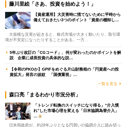
藤川里絵「さあ、投資を始めよう！」
【資産運用】大災害時に慌てないために平時から
備えておきたい3つのポイント「資産の棚卸し…
大規模な災害が起きると、株式市場が大きく動いたり、取引環
境が不安定になったりすることがある。一方…
5年ぶり改訂の「CGコード」、何が変わったのかポイントを解
説 企業に成長投資の具体的な説…
【令和のPKOか】GPIFをめぐる片山財務相の「円資産への投
資拡大」発言の波紋 「国債重視」…
一覧を見る
森口亮「まるわかり市況分析」
「トレンド転換のスイッチになり得る」“介入慣
れ”した市場心理を変える「日米協調為替介入」
…
日米両政府が、約28年ぶりとなる円買いの協調介入に踏み切っ