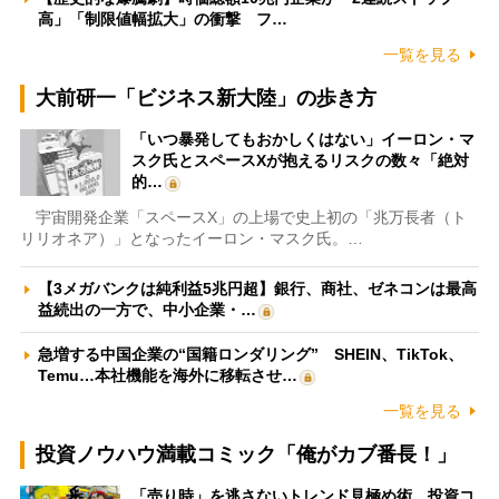
高」「制限値幅拡大」の衝撃 フ…
一覧を見る
大前研一「ビジネス新大陸」の歩き方
「いつ暴発してもおかしくはない」イーロン・マ
スク氏とスペースXが抱えるリスクの数々「絶対
的…
宇宙開発企業「スペースX」の上場で史上初の「兆万長者（ト
リリオネア）」となったイーロン・マスク氏。…
【3メガバンクは純利益5兆円超】銀行、商社、ゼネコンは最高
益続出の一方で、中小企業・…
急増する中国企業の“国籍ロンダリング” SHEIN、TikTok、
Temu…本社機能を海外に移転させ…
一覧を見る
投資ノウハウ満載コミック「俺がカブ番長！」
「売り時」を逃さないトレンド見極め術 投資コ