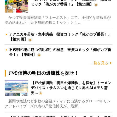
ミック「俺がカブ番長！」【第11回】
かつて投資情報雑誌「マネーポスト」にて、圧倒的な情報量が
詰め込まれた「天下無敵の株コミック」とし…
テクニカル分析・集中講義 投資コミック「俺がカブ番長！」
【第10回】
不透明相場に勝つ信用取引の極意 投資コミック「俺がカブ番
長！」【第9回】
一覧を見る
戸松信博の明日の爆騰株を探せ！
【戸松信博氏「明日の爆騰株」を探せ】トーメン
デバイス：サムスンを通じて世界のAIメモリ需
要…
新聞や雑誌など多数の金融メディアに出演するグローバルリン
クアドバイザーズ代表の戸松信博氏が、最新…