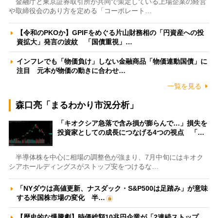
金融庁と東京証券取引所が共同で策定している上場企業の経営
や取締役会のあり方を定める「コーポレート…
【令和のPKOか】GPIFをめぐる片山財務相の「円資産への投
資拡大」発言の波紋 「国債重視」…
インフレでも「物価負け」しない金融商品「物価連動国債」に
注目 元本が物価の動きに合わせ…
一覧を見る
森口亮「まるわかり市況分析」
「キオクシア急落で含み損が膨らんで…」損失を
投資家としての成長につなげる4つの視点 「…
半導体株を中心に相場の調整色が強まり、7月中旬にはキオク
シアホールディングスがストップ安をつけるな…
「NYダウは高値更新、ナスダック・S&P500は足踏み」が意味
する米国株市場の変化 半…
【歴史的な爆騰劇】時価総額10兆円企業が「2連続ストップ