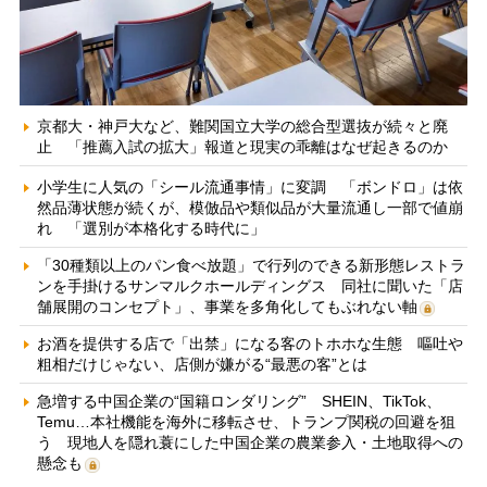
京都大・神戸大など、難関国立大学の総合型選抜が続々と廃
止 「推薦入試の拡大」報道と現実の乖離はなぜ起きるのか
小学生に人気の「シール流通事情」に変調 「ボンドロ」は依
然品薄状態が続くが、模倣品や類似品が大量流通し一部で値崩
れ 「選別が本格化する時代に」
「30種類以上のパン食べ放題」で行列のできる新形態レストラ
ンを手掛けるサンマルクホールディングス 同社に聞いた「店
舗展開のコンセプト」、事業を多角化してもぶれない軸
お酒を提供する店で「出禁」になる客のトホホな生態 嘔吐や
粗相だけじゃない、店側が嫌がる“最悪の客”とは
急増する中国企業の“国籍ロンダリング” SHEIN、TikTok、
Temu…本社機能を海外に移転させ、トランプ関税の回避を狙
う 現地人を隠れ蓑にした中国企業の農業参入・土地取得への
懸念も