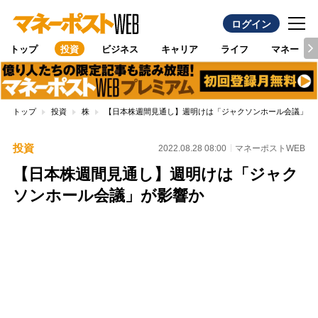
ログイン
トップ
投資
ビジネス
キャリア
ライフ
マネー
トップ
投資
株
【日本株週間見通し】週明けは「ジャクソンホール会議」が
投資
2022.08.28 08:00
マネーポストWEB
【日本株週間見通し】週明けは「ジャク
ソンホール会議」が影響か
Loaded
:
100.00%
/
Unmute