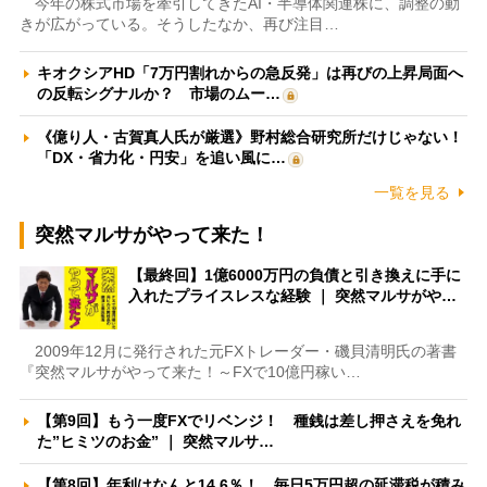
今年の株式市場を牽引してきたAI・半導体関連株に、調整の動
きが広がっている。そうしたなか、再び注目…
キオクシアHD「7万円割れからの急反発」は再びの上昇局面へ
の反転シグナルか？ 市場のムー…
《億り人・古賀真人氏が厳選》野村総合研究所だけじゃない！
「DX・省力化・円安」を追い風に…
一覧を見る
突然マルサがやって来た！
【最終回】1億6000万円の負債と引き換えに手に
入れたプライスレスな経験 ｜ 突然マルサがや…
2009年12月に発行された元FXトレーダー・磯貝清明氏の著書
『突然マルサがやって来た！～FXで10億円稼い…
【第9回】もう一度FXでリベンジ！ 種銭は差し押さえを免れ
た”ヒミツのお金” ｜ 突然マルサ…
【第8回】年利はなんと14.6％！ 毎日5万円超の延滞税が積み