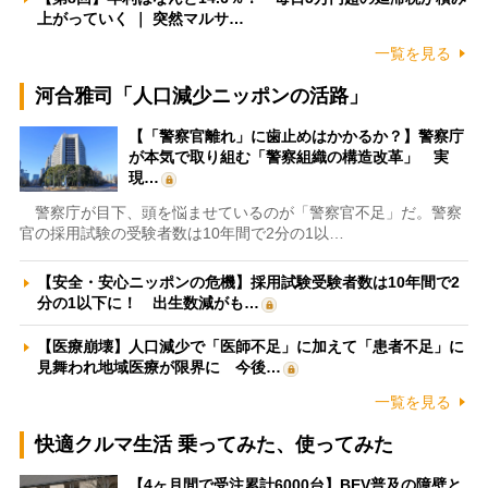
上がっていく ｜ 突然マルサ…
一覧を見る
河合雅司「人口減少ニッポンの活路」
【「警察官離れ」に歯止めはかかるか？】警察庁
が本気で取り組む「警察組織の構造改革」 実
現…
警察庁が目下、頭を悩ませているのが「警察官不足」だ。警察
官の採用試験の受験者数は10年間で2分の1以…
【安全・安心ニッポンの危機】採用試験受験者数は10年間で2
分の1以下に！ 出生数減がも…
【医療崩壊】人口減少で「医師不足」に加えて「患者不足」に
見舞われ地域医療が限界に 今後…
一覧を見る
快適クルマ生活 乗ってみた、使ってみた
【4ヶ月間で受注累計6000台】BEV普及の障壁と