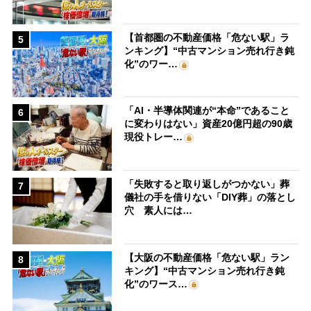
【首都圏の不動産価格「危ない駅」ラ
5
ンキング】“中古マンション売れ行き鈍
化”のワー…
「AI・半導体関連が“本命”であること
6
に変わりはない」資産20億円超の90歳
現役トレー…
「失敗すると取り返しがつかない」葬
7
儀社の手を借りない「DIY葬」の落とし
穴 素人には…
【大阪の不動産価格「危ない駅」ラン
8
キング】“中古マンション売れ行き鈍
化”のワース…