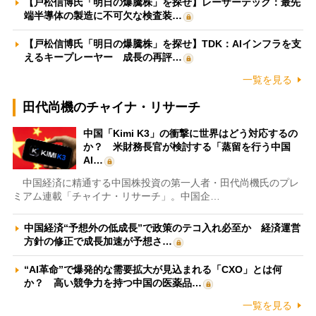
【戸松信博氏「明日の爆騰株」を探せ】レーザーテック：最先
端半導体の製造に不可欠な検査装…
【戸松信博氏「明日の爆騰株」を探せ】TDK：AIインフラを支
えるキープレーヤー 成長の再評…
一覧を見る
田代尚機のチャイナ・リサーチ
中国「Kimi K3」の衝撃に世界はどう対応するの
か？ 米財務長官が検討する「蒸留を行う中国
AI…
中国経済に精通する中国株投資の第一人者・田代尚機氏のプレ
ミアム連載「チャイナ・リサーチ」。中国企…
中国経済“予想外の低成長”で政策のテコ入れ必至か 経済運営
方針の修正で成長加速が予想さ…
“AI革命”で爆発的な需要拡大が見込まれる「CXO」とは何
か？ 高い競争力を持つ中国の医薬品…
一覧を見る