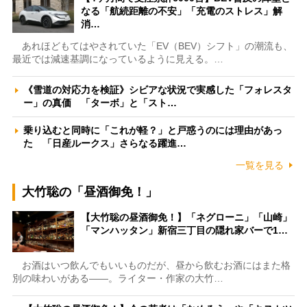
なる「航続距離の不安」「充電のストレス」解
消…
あれほどもてはやされていた「EV（BEV）シフト」の潮流も、
最近では減速基調になっているように見える。…
《雪道の対応力を検証》シビアな状況で実感した「フォレスタ
ー」の真価 「ターボ」と「スト…
乗り込むと同時に「これが軽？」と戸惑うのには理由があっ
た 「日産ルークス」さらなる躍進…
一覧を見る
大竹聡の「昼酒御免！」
【大竹聡の昼酒御免！】「ネグローニ」「山崎」
「マンハッタン」新宿三丁目の隠れ家バーで1…
お酒はいつ飲んでもいいものだが、昼から飲むお酒にはまた格
別の味わいがある――。ライター・作家の大竹…