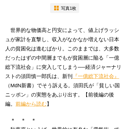
写真1枚
世界的な物価高と円安によって、値上げラッシ
ュが家計を直撃し、収入がなかなか増えない日本
人の貧困化は進むばかり。このままでは、大多数
だったはずの中間層までもが貧困層に陥る「一億
総下流社会」に突入してしまう──経済ジャーナリ
ストの須田慎一郎氏は、新刊
『一億総下流社会』
（MdN新書）でそう訴える。須田氏が「貧しい国
ニッポン」の実態をあぶり出す。【前後編の後
編。
前編から読む
】
＊ ＊ ＊