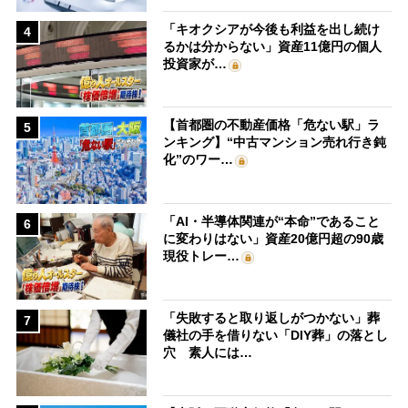
「キオクシアが今後も利益を出し続け
4
るかは分からない」資産11億円の個人
投資家が…
【首都圏の不動産価格「危ない駅」ラ
5
ンキング】“中古マンション売れ行き鈍
化”のワー…
「AI・半導体関連が“本命”であること
6
に変わりはない」資産20億円超の90歳
現役トレー…
「失敗すると取り返しがつかない」葬
7
儀社の手を借りない「DIY葬」の落とし
穴 素人には…