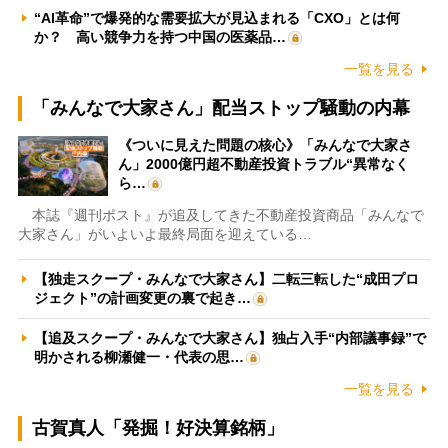
“AI革命”で爆発的な需要拡大が見込まれる「CXO」とは何
か？ 高い競争力を持つ中国の医薬品…
一覧を見る
「みんなで大家さん」配当ストップ騒動の内幕
《ついに見えた問題の核心》「みんなで大家さ
ん」2000億円超不動産投資トラブル“異常なく
ら…
本誌『週刊ポスト』が追及してきた不動産投資商品「みんなで
大家さん」がいよいよ最終局面を迎えている…
【独走スクープ・みんなで大家さん】二転三転した“成田プロ
ジェクト”の計画変更の裏で起き…
【追及スクープ・みんなで大家さん】独占入手“内部議事録”で
明かされる柳瀬健一・代表の思…
一覧を見る
古賀真人「発掘！好決算銘柄」