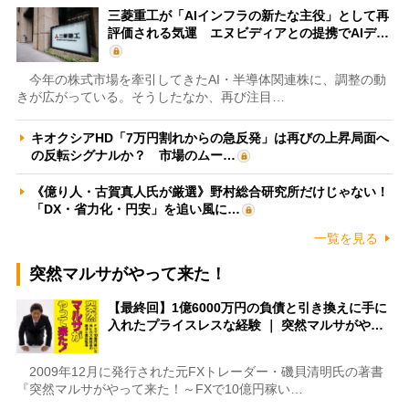
三菱重工が「AIインフラの新たな主役」として再
評価される気運 エヌビディアとの提携でAIデ…
今年の株式市場を牽引してきたAI・半導体関連株に、調整の動
きが広がっている。そうしたなか、再び注目…
キオクシアHD「7万円割れからの急反発」は再びの上昇局面へ
の反転シグナルか？ 市場のムー…
《億り人・古賀真人氏が厳選》野村総合研究所だけじゃない！
「DX・省力化・円安」を追い風に…
一覧を見る
突然マルサがやって来た！
【最終回】1億6000万円の負債と引き換えに手に
入れたプライスレスな経験 ｜ 突然マルサがや…
2009年12月に発行された元FXトレーダー・磯貝清明氏の著書
『突然マルサがやって来た！～FXで10億円稼い…