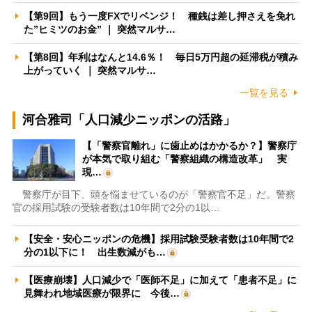
【第9回】もう一度FXでリベンジ！ 種銭は差し押さえを免れ
た”ヒミツのお金” ｜ 突然マルサ…
【第8回】年利はなんと14.6％！ 毎日5万円超の延滞税が積み
上がっていく ｜ 突然マルサ…
一覧を見る
河合雅司「人口減少ニッポンの活路」
【「警察官離れ」に歯止めはかかるか？】警察庁
が本気で取り組む「警察組織の構造改革」 実
現…
警察庁が目下、頭を悩ませているのが「警察官不足」だ。警察
官の採用試験の受験者数は10年間で2分の1以…
【安全・安心ニッポンの危機】採用試験受験者数は10年間で2
分の1以下に！ 出生数減がも…
【医療崩壊】人口減少で「医師不足」に加えて「患者不足」に
見舞われ地域医療が限界に 今後…