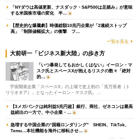
「NYダウは高値更新、ナスダック・S&P500は足踏み」が意味
する米国株市場の変化 半…
【歴史的な爆騰劇】時価総額10兆円企業が「2連続ストップ
高」「制限値幅拡大」の衝撃 フ…
一覧を見る
大前研一「ビジネス新大陸」の歩き方
「いつ暴発してもおかしくはない」イーロン・マ
スク氏とスペースXが抱えるリスクの数々「絶対
的…
宇宙開発企業「スペースX」の上場で史上初の「兆万長者（ト
リリオネア）」となったイーロン・マスク氏。…
【3メガバンクは純利益5兆円超】銀行、商社、ゼネコンは最高
益続出の一方で、中小企業・…
急増する中国企業の“国籍ロンダリング” SHEIN、TikTok、
Temu…本社機能を海外に移転させ…