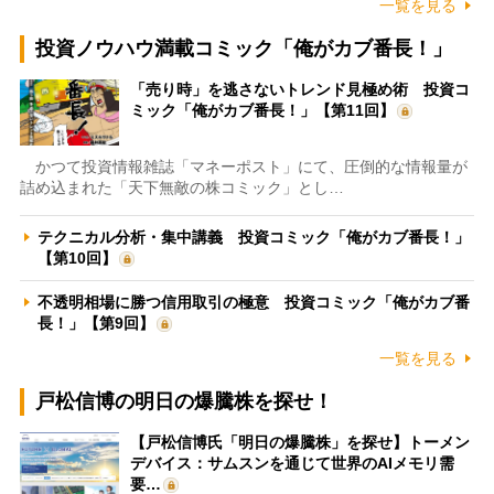
一覧を見る
投資ノウハウ満載コミック「俺がカブ番長！」
「売り時」を逃さないトレンド見極め術 投資コ
ミック「俺がカブ番長！」【第11回】
かつて投資情報雑誌「マネーポスト」にて、圧倒的な情報量が
詰め込まれた「天下無敵の株コミック」とし…
テクニカル分析・集中講義 投資コミック「俺がカブ番長！」
【第10回】
不透明相場に勝つ信用取引の極意 投資コミック「俺がカブ番
長！」【第9回】
一覧を見る
戸松信博の明日の爆騰株を探せ！
【戸松信博氏「明日の爆騰株」を探せ】トーメン
デバイス：サムスンを通じて世界のAIメモリ需
要…