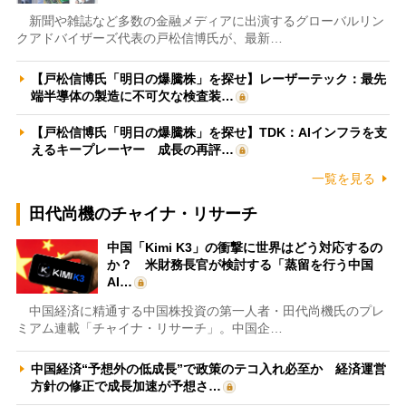
新聞や雑誌など多数の金融メディアに出演するグローバルリン
クアドバイザーズ代表の戸松信博氏が、最新…
【戸松信博氏「明日の爆騰株」を探せ】レーザーテック：最先
端半導体の製造に不可欠な検査装…
【戸松信博氏「明日の爆騰株」を探せ】TDK：AIインフラを支
えるキープレーヤー 成長の再評…
一覧を見る
田代尚機のチャイナ・リサーチ
中国「Kimi K3」の衝撃に世界はどう対応するの
か？ 米財務長官が検討する「蒸留を行う中国
AI…
中国経済に精通する中国株投資の第一人者・田代尚機氏のプレ
ミアム連載「チャイナ・リサーチ」。中国企…
中国経済“予想外の低成長”で政策のテコ入れ必至か 経済運営
方針の修正で成長加速が予想さ…