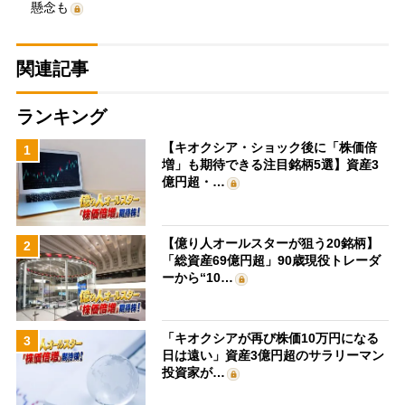
懸念も
関連記事
ランキング
【キオクシア・ショック後に「株価倍
1
増」も期待できる注目銘柄5選】資産3
億円超・…
【億り人オールスターが狙う20銘柄】
2
「総資産69億円超」90歳現役トレーダ
ーから“10…
「キオクシアが再び株価10万円になる
3
日は遠い」資産3億円超のサラリーマン
投資家が…