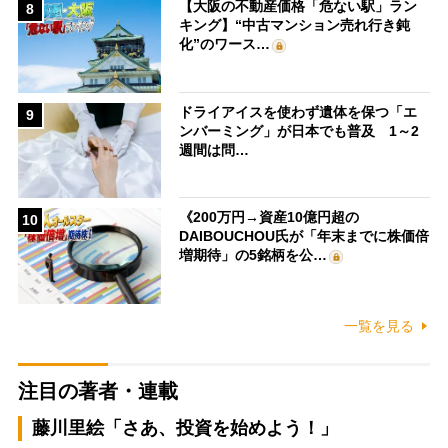
【大阪の不動産価格「危ない駅」ラン
8
キング】“中古マンション売れ行き鈍
化”のワース…
ドライアイスを使わず遺体を保つ「エ
9
ンバーミング」が日本でも普及 1～2
週間は問…
《200万円→資産10億円超の
10
DAIBOUCHOU氏が「年末までに株価倍
増期待」の5銘柄を公…
一覧を見る
注目の著者・連載
藤川里絵「さあ、投資を始めよう！」