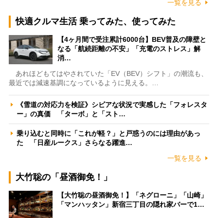
一覧を見る
快適クルマ生活 乗ってみた、使ってみた
【4ヶ月間で受注累計6000台】BEV普及の障壁と
なる「航続距離の不安」「充電のストレス」解
消…
あれほどもてはやされていた「EV（BEV）シフト」の潮流も、
最近では減速基調になっているように見える。…
《雪道の対応力を検証》シビアな状況で実感した「フォレスタ
ー」の真価 「ターボ」と「スト…
乗り込むと同時に「これが軽？」と戸惑うのには理由があっ
た 「日産ルークス」さらなる躍進…
一覧を見る
大竹聡の「昼酒御免！」
【大竹聡の昼酒御免！】「ネグローニ」「山崎」
「マンハッタン」新宿三丁目の隠れ家バーで1…