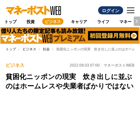
ログイン
トップ
投資
ビジネス
キャリア
ライフ
マネー
トップ
ビジネス
社会
貧困化ニッポンの現実 炊き出しに並ぶのはホームレ
ビジネス
2022.09.03 07:00
マネーポストWEB
貧困化ニッポンの現実 炊き出しに並ぶ
のはホームレスや失業者ばかりではない
Loaded
:
100.00%
/
Unmute