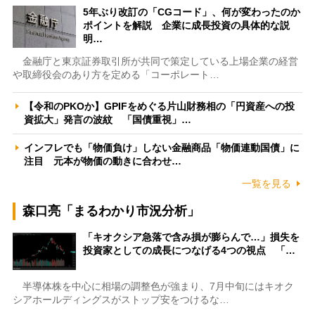
5年ぶり改訂の「CGコード」、何が変わったのか
ポイントを解説 企業に成長投資の具体的な説
明…
金融庁と東京証券取引所が共同で策定している上場企業の経営
や取締役会のあり方を定める「コーポレート…
【令和のPKOか】GPIFをめぐる片山財務相の「円資産への投
資拡大」発言の波紋 「国債重視」…
インフレでも「物価負け」しない金融商品「物価連動国債」に
注目 元本が物価の動きに合わせ…
一覧を見る
森口亮「まるわかり市況分析」
「キオクシア急落で含み損が膨らんで…」損失を
投資家としての成長につなげる4つの視点 「…
半導体株を中心に相場の調整色が強まり、7月中旬にはキオク
シアホールディングスがストップ安をつけるな…