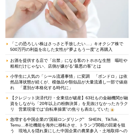
「この恐ろしい株はさっさと手放したい…」キオクシア株で
500万円の利益を出した女性が“夢よもう一度”と再購入
お酒を提供する店で「出禁」になる客のトホホな生態 嘔吐や
粗相だけじゃない、店側が嫌がる“最悪の客”とは
小学生に人気の「シール流通事情」に変調 「ボンドロ」は依
然品薄状態が続くが、模倣品や類似品が大量流通し一部で値崩
れ 「選別が本格化する時代に」
【クレジット決済代行・全東信が破産】63社もの金融機関が融
資をしながら「20年以上の粉飾決算」を見抜けなかったカラク
リ 営業現場では“自転車操業”の焦りも表出していた
急増する中国企業の“国籍ロンダリング” SHEIN、TikTok、
Temu…本社機能を海外に移転させ、トランプ関税の回避を狙
う 現地人を隠れ蓑にした中国企業の農業参入・土地取得への