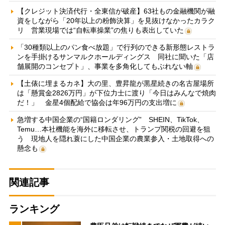
【クレジット決済代行・全東信が破産】63社もの金融機関が融
資をしながら「20年以上の粉飾決算」を見抜けなかったカラク
リ 営業現場では“自転車操業”の焦りも表出していた
「30種類以上のパン食べ放題」で行列のできる新形態レストラ
ンを手掛けるサンマルクホールディングス 同社に聞いた「店
舗展開のコンセプト」、事業を多角化してもぶれない軸
【土俵に埋まるカネ】大の里、豊昇龍が黒星続きの名古屋場所
は「懸賞金2826万円」が下位力士に渡り「今日はみんなで焼肉
だ！」 金星4個配給で協会は年96万円の支出増に
急増する中国企業の“国籍ロンダリング” SHEIN、TikTok、
Temu…本社機能を海外に移転させ、トランプ関税の回避を狙
う 現地人を隠れ蓑にした中国企業の農業参入・土地取得への
懸念も
関連記事
ランキング