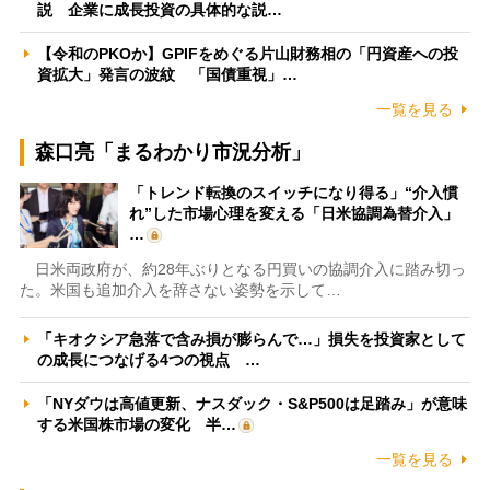
説 企業に成長投資の具体的な説…
【令和のPKOか】GPIFをめぐる片山財務相の「円資産への投
資拡大」発言の波紋 「国債重視」…
一覧を見る
森口亮「まるわかり市況分析」
「トレンド転換のスイッチになり得る」“介入慣
れ”した市場心理を変える「日米協調為替介入」
…
日米両政府が、約28年ぶりとなる円買いの協調介入に踏み切っ
た。米国も追加介入を辞さない姿勢を示して…
「キオクシア急落で含み損が膨らんで…」損失を投資家として
の成長につなげる4つの視点 …
「NYダウは高値更新、ナスダック・S&P500は足踏み」が意味
する米国株市場の変化 半…
一覧を見る