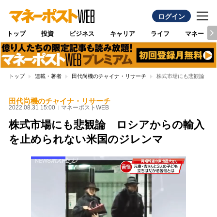
ログイン
トップ
投資
ビジネス
キャリア
ライフ
マネー
トップ
連載・著者
田代尚機のチャイナ・リサーチ
株式市場にも悲観論 ロ
田代尚機のチャイナ・リサーチ
2022.08.31 15:00
マネーポストWEB
株式市場にも悲観論 ロシアからの輸入
を止められない米国のジレンマ