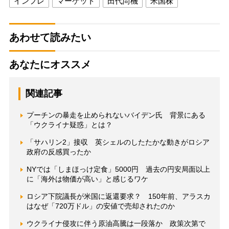
インフレ
マーケット
田代尚機
米国株
あわせて読みたい
あなたにオススメ
関連記事
プーチンの暴走を止められないバイデン氏 背景にある
「ウクライナ疑惑」とは？
「サハリン2」接収 英シェルのしたたかな動きがロシア
政府の反感買ったか
NYでは「しまほっけ定食」5000円 過去の円安局面以上
に「海外は物価が高い」と感じるワケ
ロシア下院議長が米国に返還要求？ 150年前、アラスカ
はなぜ「720万ドル」の安値で売却されたのか
ウクライナ侵攻に伴う原油高騰は一段落か 政策次第で