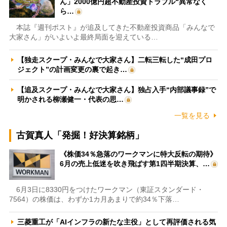
ん」2000億円超不動産投資トラブル“異常なく
ら…
本誌『週刊ポスト』が追及してきた不動産投資商品「みんなで
大家さん」がいよいよ最終局面を迎えている…
【独走スクープ・みんなで大家さん】二転三転した“成田プロ
ジェクト”の計画変更の裏で起き…
【追及スクープ・みんなで大家さん】独占入手“内部議事録”で
明かされる柳瀬健一・代表の思…
一覧を見る
古賀真人「発掘！好決算銘柄」
《株価34％急落のワークマンに特大反転の期待》
6月の売上低迷を吹き飛ばす第1四半期決算、…
6月3日に8330円をつけたワークマン（東証スタンダード・
7564）の株価は、わずか1カ月あまりで約34％下落…
三菱重工が「AIインフラの新たな主役」として再評価される気