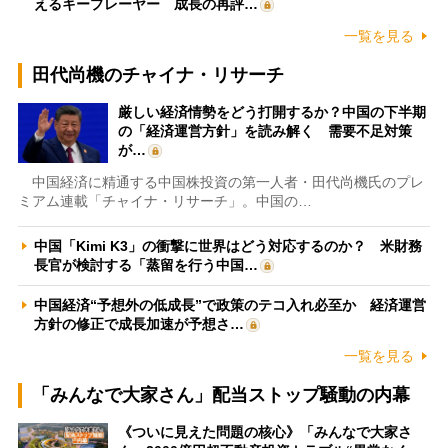
えるキープレーヤー 成長の再評…
一覧を見る
田代尚機のチャイナ・リサーチ
厳しい経済情勢をどう打開するか？中国の下半期
の「経済運営方針」を読み解く 需要不足対策
が…
中国経済に精通する中国株投資の第一人者・田代尚機氏のプレ
ミアム連載「チャイナ・リサーチ」。中国の…
中国「Kimi K3」の衝撃に世界はどう対応するのか？ 米財務
長官が検討する「蒸留を行う中国…
中国経済“予想外の低成長”で政策のテコ入れ必至か 経済運営
方針の修正で成長加速が予想さ…
一覧を見る
「みんなで大家さん」配当ストップ騒動の内幕
《ついに見えた問題の核心》「みんなで大家さ