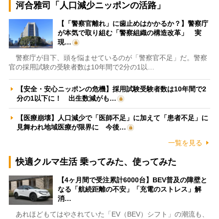
河合雅司「人口減少ニッポンの活路」
【「警察官離れ」に歯止めはかかるか？】警察庁
が本気で取り組む「警察組織の構造改革」 実
現…
警察庁が目下、頭を悩ませているのが「警察官不足」だ。警察
官の採用試験の受験者数は10年間で2分の1以…
【安全・安心ニッポンの危機】採用試験受験者数は10年間で2
分の1以下に！ 出生数減がも…
【医療崩壊】人口減少で「医師不足」に加えて「患者不足」に
見舞われ地域医療が限界に 今後…
一覧を見る
快適クルマ生活 乗ってみた、使ってみた
【4ヶ月間で受注累計6000台】BEV普及の障壁と
なる「航続距離の不安」「充電のストレス」解
消…
あれほどもてはやされていた「EV（BEV）シフト」の潮流も、