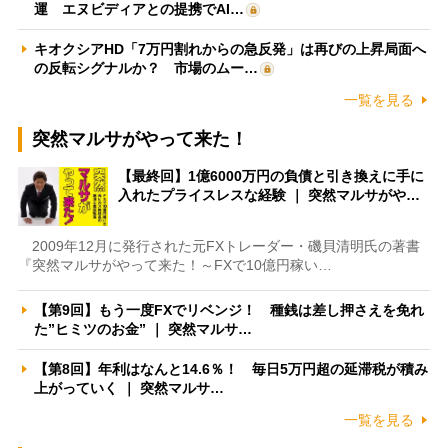
運 エヌビディアとの提携でAI…
キオクシアHD「7万円割れからの急反発」は再びの上昇局面へ
の反転シグナルか？ 市場のムー…
一覧を見る
突然マルサがやって来た！
【最終回】1億6000万円の負債と引き換えに手に
入れたプライスレスな経験 ｜ 突然マルサがや…
2009年12月に発行された元FXトレーダー・磯貝清明氏の著書
『突然マルサがやって来た！～FXで10億円稼い…
【第9回】もう一度FXでリベンジ！ 種銭は差し押さえを免れ
た”ヒミツのお金” ｜ 突然マルサ…
【第8回】年利はなんと14.6％！ 毎日5万円超の延滞税が積み
上がっていく ｜ 突然マルサ…
一覧を見る