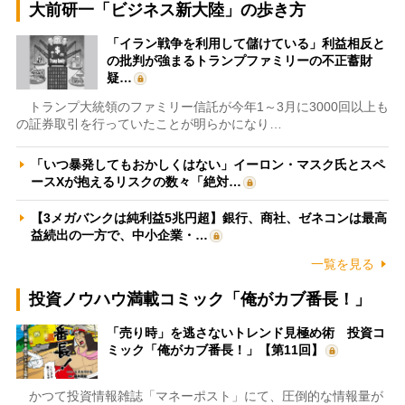
大前研一「ビジネス新大陸」の歩き方
「イラン戦争を利用して儲けている」利益相反と
の批判が強まるトランプファミリーの不正蓄財
疑…
トランプ大統領のファミリー信託が今年1～3月に3000回以上も
の証券取引を行っていたことが明らかになり…
「いつ暴発してもおかしくはない」イーロン・マスク氏とスペ
ースXが抱えるリスクの数々「絶対…
【3メガバンクは純利益5兆円超】銀行、商社、ゼネコンは最高
益続出の一方で、中小企業・…
一覧を見る
投資ノウハウ満載コミック「俺がカブ番長！」
「売り時」を逃さないトレンド見極め術 投資コ
ミック「俺がカブ番長！」【第11回】
かつて投資情報雑誌「マネーポスト」にて、圧倒的な情報量が