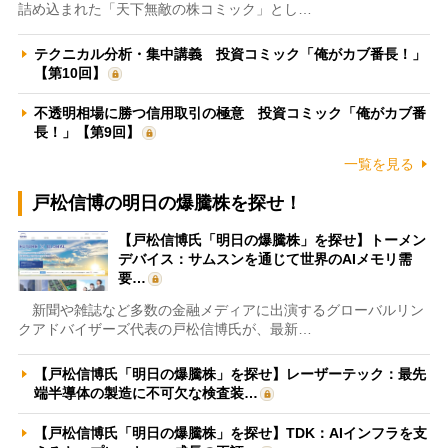
詰め込まれた「天下無敵の株コミック」とし…
テクニカル分析・集中講義 投資コミック「俺がカブ番長！」
【第10回】
不透明相場に勝つ信用取引の極意 投資コミック「俺がカブ番
長！」【第9回】
一覧を見る
戸松信博の明日の爆騰株を探せ！
【戸松信博氏「明日の爆騰株」を探せ】トーメン
デバイス：サムスンを通じて世界のAIメモリ需
要…
新聞や雑誌など多数の金融メディアに出演するグローバルリン
クアドバイザーズ代表の戸松信博氏が、最新…
【戸松信博氏「明日の爆騰株」を探せ】レーザーテック：最先
端半導体の製造に不可欠な検査装…
【戸松信博氏「明日の爆騰株」を探せ】TDK：AIインフラを支