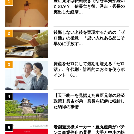
豊臣兄弟は転戦続きでなぜ軍費が続い
1
たのか？ 信長亡き後、秀吉・秀長の
突出した経済…
後悔しない老後を実現するための「ゼ
2
ロ活」の極意 「思い入れある品こそ
早めに手放す…
資産をゼロにして最期を迎える「ゼロ
3
活」、年代別・計画的にお金を使うポ
イント 6…
【天下統一を見据えた豊臣兄弟の経済
4
政策】秀吉が弟・秀長を紀伊に転封し
た納得の事情…
老舗遊技機メーカー・豊丸産業がパチ
5
ンコ事業停止の背景 大手と中小の格