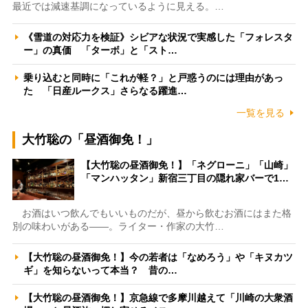
最近では減速基調になっているように見える。…
《雪道の対応力を検証》シビアな状況で実感した「フォレスタ
ー」の真価 「ターボ」と「スト…
乗り込むと同時に「これが軽？」と戸惑うのには理由があっ
た 「日産ルークス」さらなる躍進…
一覧を見る
大竹聡の「昼酒御免！」
【大竹聡の昼酒御免！】「ネグローニ」「山崎」
「マンハッタン」新宿三丁目の隠れ家バーで1…
お酒はいつ飲んでもいいものだが、昼から飲むお酒にはまた格
別の味わいがある――。ライター・作家の大竹…
【大竹聡の昼酒御免！】今の若者は「なめろう」や「キヌカツ
ギ」を知らないって本当？ 昔の…
【大竹聡の昼酒御免！】京急線で多摩川越えて「川崎の大衆酒