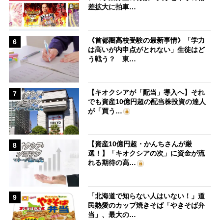
差拡大に拍車…
《首都圏高校受験の最新事情》「学力
6
は高いが内申点がとれない」生徒はど
う戦う？ 東…
【キオクシアが「配当」導入へ】それ
7
でも資産10億円超の配当株投資の達人
が「買う…
【資産10億円超・かんちさんが厳
8
選！】「キオクシアの次」に資金が流
れる期待の高…
「北海道で知らない人はいない！」道
9
民熱愛のカップ焼きそば「やきそば弁
当」、最大の…