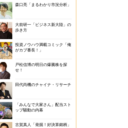
森口亮「まるわかり市況分析」
大前研一「ビジネス新大陸」の
歩き方
投資ノウハウ満載コミック「俺
がカブ番長！」
戸松信博の明日の爆騰株を探
せ！
田代尚機のチャイナ・リサーチ
「みんなで大家さん」配当スト
ップ騒動の内幕
古賀真人「発掘！好決算銘柄」