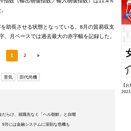
指数（輸出物価指数／輸入物価指数）は11.4％
た。
を助長させる状態となっている。8月の貿易収支
赤字、月ベースでは過去最大の赤字幅を記録した。
1
2
景気
田代尚機
【お
202
金だらけ、就職先なく「ヘル朝鮮」と自嘲
 9月には金融システムに深刻な危機も