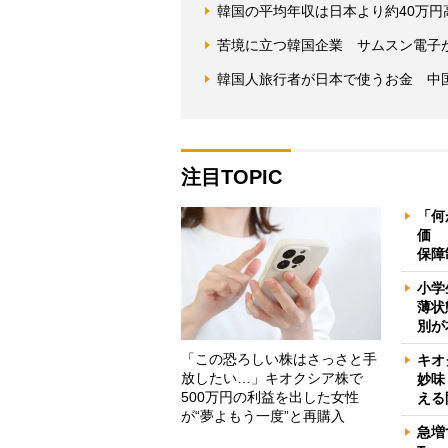
韓国の平均年収は日本より約40万
苦境に立つ韓国企業 サムスン電子
韓国人旅行者が日本で使うお金 中国
注目TOPIC
「何
価 
保障
小学
薄状
別が
「この恐ろしい株はさっさと手
キオ
放したい…」キオクシア株で
妙味
500万円の利益を出した女性
える
が“夢よもう一度”と再購入
急増