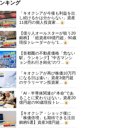
ンキング
「キオクシアが今後も利益を出
し続けるかは分からない」資産
11億円の個人投資家…
【億り人オールスターが狙う20
銘柄】「総資産69億円超」90歳
現役トレーダーから“1…
【首都圏の不動産価格「危ない
駅」ランキング】“中古マンシ
ョン売れ行き鈍化”のワ…
「キオクシアが再び株価10万円
になる日は遠い」資産3億円超
のサラリーマン投資家…
「AI・半導体関連が“本命”であ
ることに変わりはない」資産20
億円超の90歳現役トレ…
【キオクシア・ショック後に
「株価倍増」も期待できる注目
銘柄5選】資産3億円超…