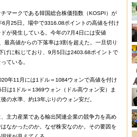
マークである韓国総合株価指数（KOSPI）が
6月25日。場中で3316.08ポイントの高値を付け
ドが発生している。今年の7月4日には安値
おり、最高値からの下落率は3割を超えた。一旦切り
げに転じており、9月5日は2403.68ポイントで
なっている。
0年11月には1ドル＝1084ウォンで高値を付け
日は1ドル＝1369ウォン（ドル高ウォン安）ま
後の水準、約13年ぶりのウォン安だ。
、主力産業である輸出関連企業の競争力を高め
ではなかったのか。なぜ株安なのか。その要因を
い現状が見えてくる。