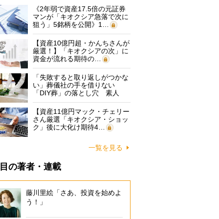
《2年弱で資産17.5倍の元証券
マンが「キオクシア急落で次に
狙う」5銘柄を公開》1…
【資産10億円超・かんちさんが
厳選！】「キオクシアの次」に
資金が流れる期待の…
「失敗すると取り返しがつかな
い」葬儀社の手を借りない
「DIY葬」の落とし穴 素人
に…
【資産11億円マック・チェリー
さん厳選「キオクシア・ショッ
ク」後に大化け期待4…
一覧を見る
目の著者・連載
藤川里絵「さあ、投資を始めよ
う！」