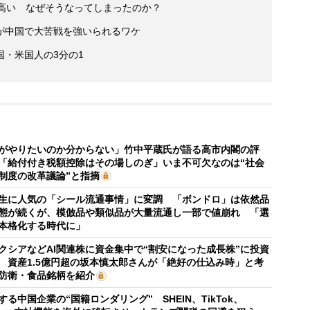
円高い なぜそうなってしまったのか？
が中国で大苦戦を強いられるワケ
・米国人の3分の1
がやりたいのか分からない」竹中平蔵氏が語る高市内閣の評
「給付付き税額控除はその場しのぎ」いま不可欠なのは“社会
制度の改革議論”と指摘
生に人気の「シール流通事情」に変調 「ボンドロ」は依然品
態が続くが、模倣品や類似品が大量流通し一部で値崩れ 「選
本格化する時代に」
クシアなどAI関連株に資金集中で“割安になった成長株”に投資
 資産1.5億円超の坂本慎太郎さんが「絶好の仕込み時」と考
防衛・食品銘柄を紹介
する中国企業の“国籍ロンダリング” SHEIN、TikTok、