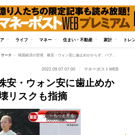
ア
ライフ
マネー
住まい・不動産
家計
トレ
リサーチ
韓国経済の苦境 株安・ウォン安に歯止めかからず、バブル崩壊リスクも指摘
2022.09.07 07:00
マネーポストWEB
株安・ウォン安に歯止めか
壊リスクも指摘
もっと見る
arrow_forward_ios