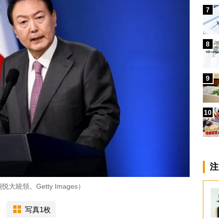
7
8
9
10
注
領。Getty Images）
写真1枚