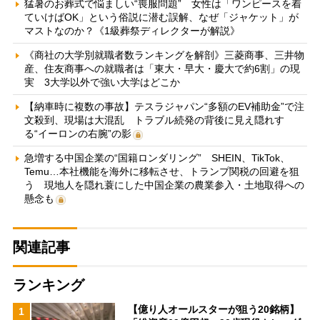
猛暑のお葬式で悩ましい“喪服問題” 女性は「ワンピースを着
ていけばOK」という俗説に潜む誤解、なぜ「ジャケット」が
マストなのか？《1級葬祭ディレクターが解説》
《商社の大学別就職者数ランキングを解剖》三菱商事、三井物
産、住友商事への就職者は「東大・早大・慶大で約6割」の現
実 3大学以外で強い大学はどこか
【納車時に複数の事故】テスラジャパン“多額のEV補助金”で注
文殺到、現場は大混乱 トラブル続発の背後に見え隠れす
る“イーロンの右腕”の影
急増する中国企業の“国籍ロンダリング” SHEIN、TikTok、
Temu…本社機能を海外に移転させ、トランプ関税の回避を狙
う 現地人を隠れ蓑にした中国企業の農業参入・土地取得への
懸念も
関連記事
ランキング
【億り人オールスターが狙う20銘柄】
1