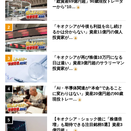
「総資産69億円超」90歳現役トレーダ
ーから“10…
「キオクシアが今後も利益を出し続け
2
るかは分からない」資産11億円の個人
投資家が…
「キオクシアが再び株価10万円になる
3
日は遠い」資産3億円超のサラリーマン
投資家が…
「AI・半導体関連が“本命”であること
4
に変わりはない」資産20億円超の90歳
現役トレー…
【キオクシア・ショック後に「株価倍
5
増」も期待できる注目銘柄5選】資産3
億円超・…