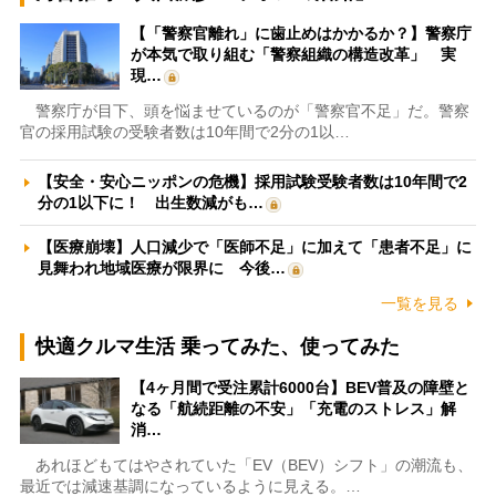
【「警察官離れ」に歯止めはかかるか？】警察庁
が本気で取り組む「警察組織の構造改革」 実
現…
警察庁が目下、頭を悩ませているのが「警察官不足」だ。警察
官の採用試験の受験者数は10年間で2分の1以…
【安全・安心ニッポンの危機】採用試験受験者数は10年間で2
分の1以下に！ 出生数減がも…
【医療崩壊】人口減少で「医師不足」に加えて「患者不足」に
見舞われ地域医療が限界に 今後…
一覧を見る
快適クルマ生活 乗ってみた、使ってみた
【4ヶ月間で受注累計6000台】BEV普及の障壁と
なる「航続距離の不安」「充電のストレス」解
消…
あれほどもてはやされていた「EV（BEV）シフト」の潮流も、
最近では減速基調になっているように見える。…