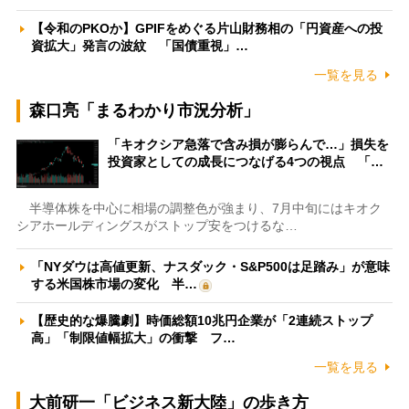
【令和のPKOか】GPIFをめぐる片山財務相の「円資産への投
資拡大」発言の波紋 「国債重視」…
一覧を見る
森口亮「まるわかり市況分析」
「キオクシア急落で含み損が膨らんで…」損失を
投資家としての成長につなげる4つの視点 「…
半導体株を中心に相場の調整色が強まり、7月中旬にはキオク
シアホールディングスがストップ安をつけるな…
「NYダウは高値更新、ナスダック・S&P500は足踏み」が意味
する米国株市場の変化 半…
【歴史的な爆騰劇】時価総額10兆円企業が「2連続ストップ
高」「制限値幅拡大」の衝撃 フ…
一覧を見る
大前研一「ビジネス新大陸」の歩き方