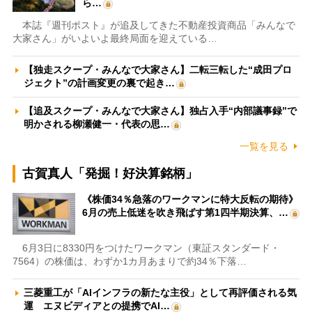
ら…
本誌『週刊ポスト』が追及してきた不動産投資商品「みんなで
大家さん」がいよいよ最終局面を迎えている…
【独走スクープ・みんなで大家さん】二転三転した“成田プロ
ジェクト”の計画変更の裏で起き…
【追及スクープ・みんなで大家さん】独占入手“内部議事録”で
明かされる柳瀬健一・代表の思…
一覧を見る
古賀真人「発掘！好決算銘柄」
《株価34％急落のワークマンに特大反転の期待》
6月の売上低迷を吹き飛ばす第1四半期決算、…
6月3日に8330円をつけたワークマン（東証スタンダード・
7564）の株価は、わずか1カ月あまりで約34％下落…
三菱重工が「AIインフラの新たな主役」として再評価される気
運 エヌビディアとの提携でAI…