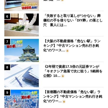
「失敗すると取り返しがつかない」葬
6
儀社の手を借りない「DIY葬」の落とし
穴 素人には…
【大阪の不動産価格「危ない駅」ラン
7
キング】“中古マンション売れ行き鈍
化”のワース…
《2年弱で資産17.5倍の元証券マンが
8
「キオクシア急落で次に狙う」5銘柄を
公開》10…
【首都圏の不動産価格「危ない駅」ラ
9
ンキング】“中古マンション売れ行き鈍
化”のワー…