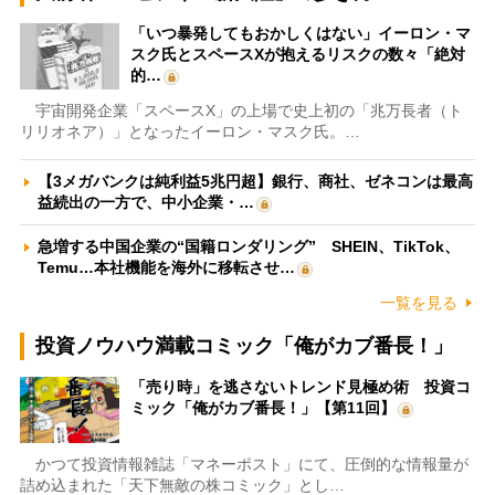
「いつ暴発してもおかしくはない」イーロン・マ
スク氏とスペースXが抱えるリスクの数々「絶対
的…
宇宙開発企業「スペースX」の上場で史上初の「兆万長者（ト
リリオネア）」となったイーロン・マスク氏。…
【3メガバンクは純利益5兆円超】銀行、商社、ゼネコンは最高
益続出の一方で、中小企業・…
急増する中国企業の“国籍ロンダリング” SHEIN、TikTok、
Temu…本社機能を海外に移転させ…
一覧を見る
投資ノウハウ満載コミック「俺がカブ番長！」
「売り時」を逃さないトレンド見極め術 投資コ
ミック「俺がカブ番長！」【第11回】
かつて投資情報雑誌「マネーポスト」にて、圧倒的な情報量が
詰め込まれた「天下無敵の株コミック」とし…