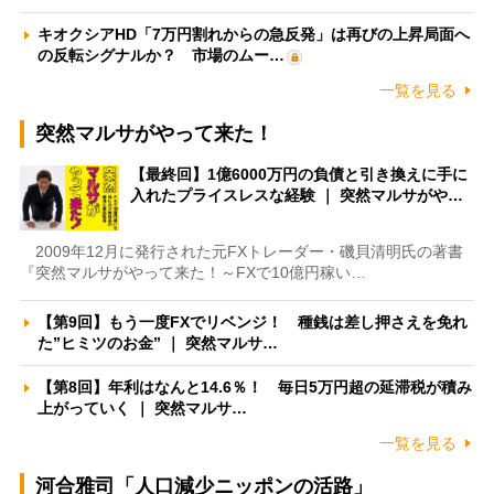
キオクシアHD「7万円割れからの急反発」は再びの上昇局面へ
の反転シグナルか？ 市場のムー…
一覧を見る
突然マルサがやって来た！
【最終回】1億6000万円の負債と引き換えに手に
入れたプライスレスな経験 ｜ 突然マルサがや…
2009年12月に発行された元FXトレーダー・磯貝清明氏の著書
『突然マルサがやって来た！～FXで10億円稼い…
【第9回】もう一度FXでリベンジ！ 種銭は差し押さえを免れ
た”ヒミツのお金” ｜ 突然マルサ…
【第8回】年利はなんと14.6％！ 毎日5万円超の延滞税が積み
上がっていく ｜ 突然マルサ…
一覧を見る
河合雅司「人口減少ニッポンの活路」