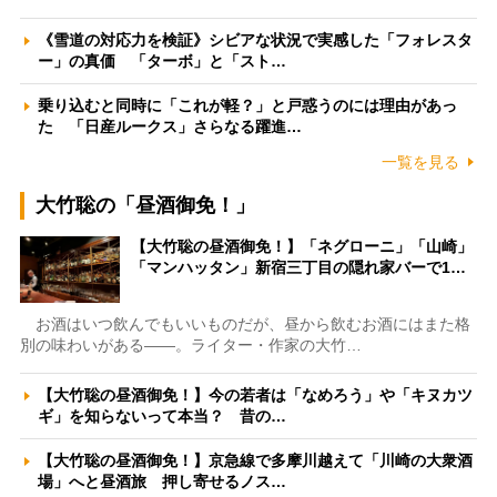
《雪道の対応力を検証》シビアな状況で実感した「フォレスタ
ー」の真価 「ターボ」と「スト…
乗り込むと同時に「これが軽？」と戸惑うのには理由があっ
た 「日産ルークス」さらなる躍進…
一覧を見る
大竹聡の「昼酒御免！」
【大竹聡の昼酒御免！】「ネグローニ」「山崎」
「マンハッタン」新宿三丁目の隠れ家バーで1…
お酒はいつ飲んでもいいものだが、昼から飲むお酒にはまた格
別の味わいがある――。ライター・作家の大竹…
【大竹聡の昼酒御免！】今の若者は「なめろう」や「キヌカツ
ギ」を知らないって本当？ 昔の…
【大竹聡の昼酒御免！】京急線で多摩川越えて「川崎の大衆酒
場」へと昼酒旅 押し寄せるノス…