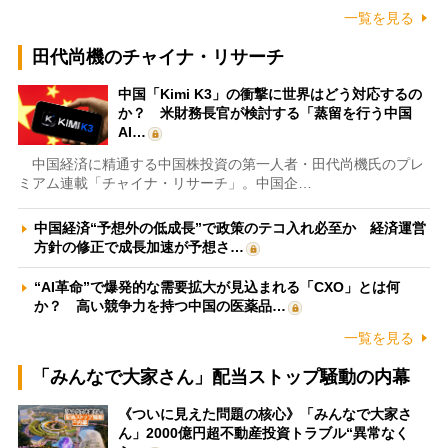
一覧を見る
田代尚機のチャイナ・リサーチ
中国「Kimi K3」の衝撃に世界はどう対応するの
か？ 米財務長官が検討する「蒸留を行う中国
AI…
中国経済に精通する中国株投資の第一人者・田代尚機氏のプレ
ミアム連載「チャイナ・リサーチ」。中国企…
中国経済“予想外の低成長”で政策のテコ入れ必至か 経済運営
方針の修正で成長加速が予想さ…
“AI革命”で爆発的な需要拡大が見込まれる「CXO」とは何
か？ 高い競争力を持つ中国の医薬品…
一覧を見る
「みんなで大家さん」配当ストップ騒動の内幕
《ついに見えた問題の核心》「みんなで大家さ
ん」2000億円超不動産投資トラブル“異常なく