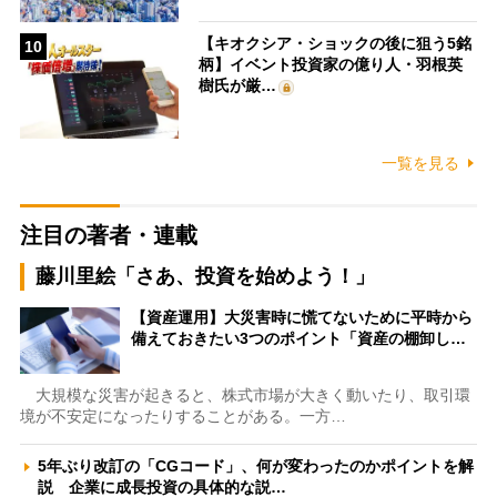
【キオクシア・ショックの後に狙う5銘
10
柄】イベント投資家の億り人・羽根英
樹氏が厳…
一覧を見る
注目の著者・連載
藤川里絵「さあ、投資を始めよう！」
【資産運用】大災害時に慌てないために平時から
備えておきたい3つのポイント「資産の棚卸し…
大規模な災害が起きると、株式市場が大きく動いたり、取引環
境が不安定になったりすることがある。一方…
5年ぶり改訂の「CGコード」、何が変わったのかポイントを解
説 企業に成長投資の具体的な説…