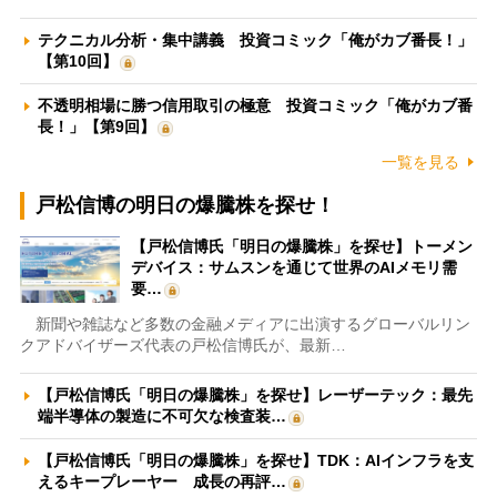
テクニカル分析・集中講義 投資コミック「俺がカブ番長！」
【第10回】
不透明相場に勝つ信用取引の極意 投資コミック「俺がカブ番
長！」【第9回】
一覧を見る
戸松信博の明日の爆騰株を探せ！
【戸松信博氏「明日の爆騰株」を探せ】トーメン
デバイス：サムスンを通じて世界のAIメモリ需
要…
新聞や雑誌など多数の金融メディアに出演するグローバルリン
クアドバイザーズ代表の戸松信博氏が、最新…
【戸松信博氏「明日の爆騰株」を探せ】レーザーテック：最先
端半導体の製造に不可欠な検査装…
【戸松信博氏「明日の爆騰株」を探せ】TDK：AIインフラを支
えるキープレーヤー 成長の再評…