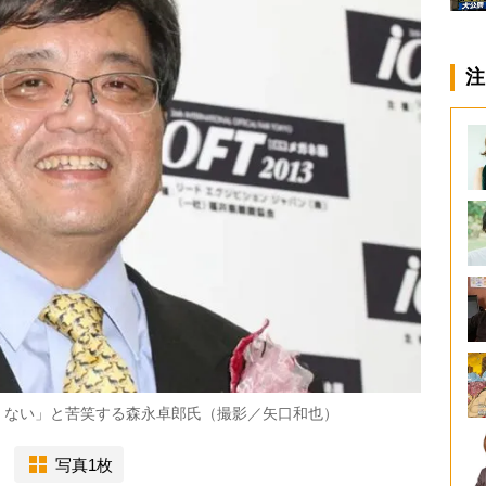
注
くない」と苦笑する森永卓郎氏（撮影／矢口和也）
写真1枚