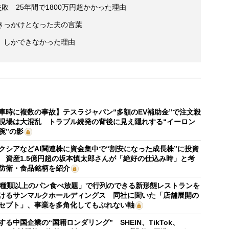
敗 25年間で1800万円超かかった理由
きっかけとなった夫の言葉
」しかできなかった理由
車時に複数の事故】テスラジャパン“多額のEV補助金”で注文殺
現場は大混乱 トラブル続発の背後に見え隠れする“イーロン
腕”の影
クシアなどAI関連株に資金集中で“割安になった成長株”に投資
 資産1.5億円超の坂本慎太郎さんが「絶好の仕込み時」と考
防衛・食品銘柄を紹介
0種類以上のパン食べ放題」で行列のできる新形態レストランを
けるサンマルクホールディングス 同社に聞いた「店舗展開の
セプト」、事業を多角化してもぶれない軸
する中国企業の“国籍ロンダリング” SHEIN、TikTok、