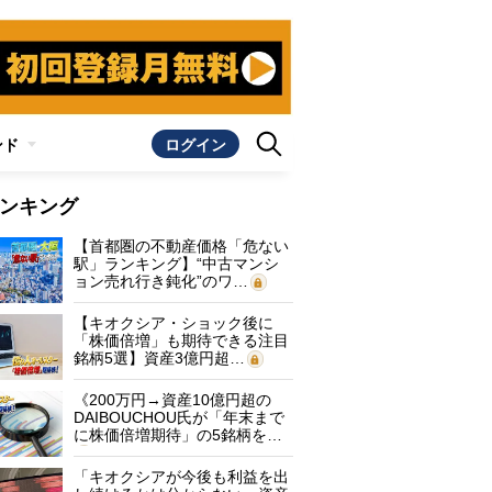
ンド
ログイン
ンキング
【首都圏の不動産価格「危ない
駅」ランキング】“中古マンシ
ョン売れ行き鈍化”のワ…
【キオクシア・ショック後に
「株価倍増」も期待できる注目
銘柄5選】資産3億円超…
《200万円→資産10億円超の
DAIBOUCHOU氏が「年末まで
に株価倍増期待」の5銘柄を…
「キオクシアが今後も利益を出