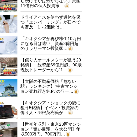
し続けるかは分からない」資産
11億円の個人投資家…
ドライアイスを使わず遺体を保
つ「エンバーミング」が日本で
も普及 1～2週間は…
「キオクシアが再び株価10万円
になる日は遠い」資産3億円超
のサラリーマン投資家…
【億り人オールスターが狙う20
銘柄】「総資産69億円超」90歳
現役トレーダーから“1…
【大阪の不動産価格「危ない
駅」ランキング】“中古マンシ
ョン売れ行き鈍化”のワー…
【キオクシア・ショックの後に
狙う5銘柄】イベント投資家の
億り人・羽根英樹氏が…
【世帯年収別・東京23区マンシ
ョン「狙い目駅」を大公開】年
収500万円、700万円…