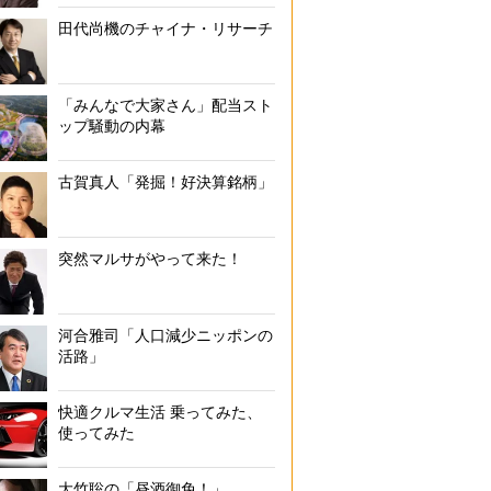
田代尚機のチャイナ・リサーチ
「みんなで大家さん」配当スト
ップ騒動の内幕
古賀真人「発掘！好決算銘柄」
突然マルサがやって来た！
河合雅司「人口減少ニッポンの
活路」
快適クルマ生活 乗ってみた、
使ってみた
大竹聡の「昼酒御免！」