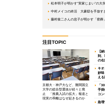
松本明子が明かす“実家じまい”の大失
中村メイコの終活 大豪邸を手放す
藤村俊二さんの息子が明かす「密葬
注目TOPIC
【納
到、
の右
キオ
妙味
える
京都大・神戸大など、難関国立
「3
大学の総合型選抜が続々と廃
手掛
止 「推薦入試の拡大」報道と
コン
現実の乖離はなぜ起きるのか
急増