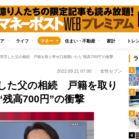
ア
ライフ
マネー
住まい・不動産
家計
トレ
苦労した父の相続 戸籍を取り寄せ口座開いたら“残高700円”の衝撃
ラ
1
2022.09.21 07:00
女性セブン
した父の相続 戸籍を取り
2
残高700円”の衝撃
3
4