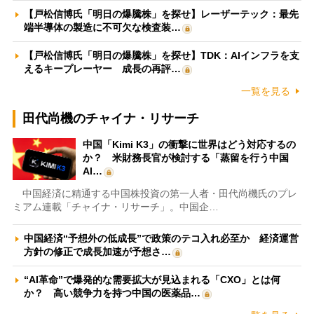
【戸松信博氏「明日の爆騰株」を探せ】レーザーテック：最先
端半導体の製造に不可欠な検査装…
【戸松信博氏「明日の爆騰株」を探せ】TDK：AIインフラを支
えるキープレーヤー 成長の再評…
一覧を見る
田代尚機のチャイナ・リサーチ
中国「Kimi K3」の衝撃に世界はどう対応するの
か？ 米財務長官が検討する「蒸留を行う中国
AI…
中国経済に精通する中国株投資の第一人者・田代尚機氏のプレ
ミアム連載「チャイナ・リサーチ」。中国企…
中国経済“予想外の低成長”で政策のテコ入れ必至か 経済運営
方針の修正で成長加速が予想さ…
“AI革命”で爆発的な需要拡大が見込まれる「CXO」とは何
か？ 高い競争力を持つ中国の医薬品…