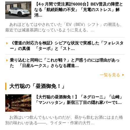
【4ヶ月間で受注累計6000台】BEV普及の障壁と
なる「航続距離の不安」「充電のストレス」解
消…
あれほどもてはやされていた「EV（BEV）シフト」の潮流も、
最近では減速基調になっているように見える。…
《雪道の対応力を検証》シビアな状況で実感した「フォレスタ
ー」の真価 「ターボ」と「スト…
乗り込むと同時に「これが軽？」と戸惑うのには理由があっ
た 「日産ルークス」さらなる躍進…
一覧を見る
大竹聡の「昼酒御免！」
【大竹聡の昼酒御免！】「ネグローニ」「山崎」
「マンハッタン」新宿三丁目の隠れ家バーで1…
お酒はいつ飲んでもいいものだが、昼から飲むお酒にはまた格
別の味わいがある――。ライター・作家の大竹…