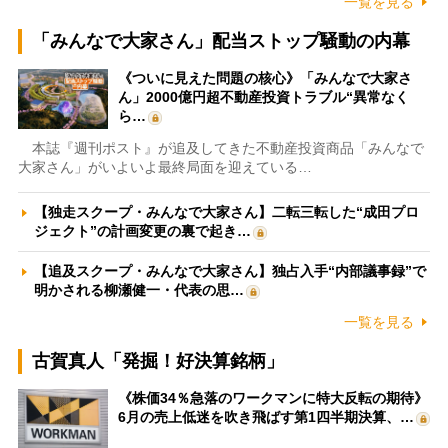
一覧を見る
「みんなで大家さん」配当ストップ騒動の内幕
《ついに見えた問題の核心》「みんなで大家さ
ん」2000億円超不動産投資トラブル“異常なく
ら…
本誌『週刊ポスト』が追及してきた不動産投資商品「みんなで
大家さん」がいよいよ最終局面を迎えている…
【独走スクープ・みんなで大家さん】二転三転した“成田プロ
ジェクト”の計画変更の裏で起き…
【追及スクープ・みんなで大家さん】独占入手“内部議事録”で
明かされる柳瀬健一・代表の思…
一覧を見る
古賀真人「発掘！好決算銘柄」
《株価34％急落のワークマンに特大反転の期待》
6月の売上低迷を吹き飛ばす第1四半期決算、…