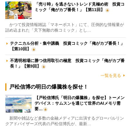
「売り時」を逃さないトレンド見極め術 投資コ
ミック「俺がカブ番長！」【第11回】
かつて投資情報雑誌「マネーポスト」にて、圧倒的な情報量が
詰め込まれた「天下無敵の株コミック」とし…
テクニカル分析・集中講義 投資コミック「俺がカブ番長！」
【第10回】
不透明相場に勝つ信用取引の極意 投資コミック「俺がカブ番
長！」【第9回】
一覧を見る
戸松信博の明日の爆騰株を探せ！
【戸松信博氏「明日の爆騰株」を探せ】トーメン
デバイス：サムスンを通じて世界のAIメモリ需
要…
新聞や雑誌など多数の金融メディアに出演するグローバルリン
クアドバイザーズ代表の戸松信博氏が、最新…