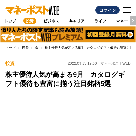
ログイン
トップ
投資
ビジネス
キャリア
ライフ
マネー
トップ
投資
株
株主優待人気が高まる9月 カタログギフト優待も豊富に揃う
投資
2022.09.13 19:00
マネーポストWEB
株主優待人気が高まる9月 カタログギ
フト優待も豊富に揃う注目銘柄5選
Loaded
:
100.00%
/
Unmute