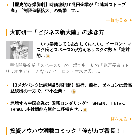
【歴史的な爆騰劇】時価総額10兆円企業が「2連続ストップ
高」「制限値幅拡大」の衝撃 フ…
一覧を見る
大前研一「ビジネス新大陸」の歩き方
「いつ暴発してもおかしくはない」イーロン・マ
スク氏とスペースXが抱えるリスクの数々「絶対
的…
宇宙開発企業「スペースX」の上場で史上初の「兆万長者（ト
リリオネア）」となったイーロン・マスク氏。…
【3メガバンクは純利益5兆円超】銀行、商社、ゼネコンは最高
益続出の一方で、中小企業・…
急増する中国企業の“国籍ロンダリング” SHEIN、TikTok、
Temu…本社機能を海外に移転させ…
一覧を見る
投資ノウハウ満載コミック「俺がカブ番長！」