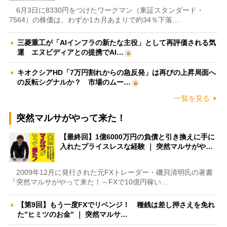
6月3日に8330円をつけたワークマン（東証スタンダード・
7564）の株価は、わずか1カ月あまりで約34％下落…
三菱重工が「AIインフラの新たな主役」として再評価される気
運 エヌビディアとの提携でAI…
キオクシアHD「7万円割れからの急反発」は再びの上昇局面へ
の反転シグナルか？ 市場のムー…
一覧を見る
突然マルサがやって来た！
【最終回】1億6000万円の負債と引き換えに手に
入れたプライスレスな経験 ｜ 突然マルサがや…
2009年12月に発行された元FXトレーダー・磯貝清明氏の著書
『突然マルサがやって来た！～FXで10億円稼い…
【第9回】もう一度FXでリベンジ！ 種銭は差し押さえを免れ
た”ヒミツのお金” ｜ 突然マルサ…