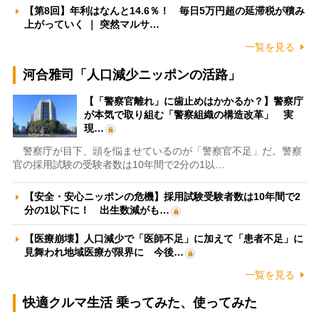
【第8回】年利はなんと14.6％！ 毎日5万円超の延滞税が積み
上がっていく ｜ 突然マルサ…
一覧を見る
河合雅司「人口減少ニッポンの活路」
【「警察官離れ」に歯止めはかかるか？】警察庁
が本気で取り組む「警察組織の構造改革」 実
現…
警察庁が目下、頭を悩ませているのが「警察官不足」だ。警察
官の採用試験の受験者数は10年間で2分の1以…
【安全・安心ニッポンの危機】採用試験受験者数は10年間で2
分の1以下に！ 出生数減がも…
【医療崩壊】人口減少で「医師不足」に加えて「患者不足」に
見舞われ地域医療が限界に 今後…
一覧を見る
快適クルマ生活 乗ってみた、使ってみた