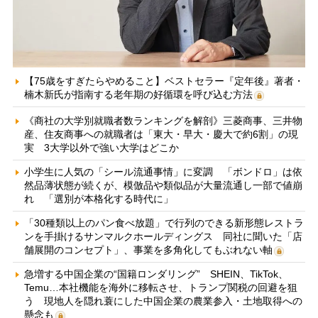
【75歳をすぎたらやめること】ベストセラー『定年後』著者・
楠木新氏が指南する老年期の好循環を呼び込む方法
《商社の大学別就職者数ランキングを解剖》三菱商事、三井物
産、住友商事への就職者は「東大・早大・慶大で約6割」の現
実 3大学以外で強い大学はどこか
小学生に人気の「シール流通事情」に変調 「ボンドロ」は依
然品薄状態が続くが、模倣品や類似品が大量流通し一部で値崩
れ 「選別が本格化する時代に」
「30種類以上のパン食べ放題」で行列のできる新形態レストラ
ンを手掛けるサンマルクホールディングス 同社に聞いた「店
舗展開のコンセプト」、事業を多角化してもぶれない軸
急増する中国企業の“国籍ロンダリング” SHEIN、TikTok、
Temu…本社機能を海外に移転させ、トランプ関税の回避を狙
う 現地人を隠れ蓑にした中国企業の農業参入・土地取得への
懸念も