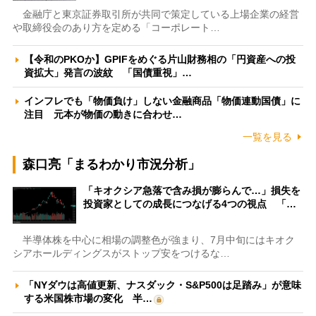
金融庁と東京証券取引所が共同で策定している上場企業の経営
や取締役会のあり方を定める「コーポレート…
【令和のPKOか】GPIFをめぐる片山財務相の「円資産への投
資拡大」発言の波紋 「国債重視」…
インフレでも「物価負け」しない金融商品「物価連動国債」に
注目 元本が物価の動きに合わせ…
一覧を見る
森口亮「まるわかり市況分析」
「キオクシア急落で含み損が膨らんで…」損失を
投資家としての成長につなげる4つの視点 「…
半導体株を中心に相場の調整色が強まり、7月中旬にはキオク
シアホールディングスがストップ安をつけるな…
「NYダウは高値更新、ナスダック・S&P500は足踏み」が意味
する米国株市場の変化 半…