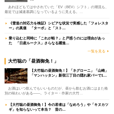
あれほどもてはやされていた「EV（BEV）シフト」の潮流も、
最近では減速基調になっているように見える。…
《雪道の対応力を検証》シビアな状況で実感した「フォレスタ
ー」の真価 「ターボ」と「スト…
乗り込むと同時に「これが軽？」と戸惑うのには理由があっ
た 「日産ルークス」さらなる躍進…
一覧を見る
大竹聡の「昼酒御免！」
【大竹聡の昼酒御免！】「ネグローニ」「山崎」
「マンハッタン」新宿三丁目の隠れ家バーで1…
お酒はいつ飲んでもいいものだが、昼から飲むお酒にはまた格
別の味わいがある――。ライター・作家の大竹…
【大竹聡の昼酒御免！】今の若者は「なめろう」や「キヌカツ
ギ」を知らないって本当？ 昔の…