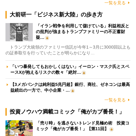
一覧を見る
大前研一「ビジネス新大陸」の歩き方
「イラン戦争を利用して儲けている」利益相反と
の批判が強まるトランプファミリーの不正蓄財
疑…
トランプ大統領のファミリー信託が今年1～3月に3000回以上も
の証券取引を行っていたことが明らかになり…
「いつ暴発してもおかしくはない」イーロン・マスク氏とスペ
ースXが抱えるリスクの数々「絶対…
【3メガバンクは純利益5兆円超】銀行、商社、ゼネコンは最高
益続出の一方で、中小企業・…
一覧を見る
投資ノウハウ満載コミック「俺がカブ番長！」
「売り時」を逃さないトレンド見極め術 投資コ
ミック「俺がカブ番長！」【第11回】