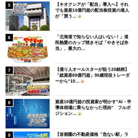
【キオクシアが「配当」導入へ】それ
5
でも資産10億円超の配当株投資の達人
が「買う…
「北海道で知らない人はいない！」道
6
民熱愛のカップ焼きそば「やきそば弁
当」、最大の…
【億り人オールスターが狙う20銘柄】
7
「総資産69億円超」90歳現役トレーダ
ーから“10…
資産10億円超の投資家が明かす“AI・半
8
導体相場に乗らなかった理由” フルポ
ジション…
【首都圏の不動産価格「危ない駅」ラ
9