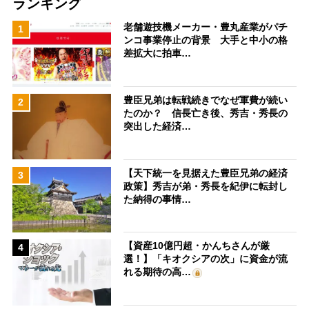
ランキング
老舗遊技機メーカー・豊丸産業がパチ
1
ンコ事業停止の背景 大手と中小の格
差拡大に拍車…
豊臣兄弟は転戦続きでなぜ軍費が続い
2
たのか？ 信長亡き後、秀吉・秀長の
突出した経済…
【天下統一を見据えた豊臣兄弟の経済
3
政策】秀吉が弟・秀長を紀伊に転封し
た納得の事情…
【資産10億円超・かんちさんが厳
4
選！】「キオクシアの次」に資金が流
れる期待の高…