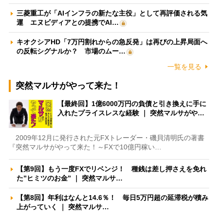
三菱重工が「AIインフラの新たな主役」として再評価される気
運 エヌビディアとの提携でAI…
キオクシアHD「7万円割れからの急反発」は再びの上昇局面へ
の反転シグナルか？ 市場のムー…
一覧を見る
突然マルサがやって来た！
【最終回】1億6000万円の負債と引き換えに手に
入れたプライスレスな経験 ｜ 突然マルサがや…
2009年12月に発行された元FXトレーダー・磯貝清明氏の著書
『突然マルサがやって来た！～FXで10億円稼い…
【第9回】もう一度FXでリベンジ！ 種銭は差し押さえを免れ
た”ヒミツのお金” ｜ 突然マルサ…
【第8回】年利はなんと14.6％！ 毎日5万円超の延滞税が積み
上がっていく ｜ 突然マルサ…