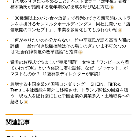
【75歳をすぎたらやめること】ベストセラー『定年後』著者・
楠木新氏が指南する老年期の好循環を呼び込む方法
「30種類以上のパン食べ放題」で行列のできる新形態レストラ
ンを手掛けるサンマルクホールディングス 同社に聞いた「店
舗展開のコンセプト」、事業を多角化してもぶれない軸
「何がやりたいのか分からない」竹中平蔵氏が語る高市内閣の
評価 「給付付き税額控除はその場しのぎ」いま不可欠なの
は“社会保障制度の改革議論”と指摘
猛暑のお葬式で悩ましい“喪服問題” 女性は「ワンピースを着
ていけばOK」という俗説に潜む誤解、なぜ「ジャケット」が
マストなのか？《1級葬祭ディレクターが解説》
急増する中国企業の“国籍ロンダリング” SHEIN、TikTok、
Temu…本社機能を海外に移転させ、トランプ関税の回避を狙
う 現地人を隠れ蓑にした中国企業の農業参入・土地取得への
懸念も
関連記事