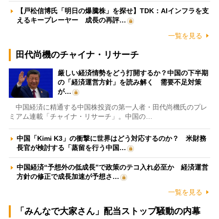
【戸松信博氏「明日の爆騰株」を探せ】TDK：AIインフラを支
えるキープレーヤー 成長の再評…
一覧を見る
田代尚機のチャイナ・リサーチ
厳しい経済情勢をどう打開するか？中国の下半期
の「経済運営方針」を読み解く 需要不足対策
が…
中国経済に精通する中国株投資の第一人者・田代尚機氏のプレ
ミアム連載「チャイナ・リサーチ」。中国の…
中国「Kimi K3」の衝撃に世界はどう対応するのか？ 米財務
長官が検討する「蒸留を行う中国…
中国経済“予想外の低成長”で政策のテコ入れ必至か 経済運営
方針の修正で成長加速が予想さ…
一覧を見る
「みんなで大家さん」配当ストップ騒動の内幕