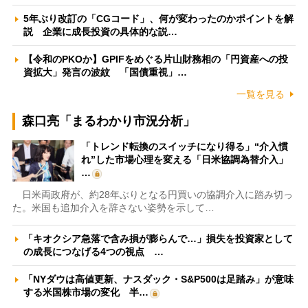
5年ぶり改訂の「CGコード」、何が変わったのかポイントを解
説 企業に成長投資の具体的な説…
【令和のPKOか】GPIFをめぐる片山財務相の「円資産への投
資拡大」発言の波紋 「国債重視」…
一覧を見る
森口亮「まるわかり市況分析」
「トレンド転換のスイッチになり得る」“介入慣
れ”した市場心理を変える「日米協調為替介入」
…
日米両政府が、約28年ぶりとなる円買いの協調介入に踏み切っ
た。米国も追加介入を辞さない姿勢を示して…
「キオクシア急落で含み損が膨らんで…」損失を投資家として
の成長につなげる4つの視点 …
「NYダウは高値更新、ナスダック・S&P500は足踏み」が意味
する米国株市場の変化 半…