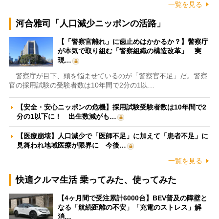
一覧を見る
河合雅司「人口減少ニッポンの活路」
【「警察官離れ」に歯止めはかかるか？】警察庁
が本気で取り組む「警察組織の構造改革」 実
現…
警察庁が目下、頭を悩ませているのが「警察官不足」だ。警察
官の採用試験の受験者数は10年間で2分の1以…
【安全・安心ニッポンの危機】採用試験受験者数は10年間で2
分の1以下に！ 出生数減がも…
【医療崩壊】人口減少で「医師不足」に加えて「患者不足」に
見舞われ地域医療が限界に 今後…
一覧を見る
快適クルマ生活 乗ってみた、使ってみた
【4ヶ月間で受注累計6000台】BEV普及の障壁と
なる「航続距離の不安」「充電のストレス」解
消…