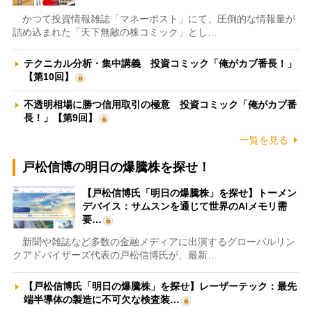
かつて投資情報雑誌「マネーポスト」にて、圧倒的な情報量が
詰め込まれた「天下無敵の株コミック」とし…
テクニカル分析・集中講義 投資コミック「俺がカブ番長！」
【第10回】
不透明相場に勝つ信用取引の極意 投資コミック「俺がカブ番
長！」【第9回】
一覧を見る
戸松信博の明日の爆騰株を探せ！
【戸松信博氏「明日の爆騰株」を探せ】トーメン
デバイス：サムスンを通じて世界のAIメモリ需
要…
新聞や雑誌など多数の金融メディアに出演するグローバルリン
クアドバイザーズ代表の戸松信博氏が、最新…
【戸松信博氏「明日の爆騰株」を探せ】レーザーテック：最先
端半導体の製造に不可欠な検査装…