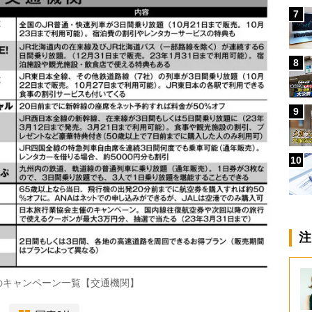
7
8
9
10
注
のキャンペーン一覧【交通機関】