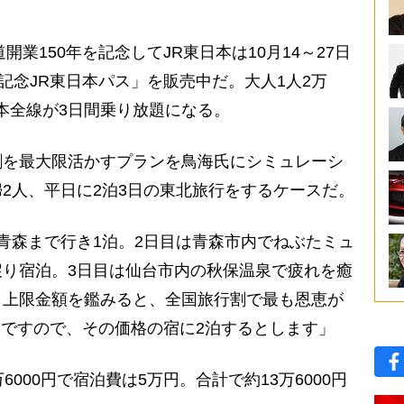
業150年を記念してJR東日本は10月14～27日
記念JR東日本パス」を販売中だ。大人1人2万
日本全線が3日間乗り放題になる。
を最大限活かすプランを鳥海氏にシミュレーシ
2人、平日に2泊3日の東北旅行をするケースだ。
青森まで行き1泊。2日目は青森市内でねぶたミュ
り宿泊。3日目は仙台市内の秋保温泉で疲れを癒
と上限金額を鑑みると、全国旅行割で最も恩恵が
0円ですので、その価格の宿に2泊するとします」
000円で宿泊費は5万円。合計で約13万6000円