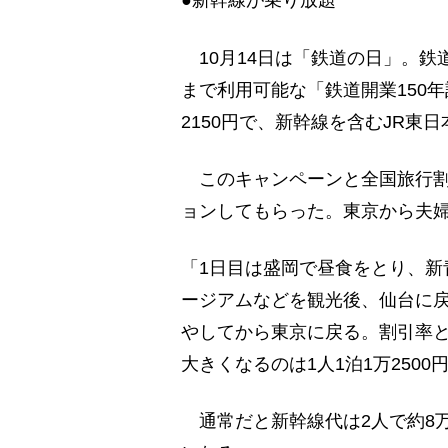
●新幹線が乗り放題
10月14日は「鉄道の日」。鉄道開
まで利用可能な「鉄道開業150年
2150円で、新幹線を含むJR東
このキャンペーンと全国旅行割
ョンしてもらった。東京から夫婦
「1日目は盛岡で昼食をとり、新
ージアムなどを観光後、仙台に戻
やしてから東京に戻る。割引率
大きくなるのは1人1泊1万250
通常だと新幹線代は2人で約8万6