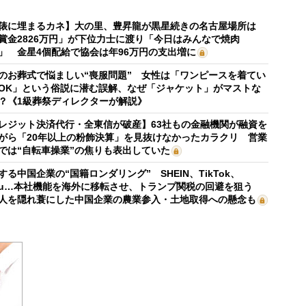
俵に埋まるカネ】大の里、豊昇龍が黒星続きの名古屋場所は
賞金2826万円」が下位力士に渡り「今日はみんなで焼肉
」 金星4個配給で協会は年96万円の支出増に
のお葬式で悩ましい“喪服問題” 女性は「ワンピースを着てい
OK」という俗説に潜む誤解、なぜ「ジャケット」がマストな
？《1級葬祭ディレクターが解説》
レジット決済代行・全東信が破産】63社もの金融機関が融資を
がら「20年以上の粉飾決算」を見抜けなかったカラクリ 営業
では“自転車操業”の焦りも表出していた
する中国企業の“国籍ロンダリング” SHEIN、TikTok、
mu…本社機能を海外に移転させ、トランプ関税の回避を狙う
人を隠れ蓑にした中国企業の農業参入・土地取得への懸念も