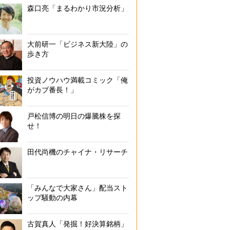
森口亮「まるわかり市況分析」
大前研一「ビジネス新大陸」の
歩き方
投資ノウハウ満載コミック「俺
がカブ番長！」
戸松信博の明日の爆騰株を探
せ！
田代尚機のチャイナ・リサーチ
「みんなで大家さん」配当スト
ップ騒動の内幕
古賀真人「発掘！好決算銘柄」