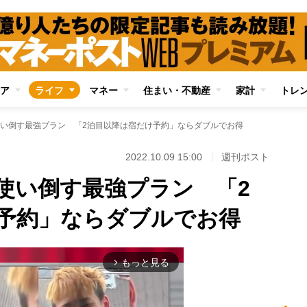
ア
ライフ
マネー
住まい・不動産
家計
トレ
い倒す最強プラン 「2泊目以降は宿だけ予約」ならダブルでお得
2022.10.09 15:00
週刊ポスト
使い倒す最強プラン 「2
予約」ならダブルでお得
もっと見る
arrow_forward_ios