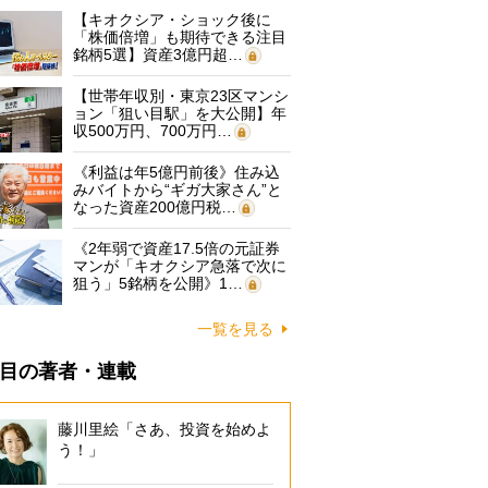
【キオクシア・ショック後に
「株価倍増」も期待できる注目
銘柄5選】資産3億円超…
【世帯年収別・東京23区マンシ
ョン「狙い目駅」を大公開】年
収500万円、700万円…
《利益は年5億円前後》住み込
みバイトから“ギガ大家さん”と
なった資産200億円税…
《2年弱で資産17.5倍の元証券
マンが「キオクシア急落で次に
狙う」5銘柄を公開》1…
一覧を見る
目の著者・連載
藤川里絵「さあ、投資を始めよ
う！」