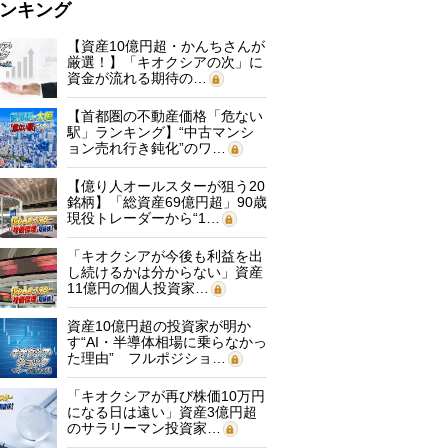
ンキング
【資産10億円超・かんちさんが
厳選！】「キオクシアの次」に
資金が流れる期待の…
【首都圏の不動産価格「危ない
駅」ランキング】“中古マンシ
ョン売れ行き鈍化”のワ…
【億り人オールスターが狙う20
銘柄】「総資産69億円超」90歳
現役トレーダーから“1…
「キオクシアが今後も利益を出
し続けるかは分からない」資産
11億円の個人投資家…
資産10億円超の投資家が明か
す“AI・半導体相場に乗らなかっ
た理由” フルポジショ…
「キオクシアが再び株価10万円
になる日は遠い」資産3億円超
のサラリーマン投資家…