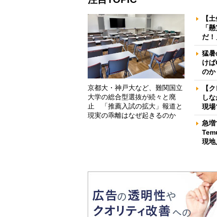
【土
「懸
だ！
猛暑
けば
のか
京都大・神戸大など、難関国立
【ク
大学の総合型選抜が続々と廃
しな
止 「推薦入試の拡大」報道と
現場
現実の乖離はなぜ起きるのか
急増
Te
現地