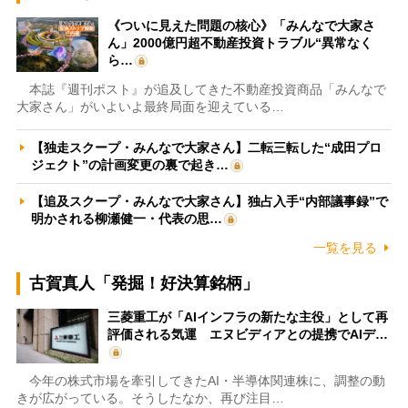
《ついに見えた問題の核心》「みんなで大家さ
ん」2000億円超不動産投資トラブル“異常なく
ら…
本誌『週刊ポスト』が追及してきた不動産投資商品「みんなで
大家さん」がいよいよ最終局面を迎えている…
【独走スクープ・みんなで大家さん】二転三転した“成田プロ
ジェクト”の計画変更の裏で起き…
【追及スクープ・みんなで大家さん】独占入手“内部議事録”で
明かされる柳瀬健一・代表の思…
一覧を見る
古賀真人「発掘！好決算銘柄」
三菱重工が「AIインフラの新たな主役」として再
評価される気運 エヌビディアとの提携でAIデ…
今年の株式市場を牽引してきたAI・半導体関連株に、調整の動
きが広がっている。そうしたなか、再び注目…