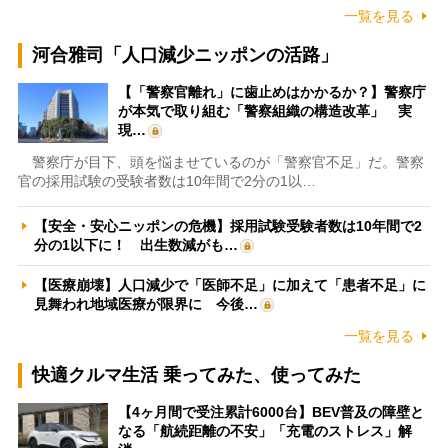
一覧を見る
河合雅司「人口減少ニッポンの活路」
【「警察官離れ」に歯止めはかかるか？】警察庁
が本気で取り組む「警察組織の構造改革」 実
現…
警察庁が目下、頭を悩ませているのが「警察官不足」だ。警察
官の採用試験の受験者数は10年間で2分の1以…
【安全・安心ニッポンの危機】採用試験受験者数は10年間で2
分の1以下に！ 出生数減がも…
【医療崩壊】人口減少で「医師不足」に加えて「患者不足」に
見舞われ地域医療が限界に 今後…
一覧を見る
快適クルマ生活 乗ってみた、使ってみた
【4ヶ月間で受注累計6000台】BEV普及の障壁と
なる「航続距離の不安」「充電のストレス」解