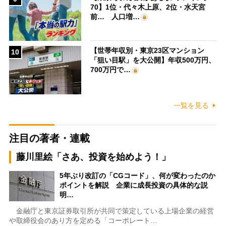
70】1位・代々木上原、2位・水天宮
前… 人口増…
【世帯年収別・東京23区マンション
10
「狙い目駅」を大公開】年収500万円、
700万円で…
一覧を見る
注目の著者・連載
藤川里絵「さあ、投資を始めよう！」
5年ぶり改訂の「CGコード」、何が変わったのか
ポイントを解説 企業に成長投資の具体的な説
明…
金融庁と東京証券取引所が共同で策定している上場企業の経営
や取締役会のあり方を定める「コーポレート…