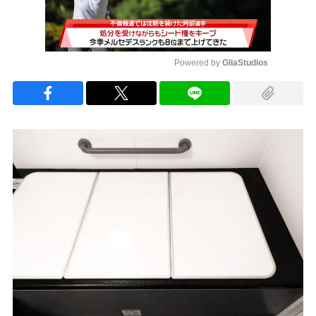
Powered by 
GliaStudios
Mute