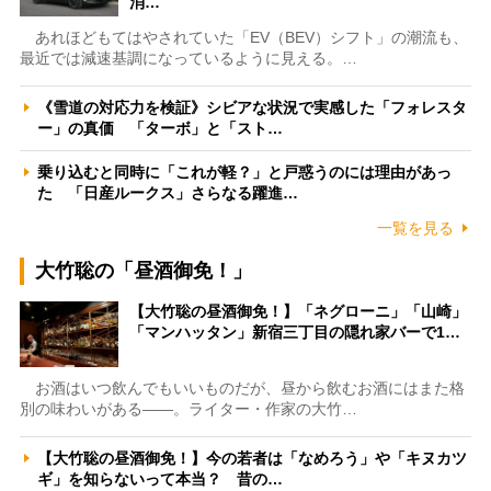
消…
あれほどもてはやされていた「EV（BEV）シフト」の潮流も、
最近では減速基調になっているように見える。…
《雪道の対応力を検証》シビアな状況で実感した「フォレスタ
ー」の真価 「ターボ」と「スト…
乗り込むと同時に「これが軽？」と戸惑うのには理由があっ
た 「日産ルークス」さらなる躍進…
一覧を見る
大竹聡の「昼酒御免！」
【大竹聡の昼酒御免！】「ネグローニ」「山崎」
「マンハッタン」新宿三丁目の隠れ家バーで1…
お酒はいつ飲んでもいいものだが、昼から飲むお酒にはまた格
別の味わいがある――。ライター・作家の大竹…
【大竹聡の昼酒御免！】今の若者は「なめろう」や「キヌカツ
ギ」を知らないって本当？ 昔の…