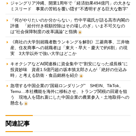
ジャングリア沖縄、開業1周年で「経済効果494億円」の大きな
ミスリード 事業の苦戦を覆い隠す“不透明すぎる巨大な数字”
「何がやりたいのか分からない」竹中平蔵氏が語る高市内閣の
評価 「給付付き税額控除はその場しのぎ」いま不可欠なの
は“社会保障制度の改革議論”と指摘
《商社の大学別就職者数ランキングを解剖》三菱商事、三井物
産、住友商事への就職者は「東大・早大・慶大で約6割」の現
実 3大学以外で強い大学はどこか
キオクシアなどAI関連株に資金集中で“割安になった成長株”に
投資妙味 資産1.5億円超の坂本慎太郎さんが「絶好の仕込み
時」と考える防衛・食品銘柄を紹介
急増する中国企業の“国籍ロンダリング” SHEIN、TikTok、
Temu…本社機能を海外に移転させ、トランプ関税の回避を狙
う 現地人を隠れ蓑にした中国企業の農業参入・土地取得への
懸念も
関連記事