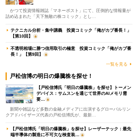
かつて投資情報雑誌「マネーポスト」にて、圧倒的な情報量が
詰め込まれた「天下無敵の株コミック」とし…
テクニカル分析・集中講義 投資コミック「俺がカブ番長！」
【第10回】
不透明相場に勝つ信用取引の極意 投資コミック「俺がカブ番
長！」【第9回】
一覧を見る
戸松信博の明日の爆騰株を探せ！
【戸松信博氏「明日の爆騰株」を探せ】トーメン
デバイス：サムスンを通じて世界のAIメモリ需
要…
新聞や雑誌など多数の金融メディアに出演するグローバルリン
クアドバイザーズ代表の戸松信博氏が、最新…
【戸松信博氏「明日の爆騰株」を探せ】レーザーテック：最先
端半導体の製造に不可欠な検査装…