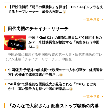
【戸松信博氏「明日の爆騰株」を探せ】TDK：AIインフラを支
えるキープレーヤー 成長の再評…
一覧を見る
田代尚機のチャイナ・リサーチ
中国「Kimi K3」の衝撃に世界はどう対応するの
か？ 米財務長官が検討する「蒸留を行う中国
AI…
中国経済に精通する中国株投資の第一人者・田代尚機氏のプレ
ミアム連載「チャイナ・リサーチ」。中国企…
中国経済“予想外の低成長”で政策のテコ入れ必至か 経済運営
方針の修正で成長加速が予想さ…
“AI革命”で爆発的な需要拡大が見込まれる「CXO」とは何
か？ 高い競争力を持つ中国の医薬品…
一覧を見る
「みんなで大家さん」配当ストップ騒動の内幕