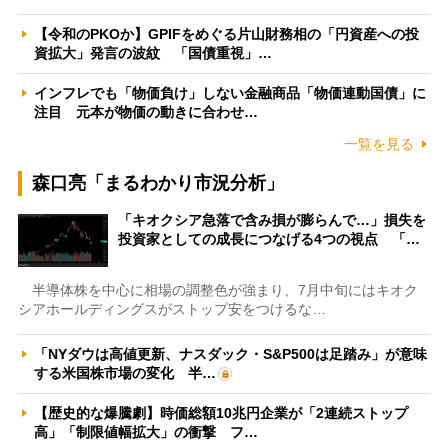
【令和のPKOか】GPIFをめぐる片山財務相の「円資産への投
資拡大」発言の波紋 「国債重視」…
インフレでも「物価負け」しない金融商品「物価連動国債」に
注目 元本が物価の動きに合わせ…
一覧を見る
森口亮「まるわかり市況分析」
「キオクシア急落で含み損が膨らんで…」損失を
投資家としての成長につなげる4つの視点 「…
半導体株を中心に相場の調整色が強まり、7月中旬にはキオク
シアホールディングスがストップ安をつけるな…
「NYダウは高値更新、ナスダック・S&P500は足踏み」が意味
する米国株市場の変化 半…
【歴史的な爆騰劇】時価総額10兆円企業が「2連続ストップ
高」「制限値幅拡大」の衝撃 フ…