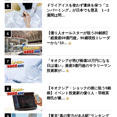
ドライアイスを使わず遺体を保つ「エ
5
ンバーミング」が日本でも普及 1～2
週間は問…
【億り人オールスターが狙う20銘柄】
6
「総資産69億円超」90歳現役トレーダ
ーから“10…
「キオクシアが再び株価10万円になる
7
日は遠い」資産3億円超のサラリーマン
投資家が…
【キオクシア・ショックの後に狙う5銘
8
柄】イベント投資家の億り人・羽根英
樹氏が厳…
【東京“真の実力がある駅”ランキング
9