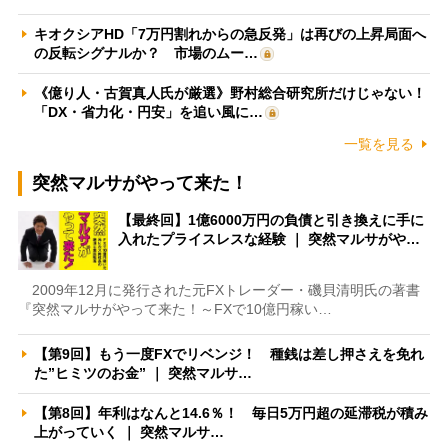
キオクシアHD「7万円割れからの急反発」は再びの上昇局面へ
の反転シグナルか？ 市場のムー…
《億り人・古賀真人氏が厳選》野村総合研究所だけじゃない！
「DX・省力化・円安」を追い風に…
一覧を見る
突然マルサがやって来た！
【最終回】1億6000万円の負債と引き換えに手に
入れたプライスレスな経験 ｜ 突然マルサがや…
2009年12月に発行された元FXトレーダー・磯貝清明氏の著書
『突然マルサがやって来た！～FXで10億円稼い…
【第9回】もう一度FXでリベンジ！ 種銭は差し押さえを免れ
た”ヒミツのお金” ｜ 突然マルサ…
【第8回】年利はなんと14.6％！ 毎日5万円超の延滞税が積み
上がっていく ｜ 突然マルサ…