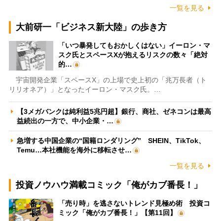
一覧を見る
大前研一「ビジネス新大陸」の歩き方
「いつ暴発してもおかしくはない」イーロン・マ
スク氏とスペースXが抱えるリスクの数々「絶対
的…
宇宙開発企業「スペースX」の上場で史上初の「兆万長者（ト
リリオネア）」となったイーロン・マスク氏。…
【3メガバンクは純利益5兆円超】銀行、商社、ゼネコンは最高
益続出の一方で、中小企業・…
急増する中国企業の“国籍ロンダリング” SHEIN、TikTok、
Temu…本社機能を海外に移転させ…
一覧を見る
投資ノウハウ満載コミック「俺がカブ番長！」
「売り時」を逃さないトレンド見極め術 投資コ
ミック「俺がカブ番長！」【第11回】