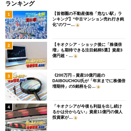
ランキング
【首都圏の不動産価格「危ない駅」ラ
1
ンキング】“中古マンション売れ行き鈍
化”のワー…
【キオクシア・ショック後に「株価倍
2
増」も期待できる注目銘柄5選】資産3
億円超・…
《200万円→資産10億円超の
3
DAIBOUCHOU氏が「年末までに株価倍
増期待」の5銘柄を公…
「キオクシアが今後も利益を出し続け
4
るかは分からない」資産11億円の個人
投資家が…