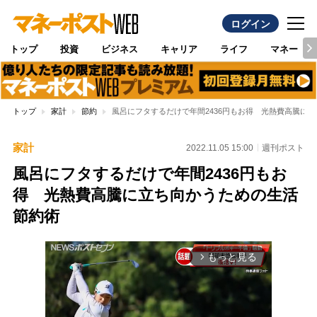
ログイン
トップ
投資
ビジネス
キャリア
ライフ
マネー
トップ
家計
節約
風呂にフタするだけで年間2436円もお得 光熱費高騰に
家計
2022.11.05 15:00
週刊ポスト
風呂にフタするだけで年間2436円もお
得 光熱費高騰に立ち向かうための生活
節約術
もっと見る
arrow_forward_ios