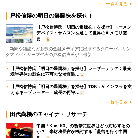
一覧を見る
戸松信博の明日の爆騰株を探せ！
【戸松信博氏「明日の爆騰株」を探せ】トーメン
デバイス：サムスンを通じて世界のAIメモリ需
要…
新聞や雑誌など多数の金融メディアに出演するグローバルリン
クアドバイザーズ代表の戸松信博氏が、最新…
【戸松信博氏「明日の爆騰株」を探せ】レーザーテック：最先
端半導体の製造に不可欠な検査装…
【戸松信博氏「明日の爆騰株」を探せ】TDK：AIインフラを支
えるキープレーヤー 成長の再評…
一覧を見る
田代尚機のチャイナ・リサーチ
中国「Kimi K3」の衝撃に世界はどう対応するの
か？ 米財務長官が検討する「蒸留を行う中国
AI…