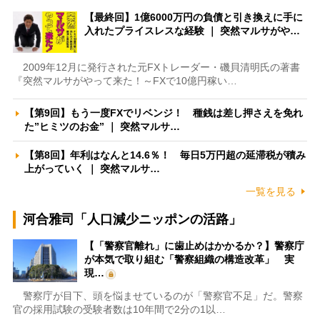
【最終回】1億6000万円の負債と引き換えに手に
入れたプライスレスな経験 ｜ 突然マルサがや…
2009年12月に発行された元FXトレーダー・磯貝清明氏の著書
『突然マルサがやって来た！～FXで10億円稼い…
【第9回】もう一度FXでリベンジ！ 種銭は差し押さえを免れ
た”ヒミツのお金” ｜ 突然マルサ…
【第8回】年利はなんと14.6％！ 毎日5万円超の延滞税が積み
上がっていく ｜ 突然マルサ…
一覧を見る
河合雅司「人口減少ニッポンの活路」
【「警察官離れ」に歯止めはかかるか？】警察庁
が本気で取り組む「警察組織の構造改革」 実
現…
警察庁が目下、頭を悩ませているのが「警察官不足」だ。警察
官の採用試験の受験者数は10年間で2分の1以…