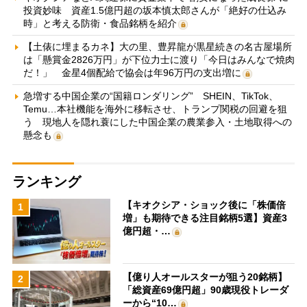
投資妙味 資産1.5億円超の坂本慎太郎さんが「絶好の仕込み
時」と考える防衛・食品銘柄を紹介
【土俵に埋まるカネ】大の里、豊昇龍が黒星続きの名古屋場所
は「懸賞金2826万円」が下位力士に渡り「今日はみんなで焼肉
だ！」 金星4個配給で協会は年96万円の支出増に
急増する中国企業の“国籍ロンダリング” SHEIN、TikTok、
Temu…本社機能を海外に移転させ、トランプ関税の回避を狙
う 現地人を隠れ蓑にした中国企業の農業参入・土地取得への
懸念も
ランキング
【キオクシア・ショック後に「株価倍
1
増」も期待できる注目銘柄5選】資産3
億円超・…
【億り人オールスターが狙う20銘柄】
2
「総資産69億円超」90歳現役トレーダ
ーから“10…