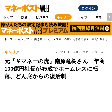
ログイン
トップ
投資
ビジネス
キャリア
ライフ
マネー
トップ
キャリア
働き方
元『￥マネーの虎』南原竜樹さん 年商100億円社
キャリア
2022.11.15 07:00
マネーポストWEB
元『￥マネーの虎』南原竜樹さん 年商
100億円社長が45歳でホームレスに転
落、どん底からの復活劇
Loaded
:
96.70%
/
Unmute