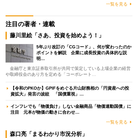
一覧を見る
注目の著者・連載
藤川里絵「さあ、投資を始めよう！」
5年ぶり改訂の「CGコード」、何が変わったのか
ポイントを解説 企業に成長投資の具体的な説
明…
金融庁と東京証券取引所が共同で策定している上場企業の経営
や取締役会のあり方を定める「コーポレート…
【令和のPKOか】GPIFをめぐる片山財務相の「円資産への投
資拡大」発言の波紋 「国債重視」…
インフレでも「物価負け」しない金融商品「物価連動国債」に
注目 元本が物価の動きに合わせ…
一覧を見る
森口亮「まるわかり市況分析」