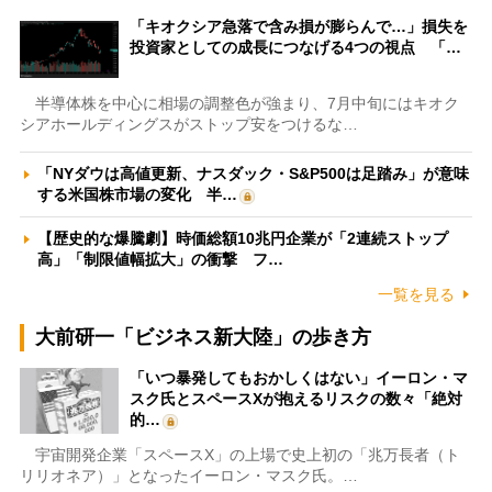
「キオクシア急落で含み損が膨らんで…」損失を
投資家としての成長につなげる4つの視点 「…
半導体株を中心に相場の調整色が強まり、7月中旬にはキオク
シアホールディングスがストップ安をつけるな…
「NYダウは高値更新、ナスダック・S&P500は足踏み」が意味
する米国株市場の変化 半…
【歴史的な爆騰劇】時価総額10兆円企業が「2連続ストップ
高」「制限値幅拡大」の衝撃 フ…
一覧を見る
大前研一「ビジネス新大陸」の歩き方
「いつ暴発してもおかしくはない」イーロン・マ
スク氏とスペースXが抱えるリスクの数々「絶対
的…
宇宙開発企業「スペースX」の上場で史上初の「兆万長者（ト
リリオネア）」となったイーロン・マスク氏。…