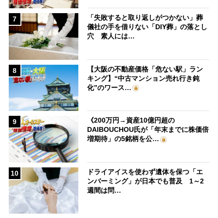
「失敗すると取り返しがつかない」葬
7
儀社の手を借りない「DIY葬」の落とし
穴 素人には…
【大阪の不動産価格「危ない駅」ラン
8
キング】“中古マンション売れ行き鈍
化”のワース…
《200万円→資産10億円超の
9
DAIBOUCHOU氏が「年末までに株価倍
増期待」の5銘柄を公…
ドライアイスを使わず遺体を保つ「エ
10
ンバーミング」が日本でも普及 1～2
週間は問…