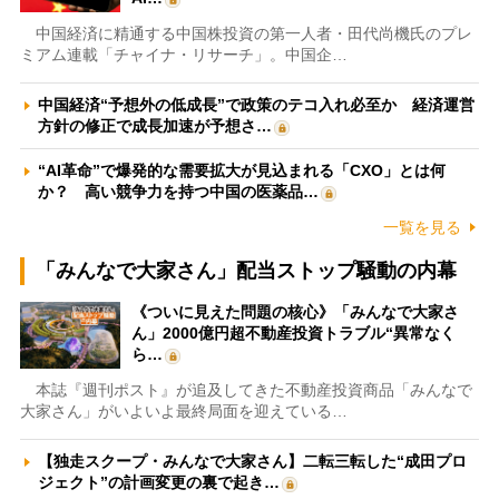
中国経済に精通する中国株投資の第一人者・田代尚機氏のプレ
ミアム連載「チャイナ・リサーチ」。中国企…
中国経済“予想外の低成長”で政策のテコ入れ必至か 経済運営
方針の修正で成長加速が予想さ…
“AI革命”で爆発的な需要拡大が見込まれる「CXO」とは何
か？ 高い競争力を持つ中国の医薬品…
一覧を見る
「みんなで大家さん」配当ストップ騒動の内幕
《ついに見えた問題の核心》「みんなで大家さ
ん」2000億円超不動産投資トラブル“異常なく
ら…
本誌『週刊ポスト』が追及してきた不動産投資商品「みんなで
大家さん」がいよいよ最終局面を迎えている…
【独走スクープ・みんなで大家さん】二転三転した“成田プロ
ジェクト”の計画変更の裏で起き…