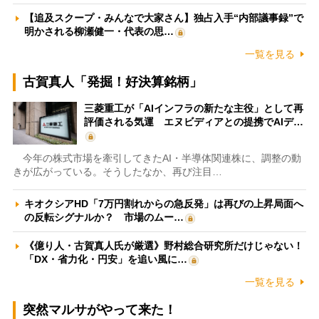
【追及スクープ・みんなで大家さん】独占入手“内部議事録”で
明かされる柳瀬健一・代表の思…
一覧を見る
古賀真人「発掘！好決算銘柄」
三菱重工が「AIインフラの新たな主役」として再
評価される気運 エヌビディアとの提携でAIデ…
今年の株式市場を牽引してきたAI・半導体関連株に、調整の動
きが広がっている。そうしたなか、再び注目…
キオクシアHD「7万円割れからの急反発」は再びの上昇局面へ
の反転シグナルか？ 市場のムー…
《億り人・古賀真人氏が厳選》野村総合研究所だけじゃない！
「DX・省力化・円安」を追い風に…
一覧を見る
突然マルサがやって来た！