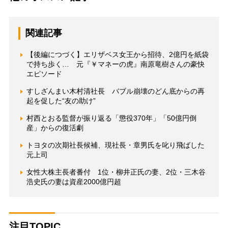
関連記事
【後編につづく】エリザベス女王から招待、2億円を紙袋
で持ち歩く… 元『￥マネーの虎』南原竜樹さんの豪快
エピソード
すしざんまい木村清社長 バブル崩壊のどん底からの再
起を促した“友の助け”
村西とおる監督が振り返る「懲役370年」「50億円倒
産」からの復活劇
トヨタの次期社長候補、現社長・章男氏を叱り飛ばした
元上司
女性大株主長者番付 1位・柳井正氏の妻、2位・三木谷
浩史氏の妻は資産2000億円超
注目TOPIC