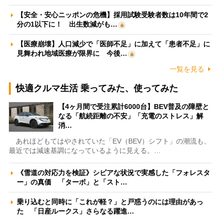
【安全・安心ニッポンの危機】採用試験受験者数は10年間で2
分の1以下に！ 出生数減がも…
【医療崩壊】人口減少で「医師不足」に加えて「患者不足」に
見舞われ地域医療が限界に 今後…
一覧を見る
快適クルマ生活 乗ってみた、使ってみた
【4ヶ月間で受注累計6000台】BEV普及の障壁と
なる「航続距離の不安」「充電のストレス」解
消…
あれほどもてはやされていた「EV（BEV）シフト」の潮流も、
最近では減速基調になっているように見える。…
《雪道の対応力を検証》シビアな状況で実感した「フォレスタ
ー」の真価 「ターボ」と「スト…
乗り込むと同時に「これが軽？」と戸惑うのには理由があっ
た 「日産ルークス」さらなる躍進…