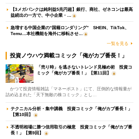
【3メガバンクは純利益5兆円超】銀行、商社、ゼネコンは最高
益続出の一方で、中小企業・…
急増する中国企業の“国籍ロンダリング” SHEIN、TikTok、
Temu…本社機能を海外に移転させ…
一覧を見る
投資ノウハウ満載コミック「俺がカブ番長！」
「売り時」を逃さないトレンド見極め術 投資コ
ミック「俺がカブ番長！」【第11回】
かつて投資情報雑誌「マネーポスト」にて、圧倒的な情報量が
詰め込まれた「天下無敵の株コミック」とし…
テクニカル分析・集中講義 投資コミック「俺がカブ番長！」
【第10回】
不透明相場に勝つ信用取引の極意 投資コミック「俺がカブ番
長！」【第9回】