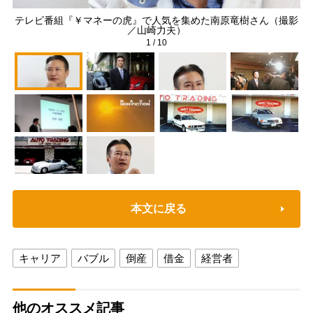
テレビ番組『￥マネーの虎』で人気を集めた南原竜樹さん（撮影
／山崎力夫）
1
/
10
本文に戻る
キャリア
バブル
倒産
借金
経営者
他のオススメ記事