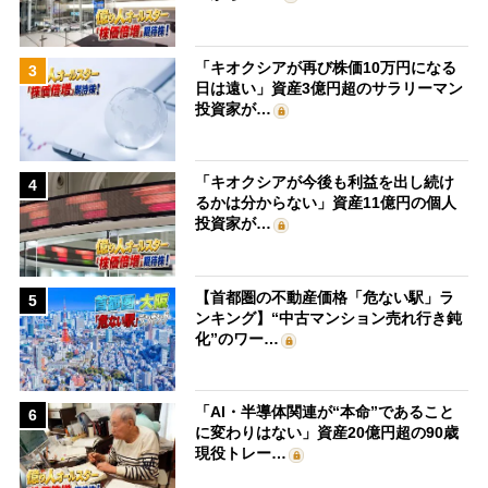
「キオクシアが再び株価10万円になる
3
日は遠い」資産3億円超のサラリーマン
投資家が…
「キオクシアが今後も利益を出し続け
4
るかは分からない」資産11億円の個人
投資家が…
【首都圏の不動産価格「危ない駅」ラ
5
ンキング】“中古マンション売れ行き鈍
化”のワー…
「AI・半導体関連が“本命”であること
6
に変わりはない」資産20億円超の90歳
現役トレー…