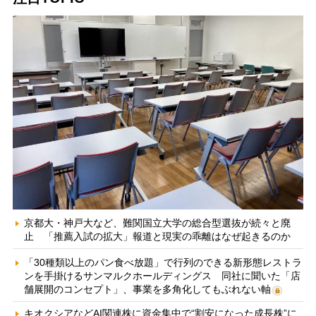
京都大・神戸大など、難関国立大学の総合型選抜が続々と廃
止 「推薦入試の拡大」報道と現実の乖離はなぜ起きるのか
「30種類以上のパン食べ放題」で行列のできる新形態レストラ
ンを手掛けるサンマルクホールディングス 同社に聞いた「店
舗展開のコンセプト」、事業を多角化してもぶれない軸
キオクシアなどAI関連株に資金集中で“割安になった成長株”に