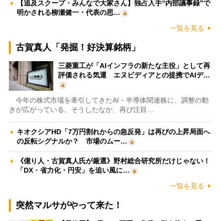
【追及スクープ・みんなで大家さん】独占入手“内部議事録”で
明かされる柳瀬健一・代表の思…
一覧を見る
古賀真人「発掘！好決算銘柄」
三菱重工が「AIインフラの新たな主役」として再
評価される気運 エヌビディアとの提携でAIデ…
今年の株式市場を牽引してきたAI・半導体関連株に、調整の動
きが広がっている。そうしたなか、再び注目…
キオクシアHD「7万円割れからの急反発」は再びの上昇局面へ
の反転シグナルか？ 市場のムー…
《億り人・古賀真人氏が厳選》野村総合研究所だけじゃない！
「DX・省力化・円安」を追い風に…
一覧を見る
突然マルサがやって来た！