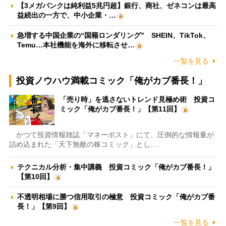
【3メガバンクは純利益5兆円超】銀行、商社、ゼネコンは最高
益続出の一方で、中小企業・…
急増する中国企業の“国籍ロンダリング” SHEIN、TikTok、
Temu…本社機能を海外に移転させ…
一覧を見る
投資ノウハウ満載コミック「俺がカブ番長！」
「売り時」を逃さないトレンド見極め術 投資コ
ミック「俺がカブ番長！」【第11回】
かつて投資情報雑誌「マネーポスト」にて、圧倒的な情報量が
詰め込まれた「天下無敵の株コミック」とし…
テクニカル分析・集中講義 投資コミック「俺がカブ番長！」
【第10回】
不透明相場に勝つ信用取引の極意 投資コミック「俺がカブ番
長！」【第9回】
一覧を見る