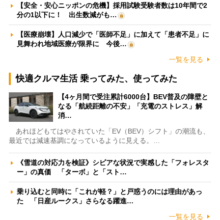
【安全・安心ニッポンの危機】採用試験受験者数は10年間で2
分の1以下に！ 出生数減がも…
【医療崩壊】人口減少で「医師不足」に加えて「患者不足」に
見舞われ地域医療が限界に 今後…
一覧を見る
快適クルマ生活 乗ってみた、使ってみた
【4ヶ月間で受注累計6000台】BEV普及の障壁と
なる「航続距離の不安」「充電のストレス」解
消…
あれほどもてはやされていた「EV（BEV）シフト」の潮流も、
最近では減速基調になっているように見える。…
《雪道の対応力を検証》シビアな状況で実感した「フォレスタ
ー」の真価 「ターボ」と「スト…
乗り込むと同時に「これが軽？」と戸惑うのには理由があっ
た 「日産ルークス」さらなる躍進…
一覧を見る