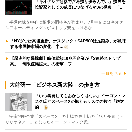
「キオクシア急落で含み損が膨らんで…」損失を
投資家としての成長につなげる4つの視点 「…
半導体株を中心に相場の調整色が強まり、7月中旬にはキオク
シアホールディングスがストップ安をつけるな…
「NYダウは高値更新、ナスダック・S&P500は足踏み」が意味
する米国株市場の変化 半…
【歴史的な爆騰劇】時価総額10兆円企業が「2連続ストップ
高」「制限値幅拡大」の衝撃 フ…
一覧を見る
大前研一「ビジネス新大陸」の歩き方
「いつ暴発してもおかしくはない」イーロン・マ
スク氏とスペースXが抱えるリスクの数々「絶対
的…
宇宙開発企業「スペースX」の上場で史上初の「兆万長者（ト
リリオネア）」となったイーロン・マスク氏。…