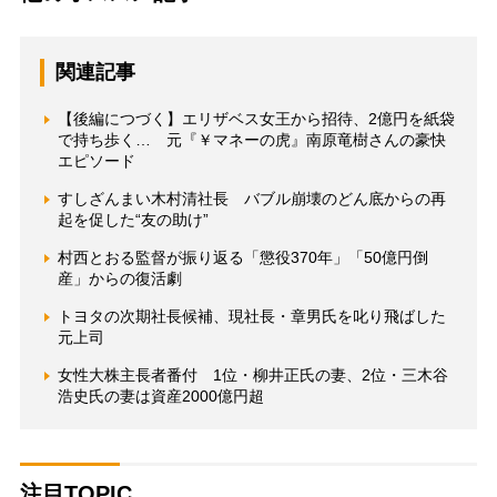
関連記事
【後編につづく】エリザベス女王から招待、2億円を紙袋
で持ち歩く… 元『￥マネーの虎』南原竜樹さんの豪快
エピソード
すしざんまい木村清社長 バブル崩壊のどん底からの再
起を促した“友の助け”
村西とおる監督が振り返る「懲役370年」「50億円倒
産」からの復活劇
トヨタの次期社長候補、現社長・章男氏を叱り飛ばした
元上司
女性大株主長者番付 1位・柳井正氏の妻、2位・三木谷
浩史氏の妻は資産2000億円超
注目TOPIC