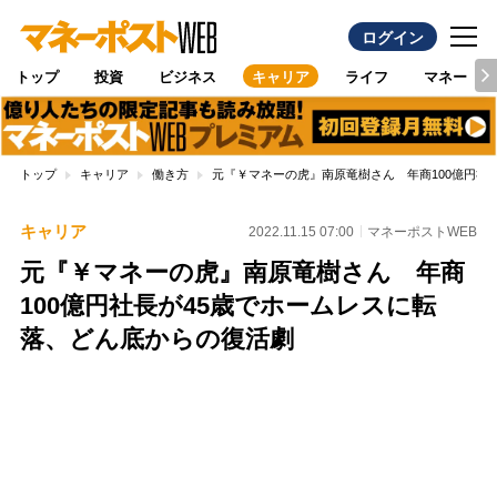
ログイン
トップ
投資
ビジネス
キャリア
ライフ
マネー
トップ
キャリア
働き方
元『￥マネーの虎』南原竜樹さん 年商100億円社
キャリア
2022.11.15 07:00
マネーポストWEB
元『￥マネーの虎』南原竜樹さん 年商
100億円社長が45歳でホームレスに転
落、どん底からの復活劇
Loaded
:
100.00%
/
Unmute