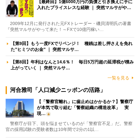
【最終回】1億6000万円の負債と引き換えに手に
入れたプライスレスな経験 ｜ 突然マルサがや…
2009年12月に発行された元FXトレーダー・磯貝清明氏の著書
『突然マルサがやって来た！～FXで10億円稼い…
【第9回】もう一度FXでリベンジ！ 種銭は差し押さえを免れ
た”ヒミツのお金” ｜ 突然マルサ…
【第8回】年利はなんと14.6％！ 毎日5万円超の延滞税が積み
上がっていく ｜ 突然マルサ…
一覧を見る
河合雅司「人口減少ニッポンの活路」
【「警察官離れ」に歯止めはかかるか？】警察庁
が本気で取り組む「警察組織の構造改革」 実
現…
警察庁が目下、頭を悩ませているのが「警察官不足」だ。警察
官の採用試験の受験者数は10年間で2分の1以…