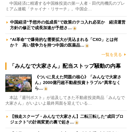
中国経済に精通する中国株投資の第一人者・田代尚機氏のプレ
ミアム連載「チャイナ・リサーチ」。中国企…
中国経済“予想外の低成長”で政策のテコ入れ必至か 経済運営
方針の修正で成長加速が予想さ…
“AI革命”で爆発的な需要拡大が見込まれる「CXO」とは何
か？ 高い競争力を持つ中国の医薬品…
一覧を見る
「みんなで大家さん」配当ストップ騒動の内幕
《ついに見えた問題の核心》「みんなで大家さ
ん」2000億円超不動産投資トラブル“異常なく
ら…
本誌『週刊ポスト』が追及してきた不動産投資商品「みんなで
大家さん」がいよいよ最終局面を迎えている…
【独走スクープ・みんなで大家さん】二転三転した“成田プロ
ジェクト”の計画変更の裏で起き…