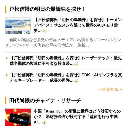
戸松信博の明日の爆騰株を探せ！
【戸松信博氏「明日の爆騰株」を探せ】トーメン
デバイス：サムスンを通じて世界のAIメモリ需
要…
新聞や雑誌など多数の金融メディアに出演するグローバルリン
クアドバイザーズ代表の戸松信博氏が、最新…
【戸松信博氏「明日の爆騰株」を探せ】レーザーテック：最先
端半導体の製造に不可欠な検査装…
【戸松信博氏「明日の爆騰株」を探せ】TDK：AIインフラを支
えるキープレーヤー 成長の再評…
一覧を見る
田代尚機のチャイナ・リサーチ
中国「Kimi K3」の衝撃に世界はどう対応するの
か？ 米財務長官が検討する「蒸留を行う中国
AI…