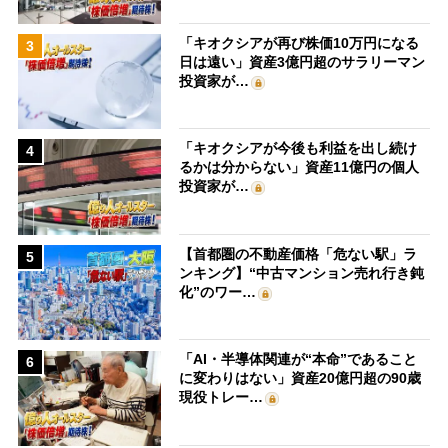
「キオクシアが再び株価10万円になる
3
日は遠い」資産3億円超のサラリーマン
投資家が…
「キオクシアが今後も利益を出し続け
4
るかは分からない」資産11億円の個人
投資家が…
【首都圏の不動産価格「危ない駅」ラ
5
ンキング】“中古マンション売れ行き鈍
化”のワー…
「AI・半導体関連が“本命”であること
6
に変わりはない」資産20億円超の90歳
現役トレー…