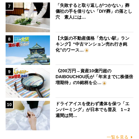
「失敗すると取り返しがつかない」葬
7
儀社の手を借りない「DIY葬」の落とし
穴 素人には…
【大阪の不動産価格「危ない駅」ラン
8
キング】“中古マンション売れ行き鈍
化”のワース…
《200万円→資産10億円超の
9
DAIBOUCHOU氏が「年末までに株価倍
増期待」の5銘柄を公…
ドライアイスを使わず遺体を保つ「エ
10
ンバーミング」が日本でも普及 1～2
週間は問…
一覧を見る