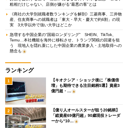
粗相だけじゃない、店側が嫌がる“最悪の客”とは
《商社の大学別就職者数ランキングを解剖》三菱商事、三井物
産、住友商事への就職者は「東大・早大・慶大で約6割」の現
実 3大学以外で強い大学はどこか
急増する中国企業の“国籍ロンダリング” SHEIN、TikTok、
Temu…本社機能を海外に移転させ、トランプ関税の回避を狙
う 現地人を隠れ蓑にした中国企業の農業参入・土地取得への
懸念も
ランキング
【キオクシア・ショック後に「株価倍
1
増」も期待できる注目銘柄5選】資産3
億円超・…
【億り人オールスターが狙う20銘柄】
2
「総資産69億円超」90歳現役トレーダ
ーから“10…