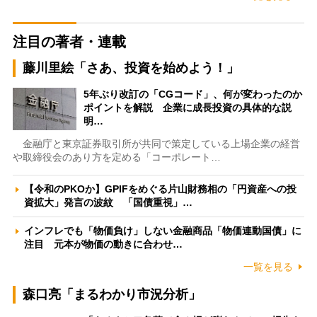
注目の著者・連載
藤川里絵「さあ、投資を始めよう！」
5年ぶり改訂の「CGコード」、何が変わったのか
ポイントを解説 企業に成長投資の具体的な説
明…
金融庁と東京証券取引所が共同で策定している上場企業の経営
や取締役会のあり方を定める「コーポレート…
【令和のPKOか】GPIFをめぐる片山財務相の「円資産への投
資拡大」発言の波紋 「国債重視」…
インフレでも「物価負け」しない金融商品「物価連動国債」に
注目 元本が物価の動きに合わせ…
一覧を見る
森口亮「まるわかり市況分析」