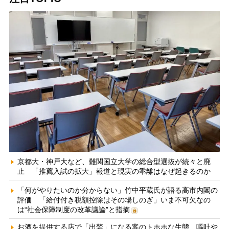
京都大・神戸大など、難関国立大学の総合型選抜が続々と廃
止 「推薦入試の拡大」報道と現実の乖離はなぜ起きるのか
「何がやりたいのか分からない」竹中平蔵氏が語る高市内閣の
評価 「給付付き税額控除はその場しのぎ」いま不可欠なの
は“社会保障制度の改革議論”と指摘
お酒を提供する店で「出禁」になる客のトホホな生態 嘔吐や