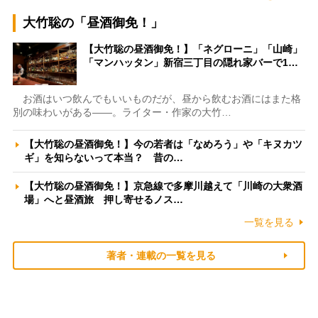
大竹聡の「昼酒御免！」
【大竹聡の昼酒御免！】「ネグローニ」「山崎」
「マンハッタン」新宿三丁目の隠れ家バーで1…
お酒はいつ飲んでもいいものだが、昼から飲むお酒にはまた格
別の味わいがある――。ライター・作家の大竹…
【大竹聡の昼酒御免！】今の若者は「なめろう」や「キヌカツ
ギ」を知らないって本当？ 昔の…
【大竹聡の昼酒御免！】京急線で多摩川越えて「川崎の大衆酒
場」へと昼酒旅 押し寄せるノス…
一覧を見る
著者・連載の一覧を見る