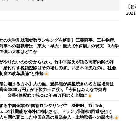
【お
202
社の大学別就職者数ランキングを解剖》三菱商事、三井物産、
商事への就職者は「東大・早大・慶大で約6割」の現実 3大学
で強い大学はどこか
がやりたいのか分からない」竹中平蔵氏が語る高市内閣の評
「給付付き税額控除はその場しのぎ」いま不可欠なのは“社会
制度の改革議論”と指摘
俵に埋まるカネ】大の里、豊昇龍が黒星続きの名古屋場所は
賞金2826万円」が下位力士に渡り「今日はみんなで焼肉
」 金星4個配給で協会は年96万円の支出増に
する中国企業の“国籍ロンダリング” SHEIN、TikTok、
mu…本社機能を海外に移転させ、トランプ関税の回避を狙う
人を隠れ蓑にした中国企業の農業参入・土地取得への懸念も