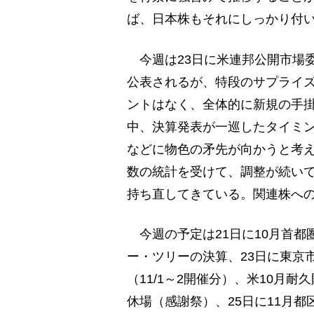
ば、日本株もそれにしっかり付
今週は23日に米連邦公開市場委
公表されるが、特段のサプライ
ントはなく、全体的に新規の手
中、決算発表が一巡したタイミ
などに物色の矛先が向かうと考
数の統計を受けて、調整が続い
持ち直してきている。関連株へ
今週の予定は21日に10月首都
ー・ツリーの決算、23日に東京
（11/1～2開催分）、米10月
休場（感謝祭）、25日に11月