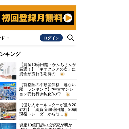
ンド
ログイン
ンキング
【資産10億円超・かんちさんが
厳選！】「キオクシアの次」に
資金が流れる期待の…
【首都圏の不動産価格「危ない
駅」ランキング】“中古マンシ
ョン売れ行き鈍化”のワ…
【億り人オールスターが狙う20
銘柄】「総資産69億円超」90歳
現役トレーダーから“1…
資産10億円超の投資家が明か