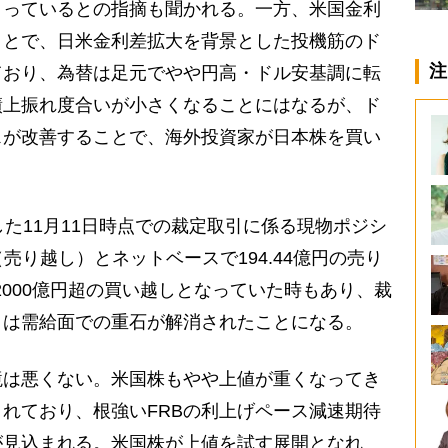
まっているとの指摘も聞かれる。一方、米国金利
ことで、日米金利差拡大を背景とした投機筋のド
注
ており、為替は足元でやや円高・ドル安基調に転
績上振れ度合いが小さくなることにはなるが、ド
スが改善することで、海外投資家が日本株を買い
た11月11日時点での裁定取引に係る現物ポジシ
（売り越し）とネットベースで194.44億円の売り
2000億円超の買い越しとなっていた時もあり、裁
とは需給面での重石が解消されたことになる。
は悪くない。米国株もやや上値が重くなってき
れており、根強いFRBの利上げペース減速期待
が見込まれる。米国株が上値を試す展開となれ