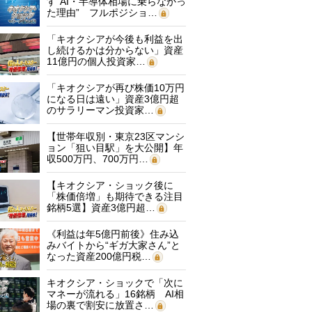
す“AI・半導体相場に乗らなかっ
た理由” フルポジショ…
「キオクシアが今後も利益を出
し続けるかは分からない」資産
11億円の個人投資家…
「キオクシアが再び株価10万円
になる日は遠い」資産3億円超
のサラリーマン投資家…
【世帯年収別・東京23区マンシ
ョン「狙い目駅」を大公開】年
収500万円、700万円…
【キオクシア・ショック後に
「株価倍増」も期待できる注目
銘柄5選】資産3億円超…
《利益は年5億円前後》住み込
みバイトから“ギガ大家さん”と
なった資産200億円税…
キオクシア・ショックで「次に
マネーが流れる」16銘柄 AI相
場の裏で割安に放置さ…