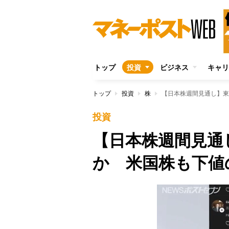
トップ
投資
ビジネス
キャリ
トップ
投資
株
【日本株週間見通し】東
投資
【日本株週間見通
か 米国株も下値