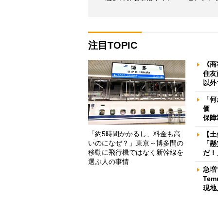
注目TOPIC
《商
住友
以外
「何
価 
保障
「約5時間かかるし、料金も高
【土
いのになぜ？」東京～博多間の
「懸
移動に飛行機ではなく新幹線を
だ！
選ぶ人の事情
急増
Te
現地