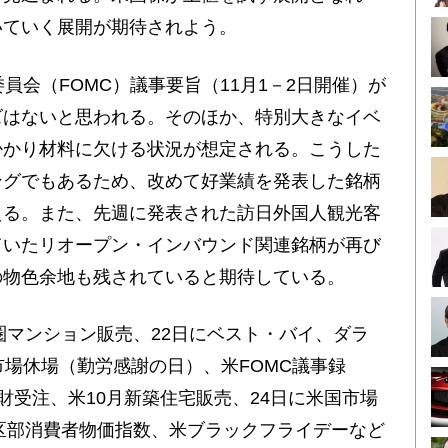
いていく展開が期待されよう。
員会（FOMC）議事要旨（11月1－2日開催）が
ズはないと思われる。そのほか、特別大きなイベ
掛かり材料に欠ける状況が想定される。こうした
ングでもあるため、改めて好業績を発表した銘柄
える。また、先週に発表された訪日外国人観光客
ていたリオープン・インバウンド関連銘柄が再び
の物色余地も残されていると期待している。
圏マンション販売、22日にベスト・バイ、ダラ
市場休場（勤労感謝の日）、米FOMC議事録
耐久財受注、米10月新築住宅販売、24日に米国市場
都区部消費者物価指数、米ブラックフライデーなど