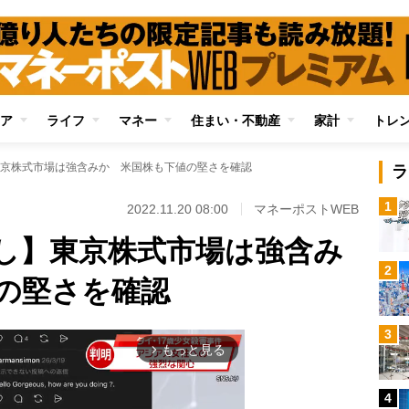
ア
ライフ
マネー
住まい・不動産
家計
トレ
京株式市場は強含みか 米国株も下値の堅さを確認
ラ
1
2022.11.20 08:00
マネーポストWEB
し】東京株式市場は強含み
2
の堅さを確認
3
もっと見る
arrow_forward_ios
4