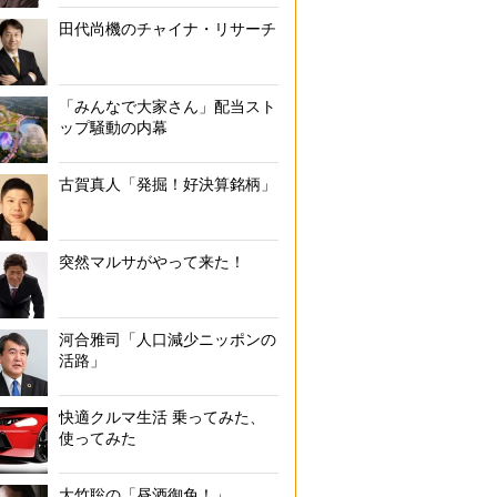
田代尚機のチャイナ・リサーチ
「みんなで大家さん」配当スト
ップ騒動の内幕
古賀真人「発掘！好決算銘柄」
突然マルサがやって来た！
河合雅司「人口減少ニッポンの
活路」
快適クルマ生活 乗ってみた、
使ってみた
大竹聡の「昼酒御免！」