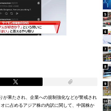
5
6
7
Mute
8
9
りが果たされ、企業への規制強化などが警戒され
10
リオに占めるアジア株の内訳に関して、中国株か