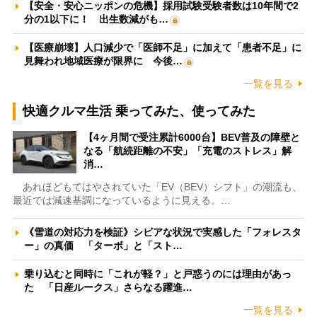
【安全・安心ニッポンの危機】採用試験受験者数は10年間で2
分の1以下に！ 出生数減がも…
【医療崩壊】人口減少で「医師不足」に加えて「患者不足」に
見舞われ地域医療が限界に 今後…
一覧を見る
快適クルマ生活 乗ってみた、使ってみた
【4ヶ月間で受注累計6000台】BEV普及の障壁と
なる「航続距離の不安」「充電のストレス」解
消…
あれほどもてはやされていた「EV（BEV）シフト」の潮流も、
最近では減速基調になっているように見える。…
《雪道の対応力を検証》シビアな状況で実感した「フォレスタ
ー」の真価 「ターボ」と「スト…
乗り込むと同時に「これが軽？」と戸惑うのには理由があっ
た 「日産ルークス」さらなる躍進…
一覧を見る