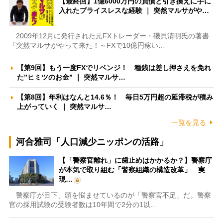
【最終回】1億6000万円の負債と引き換えに手に
入れたプライスレスな経験 ｜ 突然マルサがや…
2009年12月に発行された元FXトレーダー・磯貝清明氏の著書
『突然マルサがやって来た！～FXで10億円稼い…
【第9回】もう一度FXでリベンジ！ 種銭は差し押さえを免れ
た”ヒミツのお金” ｜ 突然マルサ…
【第8回】年利はなんと14.6％！ 毎日5万円超の延滞税が積み
上がっていく ｜ 突然マルサ…
一覧を見る
河合雅司「人口減少ニッポンの活路」
【「警察官離れ」に歯止めはかかるか？】警察庁
が本気で取り組む「警察組織の構造改革」 実
現…
警察庁が目下、頭を悩ませているのが「警察官不足」だ。警察
官の採用試験の受験者数は10年間で2分の1以…