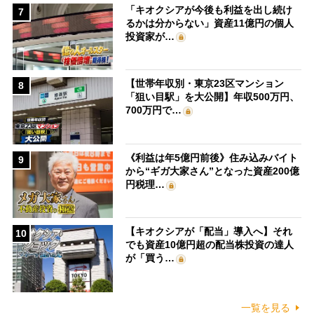
「キオクシアが今後も利益を出し続け
7
るかは分からない」資産11億円の個人
投資家が…
【世帯年収別・東京23区マンション
8
「狙い目駅」を大公開】年収500万円、
700万円で…
《利益は年5億円前後》住み込みバイト
9
から“ギガ大家さん”となった資産200億
円税理…
【キオクシアが「配当」導入へ】それ
10
でも資産10億円超の配当株投資の達人
が「買う…
一覧を見る