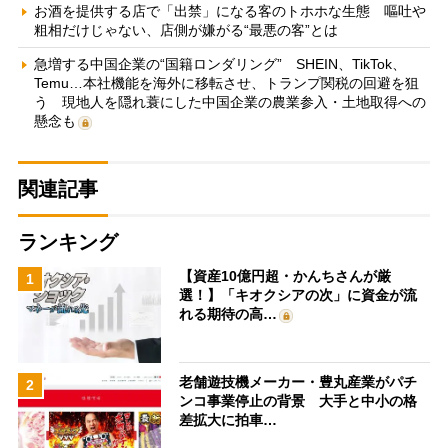
お酒を提供する店で「出禁」になる客のトホホな生態 嘔吐や
粗相だけじゃない、店側が嫌がる“最悪の客”とは
急増する中国企業の“国籍ロンダリング” SHEIN、TikTok、
Temu…本社機能を海外に移転させ、トランプ関税の回避を狙
う 現地人を隠れ蓑にした中国企業の農業参入・土地取得への
懸念も
関連記事
ランキング
【資産10億円超・かんちさんが厳
1
選！】「キオクシアの次」に資金が流
れる期待の高…
老舗遊技機メーカー・豊丸産業がパチ
2
ンコ事業停止の背景 大手と中小の格
差拡大に拍車…