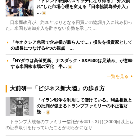
「トレンド転換のスイッチになり得る」“介入慣
れ”した市場心理を変える「日米協調為替介入」
…
日米両政府が、約28年ぶりとなる円買いの協調介入に踏み切っ
た。米国も追加介入を辞さない姿勢を示して…
「キオクシア急落で含み損が膨らんで…」損失を投資家として
の成長につなげる4つの視点 …
「NYダウは高値更新、ナスダック・S&P500は足踏み」が意味
する米国株市場の変化 半…
一覧を見る
大前研一「ビジネス新大陸」の歩き方
「イラン戦争を利用して儲けている」利益相反と
の批判が強まるトランプファミリーの不正蓄財
疑…
トランプ大統領のファミリー信託が今年1～3月に3000回以上も
の証券取引を行っていたことが明らかになり…