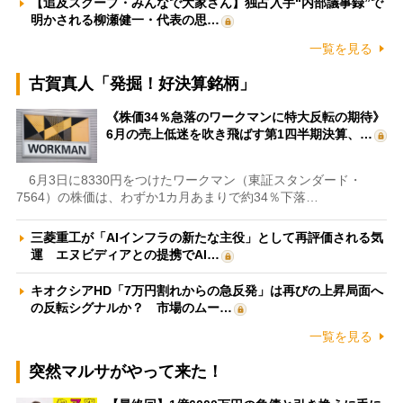
【追及スクープ・みんなで大家さん】独占入手“内部議事録”で
明かされる柳瀬健一・代表の思…
一覧を見る
古賀真人「発掘！好決算銘柄」
《株価34％急落のワークマンに特大反転の期待》
6月の売上低迷を吹き飛ばす第1四半期決算、…
6月3日に8330円をつけたワークマン（東証スタンダード・
7564）の株価は、わずか1カ月あまりで約34％下落…
三菱重工が「AIインフラの新たな主役」として再評価される気
運 エヌビディアとの提携でAI…
キオクシアHD「7万円割れからの急反発」は再びの上昇局面へ
の反転シグナルか？ 市場のムー…
一覧を見る
突然マルサがやって来た！