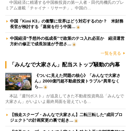
中国経済に精通する中国株投資の第一人者・田代尚機氏のプレ
ミアム連載「チャイナ・リサーチ」。中国の…
中国「Kimi K3」の衝撃に世界はどう対応するのか？ 米財務
長官が検討する「蒸留を行う中国…
中国経済“予想外の低成長”で政策のテコ入れ必至か 経済運営
方針の修正で成長加速が予想さ…
一覧を見る
「みんなで大家さん」配当ストップ騒動の内幕
《ついに見えた問題の核心》「みんなで大家さ
ん」2000億円超不動産投資トラブル“異常なく
ら…
本誌『週刊ポスト』が追及してきた不動産投資商品「みんなで
大家さん」がいよいよ最終局面を迎えている…
【独走スクープ・みんなで大家さん】二転三転した“成田プロ
ジェクト”の計画変更の裏で起き…