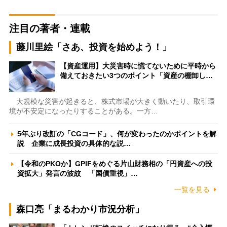
注目の著者・連載
藤川里絵「さあ、投資を始めよう！」
【資産運用】大災害時に慌てないために平時から
備えておきたい3つのポイント「資産の棚卸し…
大規模な災害が起きると、株式市場が大きく動いたり、取引環
境が不安定になったりすることがある。一方…
5年ぶり改訂の「CGコード」、何が変わったのかポイントを解
説 企業に成長投資の具体的な説…
【令和のPKOか】GPIFをめぐる片山財務相の「円資産への投
資拡大」発言の波紋 「国債重視」…
一覧を見る
森口亮「まるわかり市況分析」