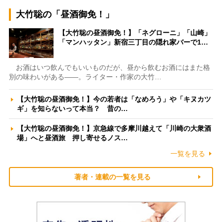
大竹聡の「昼酒御免！」
【大竹聡の昼酒御免！】「ネグローニ」「山崎」
「マンハッタン」新宿三丁目の隠れ家バーで1…
お酒はいつ飲んでもいいものだが、昼から飲むお酒にはまた格
別の味わいがある――。ライター・作家の大竹…
【大竹聡の昼酒御免！】今の若者は「なめろう」や「キヌカツ
ギ」を知らないって本当？ 昔の…
【大竹聡の昼酒御免！】京急線で多摩川越えて「川崎の大衆酒
場」へと昼酒旅 押し寄せるノス…
一覧を見る
著者・連載の一覧を見る