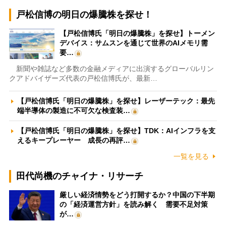
戸松信博の明日の爆騰株を探せ！
【戸松信博氏「明日の爆騰株」を探せ】トーメン
デバイス：サムスンを通じて世界のAIメモリ需
要…
新聞や雑誌など多数の金融メディアに出演するグローバルリン
クアドバイザーズ代表の戸松信博氏が、最新…
【戸松信博氏「明日の爆騰株」を探せ】レーザーテック：最先
端半導体の製造に不可欠な検査装…
【戸松信博氏「明日の爆騰株」を探せ】TDK：AIインフラを支
えるキープレーヤー 成長の再評…
一覧を見る
田代尚機のチャイナ・リサーチ
厳しい経済情勢をどう打開するか？中国の下半期
の「経済運営方針」を読み解く 需要不足対策
が…