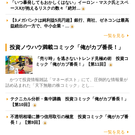
「いつ暴発してもおかしくはない」イーロン・マスク氏とスペ
ースXが抱えるリスクの数々「絶対…
【3メガバンクは純利益5兆円超】銀行、商社、ゼネコンは最高
益続出の一方で、中小企業・…
一覧を見る
投資ノウハウ満載コミック「俺がカブ番長！」
「売り時」を逃さないトレンド見極め術 投資コ
ミック「俺がカブ番長！」【第11回】
かつて投資情報雑誌「マネーポスト」にて、圧倒的な情報量が
詰め込まれた「天下無敵の株コミック」とし…
テクニカル分析・集中講義 投資コミック「俺がカブ番長！」
【第10回】
不透明相場に勝つ信用取引の極意 投資コミック「俺がカブ番
長！」【第9回】
一覧を見る