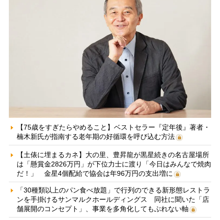
【75歳をすぎたらやめること】ベストセラー『定年後』著者・
楠木新氏が指南する老年期の好循環を呼び込む方法
【土俵に埋まるカネ】大の里、豊昇龍が黒星続きの名古屋場所
は「懸賞金2826万円」が下位力士に渡り「今日はみんなで焼肉
だ！」 金星4個配給で協会は年96万円の支出増に
「30種類以上のパン食べ放題」で行列のできる新形態レストラ
ンを手掛けるサンマルクホールディングス 同社に聞いた「店
舗展開のコンセプト」、事業を多角化してもぶれない軸