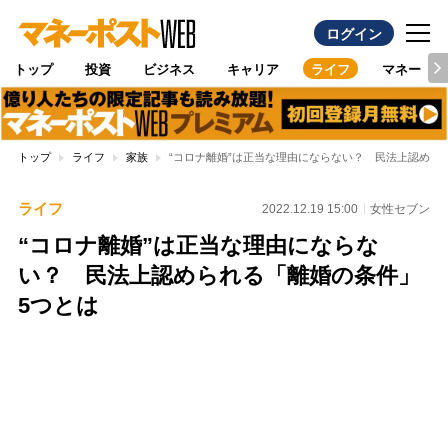
ログイン
トップ
投資
ビジネス
キャリア
ライフ
マネー
トップ
ライフ
家族
“コロナ離婚”は正当な理由にならない？ 民法上認めら
ライフ
2022.12.19 15:00
女性セブン
“コロナ離婚”は正当な理由にならな
い？ 民法上認められる「離婚の条件」
5つとは
Loaded
:
100.00%
/
Unmute