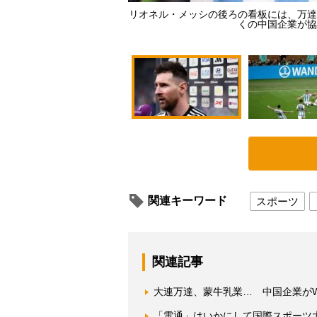
リオネル・メッシの後ろの看板には、万達集団
くの中国企業が協賛
関連キーワード
スポーツ
関連記事
大連万達、蒙牛乳業… 中国企業が
「電通」はいかにして国際スポーツ大