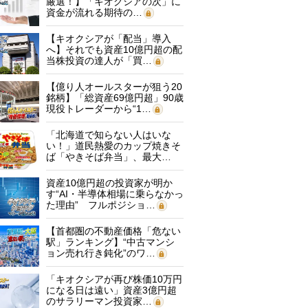
厳選！】「キオクシアの次」に
資金が流れる期待の…
【キオクシアが「配当」導入
へ】それでも資産10億円超の配
当株投資の達人が「買…
【億り人オールスターが狙う20
銘柄】「総資産69億円超」90歳
現役トレーダーから“1…
「北海道で知らない人はいな
い！」道民熱愛のカップ焼きそ
ば「やきそば弁当」、最大…
資産10億円超の投資家が明か
す“AI・半導体相場に乗らなかっ
た理由” フルポジショ…
【首都圏の不動産価格「危ない
駅」ランキング】“中古マンシ
ョン売れ行き鈍化”のワ…
「キオクシアが再び株価10万円
になる日は遠い」資産3億円超
のサラリーマン投資家…