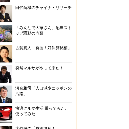
ゴールを決めたディ・マリアのもとに駆けつけるメッシら。後ろには大き
田代尚機のチャイナ・リサーチ
（Getty Images）
「みんなで大家さん」配当スト
ップ騒動の内幕
古賀真人「発掘！好決算銘柄」
突然マルサがやって来た！
河合雅司「人口減少ニッポンの
活路」
快適クルマ生活 乗ってみた、
使ってみた
大竹聡の「昼酒御免！」