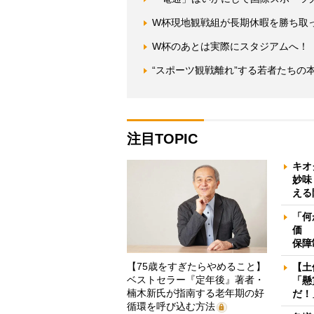
W杯現地観戦組が長期休暇を勝ち取っ
W杯のあとは実際にスタジアムへ！
“スポーツ観戦離れ”する若者たちの
注目TOPIC
キオ
妙味
える
「何
価 
保障
【75歳をすぎたらやめること】
【土
ベストセラー『定年後』著者・
「懸
楠木新氏が指南する老年期の好
だ！
循環を呼び込む方法