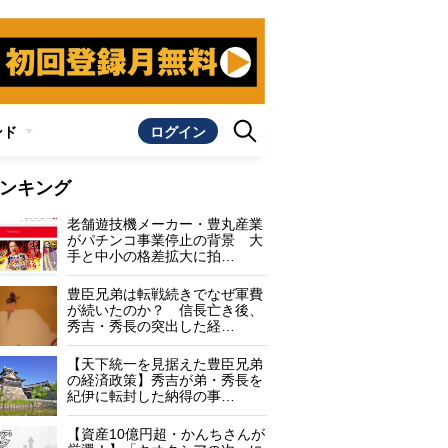
ンド
ログイン
ンキング
老舗遊技機メーカー・豊丸産業
がパチンコ事業停止の背景 大
手と中小の格差拡大に拍…
豊臣兄弟は転戦続きでなぜ軍費
が続いたのか？ 信長亡き後、
秀吉・秀長の突出した経…
【天下統一を見据えた豊臣兄弟
の経済政策】秀吉が弟・秀長を
紀伊に転封した納得の事…
【資産10億円超・かんちさんが