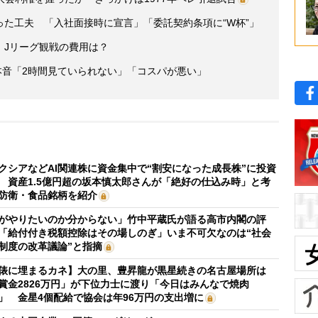
た工夫 「入社面接時に宣言」「委託契約条項に“W杯”」
 Jリーグ観戦の費用は？
本音「2時間見ていられない」「コスパが悪い」
クシアなどAI関連株に資金集中で“割安になった成長株”に投資
 資産1.5億円超の坂本慎太郎さんが「絶好の仕込み時」と考
防衛・食品銘柄を紹介
がやりたいのか分からない」竹中平蔵氏が語る高市内閣の評
「給付付き税額控除はその場しのぎ」いま不可欠なのは“社会
制度の改革議論”と指摘
俵に埋まるカネ】大の里、豊昇龍が黒星続きの名古屋場所は
賞金2826万円」が下位力士に渡り「今日はみんなで焼肉
」 金星4個配給で協会は年96万円の支出増に