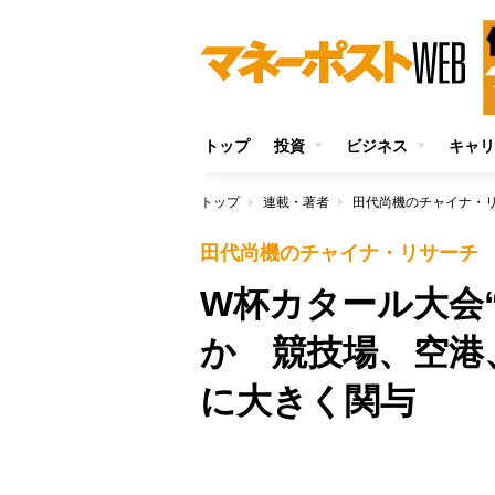
トップ
投資
ビジネス
キャリ
トップ
連載・著者
田代尚機のチャイナ・
田代尚機のチャイナ・リサーチ
W杯カタール大会
か 競技場、空港
に大きく関与
/