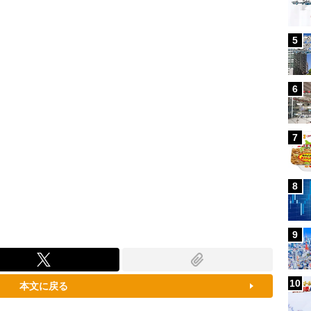
96.31%
5
6
7
8
9
10
本文に戻る