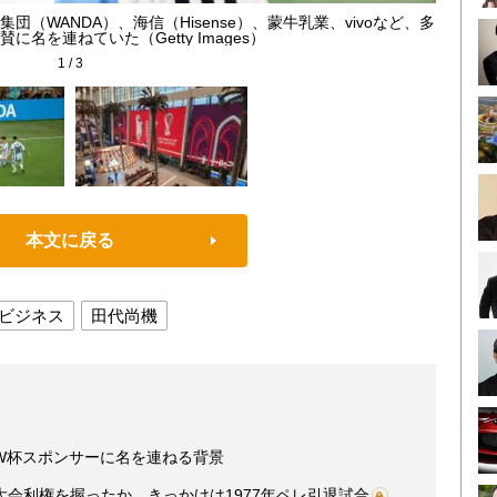
（WANDA）、海信（Hisense）、蒙牛乳業、vivoなど、多
決勝で
に名を連ねていた（Getty Images）
1
/
3
本文に戻る
ビジネス
田代尚機
W杯スポンサーに名を連ねる背景
会利権を握ったか きっかけは1977年ペレ引退試合