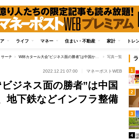
ア
ライフ
マネー
住まい・不動産
家計
トレ
リサーチ
W杯カタール大会“ビジネス面の勝者”は中国か 競技場、空港、地下鉄などインフラ整備に大きく関与
写真一覧
ラ
1
2022.12.21 07:00
マネーポストWEB
“ビジネス面の勝者”は中国
2
、地下鉄などインフラ整備
3
4
Loaded
: