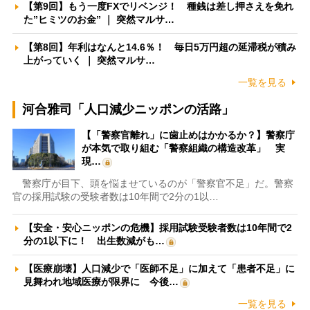
【第9回】もう一度FXでリベンジ！ 種銭は差し押さえを免れ
た”ヒミツのお金” ｜ 突然マルサ…
【第8回】年利はなんと14.6％！ 毎日5万円超の延滞税が積み
上がっていく ｜ 突然マルサ…
一覧を見る
河合雅司「人口減少ニッポンの活路」
【「警察官離れ」に歯止めはかかるか？】警察庁
が本気で取り組む「警察組織の構造改革」 実
現…
警察庁が目下、頭を悩ませているのが「警察官不足」だ。警察
官の採用試験の受験者数は10年間で2分の1以…
【安全・安心ニッポンの危機】採用試験受験者数は10年間で2
分の1以下に！ 出生数減がも…
【医療崩壊】人口減少で「医師不足」に加えて「患者不足」に
見舞われ地域医療が限界に 今後…
一覧を見る