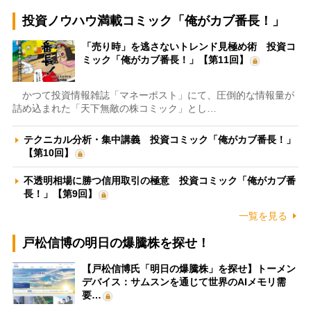
投資ノウハウ満載コミック「俺がカブ番長！」
「売り時」を逃さないトレンド見極め術 投資コ
ミック「俺がカブ番長！」【第11回】
かつて投資情報雑誌「マネーポスト」にて、圧倒的な情報量が
詰め込まれた「天下無敵の株コミック」とし…
テクニカル分析・集中講義 投資コミック「俺がカブ番長！」
【第10回】
不透明相場に勝つ信用取引の極意 投資コミック「俺がカブ番
長！」【第9回】
一覧を見る
戸松信博の明日の爆騰株を探せ！
【戸松信博氏「明日の爆騰株」を探せ】トーメン
デバイス：サムスンを通じて世界のAIメモリ需
要…