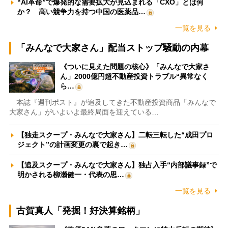
“AI革命”で爆発的な需要拡大が見込まれる「CXO」とは何
か？ 高い競争力を持つ中国の医薬品…
一覧を見る
「みんなで大家さん」配当ストップ騒動の内幕
《ついに見えた問題の核心》「みんなで大家さ
ん」2000億円超不動産投資トラブル“異常なく
ら…
本誌『週刊ポスト』が追及してきた不動産投資商品「みんなで
大家さん」がいよいよ最終局面を迎えている…
【独走スクープ・みんなで大家さん】二転三転した“成田プロ
ジェクト”の計画変更の裏で起き…
【追及スクープ・みんなで大家さん】独占入手“内部議事録”で
明かされる柳瀬健一・代表の思…
一覧を見る
古賀真人「発掘！好決算銘柄」