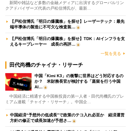
新聞や雑誌など多数の金融メディアに出演するグローバルリン
クアドバイザーズ代表の戸松信博氏が、最新…
【戸松信博氏「明日の爆騰株」を探せ】レーザーテック：最先
端半導体の製造に不可欠な検査装…
【戸松信博氏「明日の爆騰株」を探せ】TDK：AIインフラを支
えるキープレーヤー 成長の再評…
一覧を見る
田代尚機のチャイナ・リサーチ
中国「Kimi K3」の衝撃に世界はどう対応するの
か？ 米財務長官が検討する「蒸留を行う中国
AI…
中国経済に精通する中国株投資の第一人者・田代尚機氏のプレ
ミアム連載「チャイナ・リサーチ」。中国企…
中国経済“予想外の低成長”で政策のテコ入れ必至か 経済運営
方針の修正で成長加速が予想さ…