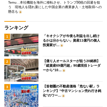
Temu…本社機能を海外に移転させ、トランプ関税の回避を狙
う 現地人を隠れ蓑にした中国企業の農業参入・土地取得への
懸念も
ランキング
「キオクシアが今後も利益を出し続け
1
るかは分からない」資産11億円の個人
投資家が…
【億り人オールスターが狙う20銘柄】
2
「総資産69億円超」90歳現役トレーダ
ーから“10…
【首都圏の不動産価格「危ない駅」ラ
3
ンキング】“中古マンション売れ行き鈍
化”のワー…