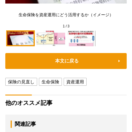
「
み
生命保険を資産運用にどう活用するか（イメージ）
設
1
/
3
本文に戻る
保険の見直し
生命保険
資産運用
他のオススメ記事
関連記事