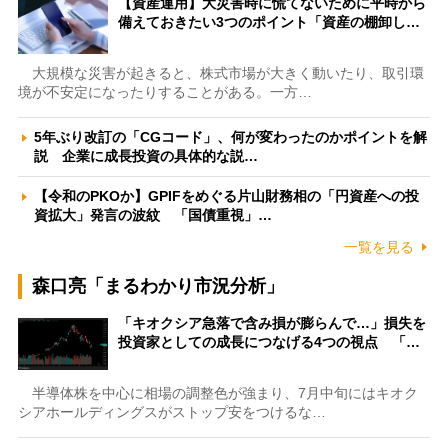
【資産運用】大災害時に慌てないために平時から
備えておきたい3つのポイント「資産の棚卸し…
大規模な災害が起きると、株式市場が大きく動いたり、取引環
境が不安定になったりすることがある。一方…
5年ぶり改訂の「CGコード」、何が変わったのかポイントを解
説 企業に成長投資の具体的な説…
【令和のPKOか】GPIFをめぐる片山財務相の「円資産への投
資拡大」発言の波紋 「国債重視」…
一覧を見る
森口亮「まるわかり市況分析」
「キオクシア急落で含み損が膨らんで…」損失を
投資家としての成長につなげる4つの視点 「…
半導体株を中心に相場の調整色が強まり、7月中旬にはキオク
シアホールディングスがストップ安をつけるな…