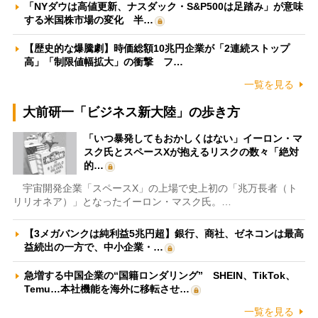
「NYダウは高値更新、ナスダック・S&P500は足踏み」が意味
する米国株市場の変化 半…
【歴史的な爆騰劇】時価総額10兆円企業が「2連続ストップ
高」「制限値幅拡大」の衝撃 フ…
一覧を見る
大前研一「ビジネス新大陸」の歩き方
「いつ暴発してもおかしくはない」イーロン・マ
スク氏とスペースXが抱えるリスクの数々「絶対
的…
宇宙開発企業「スペースX」の上場で史上初の「兆万長者（ト
リリオネア）」となったイーロン・マスク氏。…
【3メガバンクは純利益5兆円超】銀行、商社、ゼネコンは最高
益続出の一方で、中小企業・…
急増する中国企業の“国籍ロンダリング” SHEIN、TikTok、
Temu…本社機能を海外に移転させ…
一覧を見る