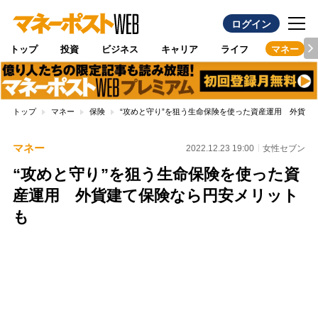
ログイン
トップ
投資
ビジネス
キャリア
ライフ
マネー
トップ
マネー
保険
“攻めと守り”を狙う生命保険を使った資産運用 外貨建
マネー
2022.12.23 19:00
女性セブン
“攻めと守り”を狙う生命保険を使った資
産運用 外貨建て保険なら円安メリット
も
Loaded
:
100.00%
/
Unmute