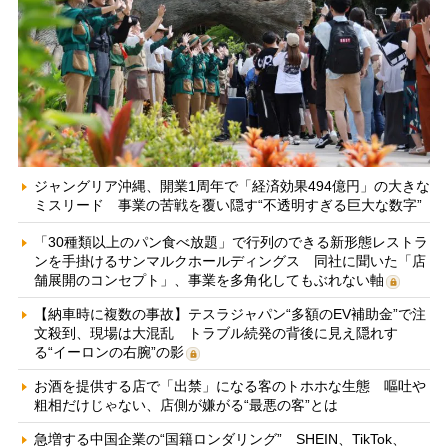
ジャングリア沖縄、開業1周年で「経済効果494億円」の大きな
ミスリード 事業の苦戦を覆い隠す“不透明すぎる巨大な数字”
「30種類以上のパン食べ放題」で行列のできる新形態レストラ
ンを手掛けるサンマルクホールディングス 同社に聞いた「店
舗展開のコンセプト」、事業を多角化してもぶれない軸
【納車時に複数の事故】テスラジャパン“多額のEV補助金”で注
文殺到、現場は大混乱 トラブル続発の背後に見え隠れす
る“イーロンの右腕”の影
お酒を提供する店で「出禁」になる客のトホホな生態 嘔吐や
粗相だけじゃない、店側が嫌がる“最悪の客”とは
急増する中国企業の“国籍ロンダリング” SHEIN、TikTok、