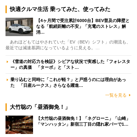
快適クルマ生活 乗ってみた、使ってみた
【4ヶ月間で受注累計6000台】BEV普及の障壁と
なる「航続距離の不安」「充電のストレス」解
消…
あれほどもてはやされていた「EV（BEV）シフト」の潮流も、
最近では減速基調になっているように見える。…
《雪道の対応力を検証》シビアな状況で実感した「フォレスタ
ー」の真価 「ターボ」と「スト…
乗り込むと同時に「これが軽？」と戸惑うのには理由があっ
た 「日産ルークス」さらなる躍進…
一覧を見る
大竹聡の「昼酒御免！」
【大竹聡の昼酒御免！】「ネグローニ」「山崎」
「マンハッタン」新宿三丁目の隠れ家バーで1…