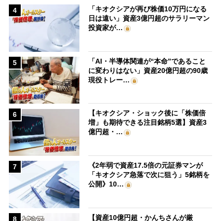
「キオクシアが再び株価10万円になる
4
日は遠い」資産3億円超のサラリーマン
投資家が…
「AI・半導体関連が“本命”であること
5
に変わりはない」資産20億円超の90歳
現役トレー…
【キオクシア・ショック後に「株価倍
6
増」も期待できる注目銘柄5選】資産3
億円超・…
《2年弱で資産17.5倍の元証券マンが
7
「キオクシア急落で次に狙う」5銘柄を
公開》10…
【資産10億円超・かんちさんが厳
8