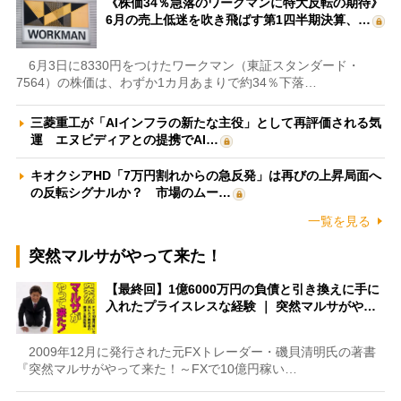
《株価34％急落のワークマンに特大反転の期待》
6月の売上低迷を吹き飛ばす第1四半期決算、…
6月3日に8330円をつけたワークマン（東証スタンダード・
7564）の株価は、わずか1カ月あまりで約34％下落…
三菱重工が「AIインフラの新たな主役」として再評価される気
運 エヌビディアとの提携でAI…
キオクシアHD「7万円割れからの急反発」は再びの上昇局面へ
の反転シグナルか？ 市場のムー…
一覧を見る
突然マルサがやって来た！
【最終回】1億6000万円の負債と引き換えに手に
入れたプライスレスな経験 ｜ 突然マルサがや…
2009年12月に発行された元FXトレーダー・磯貝清明氏の著書
『突然マルサがやって来た！～FXで10億円稼い…