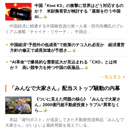
中国「Kimi K3」の衝撃に世界はどう対応するの
か？ 米財務長官が検討する「蒸留を行う中国
AI…
中国経済に精通する中国株投資の第一人者・田代尚機氏のプレ
ミアム連載「チャイナ・リサーチ」。中国企…
中国経済“予想外の低成長”で政策のテコ入れ必至か 経済運営
方針の修正で成長加速が予想さ…
“AI革命”で爆発的な需要拡大が見込まれる「CXO」とは何
か？ 高い競争力を持つ中国の医薬品…
一覧を見る
「みんなで大家さん」配当ストップ騒動の内幕
《ついに見えた問題の核心》「みんなで大家さ
ん」2000億円超不動産投資トラブル“異常なく
ら…
本誌『週刊ポスト』が追及してきた不動産投資商品「みんなで
大家さん」がいよいよ最終局面を迎えている…