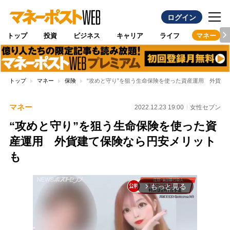
ログイン
トップ
投資
ビジネス
キャリア
ライフ
マネー
トップ
マネー
保険
“攻めと守り”を狙う生命保険を使った資産運用 外貨建
マネー
2022.12.23 19:00
女性セブン
“攻めと守り”を狙う生命保険を使った資
産運用 外貨建て保険なら円安メリット
も
もっと見る
arrow_forward_ios