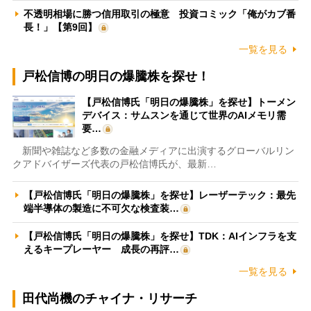
不透明相場に勝つ信用取引の極意 投資コミック「俺がカブ番
長！」【第9回】
一覧を見る
戸松信博の明日の爆騰株を探せ！
【戸松信博氏「明日の爆騰株」を探せ】トーメン
デバイス：サムスンを通じて世界のAIメモリ需
要…
新聞や雑誌など多数の金融メディアに出演するグローバルリン
クアドバイザーズ代表の戸松信博氏が、最新…
【戸松信博氏「明日の爆騰株」を探せ】レーザーテック：最先
端半導体の製造に不可欠な検査装…
【戸松信博氏「明日の爆騰株」を探せ】TDK：AIインフラを支
えるキープレーヤー 成長の再評…
一覧を見る
田代尚機のチャイナ・リサーチ