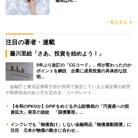
週間は問…
一覧を見る
注目の著者・連載
藤川里絵「さあ、投資を始めよう！」
5年ぶり改訂の「CGコード」、何が変わったのか
ポイントを解説 企業に成長投資の具体的な説
明…
金融庁と東京証券取引所が共同で策定している上場企業の経営
や取締役会のあり方を定める「コーポレート…
【令和のPKOか】GPIFをめぐる片山財務相の「円資産への投
資拡大」発言の波紋 「国債重視」…
インフレでも「物価負け」しない金融商品「物価連動国債」に
注目 元本が物価の動きに合わせ…