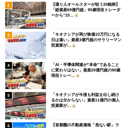
【億り人オールスターが狙う20銘柄】
2
「総資産69億円超」90歳現役トレーダ
ーから“10…
「キオクシアが再び株価10万円になる
3
日は遠い」資産3億円超のサラリーマン
投資家が…
「AI・半導体関連が“本命”であること
4
に変わりはない」資産20億円超の90歳
現役トレー…
「キオクシアが今後も利益を出し続け
5
るかは分からない」資産11億円の個人
投資家が…
【首都圏の不動産価格「危ない駅」ラ
6