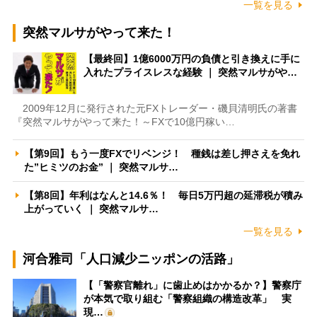
一覧を見る
突然マルサがやって来た！
【最終回】1億6000万円の負債と引き換えに手に
入れたプライスレスな経験 ｜ 突然マルサがや…
2009年12月に発行された元FXトレーダー・磯貝清明氏の著書
『突然マルサがやって来た！～FXで10億円稼い…
【第9回】もう一度FXでリベンジ！ 種銭は差し押さえを免れ
た”ヒミツのお金” ｜ 突然マルサ…
【第8回】年利はなんと14.6％！ 毎日5万円超の延滞税が積み
上がっていく ｜ 突然マルサ…
一覧を見る
河合雅司「人口減少ニッポンの活路」
【「警察官離れ」に歯止めはかかるか？】警察庁
が本気で取り組む「警察組織の構造改革」 実
現…