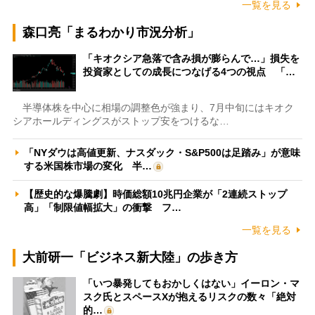
一覧を見る
森口亮「まるわかり市況分析」
「キオクシア急落で含み損が膨らんで…」損失を
投資家としての成長につなげる4つの視点 「…
半導体株を中心に相場の調整色が強まり、7月中旬にはキオク
シアホールディングスがストップ安をつけるな…
「NYダウは高値更新、ナスダック・S&P500は足踏み」が意味
する米国株市場の変化 半…
【歴史的な爆騰劇】時価総額10兆円企業が「2連続ストップ
高」「制限値幅拡大」の衝撃 フ…
一覧を見る
大前研一「ビジネス新大陸」の歩き方
「いつ暴発してもおかしくはない」イーロン・マ
スク氏とスペースXが抱えるリスクの数々「絶対
的…