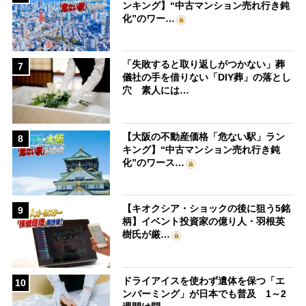
ンキング】“中古マンション売れ行き鈍
化”のワー…
「失敗すると取り返しがつかない」葬
7
儀社の手を借りない「DIY葬」の落とし
穴 素人には…
【大阪の不動産価格「危ない駅」ラン
8
キング】“中古マンション売れ行き鈍
化”のワース…
【キオクシア・ショックの後に狙う5銘
9
柄】イベント投資家の億り人・羽根英
樹氏が厳…
ドライアイスを使わず遺体を保つ「エ
10
ンバーミング」が日本でも普及 1～2