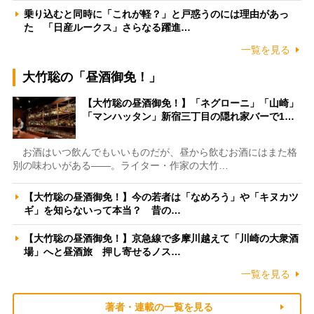
乗り込むと同時に「これが軽？」と戸惑うのには理由があっ
た 「日産ルークス」さらなる躍進…
一覧を見る
大竹聡の「昼酒御免！」
【大竹聡の昼酒御免！】「ネグローニ」「山崎」
「マンハッタン」新宿三丁目の隠れ家バーで1…
お酒はいつ飲んでもいいものだが、昼から飲むお酒にはまた格
別の味わいがある――。ライター・作家の大竹…
【大竹聡の昼酒御免！】今の若者は「なめろう」や「キヌカツ
ギ」を知らないって本当？ 昔の…
【大竹聡の昼酒御免！】京急線で多摩川越えて「川崎の大衆酒
場」へと昼酒旅 押し寄せるノス…
一覧を見る
著者・連載の一覧を見る