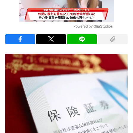
Powered by 
GliaStudios
Mute