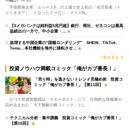
宇宙開発企業「スペースX」の上場で史上初の「兆万長者（ト
リリオネア）」となったイーロン・マスク氏。…
【3メガバンクは純利益5兆円超】銀行、商社、ゼネコンは最高
益続出の一方で、中小企業・…
急増する中国企業の“国籍ロンダリング” SHEIN、TikTok、
Temu…本社機能を海外に移転させ…
一覧を見る
投資ノウハウ満載コミック「俺がカブ番長！」
「売り時」を逃さないトレンド見極め術 投資コ
ミック「俺がカブ番長！」【第11回】
かつて投資情報雑誌「マネーポスト」にて、圧倒的な情報量が
詰め込まれた「天下無敵の株コミック」とし…
テクニカル分析・集中講義 投資コミック「俺がカブ番長！」
【第10回】