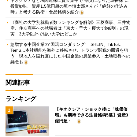
キオクシアなどAI関連株に資金集中で“割安になった成長株”に
投資妙味 資産1.5億円超の坂本慎太郎さんが「絶好の仕込み
時」と考える防衛・食品銘柄を紹介
《商社の大学別就職者数ランキングを解剖》三菱商事、三井物
産、住友商事への就職者は「東大・早大・慶大で約6割」の現
実 3大学以外で強い大学はどこか
急増する中国企業の“国籍ロンダリング” SHEIN、TikTok、
Temu…本社機能を海外に移転させ、トランプ関税の回避を狙
う 現地人を隠れ蓑にした中国企業の農業参入・土地取得への
懸念も
関連記事
ランキング
【キオクシア・ショック後に「株価倍
1
増」も期待できる注目銘柄5選】資産3
億円超・…