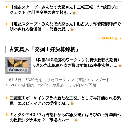
【独走スクープ・みんなで大家さん】二転三転した“成田プロ
ジェクト”の計画変更の裏で起き…
【追及スクープ・みんなで大家さん】独占入手“内部議事録”で
明かされる柳瀬健一・代表の思…
一覧を見る
古賀真人「発掘！好決算銘柄」
《株価34％急落のワークマンに特大反転の期待》
6月の売上低迷を吹き飛ばす第1四半期決算、…
6月3日に8330円をつけたワークマン（東証スタンダード・
7564）の株価は、わずか1カ月あまりで約34％下落…
三菱重工が「AIインフラの新たな主役」として再評価される気
運 エヌビディアとの提携でAI…
キオクシアHD「7万円割れからの急反発」は再びの上昇局面へ
の反転シグナルか？ 市場のムー…