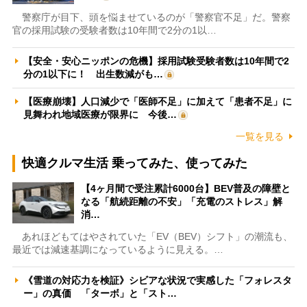
警察庁が目下、頭を悩ませているのが「警察官不足」だ。警察
官の採用試験の受験者数は10年間で2分の1以…
【安全・安心ニッポンの危機】採用試験受験者数は10年間で2
分の1以下に！ 出生数減がも…
【医療崩壊】人口減少で「医師不足」に加えて「患者不足」に
見舞われ地域医療が限界に 今後…
一覧を見る
快適クルマ生活 乗ってみた、使ってみた
【4ヶ月間で受注累計6000台】BEV普及の障壁と
なる「航続距離の不安」「充電のストレス」解
消…
あれほどもてはやされていた「EV（BEV）シフト」の潮流も、
最近では減速基調になっているように見える。…
《雪道の対応力を検証》シビアな状況で実感した「フォレスタ
ー」の真価 「ターボ」と「スト…