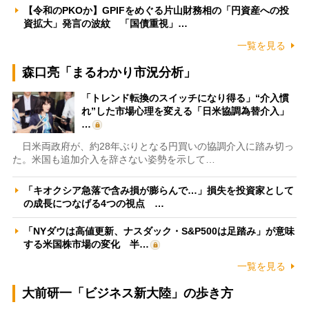
【令和のPKOか】GPIFをめぐる片山財務相の「円資産への投
資拡大」発言の波紋 「国債重視」…
一覧を見る
森口亮「まるわかり市況分析」
「トレンド転換のスイッチになり得る」“介入慣
れ”した市場心理を変える「日米協調為替介入」
…
日米両政府が、約28年ぶりとなる円買いの協調介入に踏み切っ
た。米国も追加介入を辞さない姿勢を示して…
「キオクシア急落で含み損が膨らんで…」損失を投資家として
の成長につなげる4つの視点 …
「NYダウは高値更新、ナスダック・S&P500は足踏み」が意味
する米国株市場の変化 半…
一覧を見る
大前研一「ビジネス新大陸」の歩き方