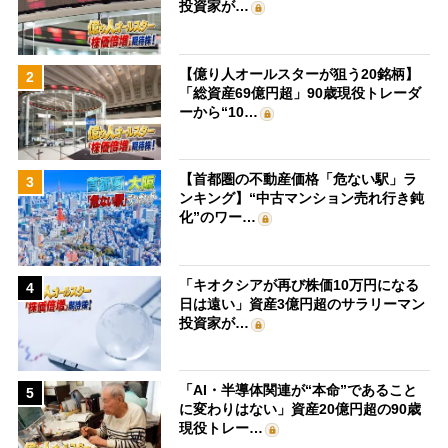
投資家が…
【億り人オールスターが狙う20銘柄】
2
「総資産69億円超」90歳現役トレーダ
ーから“10…
【首都圏の不動産価格「危ない駅」ラ
3
ンキング】“中古マンション売れ行き鈍
化”のワー…
「キオクシアが再び株価10万円になる
4
日は遠い」資産3億円超のサラリーマン
投資家が…
「AI・半導体関連が“本命”であること
5
に変わりはない」資産20億円超の90歳
現役トレー…