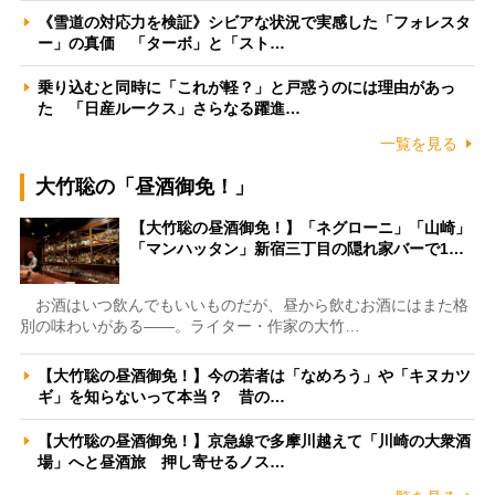
《雪道の対応力を検証》シビアな状況で実感した「フォレスタ
ー」の真価 「ターボ」と「スト…
乗り込むと同時に「これが軽？」と戸惑うのには理由があっ
た 「日産ルークス」さらなる躍進…
一覧を見る
大竹聡の「昼酒御免！」
【大竹聡の昼酒御免！】「ネグローニ」「山崎」
「マンハッタン」新宿三丁目の隠れ家バーで1…
お酒はいつ飲んでもいいものだが、昼から飲むお酒にはまた格
別の味わいがある――。ライター・作家の大竹…
【大竹聡の昼酒御免！】今の若者は「なめろう」や「キヌカツ
ギ」を知らないって本当？ 昔の…
【大竹聡の昼酒御免！】京急線で多摩川越えて「川崎の大衆酒
場」へと昼酒旅 押し寄せるノス…