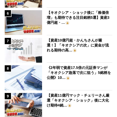
【キオクシア・ショック後に「株価倍
6
増」も期待できる注目銘柄5選】資産3
億円超・…
【資産10億円超・かんちさんが厳
7
選！】「キオクシアの次」に資金が流
れる期待の高…
《2年弱で資産17.5倍の元証券マンが
8
「キオクシア急落で次に狙う」5銘柄を
公開》10…
【資産11億円マック・チェリーさん厳
9
選「キオクシア・ショック」後に大化
け期待4銘…