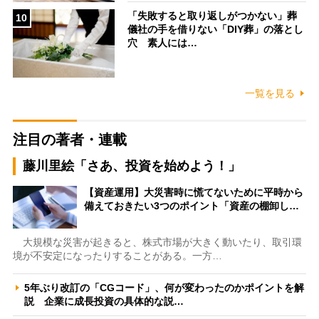
「失敗すると取り返しがつかない」葬
10
儀社の手を借りない「DIY葬」の落とし
穴 素人には…
一覧を見る
注目の著者・連載
藤川里絵「さあ、投資を始めよう！」
【資産運用】大災害時に慌てないために平時から
備えておきたい3つのポイント「資産の棚卸し…
大規模な災害が起きると、株式市場が大きく動いたり、取引環
境が不安定になったりすることがある。一方…
5年ぶり改訂の「CGコード」、何が変わったのかポイントを解
説 企業に成長投資の具体的な説…