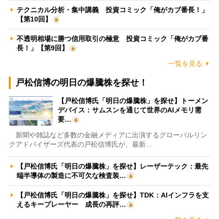
テクニカル分析・集中講義 投資コミック「俺がカブ番長！」
【第10回】
不透明相場に勝つ信用取引の極意 投資コミック「俺がカブ番
長！」【第9回】
一覧を見る
戸松信博の明日の爆騰株を探せ！
【戸松信博氏「明日の爆騰株」を探せ】トーメン
デバイス：サムスンを通じて世界のAIメモリ需
要…
新聞や雑誌など多数の金融メディアに出演するグローバルリン
クアドバイザーズ代表の戸松信博氏が、最新…
【戸松信博氏「明日の爆騰株」を探せ】レーザーテック：最先
端半導体の製造に不可欠な検査装…
【戸松信博氏「明日の爆騰株」を探せ】TDK：AIインフラを支
えるキープレーヤー 成長の再評…