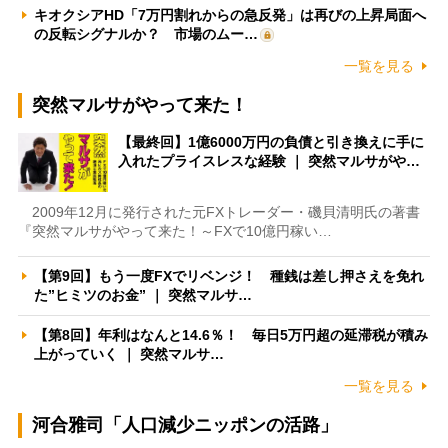
キオクシアHD「7万円割れからの急反発」は再びの上昇局面へ
の反転シグナルか？ 市場のムー…
一覧を見る
突然マルサがやって来た！
【最終回】1億6000万円の負債と引き換えに手に
入れたプライスレスな経験 ｜ 突然マルサがや…
2009年12月に発行された元FXトレーダー・磯貝清明氏の著書
『突然マルサがやって来た！～FXで10億円稼い…
【第9回】もう一度FXでリベンジ！ 種銭は差し押さえを免れ
た”ヒミツのお金” ｜ 突然マルサ…
【第8回】年利はなんと14.6％！ 毎日5万円超の延滞税が積み
上がっていく ｜ 突然マルサ…
一覧を見る
河合雅司「人口減少ニッポンの活路」