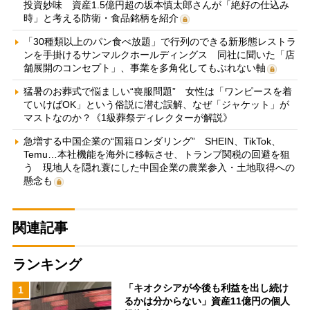
投資妙味 資産1.5億円超の坂本慎太郎さんが「絶好の仕込み
時」と考える防衛・食品銘柄を紹介
「30種類以上のパン食べ放題」で行列のできる新形態レストラ
ンを手掛けるサンマルクホールディングス 同社に聞いた「店
舗展開のコンセプト」、事業を多角化してもぶれない軸
猛暑のお葬式で悩ましい“喪服問題” 女性は「ワンピースを着
ていけばOK」という俗説に潜む誤解、なぜ「ジャケット」が
マストなのか？《1級葬祭ディレクターが解説》
急増する中国企業の“国籍ロンダリング” SHEIN、TikTok、
Temu…本社機能を海外に移転させ、トランプ関税の回避を狙
う 現地人を隠れ蓑にした中国企業の農業参入・土地取得への
懸念も
関連記事
ランキング
「キオクシアが今後も利益を出し続け
1
るかは分からない」資産11億円の個人