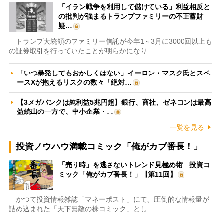
「イラン戦争を利用して儲けている」利益相反と
の批判が強まるトランプファミリーの不正蓄財
疑…
トランプ大統領のファミリー信託が今年1～3月に3000回以上も
の証券取引を行っていたことが明らかになり…
「いつ暴発してもおかしくはない」イーロン・マスク氏とスペ
ースXが抱えるリスクの数々「絶対…
【3メガバンクは純利益5兆円超】銀行、商社、ゼネコンは最高
益続出の一方で、中小企業・…
一覧を見る
投資ノウハウ満載コミック「俺がカブ番長！」
「売り時」を逃さないトレンド見極め術 投資コ
ミック「俺がカブ番長！」【第11回】
かつて投資情報雑誌「マネーポスト」にて、圧倒的な情報量が
詰め込まれた「天下無敵の株コミック」とし…