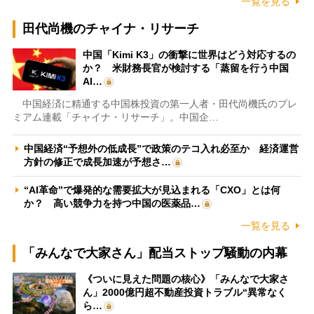
一覧を見る
田代尚機のチャイナ・リサーチ
中国「Kimi K3」の衝撃に世界はどう対応するの
か？ 米財務長官が検討する「蒸留を行う中国
AI…
中国経済に精通する中国株投資の第一人者・田代尚機氏のプレ
ミアム連載「チャイナ・リサーチ」。中国企…
中国経済“予想外の低成長”で政策のテコ入れ必至か 経済運営
方針の修正で成長加速が予想さ…
“AI革命”で爆発的な需要拡大が見込まれる「CXO」とは何
か？ 高い競争力を持つ中国の医薬品…
一覧を見る
「みんなで大家さん」配当ストップ騒動の内幕
《ついに見えた問題の核心》「みんなで大家さ
ん」2000億円超不動産投資トラブル“異常なく
ら…