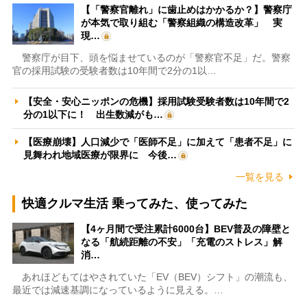
【「警察官離れ」に歯止めはかかるか？】警察庁
が本気で取り組む「警察組織の構造改革」 実
現…
警察庁が目下、頭を悩ませているのが「警察官不足」だ。警察
官の採用試験の受験者数は10年間で2分の1以…
【安全・安心ニッポンの危機】採用試験受験者数は10年間で2
分の1以下に！ 出生数減がも…
【医療崩壊】人口減少で「医師不足」に加えて「患者不足」に
見舞われ地域医療が限界に 今後…
一覧を見る
快適クルマ生活 乗ってみた、使ってみた
【4ヶ月間で受注累計6000台】BEV普及の障壁と
なる「航続距離の不安」「充電のストレス」解
消…
あれほどもてはやされていた「EV（BEV）シフト」の潮流も、
最近では減速基調になっているように見える。…