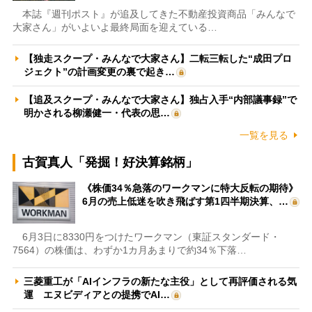
本誌『週刊ポスト』が追及してきた不動産投資商品「みんなで
大家さん」がいよいよ最終局面を迎えている…
【独走スクープ・みんなで大家さん】二転三転した“成田プロ
ジェクト”の計画変更の裏で起き…
【追及スクープ・みんなで大家さん】独占入手“内部議事録”で
明かされる柳瀬健一・代表の思…
一覧を見る
古賀真人「発掘！好決算銘柄」
《株価34％急落のワークマンに特大反転の期待》
6月の売上低迷を吹き飛ばす第1四半期決算、…
6月3日に8330円をつけたワークマン（東証スタンダード・
7564）の株価は、わずか1カ月あまりで約34％下落…
三菱重工が「AIインフラの新たな主役」として再評価される気
運 エヌビディアとの提携でAI…