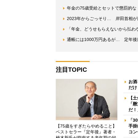
年金の75歳受給とセットで懲罰的な
2023年からごっそり… 岸田首相
「年金、どうせもらえないから払わ
通帳には1000万円あるが… 定年
注目TOPIC
お酒
だけ
【土
「懸
だ！
「3
【75歳をすぎたらやめること】
手掛
ベストセラー『定年後』著者・
コン
楠木新氏が指南する老年期の好