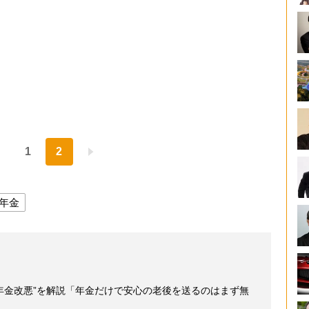
1
2
年金
年金改悪”を解説「年金だけで安心の老後を送るのはまず無