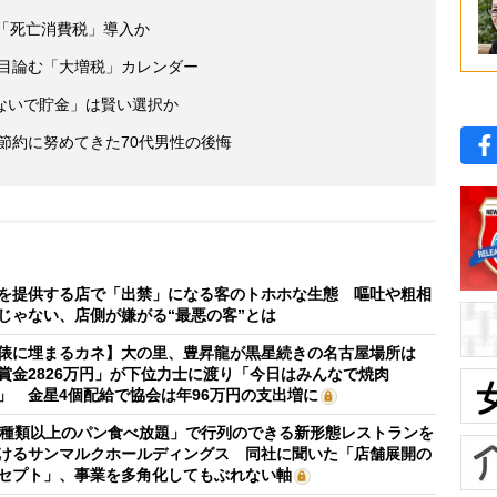
「死亡消費税」導入か
が目論む「大増税」カレンダー
ないで貯金」は賢い選択か
後節約に努めてきた70代男性の後悔
を提供する店で「出禁」になる客のトホホな生態 嘔吐や粗相
じゃない、店側が嫌がる“最悪の客”とは
俵に埋まるカネ】大の里、豊昇龍が黒星続きの名古屋場所は
賞金2826万円」が下位力士に渡り「今日はみんなで焼肉
」 金星4個配給で協会は年96万円の支出増に
0種類以上のパン食べ放題」で行列のできる新形態レストランを
けるサンマルクホールディングス 同社に聞いた「店舗展開の
セプト」、事業を多角化してもぶれない軸