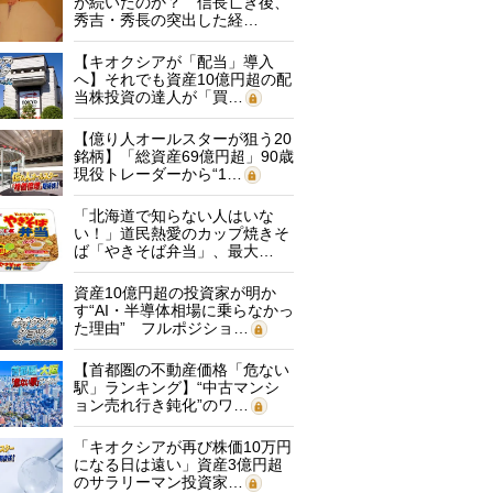
が続いたのか？ 信長亡き後、
秀吉・秀長の突出した経…
【キオクシアが「配当」導入
へ】それでも資産10億円超の配
当株投資の達人が「買…
【億り人オールスターが狙う20
銘柄】「総資産69億円超」90歳
現役トレーダーから“1…
「北海道で知らない人はいな
い！」道民熱愛のカップ焼きそ
ば「やきそば弁当」、最大…
資産10億円超の投資家が明か
す“AI・半導体相場に乗らなかっ
た理由” フルポジショ…
【首都圏の不動産価格「危ない
駅」ランキング】“中古マンシ
ョン売れ行き鈍化”のワ…
「キオクシアが再び株価10万円
になる日は遠い」資産3億円超
のサラリーマン投資家…