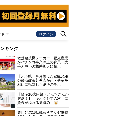
ンド
ログイン
ンキング
老舗遊技機メーカー・豊丸産業
がパチンコ事業停止の背景 大
手と中小の格差拡大に拍…
【天下統一を見据えた豊臣兄弟
の経済政策】秀吉が弟・秀長を
紀伊に転封した納得の事…
【資産10億円超・かんちさんが
厳選！】「キオクシアの次」に
資金が流れる期待の…
豊臣兄弟は転戦続きでなぜ軍費