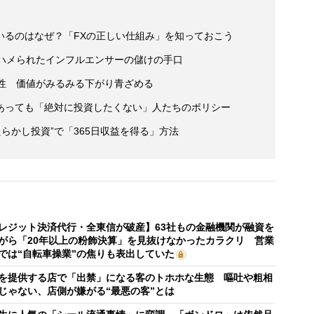
いるのはなぜ？「FXの正しい仕組み」を知っておこう
がハメられたインフルエンサーの儲けの手口
男性 価値がみるみる下がり青ざめる
あっても「絶対に投資したくない」人たちのポリシー
らかし投資”で「365日収益を得る」方法
レジット決済代行・全東信が破産】63社もの金融機関が融資を
がら「20年以上の粉飾決算」を見抜けなかったカラクリ 営業
では“自転車操業”の焦りも表出していた
を提供する店で「出禁」になる客のトホホな生態 嘔吐や粗相
じゃない、店側が嫌がる“最悪の客”とは