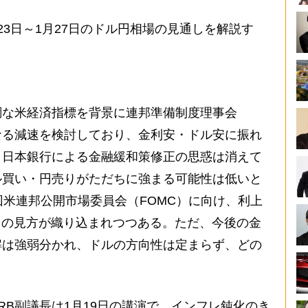
3日～1月27日のドル円相場の見通しを解説す
な米経済指標を背景に連邦準備制度理事会
なる減速を検討しており、金利安・ドル安に振れ
、日本銀行による金融緩和策修正の思惑は消えて
ル買い・円売りがただちに強まる可能性は低いと
次回米連邦公開市場委員会（FOMC）に向け、利上
るとの見方が織り込まれつつある。ただ、今後の金
解は強弱分かれ、ドルの方向性は定まらず、どの
。
B副議長は1月19日の講演で、インフレ鈍化のき