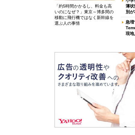
小学
「約5時間かかるし、料金も高
薄状
いのになぜ？」東京～博多間の
別が
移動に飛行機ではなく新幹線を
急増
選ぶ人の事情
Te
現地