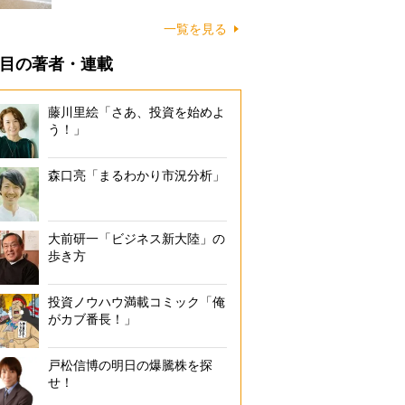
に…
一覧を見る
目の著者・連載
藤川里絵「さあ、投資を始めよ
う！」
森口亮「まるわかり市況分析」
大前研一「ビジネス新大陸」の
歩き方
投資ノウハウ満載コミック「俺
がカブ番長！」
戸松信博の明日の爆騰株を探
せ！