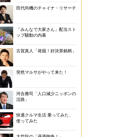
田代尚機のチャイナ・リサーチ
「みんなで大家さん」配当スト
ップ騒動の内幕
古賀真人「発掘！好決算銘柄」
突然マルサがやって来た！
河合雅司「人口減少ニッポンの
活路」
快適クルマ生活 乗ってみた、
使ってみた
大竹聡の「昼酒御免！」