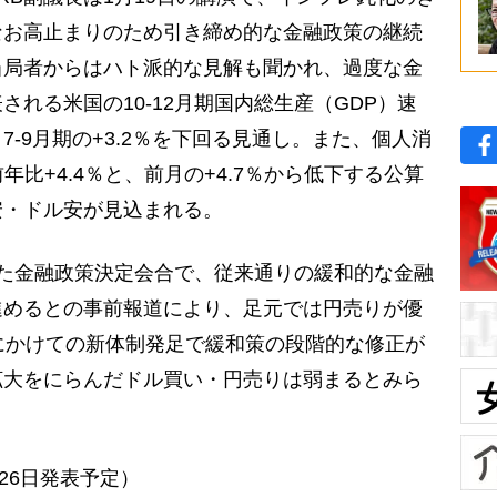
なお高止まりのため引き締め的な金融政策の継続
当局者からはハト派的な見解も聞かれ、過度な金
れる米国の10-12月期国内総生産（GDP）速
7-9月期の+3.2％を下回る見通し。また、個人消
年比+4.4％と、前月の+4.7％から低下する公算
安・ドル安が見込まれる。
した金融政策決定会合で、従来通りの緩和的な金融
進めるとの事前報道により、足元では円売りが優
にかけての新体制発足で緩和策の段階的な修正が
拡大をにらんだドル買い・円売りは弱まるとみら
（26日発表予定）