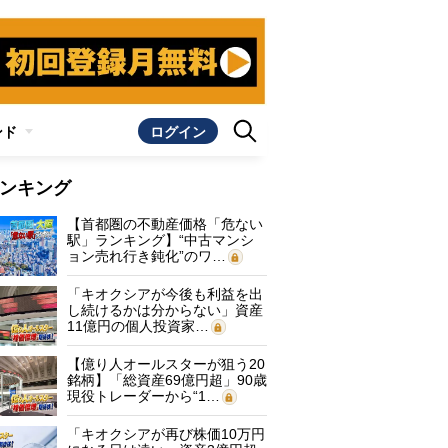
ンド
ログイン
ンキング
【首都圏の不動産価格「危ない
駅」ランキング】“中古マンシ
ョン売れ行き鈍化”のワ…
「キオクシアが今後も利益を出
し続けるかは分からない」資産
11億円の個人投資家…
【億り人オールスターが狙う20
銘柄】「総資産69億円超」90歳
現役トレーダーから“1…
「キオクシアが再び株価10万円