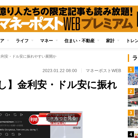
ア
ライフ
マネー
住まい・不動産
家計
トレ
金利安・ドル安に振れやすい展開か
ラ
1
2023.01.22 08:00
マネーポストWEB
し】金利安・ドル安に振れ
2
3
もっと見る
arrow_forward_ios
4