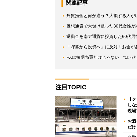
関連記事
外貨預金と何が違う？大損する人が
仮想通貨で大儲け狙った30代女性
退職金を南ア通貨に投資した60代
「貯蓄から投資へ」に反対！お金が
FXは短期売買だけじゃない “ほった
注目TOPIC
【ク
しな
現場
お酒
だけ