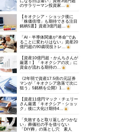
になる日は遠い」資産3億円超
のサラリーマン投資家…
【キオクシア・ショック後に
「株価倍増」も期待できる注目
銘柄5選】資産3億円超…
「AI・半導体関連が“本命”であ
ることに変わりはない」資産20
億円超の90歳現役トレ…
【資産10億円超・かんちさんが
厳選！】「キオクシアの次」に
資金が流れる期待の…
《2年弱で資産17.5倍の元証券
マンが「キオクシア急落で次に
狙う」5銘柄を公開》1…
【資産11億円マック・チェリー
さん厳選「キオクシア・ショッ
ク」後に大化け期待4…
「失敗すると取り返しがつかな
い」葬儀社の手を借りない
「DIY葬」の落とし穴 素人