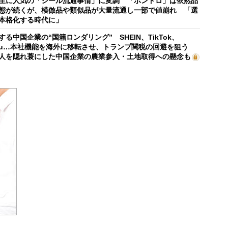
生に人気の「シール流通事情」に変調 「ボンドロ」は依然品
態が続くが、模倣品や類似品が大量流通し一部で値崩れ 「選
本格化する時代に」
する中国企業の“国籍ロンダリング” SHEIN、TikTok、
mu…本社機能を海外に移転させ、トランプ関税の回避を狙う
人を隠れ蓑にした中国企業の農業参入・土地取得への懸念も