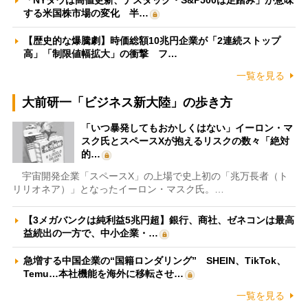
「NYダウは高値更新、ナスダック・S&P500は足踏み」が意味
する米国株市場の変化 半…
【歴史的な爆騰劇】時価総額10兆円企業が「2連続ストップ
高」「制限値幅拡大」の衝撃 フ…
一覧を見る
大前研一「ビジネス新大陸」の歩き方
「いつ暴発してもおかしくはない」イーロン・マ
スク氏とスペースXが抱えるリスクの数々「絶対
的…
宇宙開発企業「スペースX」の上場で史上初の「兆万長者（ト
リリオネア）」となったイーロン・マスク氏。…
【3メガバンクは純利益5兆円超】銀行、商社、ゼネコンは最高
益続出の一方で、中小企業・…
急増する中国企業の“国籍ロンダリング” SHEIN、TikTok、
Temu…本社機能を海外に移転させ…
一覧を見る