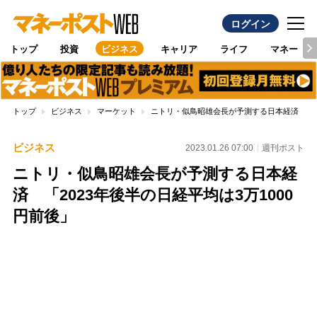
ログイン
トップ
投資
ビジネス
キャリア
ライフ
マネー
トップ
ビジネス
マーケット
ニトリ・似鳥昭雄会長が予測する日本経済 「20
ビジネス
2023.01.26 07:00
週刊ポスト
ニトリ・似鳥昭雄会長が予測する日本経
済 「2023年後半の日経平均は3万1000
円前後」
Loaded
:
100.00%
/
Unmute