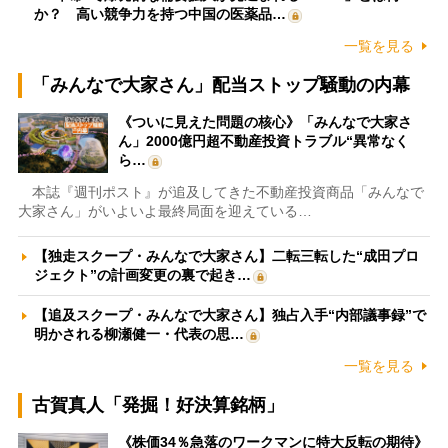
か？ 高い競争力を持つ中国の医薬品…
一覧を見る
「みんなで大家さん」配当ストップ騒動の内幕
《ついに見えた問題の核心》「みんなで大家さ
ん」2000億円超不動産投資トラブル“異常なく
ら…
本誌『週刊ポスト』が追及してきた不動産投資商品「みんなで
大家さん」がいよいよ最終局面を迎えている…
【独走スクープ・みんなで大家さん】二転三転した“成田プロ
ジェクト”の計画変更の裏で起き…
【追及スクープ・みんなで大家さん】独占入手“内部議事録”で
明かされる柳瀬健一・代表の思…
一覧を見る
古賀真人「発掘！好決算銘柄」
《株価34％急落のワークマンに特大反転の期待》