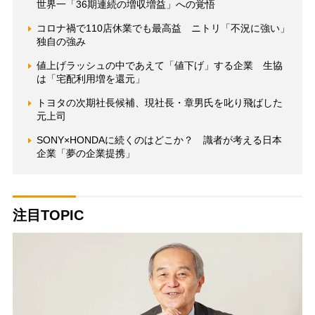
世界一「36期連続の増収増益」への覚悟
コロナ禍で110店休業でも最高益 ニトリ「不況に強い」
独自の強み
値上げラッシュの中であえて「値下げ」する企業 生協
は「宅配利用増を還元」
トヨタの次期社長候補、現社長・章男氏を叱り飛ばした
元上司
SONY×HONDAに続くのはどこか？ 識者が考える日本
企業「夢の企業提携」
注目TOPIC