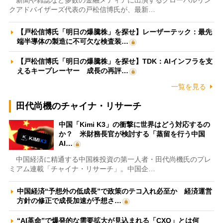
新聞や雑誌など多数の金融メディアに出演するグローバルリン
クアドバイザーズ代表の戸松信博氏が、最新…
【戸松信博氏「明日の爆騰株」を探せ】レーザーテック：最先
端半導体の製造に不可欠な検査装…
【戸松信博氏「明日の爆騰株」を探せ】TDK：AIインフラを支
えるキープレーヤー 成長の再評…
一覧を見る
田代尚機のチャイナ・リサーチ
中国「Kimi K3」の衝撃に世界はどう対応するの
か？ 米財務長官が検討する「蒸留を行う中国
AI…
中国経済に精通する中国株投資の第一人者・田代尚機氏のプレ
ミアム連載「チャイナ・リサーチ」。中国企…
中国経済“予想外の低成長”で政策のテコ入れ必至か 経済運営
方針の修正で成長加速が予想さ…
“AI革命”で爆発的な需要拡大が見込まれる「CXO」とは何