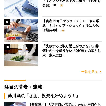
「キオクシア急落で次に狙う」5銘柄を
公開》10…
【資産11億円マック・チェリーさん厳
9
選「キオクシア・ショック」後に大化
け期待4銘…
「失敗すると取り返しがつかない」葬
10
儀社の手を借りない「DIY葬」の落とし
穴 素人には…
一覧を見る
注目の著者・連載
藤川里絵「さあ、投資を始めよう！」
【資産運用】大災害時に慌てないために平時から