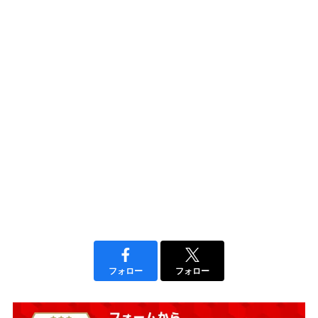
フォロー
フォロー