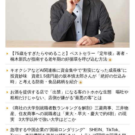
【75歳をすぎたらやめること】ベストセラー『定年後』著者・
楠木新氏が指南する老年期の好循環を呼び込む方法
キオクシアなどAI関連株に資金集中で“割安になった成長株”に
投資妙味 資産1.5億円超の坂本慎太郎さんが「絶好の仕込み
時」と考える防衛・食品銘柄を紹介
お酒を提供する店で「出禁」になる客のトホホな生態 嘔吐や
粗相だけじゃない、店側が嫌がる“最悪の客”とは
《商社の大学別就職者数ランキングを解剖》三菱商事、三井物
産、住友商事への就職者は「東大・早大・慶大で約6割」の現
実 3大学以外で強い大学はどこか
急増する中国企業の“国籍ロンダリング” SHEIN、TikTok、