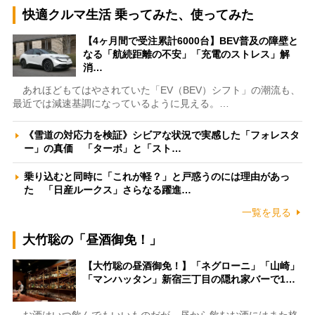
快適クルマ生活 乗ってみた、使ってみた
【4ヶ月間で受注累計6000台】BEV普及の障壁と
なる「航続距離の不安」「充電のストレス」解
消…
あれほどもてはやされていた「EV（BEV）シフト」の潮流も、
最近では減速基調になっているように見える。…
《雪道の対応力を検証》シビアな状況で実感した「フォレスタ
ー」の真価 「ターボ」と「スト…
乗り込むと同時に「これが軽？」と戸惑うのには理由があっ
た 「日産ルークス」さらなる躍進…
一覧を見る
大竹聡の「昼酒御免！」
【大竹聡の昼酒御免！】「ネグローニ」「山崎」
「マンハッタン」新宿三丁目の隠れ家バーで1…