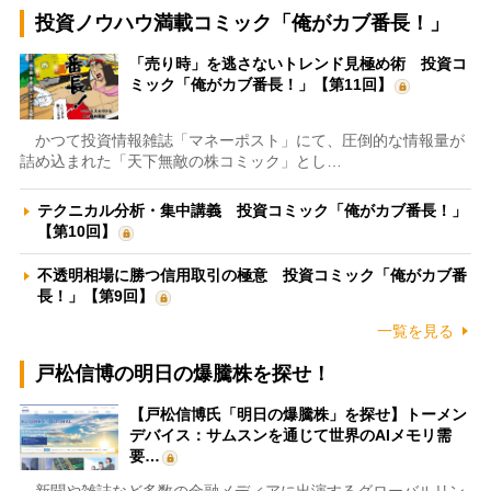
投資ノウハウ満載コミック「俺がカブ番長！」
「売り時」を逃さないトレンド見極め術 投資コ
ミック「俺がカブ番長！」【第11回】
かつて投資情報雑誌「マネーポスト」にて、圧倒的な情報量が
詰め込まれた「天下無敵の株コミック」とし…
テクニカル分析・集中講義 投資コミック「俺がカブ番長！」
【第10回】
不透明相場に勝つ信用取引の極意 投資コミック「俺がカブ番
長！」【第9回】
一覧を見る
戸松信博の明日の爆騰株を探せ！
【戸松信博氏「明日の爆騰株」を探せ】トーメン
デバイス：サムスンを通じて世界のAIメモリ需
要…