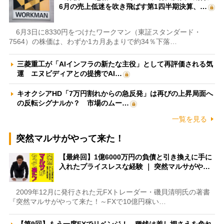
6月の売上低迷を吹き飛ばす第1四半期決算、…
6月3日に8330円をつけたワークマン（東証スタンダード・
7564）の株価は、わずか1カ月あまりで約34％下落…
三菱重工が「AIインフラの新たな主役」として再評価される気
運 エヌビディアとの提携でAI…
キオクシアHD「7万円割れからの急反発」は再びの上昇局面へ
の反転シグナルか？ 市場のムー…
一覧を見る
突然マルサがやって来た！
【最終回】1億6000万円の負債と引き換えに手に
入れたプライスレスな経験 ｜ 突然マルサがや…
2009年12月に発行された元FXトレーダー・磯貝清明氏の著書
『突然マルサがやって来た！～FXで10億円稼い…