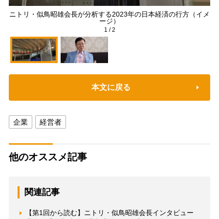
ニトリ・似鳥昭雄会長が分析する2023年の日本経済の行方（イメ
ニ
ージ）
1
/
2
本文に戻る
企業
経営者
他のオススメ記事
関連記事
【第1回から読む】ニトリ・似鳥昭雄会長インタビュー