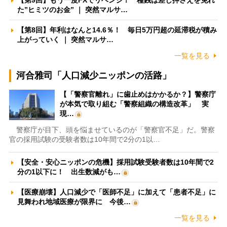
【第9回】もう一度FXでリベンジ！ 種銭は差し押さえを免れ
た”ヒミツのお金” ｜ 突然マルサ…
【第8回】年利はなんと14.6％！ 毎日5万円超の延滞税が積み
上がっていく ｜ 突然マルサ…
一覧を見る
河合雅司「人口減少ニッポンの活路」
【「警察官離れ」に歯止めはかかるか？】警察庁
が本気で取り組む「警察組織の構造改革」 実
現…
警察庁が目下、頭を悩ませているのが「警察官不足」だ。警察
官の採用試験の受験者数は10年間で2分の1以…
【安全・安心ニッポンの危機】採用試験受験者数は10年間で2
分の1以下に！ 出生数減がも…
【医療崩壊】人口減少で「医師不足」に加えて「患者不足」に
見舞われ地域医療が限界に 今後…
一覧を見る