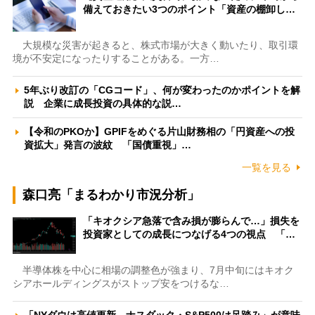
備えておきたい3つのポイント「資産の棚卸し…
大規模な災害が起きると、株式市場が大きく動いたり、取引環
境が不安定になったりすることがある。一方…
5年ぶり改訂の「CGコード」、何が変わったのかポイントを解
説 企業に成長投資の具体的な説…
【令和のPKOか】GPIFをめぐる片山財務相の「円資産への投
資拡大」発言の波紋 「国債重視」…
一覧を見る
森口亮「まるわかり市況分析」
「キオクシア急落で含み損が膨らんで…」損失を
投資家としての成長につなげる4つの視点 「…
半導体株を中心に相場の調整色が強まり、7月中旬にはキオク
シアホールディングスがストップ安をつけるな…