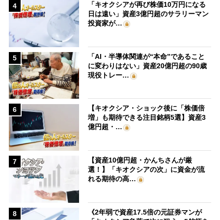
「キオクシアが再び株価10万円になる
4
日は遠い」資産3億円超のサラリーマン
投資家が…
「AI・半導体関連が“本命”であること
5
に変わりはない」資産20億円超の90歳
現役トレー…
【キオクシア・ショック後に「株価倍
6
増」も期待できる注目銘柄5選】資産3
億円超・…
【資産10億円超・かんちさんが厳
7
選！】「キオクシアの次」に資金が流
れる期待の高…
《2年弱で資産17.5倍の元証券マンが
8