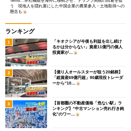
Temu…本社機能を海外に移転させ、トランプ関税の回避を狙
う 現地人を隠れ蓑にした中国企業の農業参入・土地取得への
懸念も
ランキング
「キオクシアが今後も利益を出し続け
1
るかは分からない」資産11億円の個人
投資家が…
【億り人オールスターが狙う20銘柄】
2
「総資産69億円超」90歳現役トレーダ
ーから“10…
【首都圏の不動産価格「危ない駅」ラ
3
ンキング】“中古マンション売れ行き鈍
化”のワー…