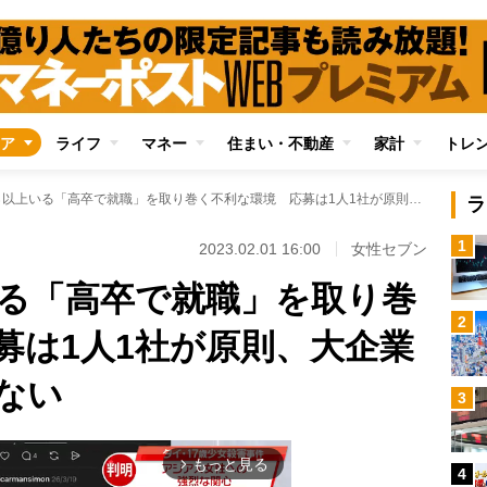
ア
ライフ
マネー
住まい・不動産
家計
トレ
現在も15％以上いる「高卒で就職」を取り巻く不利な環境 応募は1人1社が原則、大企業も採用に意欲的でない
ラ
1
2023.02.01 16:00
女性セブン
いる「高卒で就職」を取り巻
2
募は1人1社が原則、大企業
ない
3
もっと見る
arrow_forward_ios
4