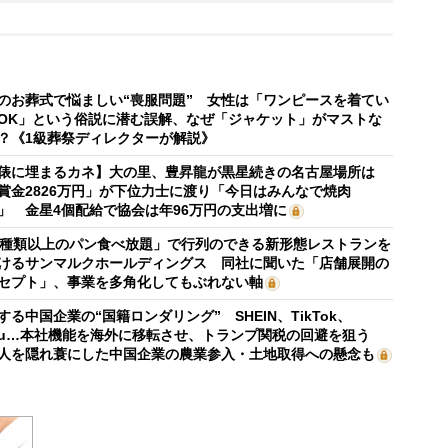
のお葬式で悩ましい“喪服問題” 女性は「ワンピースを着てい
OK」という俗説に潜む誤解、なぜ「ジャケット」がマストな
？《1級葬祭ディレクターが解説》
俵に埋まるカネ】大の里、豊昇龍が黒星続きの名古屋場所は
賞金2826万円」が下位力士に渡り「今日はみんなで焼肉
」 金星4個配給で協会は年96万円の支出増に
0種類以上のパン食べ放題」で行列のできる新形態レストランを
けるサンマルクホールディングス 同社に聞いた「店舗展開の
セプト」、事業を多角化してもぶれない軸
する中国企業の“国籍ロンダリング” SHEIN、TikTok、
mu…本社機能を海外に移転させ、トランプ関税の回避を狙う
人を隠れ蓑にした中国企業の農業参入・土地取得への懸念も