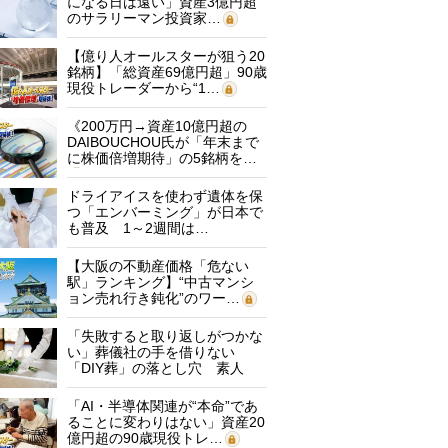
になる日は遠い」資産3億円超
のサラリーマン投資家…
【億り人オールスターが狙う20
銘柄】「総資産69億円超」90歳
現役トレーダーから“1…
《200万円→資産10億円超の
DAIBOUCHOU氏が「年末まで
に株価倍増期待」の5銘柄を…
ドライアイスを使わず遺体を保
つ「エンバーミング」が日本で
も普及 1～2週間は…
【大阪の不動産価格「危ない
駅」ランキング】“中古マンシ
ョン売れ行き鈍化”のワー…
「失敗すると取り返しがつかな
い」葬儀社の手を借りない
「DIY葬」の落とし穴 素人
に…
「AI・半導体関連が“本命”であ
ることに変わりはない」資産20
億円超の90歳現役トレ…