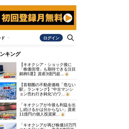
ンド
ログイン
ンキング
【キオクシア・ショック後に
「株価倍増」も期待できる注目
銘柄5選】資産3億円超…
【首都圏の不動産価格「危ない
駅」ランキング】“中古マンシ
ョン売れ行き鈍化”のワ…
「キオクシアが今後も利益を出
し続けるかは分からない」資産
11億円の個人投資家…
「キオクシアが再び株価10万円