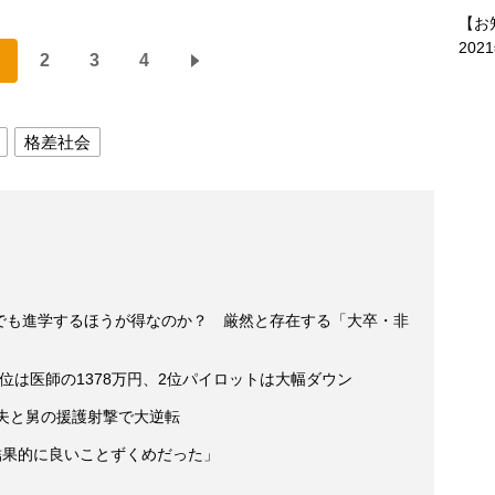
【お
202
2
3
4
格差社会
」でも進学するほうが得なのか？ 厳然と存在する「大卒・非
1位は医師の1378万円、2位パイロットは大幅ダウン
夫と舅の援護射撃で大逆転
結果的に良いことずくめだった」