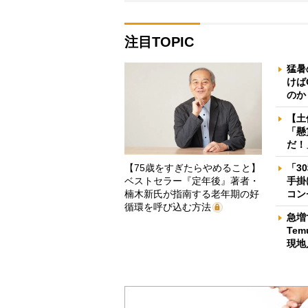
注目TOPIC
猛暑
けば
のか
【土
「懸
だ！
【75歳をすぎたらやめること】
「3
ベストセラー『定年後』著者・
手掛
楠木新氏が指南する老年期の好
コン
循環を呼び込む方法
急増
Te
現地