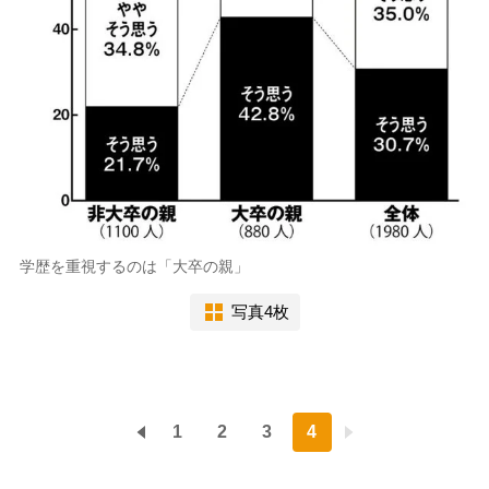
学歴を重視するのは「大卒の親」
写真4枚
1
2
3
4