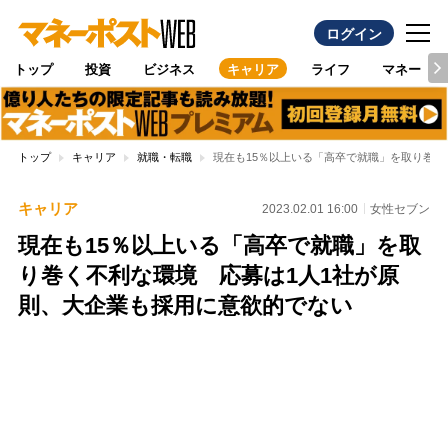
ログイン
トップ
投資
ビジネス
キャリア
ライフ
マネー
トップ
キャリア
就職・転職
現在も15％以上いる「高卒で就職」を取り巻く
キャリア
2023.02.01 16:00
女性セブン
現在も15％以上いる「高卒で就職」を取
り巻く不利な環境 応募は1人1社が原
則、大企業も採用に意欲的でない
Loaded
:
100.00%
/
Unmute