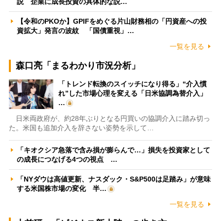
説 企業に成長投資の具体的な説…
【令和のPKOか】GPIFをめぐる片山財務相の「円資産への投
資拡大」発言の波紋 「国債重視」…
一覧を見る
森口亮「まるわかり市況分析」
「トレンド転換のスイッチになり得る」“介入慣
れ”した市場心理を変える「日米協調為替介入」
…
日米両政府が、約28年ぶりとなる円買いの協調介入に踏み切っ
た。米国も追加介入を辞さない姿勢を示して…
「キオクシア急落で含み損が膨らんで…」損失を投資家として
の成長につなげる4つの視点 …
「NYダウは高値更新、ナスダック・S&P500は足踏み」が意味
する米国株市場の変化 半…
一覧を見る