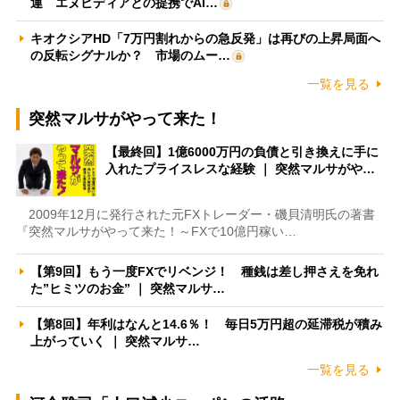
運 エヌビディアとの提携でAI…
キオクシアHD「7万円割れからの急反発」は再びの上昇局面へ
の反転シグナルか？ 市場のムー…
一覧を見る
突然マルサがやって来た！
【最終回】1億6000万円の負債と引き換えに手に
入れたプライスレスな経験 ｜ 突然マルサがや…
2009年12月に発行された元FXトレーダー・磯貝清明氏の著書
『突然マルサがやって来た！～FXで10億円稼い…
【第9回】もう一度FXでリベンジ！ 種銭は差し押さえを免れ
た”ヒミツのお金” ｜ 突然マルサ…
【第8回】年利はなんと14.6％！ 毎日5万円超の延滞税が積み
上がっていく ｜ 突然マルサ…
一覧を見る