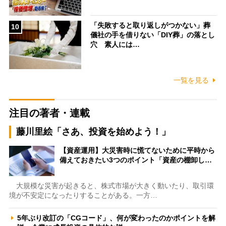
「失敗すると取り返しがつかない」葬
10
儀社の手を借りない「DIY葬」の落とし
穴 素人には…
一覧を見る
注目の著者・連載
藤川里絵「さあ、投資を始めよう！」
【資産運用】大災害時に慌てないために平時から
備えておきたい3つのポイント「資産の棚卸し…
大規模な災害が起きると、株式市場が大きく動いたり、取引環
境が不安定になったりすることがある。一方…
5年ぶり改訂の「CGコード」、何が変わったのかポイントを解