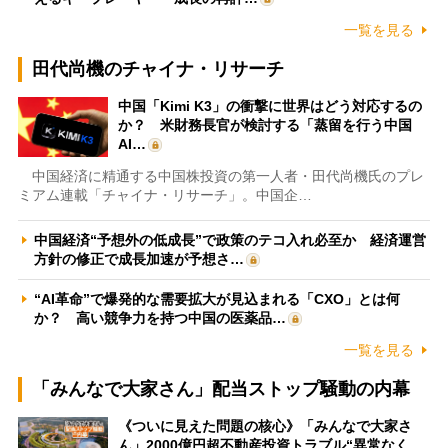
一覧を見る
田代尚機のチャイナ・リサーチ
中国「Kimi K3」の衝撃に世界はどう対応するの
か？ 米財務長官が検討する「蒸留を行う中国
AI…
中国経済に精通する中国株投資の第一人者・田代尚機氏のプレ
ミアム連載「チャイナ・リサーチ」。中国企…
中国経済“予想外の低成長”で政策のテコ入れ必至か 経済運営
方針の修正で成長加速が予想さ…
“AI革命”で爆発的な需要拡大が見込まれる「CXO」とは何
か？ 高い競争力を持つ中国の医薬品…
一覧を見る
「みんなで大家さん」配当ストップ騒動の内幕
《ついに見えた問題の核心》「みんなで大家さ
ん」2000億円超不動産投資トラブル“異常なく