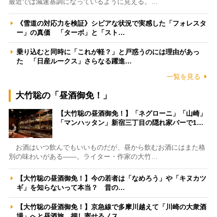
最近では減速基調になっているように見える。…
《雪道の対応力を検証》シビアな状況で実感した「フォレスタ
ー」の真価 「ターボ」と「スト…
乗り込むと同時に「これが軽？」と戸惑うのには理由があっ
た 「日産ルークス」さらなる躍進…
一覧を見る
大竹聡の「昼酒御免！」
【大竹聡の昼酒御免！】「ネグローニ」「山崎」
「マンハッタン」新宿三丁目の隠れ家バーで1…
お酒はいつ飲んでもいいものだが、昼から飲むお酒にはまた格
別の味わいがある――。ライター・作家の大竹…
【大竹聡の昼酒御免！】今の若者は「なめろう」や「キヌカツ
ギ」を知らないって本当？ 昔の…
【大竹聡の昼酒御免！】京急線で多摩川越えて「川崎の大衆酒
場」へと昼酒旅 押し寄せるノス…