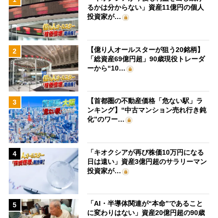
るかは分からない」資産11億円の個人
投資家が…
【億り人オールスターが狙う20銘柄】
2
「総資産69億円超」90歳現役トレーダ
ーから“10…
【首都圏の不動産価格「危ない駅」ラ
3
ンキング】“中古マンション売れ行き鈍
化”のワー…
「キオクシアが再び株価10万円になる
4
日は遠い」資産3億円超のサラリーマン
投資家が…
「AI・半導体関連が“本命”であること
5
に変わりはない」資産20億円超の90歳