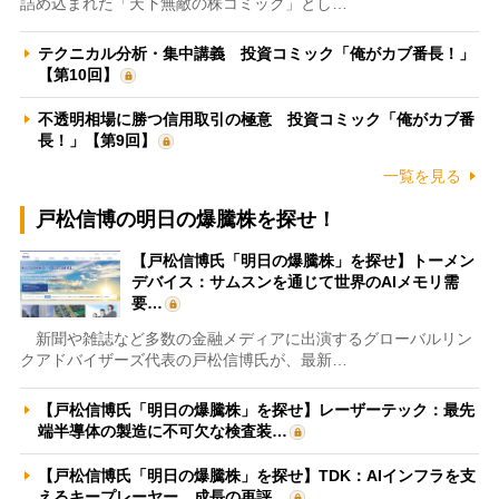
詰め込まれた「天下無敵の株コミック」とし…
テクニカル分析・集中講義 投資コミック「俺がカブ番長！」
【第10回】
不透明相場に勝つ信用取引の極意 投資コミック「俺がカブ番
長！」【第9回】
一覧を見る
戸松信博の明日の爆騰株を探せ！
【戸松信博氏「明日の爆騰株」を探せ】トーメン
デバイス：サムスンを通じて世界のAIメモリ需
要…
新聞や雑誌など多数の金融メディアに出演するグローバルリン
クアドバイザーズ代表の戸松信博氏が、最新…
【戸松信博氏「明日の爆騰株」を探せ】レーザーテック：最先
端半導体の製造に不可欠な検査装…
【戸松信博氏「明日の爆騰株」を探せ】TDK：AIインフラを支
えるキープレーヤー 成長の再評…