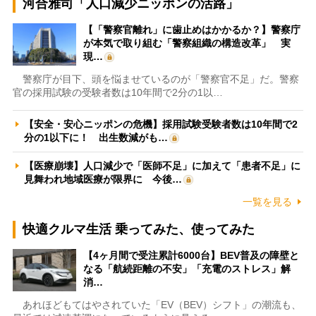
河合雅司「人口減少ニッポンの活路」
【「警察官離れ」に歯止めはかかるか？】警察庁
が本気で取り組む「警察組織の構造改革」 実
現…
警察庁が目下、頭を悩ませているのが「警察官不足」だ。警察
官の採用試験の受験者数は10年間で2分の1以…
【安全・安心ニッポンの危機】採用試験受験者数は10年間で2
分の1以下に！ 出生数減がも…
【医療崩壊】人口減少で「医師不足」に加えて「患者不足」に
見舞われ地域医療が限界に 今後…
一覧を見る
快適クルマ生活 乗ってみた、使ってみた
【4ヶ月間で受注累計6000台】BEV普及の障壁と
なる「航続距離の不安」「充電のストレス」解
消…
あれほどもてはやされていた「EV（BEV）シフト」の潮流も、