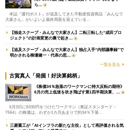
ら…
本誌『週刊ポスト』が追及してきた不動産投資商品「みんなで
大家さん」がいよいよ最終局面を迎えている…
【独走スクープ・みんなで大家さん】二転三転した“成田プロ
ジェクト”の計画変更の裏で起き…
【追及スクープ・みんなで大家さん】独占入手“内部議事録”で
明かされる柳瀬健一・代表の思…
一覧を見る
古賀真人「発掘！好決算銘柄」
《株価34％急落のワークマンに特大反転の期待》
6月の売上低迷を吹き飛ばす第1四半期決算、…
6月3日に8330円をつけたワークマン（東証スタンダード・
7564）の株価は、わずか1カ月あまりで約34％下落…
三菱重工が「AIインフラの新たな主役」として再評価される気