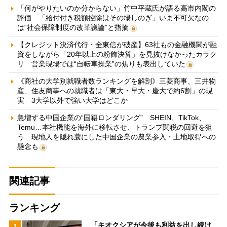
「何がやりたいのか分からない」竹中平蔵氏が語る高市内閣の
評価 「給付付き税額控除はその場しのぎ」いま不可欠なの
は“社会保障制度の改革議論”と指摘
【クレジット決済代行・全東信が破産】63社もの金融機関が融
資をしながら「20年以上の粉飾決算」を見抜けなかったカラク
リ 営業現場では“自転車操業”の焦りも表出していた
《商社の大学別就職者数ランキングを解剖》三菱商事、三井物
産、住友商事への就職者は「東大・早大・慶大で約6割」の現
実 3大学以外で強い大学はどこか
急増する中国企業の“国籍ロンダリング” SHEIN、TikTok、
Temu…本社機能を海外に移転させ、トランプ関税の回避を狙
う 現地人を隠れ蓑にした中国企業の農業参入・土地取得への
懸念も
関連記事
ランキング
「キオクシアが今後も利益を出し続け
1