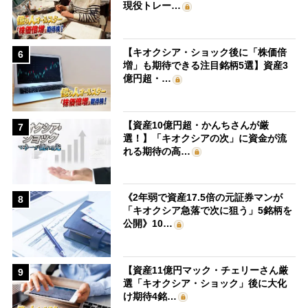
現役トレー…
【キオクシア・ショック後に「株価倍
6
増」も期待できる注目銘柄5選】資産3
億円超・…
【資産10億円超・かんちさんが厳
7
選！】「キオクシアの次」に資金が流
れる期待の高…
《2年弱で資産17.5倍の元証券マンが
8
「キオクシア急落で次に狙う」5銘柄を
公開》10…
【資産11億円マック・チェリーさん厳
9
選「キオクシア・ショック」後に大化
け期待4銘…