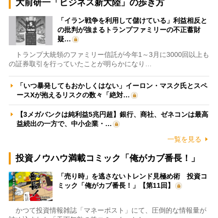
大前研一「ビジネス新大陸」の歩き方
「イラン戦争を利用して儲けている」利益相反と
の批判が強まるトランプファミリーの不正蓄財
疑…
トランプ大統領のファミリー信託が今年1～3月に3000回以上も
の証券取引を行っていたことが明らかになり…
「いつ暴発してもおかしくはない」イーロン・マスク氏とスペ
ースXが抱えるリスクの数々「絶対…
【3メガバンクは純利益5兆円超】銀行、商社、ゼネコンは最高
益続出の一方で、中小企業・…
一覧を見る
投資ノウハウ満載コミック「俺がカブ番長！」
「売り時」を逃さないトレンド見極め術 投資コ
ミック「俺がカブ番長！」【第11回】
かつて投資情報雑誌「マネーポスト」にて、圧倒的な情報量が