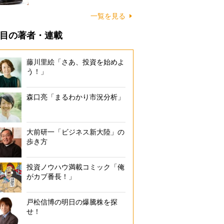
一覧を見る
目の著者・連載
藤川里絵「さあ、投資を始めよ
う！」
森口亮「まるわかり市況分析」
大前研一「ビジネス新大陸」の
歩き方
投資ノウハウ満載コミック「俺
がカブ番長！」
戸松信博の明日の爆騰株を探
せ！