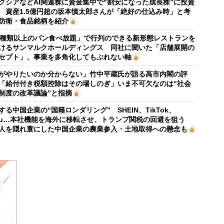
クシアなどAI関連株に資金集中で“割安になった成長株”に投資
 資産1.5億円超の坂本慎太郎さんが「絶好の仕込み時」と考
防衛・食品銘柄を紹介
0種類以上のパン食べ放題」で行列のできる新形態レストランを
けるサンマルクホールディングス 同社に聞いた「店舗展開の
セプト」、事業を多角化してもぶれない軸
がやりたいのか分からない」竹中平蔵氏が語る高市内閣の評
「給付付き税額控除はその場しのぎ」いま不可欠なのは“社会
制度の改革議論”と指摘
する中国企業の“国籍ロンダリング” SHEIN、TikTok、
mu…本社機能を海外に移転させ、トランプ関税の回避を狙う
人を隠れ蓑にした中国企業の農業参入・土地取得への懸念も