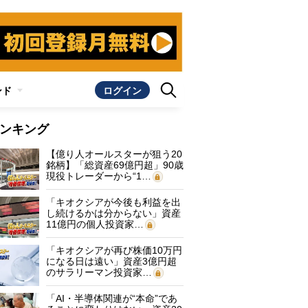
ンド
ログイン
ンキング
【億り人オールスターが狙う20
銘柄】「総資産69億円超」90歳
現役トレーダーから“1…
「キオクシアが今後も利益を出
し続けるかは分からない」資産
11億円の個人投資家…
「キオクシアが再び株価10万円
になる日は遠い」資産3億円超
のサラリーマン投資家…
「AI・半導体関連が“本命”であ