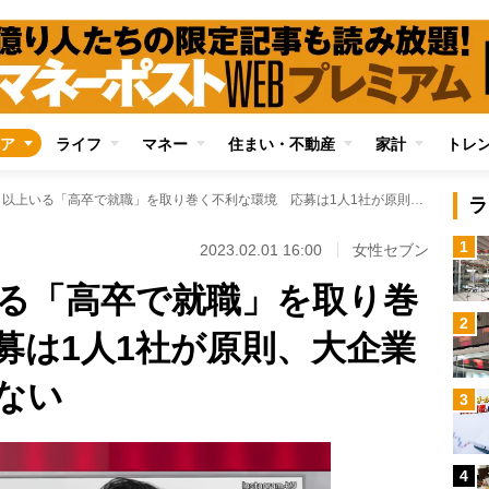
ア
ライフ
マネー
住まい・不動産
家計
トレ
現在も15％以上いる「高卒で就職」を取り巻く不利な環境 応募は1人1社が原則、大企業も採用に意欲的でない
ラ
1
2023.02.01 16:00
女性セブン
いる「高卒で就職」を取り巻
2
募は1人1社が原則、大企業
ない
3
4