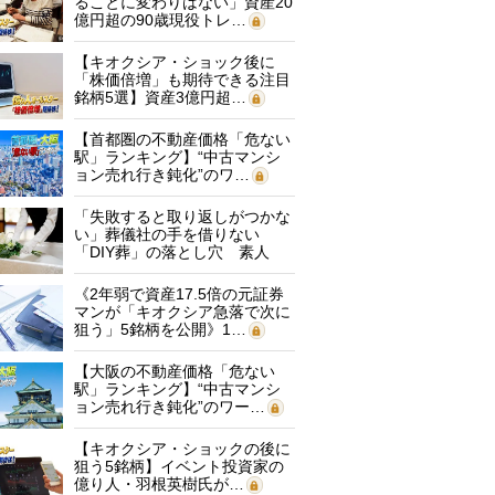
ることに変わりはない」資産20
億円超の90歳現役トレ…
【キオクシア・ショック後に
「株価倍増」も期待できる注目
銘柄5選】資産3億円超…
【首都圏の不動産価格「危ない
駅」ランキング】“中古マンシ
ョン売れ行き鈍化”のワ…
「失敗すると取り返しがつかな
い」葬儀社の手を借りない
「DIY葬」の落とし穴 素人
に…
《2年弱で資産17.5倍の元証券
マンが「キオクシア急落で次に
狙う」5銘柄を公開》1…
【大阪の不動産価格「危ない
駅」ランキング】“中古マンシ
ョン売れ行き鈍化”のワー…
【キオクシア・ショックの後に
狙う5銘柄】イベント投資家の
億り人・羽根英樹氏が…