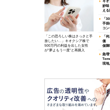
キオ
妙味
える
「3
手掛
コン
「この恐ろしい株はさっさと手
「何
放したい…」キオクシア株で
価 
500万円の利益を出した女性
保障
が“夢よもう一度”と再購入
急増
Te
現地