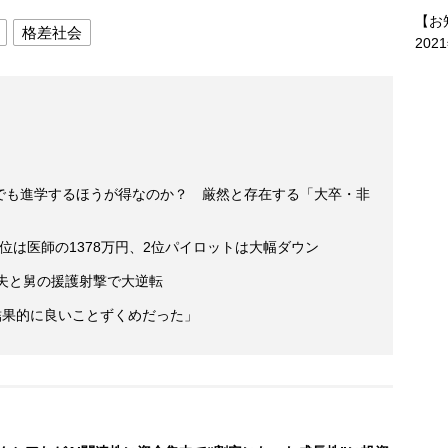
【お
格差社会
202
」でも進学するほうが得なのか？ 厳然と存在する「大卒・非
1位は医師の1378万円、2位パイロットは大幅ダウン
夫と舅の援護射撃で大逆転
結果的に良いことずくめだった」