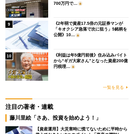
700万円で…
《2年弱で資産17.5倍の元証券マンが
9
「キオクシア急落で次に狙う」5銘柄を
公開》10…
《利益は年5億円前後》住み込みバイト
10
から“ギガ大家さん”となった資産200億
円税理…
一覧を見る
注目の著者・連載
藤川里絵「さあ、投資を始めよう！」
【資産運用】大災害時に慌てないために平時から