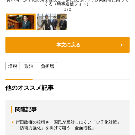
くる（時事通信フォト）
1
/
2
本文に戻る
増税
政治
負担増
他のオススメ記事
関連記事
岸田政権の狡猾さ 国民が反対しにくい「少子化対策」
「防衛力強化」を掲げて狙う「全面増税」