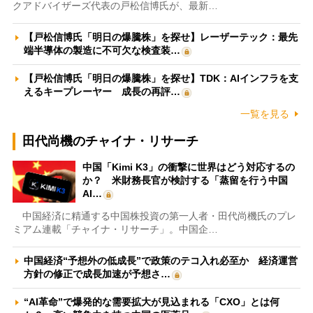
クアドバイザーズ代表の戸松信博氏が、最新…
【戸松信博氏「明日の爆騰株」を探せ】レーザーテック：最先
端半導体の製造に不可欠な検査装…
【戸松信博氏「明日の爆騰株」を探せ】TDK：AIインフラを支
えるキープレーヤー 成長の再評…
一覧を見る
田代尚機のチャイナ・リサーチ
中国「Kimi K3」の衝撃に世界はどう対応するの
か？ 米財務長官が検討する「蒸留を行う中国
AI…
中国経済に精通する中国株投資の第一人者・田代尚機氏のプレ
ミアム連載「チャイナ・リサーチ」。中国企…
中国経済“予想外の低成長”で政策のテコ入れ必至か 経済運営
方針の修正で成長加速が予想さ…
“AI革命”で爆発的な需要拡大が見込まれる「CXO」とは何