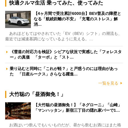
快適クルマ生活 乗ってみた、使ってみた
【4ヶ月間で受注累計6000台】BEV普及の障壁と
なる「航続距離の不安」「充電のストレス」解
消…
あれほどもてはやされていた「EV（BEV）シフト」の潮流も、
最近では減速基調になっているように見える。…
《雪道の対応力を検証》シビアな状況で実感した「フォレスタ
ー」の真価 「ターボ」と「スト…
乗り込むと同時に「これが軽？」と戸惑うのには理由があっ
た 「日産ルークス」さらなる躍進…
一覧を見る
大竹聡の「昼酒御免！」
【大竹聡の昼酒御免！】「ネグローニ」「山崎」
「マンハッタン」新宿三丁目の隠れ家バーで1…
お酒はいつ飲んでもいいものだが、昼から飲むお酒にはまた格