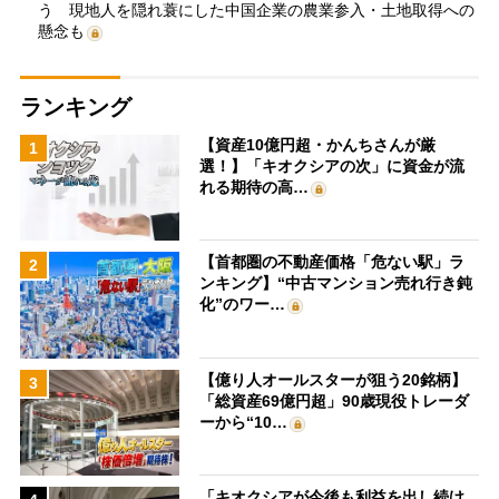
う 現地人を隠れ蓑にした中国企業の農業参入・土地取得への
懸念も
ランキング
【資産10億円超・かんちさんが厳
1
選！】「キオクシアの次」に資金が流
れる期待の高…
【首都圏の不動産価格「危ない駅」ラ
2
ンキング】“中古マンション売れ行き鈍
化”のワー…
【億り人オールスターが狙う20銘柄】
3
「総資産69億円超」90歳現役トレーダ
ーから“10…
「キオクシアが今後も利益を出し続け