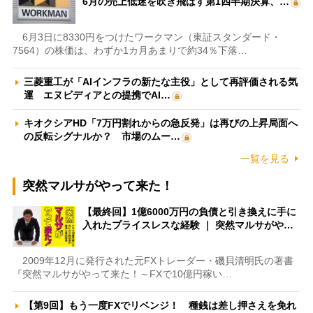
6月の売上低迷を吹き飛ばす第1四半期決算、…
6月3日に8330円をつけたワークマン（東証スタンダード・
7564）の株価は、わずか1カ月あまりで約34％下落…
三菱重工が「AIインフラの新たな主役」として再評価される気
運 エヌビディアとの提携でAI…
キオクシアHD「7万円割れからの急反発」は再びの上昇局面へ
の反転シグナルか？ 市場のムー…
一覧を見る
突然マルサがやって来た！
【最終回】1億6000万円の負債と引き換えに手に
入れたプライスレスな経験 ｜ 突然マルサがや…
2009年12月に発行された元FXトレーダー・磯貝清明氏の著書
『突然マルサがやって来た！～FXで10億円稼い…
【第9回】もう一度FXでリベンジ！ 種銭は差し押さえを免れ