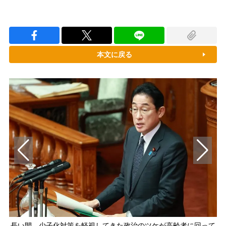
本文に戻る
長い間、少子化対策を軽視してきた政治のツケが高齢者に回って
「