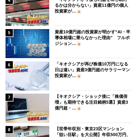
4
るかは分からない」資産11億円の個人
投資家が…
資産10億円超の投資家が明かす“AI・半
5
導体相場に乗らなかった理由” フルポ
ジション…
「キオクシアが再び株価10万円になる
6
日は遠い」資産3億円超のサラリーマン
投資家が…
【キオクシア・ショック後に「株価倍
7
増」も期待できる注目銘柄5選】資産3
億円超・…
【世帯年収別・東京23区マンション
8
「狙い目駅」を大公開】年収500万円、