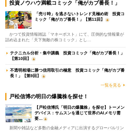
投資ノウハウ満載コミック「俺がカブ番長！」
「売り時」を逃さないトレンド見極め術 投資コ
ミック「俺がカブ番長！」【第11回】
かつて投資情報雑誌「マネーポスト」にて、圧倒的な情報量が
詰め込まれた「天下無敵の株コミック」とし…
テクニカル分析・集中講義 投資コミック「俺がカブ番長！」
【第10回】
不透明相場に勝つ信用取引の極意 投資コミック「俺がカブ番
長！」【第9回】
一覧を見る
戸松信博の明日の爆騰株を探せ！
【戸松信博氏「明日の爆騰株」を探せ】トーメン
デバイス：サムスンを通じて世界のAIメモリ需
要…
新聞や雑誌など多数の金融メディアに出演するグローバルリン