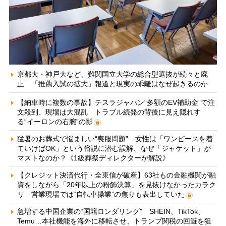
京都大・神戸大など、難関国立大学の総合型選抜が続々と廃
止 「推薦入試の拡大」報道と現実の乖離はなぜ起きるのか
【納車時に複数の事故】テスラジャパン“多額のEV補助金”で注
文殺到、現場は大混乱 トラブル続発の背後に見え隠れす
る“イーロンの右腕”の影
猛暑のお葬式で悩ましい“喪服問題” 女性は「ワンピースを着
ていけばOK」という俗説に潜む誤解、なぜ「ジャケット」が
マストなのか？《1級葬祭ディレクターが解説》
【クレジット決済代行・全東信が破産】63社もの金融機関が融
資をしながら「20年以上の粉飾決算」を見抜けなかったカラク
リ 営業現場では“自転車操業”の焦りも表出していた
急増する中国企業の“国籍ロンダリング” SHEIN、TikTok、
Temu…本社機能を海外に移転させ、トランプ関税の回避を狙