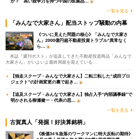
か？ 高い競争力を持つ中国の医薬品…
一覧を見る
「みんなで大家さん」配当ストップ騒動の内幕
《ついに見えた問題の核心》「みんなで大家さ
ん」2000億円超不動産投資トラブル“異常なく
ら…
本誌『週刊ポスト』が追及してきた不動産投資商品「みんなで
大家さん」がいよいよ最終局面を迎えている…
【独走スクープ・みんなで大家さん】二転三転した“成田プロ
ジェクト”の計画変更の裏で起き…
【追及スクープ・みんなで大家さん】独占入手“内部議事録”で
明かされる柳瀬健一・代表の思…
一覧を見る
古賀真人「発掘！好決算銘柄」
《株価34％急落のワークマンに特大反転の期待》