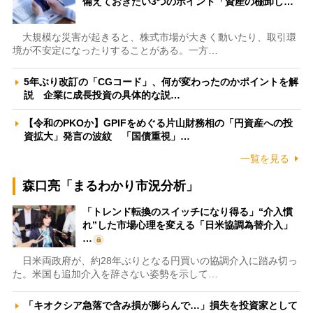
備えておきたい3つのポイント「資産の棚卸し…
大規模な災害が起きると、株式市場が大きく動いたり、取引環
境が不安定になったりすることがある。一方…
5年ぶり改訂の「CGコード」、何が変わったのかポイントを解
説 企業に成長投資の具体的な説…
【令和のPKOか】GPIFをめぐる片山財務相の「円資産への投
資拡大」発言の波紋 「国債重視」…
一覧を見る
森口亮「まるわかり市況分析」
「トレンド転換のスイッチになり得る」“介入慣
れ”した市場心理を変える「日米協調為替介入」
…
日米両政府が、約28年ぶりとなる円買いの協調介入に踏み切っ
た。米国も追加介入を辞さない姿勢を示して…
「キオクシア急落で含み損が膨らんで…」損失を投資家として