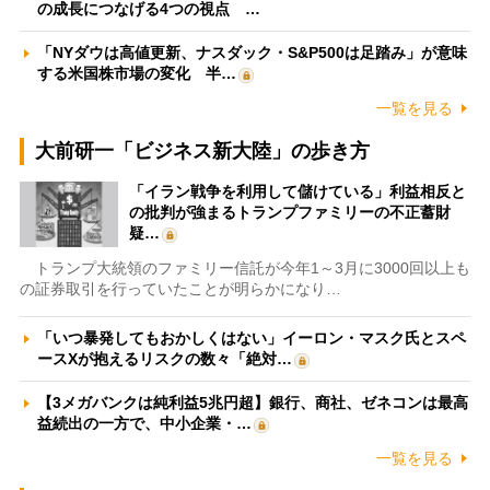
の成長につなげる4つの視点 …
「NYダウは高値更新、ナスダック・S&P500は足踏み」が意味
する米国株市場の変化 半…
一覧を見る
大前研一「ビジネス新大陸」の歩き方
「イラン戦争を利用して儲けている」利益相反と
の批判が強まるトランプファミリーの不正蓄財
疑…
トランプ大統領のファミリー信託が今年1～3月に3000回以上も
の証券取引を行っていたことが明らかになり…
「いつ暴発してもおかしくはない」イーロン・マスク氏とスペ
ースXが抱えるリスクの数々「絶対…
【3メガバンクは純利益5兆円超】銀行、商社、ゼネコンは最高
益続出の一方で、中小企業・…
一覧を見る