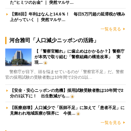
た”ヒミツのお金” ｜ 突然マルサ…
【第8回】年利はなんと14.6％！ 毎日5万円超の延滞税が積み
上がっていく ｜ 突然マルサ…
一覧を見る
河合雅司「人口減少ニッポンの活路」
【「警察官離れ」に歯止めはかかるか？】警察庁
が本気で取り組む「警察組織の構造改革」 実
現…
警察庁が目下、頭を悩ませているのが「警察官不足」だ。警察
官の採用試験の受験者数は10年間で2分の1以…
【安全・安心ニッポンの危機】採用試験受験者数は10年間で2
分の1以下に！ 出生数減がも…
【医療崩壊】人口減少で「医師不足」に加えて「患者不足」に
見舞われ地域医療が限界に 今後…
一覧を見る