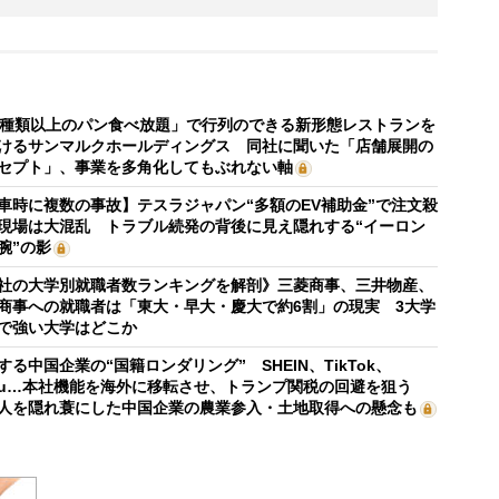
0種類以上のパン食べ放題」で行列のできる新形態レストランを
けるサンマルクホールディングス 同社に聞いた「店舗展開の
セプト」、事業を多角化してもぶれない軸
車時に複数の事故】テスラジャパン“多額のEV補助金”で注文殺
現場は大混乱 トラブル続発の背後に見え隠れする“イーロン
腕”の影
社の大学別就職者数ランキングを解剖》三菱商事、三井物産、
商事への就職者は「東大・早大・慶大で約6割」の現実 3大学
で強い大学はどこか
する中国企業の“国籍ロンダリング” SHEIN、TikTok、
mu…本社機能を海外に移転させ、トランプ関税の回避を狙う
人を隠れ蓑にした中国企業の農業参入・土地取得への懸念も