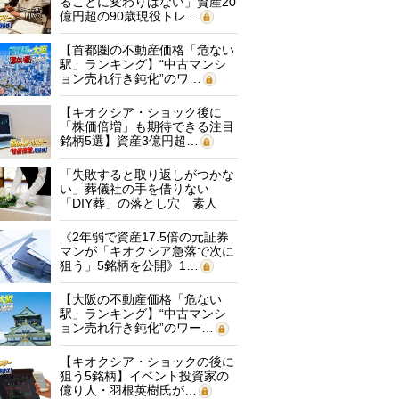
ることに変わりはない」資産20
億円超の90歳現役トレ…
【首都圏の不動産価格「危ない
駅」ランキング】“中古マンシ
ョン売れ行き鈍化”のワ…
【キオクシア・ショック後に
「株価倍増」も期待できる注目
銘柄5選】資産3億円超…
「失敗すると取り返しがつかな
い」葬儀社の手を借りない
「DIY葬」の落とし穴 素人
に…
《2年弱で資産17.5倍の元証券
マンが「キオクシア急落で次に
狙う」5銘柄を公開》1…
【大阪の不動産価格「危ない
駅」ランキング】“中古マンシ
ョン売れ行き鈍化”のワー…
【キオクシア・ショックの後に
狙う5銘柄】イベント投資家の
億り人・羽根英樹氏が…