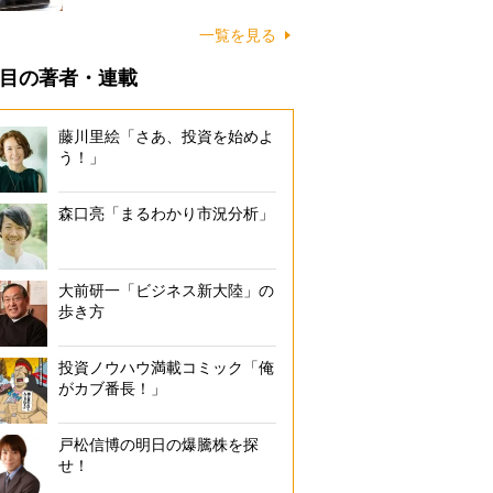
一覧を見る
目の著者・連載
藤川里絵「さあ、投資を始めよ
う！」
森口亮「まるわかり市況分析」
大前研一「ビジネス新大陸」の
歩き方
投資ノウハウ満載コミック「俺
がカブ番長！」
戸松信博の明日の爆騰株を探
せ！