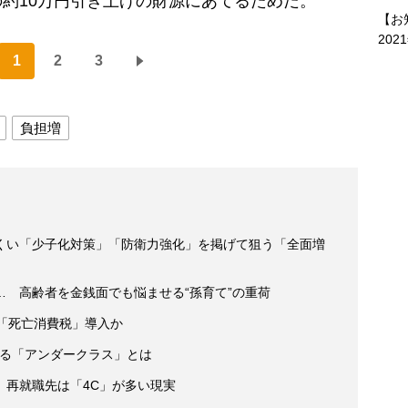
約10万円引き上げの財源にあてるためだ。
【お
202
1
2
3
負担増
くい「少子化対策」「防衛力強化」を掲げて狙う「全面増
 高齢者を金銭面でも悩ませる“孫育て”の重荷
「死亡消費税」導入か
人いる「アンダークラス」とは
、再就職先は「4C」が多い現実