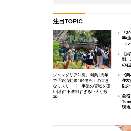
注目TOPIC
「3
手掛
コン
【納
到、
の右
ジャングリア沖縄、開業1周年
《商
で「経済効果494億円」の大き
住友
なミスリード 事業の苦戦を覆
以外
い隠す“不透明すぎる巨大な数
急増
字”
Te
現地