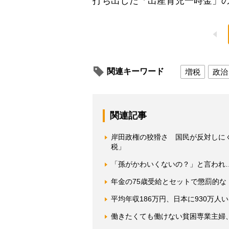
打ち出した「出産育児一時金」の
関連キーワード
増税
政治
関連記事
岸田政権の狡猾さ 国民が反対しに
税」
「孫がかわいくないの？」と言われ…
年金の75歳受給とセットで懲罰的な
平均年収186万円、日本に930万
働きたくても働けない貧困専業主婦