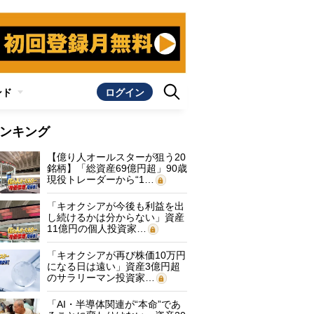
ンド
ログイン
ンキング
【億り人オールスターが狙う20
銘柄】「総資産69億円超」90歳
現役トレーダーから“1…
「キオクシアが今後も利益を出
し続けるかは分からない」資産
11億円の個人投資家…
「キオクシアが再び株価10万円
になる日は遠い」資産3億円超
のサラリーマン投資家…
「AI・半導体関連が“本命”であ