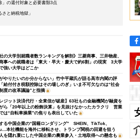
除」の還付対象と必要書類3点
るさと納税地獄」
社の大学別就職者数ランキングを解剖》三菱商事、三井物産、
商事への就職者は「東大・早大・慶大で約6割」の現実 3大学
で強い大学はどこか
がやりたいのか分からない」竹中平蔵氏が語る高市内閣の評
「給付付き税額控除はその場しのぎ」いま不可欠なのは“社会
制度の改革議論”と指摘
レジット決済代行・全東信が破産】63社もの金融機関が融資を
がら「20年以上の粉飾決算」を見抜けなかったカラクリ 営業
では“自転車操業”の焦りも表出していた
する中国企業の“国籍ロンダリング” SHEIN、TikTok、
mu…本社機能を海外に移転させ、トランプ関税の回避を狙う
人を隠れ蓑にした中国企業の農業参入・土地取得への懸念も