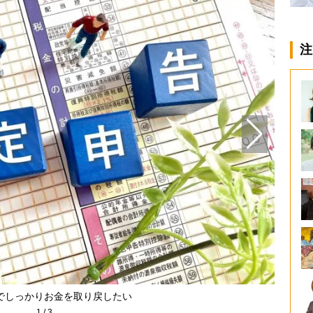
注
でしっかりお金を取り戻したい
1
/
3