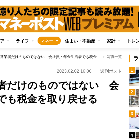
ア
ライフ
マネー
住まい・不動産
家計
トレ
確定申告は自営業者だけのものではない 会社員・年金生活者でも税金を取り戻せる
写真一覧
ラ
1
2023.02.02 16:00
週刊ポスト
者だけのものではない 会
2
でも税金を取り戻せる
3
Loaded
:
100.00%
4