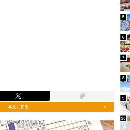
5
6
7
8
9
本文に戻る
10