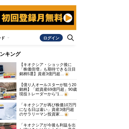
ンド
ログイン
ンキング
【キオクシア・ショック後に
「株価倍増」も期待できる注目
銘柄5選】資産3億円超…
【億り人オールスターが狙う20
銘柄】「総資産69億円超」90歳
現役トレーダーから“1…
「キオクシアが再び株価10万円
になる日は遠い」資産3億円超
のサラリーマン投資家…
「キオクシアが今後も利益を出