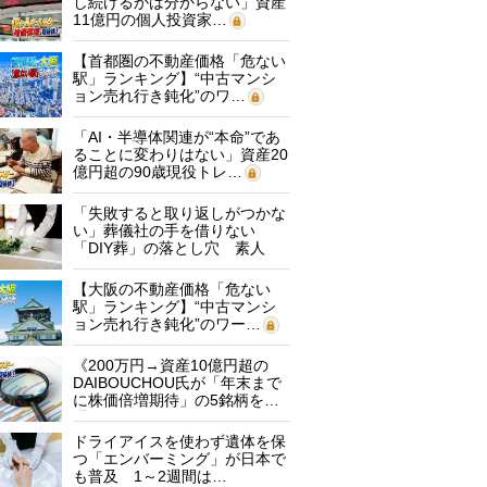
し続けるかは分からない」資産
11億円の個人投資家…
【首都圏の不動産価格「危ない
駅」ランキング】“中古マンシ
ョン売れ行き鈍化”のワ…
「AI・半導体関連が“本命”であ
ることに変わりはない」資産20
億円超の90歳現役トレ…
「失敗すると取り返しがつかな
い」葬儀社の手を借りない
「DIY葬」の落とし穴 素人
に…
【大阪の不動産価格「危ない
駅」ランキング】“中古マンシ
ョン売れ行き鈍化”のワー…
《200万円→資産10億円超の
DAIBOUCHOU氏が「年末まで
に株価倍増期待」の5銘柄を…
ドライアイスを使わず遺体を保
つ「エンバーミング」が日本で
も普及 1～2週間は…