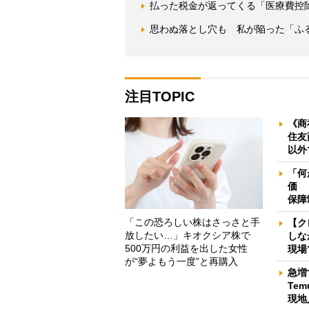
払った税金が返ってくる「医療費控
思わぬ落とし穴も 私が陥った「ふ
注目TOPIC
《商
住友
以外
「何
価 
保障
「この恐ろしい株はさっさと手
【ク
放したい…」キオクシア株で
しな
500万円の利益を出した女性
現場
が“夢よもう一度”と再購入
急増
Te
現地