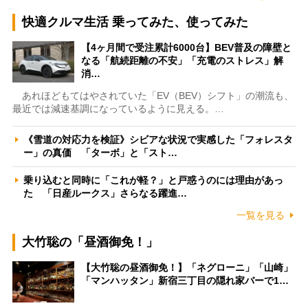
快適クルマ生活 乗ってみた、使ってみた
【4ヶ月間で受注累計6000台】BEV普及の障壁と
なる「航続距離の不安」「充電のストレス」解
消…
あれほどもてはやされていた「EV（BEV）シフト」の潮流も、
最近では減速基調になっているように見える。…
《雪道の対応力を検証》シビアな状況で実感した「フォレスタ
ー」の真価 「ターボ」と「スト…
乗り込むと同時に「これが軽？」と戸惑うのには理由があっ
た 「日産ルークス」さらなる躍進…
一覧を見る
大竹聡の「昼酒御免！」
【大竹聡の昼酒御免！】「ネグローニ」「山崎」
「マンハッタン」新宿三丁目の隠れ家バーで1…