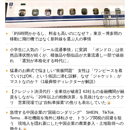
「約5時間かかるし、料金も高いのになぜ？」東京～博多間の
移動に飛行機ではなく新幹線を選ぶ人の事情
小学生に人気の「シール流通事情」に変調 「ボンドロ」は依
然品薄状態が続くが、模倣品や類似品が大量流通し一部で値崩
れ 「選別が本格化する時代に」
猛暑のお葬式で悩ましい“喪服問題” 女性は「ワンピースを着
ていけばOK」という俗説に潜む誤解、なぜ「ジャケット」が
マストなのか？《1級葬祭ディレクターが解説》
【クレジット決済代行・全東信が破産】63社もの金融機関が融
資をしながら「20年以上の粉飾決算」を見抜けなかったカラク
リ 営業現場では“自転車操業”の焦りも表出していた
急増する中国企業の“国籍ロンダリング” SHEIN、TikTok、
Temu…本社機能を海外に移転させ、トランプ関税の回避を狙
う 現地人を隠れ蓑にした中国企業の農業参入・土地取得への
懸念も