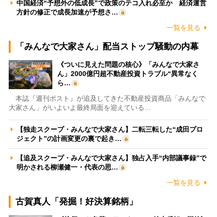
中国経済“予想外の低成長”で政策のテコ入れ必至か 経済運営
方針の修正で成長加速が予想さ…
一覧を見る
「みんなで大家さん」配当ストップ騒動の内幕
《ついに見えた問題の核心》「みんなで大家さ
ん」2000億円超不動産投資トラブル“異常なく
ら…
本誌『週刊ポスト』が追及してきた不動産投資商品「みんなで
大家さん」がいよいよ最終局面を迎えている…
【独走スクープ・みんなで大家さん】二転三転した“成田プロ
ジェクト”の計画変更の裏で起き…
【追及スクープ・みんなで大家さん】独占入手“内部議事録”で
明かされる柳瀬健一・代表の思…
一覧を見る
古賀真人「発掘！好決算銘柄」