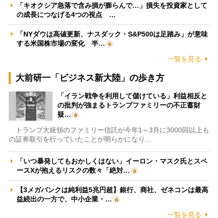
「キオクシア急落で含み損が膨らんで…」損失を投資家として
の成長につなげる4つの視点 …
「NYダウは高値更新、ナスダック・S&P500は足踏み」が意味
する米国株市場の変化 半…
一覧を見る
大前研一「ビジネス新大陸」の歩き方
「イラン戦争を利用して儲けている」利益相反と
の批判が強まるトランプファミリーの不正蓄財
疑…
トランプ大統領のファミリー信託が今年1～3月に3000回以上も
の証券取引を行っていたことが明らかになり…
「いつ暴発してもおかしくはない」イーロン・マスク氏とスペ
ースXが抱えるリスクの数々「絶対…
【3メガバンクは純利益5兆円超】銀行、商社、ゼネコンは最高
益続出の一方で、中小企業・…
一覧を見る