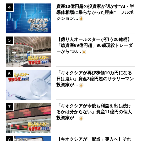
資産10億円超の投資家が明かす“AI・半
4
導体相場に乗らなかった理由” フルポ
ジション…
【億り人オールスターが狙う20銘柄】
5
「総資産69億円超」90歳現役トレーダ
ーから“10…
「キオクシアが再び株価10万円になる
6
日は遠い」資産3億円超のサラリーマン
投資家が…
「キオクシアが今後も利益を出し続け
7
るかは分からない」資産11億円の個人
投資家が…
【キオクシアが「配当」導入へ】それ
8