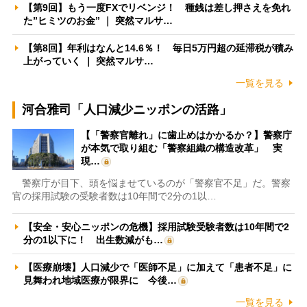
【第9回】もう一度FXでリベンジ！ 種銭は差し押さえを免れ
た”ヒミツのお金” ｜ 突然マルサ…
【第8回】年利はなんと14.6％！ 毎日5万円超の延滞税が積み
上がっていく ｜ 突然マルサ…
一覧を見る
河合雅司「人口減少ニッポンの活路」
【「警察官離れ」に歯止めはかかるか？】警察庁
が本気で取り組む「警察組織の構造改革」 実
現…
警察庁が目下、頭を悩ませているのが「警察官不足」だ。警察
官の採用試験の受験者数は10年間で2分の1以…
【安全・安心ニッポンの危機】採用試験受験者数は10年間で2
分の1以下に！ 出生数減がも…
【医療崩壊】人口減少で「医師不足」に加えて「患者不足」に
見舞われ地域医療が限界に 今後…
一覧を見る