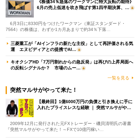
《株価34％急落のワークマンに特大反転の期待》
6月の売上低迷を吹き飛ばす第1四半期決算、…
6月3日に8330円をつけたワークマン（東証スタンダード・
7564）の株価は、わずか1カ月あまりで約34％下落…
三菱重工が「AIインフラの新たな主役」として再評価される気
運 エヌビディアとの提携でAI…
キオクシアHD「7万円割れからの急反発」は再びの上昇局面へ
の反転シグナルか？ 市場のムー…
一覧を見る
突然マルサがやって来た！
【最終回】1億6000万円の負債と引き換えに手に
入れたプライスレスな経験 ｜ 突然マルサがや…
2009年12月に発行された元FXトレーダー・磯貝清明氏の著書
『突然マルサがやって来た！～FXで10億円稼い…