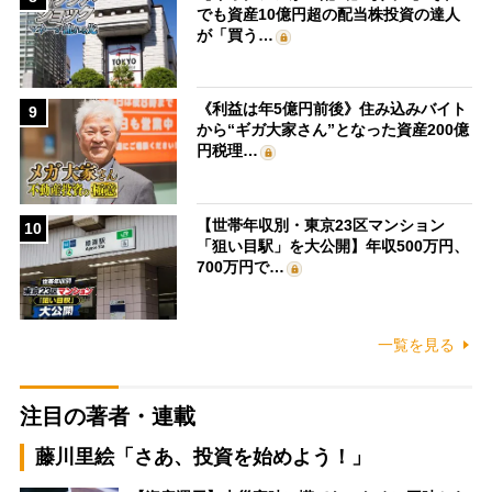
でも資産10億円超の配当株投資の達人
が「買う…
《利益は年5億円前後》住み込みバイト
9
から“ギガ大家さん”となった資産200億
円税理…
【世帯年収別・東京23区マンション
10
「狙い目駅」を大公開】年収500万円、
700万円で…
一覧を見る
注目の著者・連載
藤川里絵「さあ、投資を始めよう！」