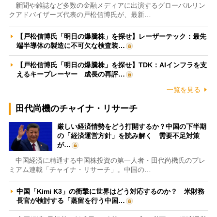
新聞や雑誌など多数の金融メディアに出演するグローバルリン
クアドバイザーズ代表の戸松信博氏が、最新…
【戸松信博氏「明日の爆騰株」を探せ】レーザーテック：最先
端半導体の製造に不可欠な検査装…
【戸松信博氏「明日の爆騰株」を探せ】TDK：AIインフラを支
えるキープレーヤー 成長の再評…
一覧を見る
田代尚機のチャイナ・リサーチ
厳しい経済情勢をどう打開するか？中国の下半期
の「経済運営方針」を読み解く 需要不足対策
が…
中国経済に精通する中国株投資の第一人者・田代尚機氏のプレ
ミアム連載「チャイナ・リサーチ」。中国の…
中国「Kimi K3」の衝撃に世界はどう対応するのか？ 米財務
長官が検討する「蒸留を行う中国…