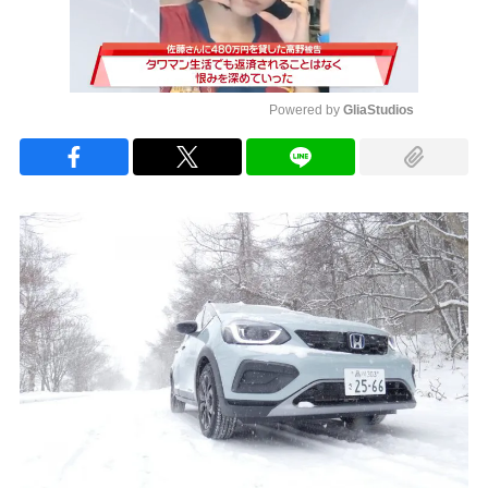
Powered by 
GliaStudios
Mute