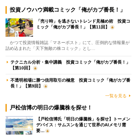
投資ノウハウ満載コミック「俺がカブ番長！」
「売り時」を逃さないトレンド見極め術 投資コ
ミック「俺がカブ番長！」【第11回】
かつて投資情報雑誌「マネーポスト」にて、圧倒的な情報量が
詰め込まれた「天下無敵の株コミック」とし…
テクニカル分析・集中講義 投資コミック「俺がカブ番長！」
【第10回】
不透明相場に勝つ信用取引の極意 投資コミック「俺がカブ番
長！」【第9回】
一覧を見る
戸松信博の明日の爆騰株を探せ！
【戸松信博氏「明日の爆騰株」を探せ】トーメン
デバイス：サムスンを通じて世界のAIメモリ需
要…