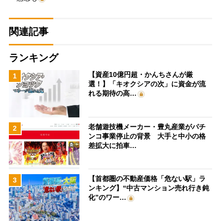
関連記事
ランキング
【資産10億円超・かんちさんが厳
1
選！】「キオクシアの次」に資金が流
れる期待の高…
老舗遊技機メーカー・豊丸産業がパチ
2
ンコ事業停止の背景 大手と中小の格
差拡大に拍車…
【首都圏の不動産価格「危ない駅」ラ
3
ンキング】“中古マンション売れ行き鈍
化”のワー…