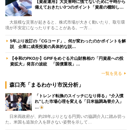
【資産運用】大災害時に慌てないために平時から
備えておきたい3つのポイント「資産の棚卸し…
大規模な災害が起きると、株式市場が大きく動いたり、取引環
境が不安定になったりすることがある。一方…
5年ぶり改訂の「CGコード」、何が変わったのかポイントを解
説 企業に成長投資の具体的な説…
【令和のPKOか】GPIFをめぐる片山財務相の「円資産への投
資拡大」発言の波紋 「国債重視」…
一覧を見る
森口亮「まるわかり市況分析」
「トレンド転換のスイッチになり得る」“介入慣
れ”した市場心理を変える「日米協調為替介入」
…
日米両政府が、約28年ぶりとなる円買いの協調介入に踏み切っ
た。米国も追加介入を辞さない姿勢を示して…