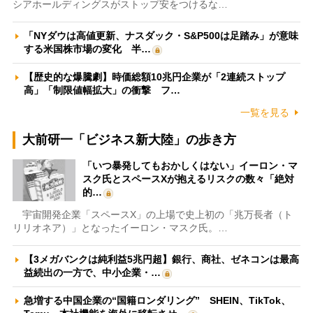
シアホールディングスがストップ安をつけるな…
「NYダウは高値更新、ナスダック・S&P500は足踏み」が意味
する米国株市場の変化 半…
【歴史的な爆騰劇】時価総額10兆円企業が「2連続ストップ
高」「制限値幅拡大」の衝撃 フ…
一覧を見る
大前研一「ビジネス新大陸」の歩き方
「いつ暴発してもおかしくはない」イーロン・マ
スク氏とスペースXが抱えるリスクの数々「絶対
的…
宇宙開発企業「スペースX」の上場で史上初の「兆万長者（ト
リリオネア）」となったイーロン・マスク氏。…
【3メガバンクは純利益5兆円超】銀行、商社、ゼネコンは最高
益続出の一方で、中小企業・…
急増する中国企業の“国籍ロンダリング” SHEIN、TikTok、