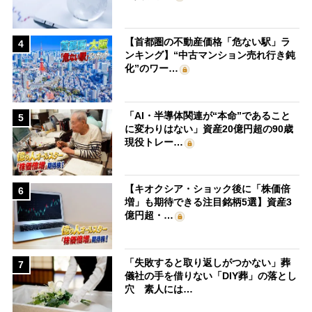
【首都圏の不動産価格「危ない駅」ラ
4
ンキング】“中古マンション売れ行き鈍
化”のワー…
「AI・半導体関連が“本命”であること
5
に変わりはない」資産20億円超の90歳
現役トレー…
【キオクシア・ショック後に「株価倍
6
増」も期待できる注目銘柄5選】資産3
億円超・…
「失敗すると取り返しがつかない」葬
7
儀社の手を借りない「DIY葬」の落とし
穴 素人には…