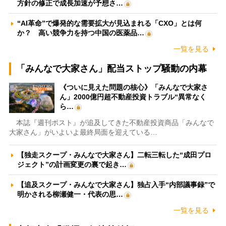
方針の修正で成長加速が予想さ…
“AI革命”で爆発的な需要拡大が見込まれる「CXO」とは何
か？ 高い競争力を持つ中国の医薬品…
一覧を見る
「みんなで大家さん」配当ストップ騒動の内幕
《ついに見えた問題の核心》「みんなで大家さ
ん」2000億円超不動産投資トラブル“異常なく
ら…
本誌『週刊ポスト』が追及してきた不動産投資商品「みんなで
大家さん」がいよいよ最終局面を迎えている…
【独走スクープ・みんなで大家さん】二転三転した“成田プロ
ジェクト”の計画変更の裏で起き…
【追及スクープ・みんなで大家さん】独占入手“内部議事録”で
明かされる柳瀬健一・代表の思…
一覧を見る