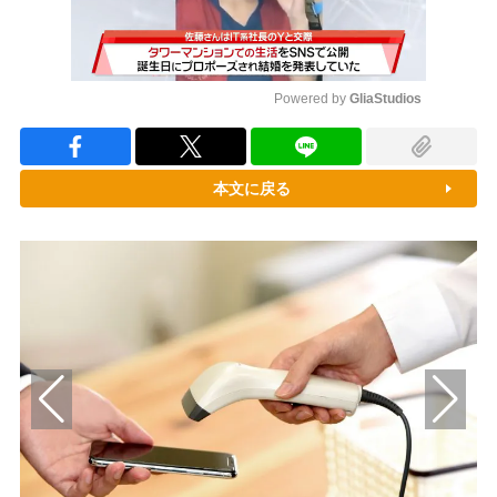
Powered by 
GliaStudios
Mute
本文に戻る