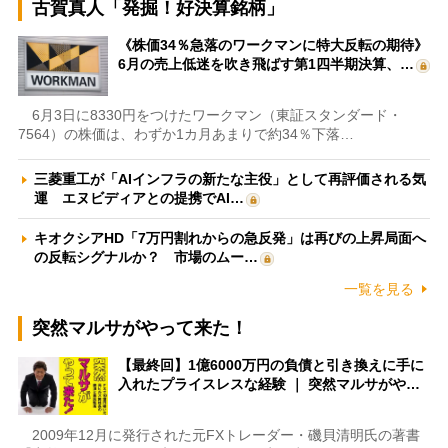
古賀真人「発掘！好決算銘柄」
《株価34％急落のワークマンに特大反転の期待》
6月の売上低迷を吹き飛ばす第1四半期決算、…
6月3日に8330円をつけたワークマン（東証スタンダード・
7564）の株価は、わずか1カ月あまりで約34％下落…
三菱重工が「AIインフラの新たな主役」として再評価される気
運 エヌビディアとの提携でAI…
キオクシアHD「7万円割れからの急反発」は再びの上昇局面へ
の反転シグナルか？ 市場のムー…
一覧を見る
突然マルサがやって来た！
【最終回】1億6000万円の負債と引き換えに手に
入れたプライスレスな経験 ｜ 突然マルサがや…
2009年12月に発行された元FXトレーダー・磯貝清明氏の著書