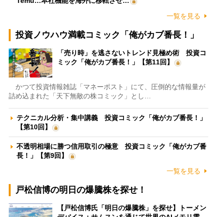
Temu…本社機能を海外に移転させ…
一覧を見る
投資ノウハウ満載コミック「俺がカブ番長！」
「売り時」を逃さないトレンド見極め術 投資コ
ミック「俺がカブ番長！」【第11回】
かつて投資情報雑誌「マネーポスト」にて、圧倒的な情報量が
詰め込まれた「天下無敵の株コミック」とし…
テクニカル分析・集中講義 投資コミック「俺がカブ番長！」
【第10回】
不透明相場に勝つ信用取引の極意 投資コミック「俺がカブ番
長！」【第9回】
一覧を見る
戸松信博の明日の爆騰株を探せ！
【戸松信博氏「明日の爆騰株」を探せ】トーメン