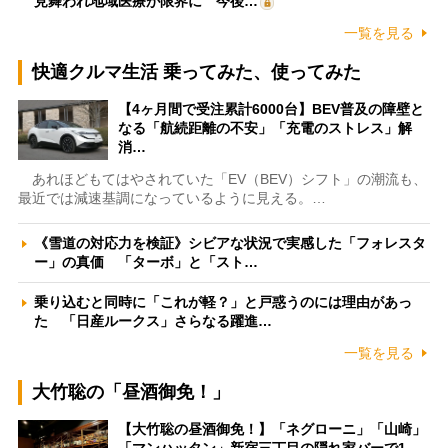
見舞われ地域医療が限界に 今後…
一覧を見る
快適クルマ生活 乗ってみた、使ってみた
【4ヶ月間で受注累計6000台】BEV普及の障壁と
なる「航続距離の不安」「充電のストレス」解
消…
あれほどもてはやされていた「EV（BEV）シフト」の潮流も、
最近では減速基調になっているように見える。…
《雪道の対応力を検証》シビアな状況で実感した「フォレスタ
ー」の真価 「ターボ」と「スト…
乗り込むと同時に「これが軽？」と戸惑うのには理由があっ
た 「日産ルークス」さらなる躍進…
一覧を見る
大竹聡の「昼酒御免！」
【大竹聡の昼酒御免！】「ネグローニ」「山崎」