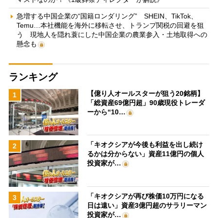
急増する中国企業の“国籍ロンダリング” SHEIN、TikTok、
Temu…本社機能を海外に移転させ、トランプ関税の回避を狙
う 現地人を隠れ蓑にした中国企業の農業参入・土地取得への
懸念も
ランキング
【億り人オールスターが狙う20銘柄】
1
「総資産69億円超」90歳現役トレーダ
ーから“10…
「キオクシアが今後も利益を出し続け
2
るかは分からない」資産11億円の個人
投資家が…
「キオクシアが再び株価10万円になる
3
日は遠い」資産3億円超のサラリーマン
投資家が…