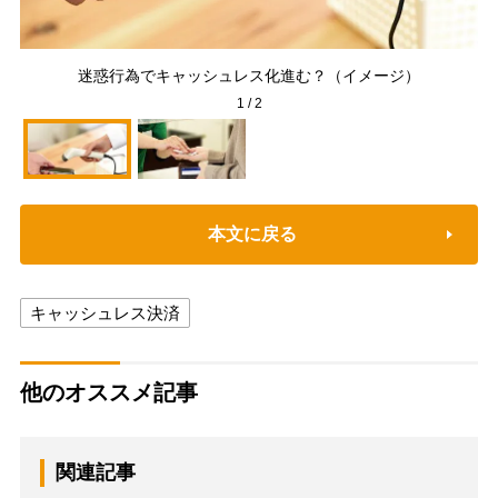
お
迷惑行為でキャッシュレス化進む？（イメージ）
1
/
2
本文に戻る
キャッシュレス決済
他のオススメ記事
関連記事