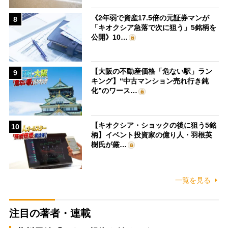
《2年弱で資産17.5倍の元証券マンが
8
「キオクシア急落で次に狙う」5銘柄を
公開》10…
【大阪の不動産価格「危ない駅」ラン
9
キング】“中古マンション売れ行き鈍
化”のワース…
【キオクシア・ショックの後に狙う5銘
10
柄】イベント投資家の億り人・羽根英
樹氏が厳…
一覧を見る
注目の著者・連載