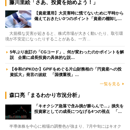
藤川里絵「さあ、投資を始めよう！」
【資産運用】大災害時に慌てないために平時から
備えておきたい3つのポイント「資産の棚卸し…
大規模な災害が起きると、株式市場が大きく動いたり、取引環
境が不安定になったりすることがある。一方…
5年ぶり改訂の「CGコード」、何が変わったのかポイントを解
説 企業に成長投資の具体的な説…
【令和のPKOか】GPIFをめぐる片山財務相の「円資産への投
資拡大」発言の波紋 「国債重視」…
一覧を見る
森口亮「まるわかり市況分析」
「キオクシア急落で含み損が膨らんで…」損失を
投資家としての成長につなげる4つの視点 「…
半導体株を中心に相場の調整色が強まり、7月中旬にはキオク