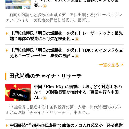
デバイス：サムスンを通じて世界のAIメモリ需
要…
新聞や雑誌など多数の金融メディアに出演するグローバルリン
クアドバイザーズ代表の戸松信博氏が、最新…
【戸松信博氏「明日の爆騰株」を探せ】レーザーテック：最先
端半導体の製造に不可欠な検査装…
【戸松信博氏「明日の爆騰株」を探せ】TDK：AIインフラを支
えるキープレーヤー 成長の再評…
一覧を見る
田代尚機のチャイナ・リサーチ
中国「Kimi K3」の衝撃に世界はどう対応するの
か？ 米財務長官が検討する「蒸留を行う中国
AI…
中国経済に精通する中国株投資の第一人者・田代尚機氏のプレ
ミアム連載「チャイナ・リサーチ」。中国企…
中国経済“予想外の低成長”で政策のテコ入れ必至か 経済運営