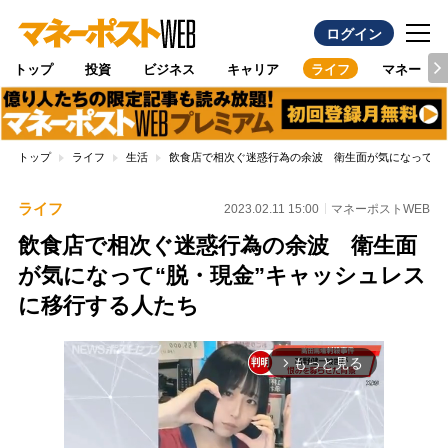
ログイン
トップ
投資
ビジネス
キャリア
ライフ
マネー
トップ
ライフ
生活
飲食店で相次ぐ迷惑行為の余波 衛生面が気になって“脱
ライフ
2023.02.11 15:00
マネーポストWEB
飲食店で相次ぐ迷惑行為の余波 衛生面
が気になって“脱・現金”キャッシュレス
に移行する人たち
もっと見る
arrow_forward_ios