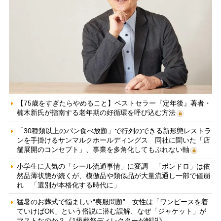
【75歳をすぎたらやめること】ベストセラー『定年後』著者・
楠木新氏が指南する老年期の好循環を呼び込む方法
「30種類以上のパン食べ放題」で行列のできる新形態レストラ
ンを手掛けるサンマルクホールディングス 同社に聞いた「店
舗展開のコンセプト」、事業を多角化してもぶれない軸
小学生に人気の「シール流通事情」に変調 「ボンドロ」は依
然品薄状態が続くが、模倣品や類似品が大量流通し一部で値崩
れ 「選別が本格化する時代に」
猛暑のお葬式で悩ましい“喪服問題” 女性は「ワンピースを着
ていけばOK」という俗説に潜む誤解、なぜ「ジャケット」が
マストなのか？《1級葬祭ディレクターが解説》