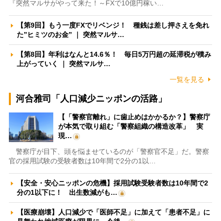
『突然マルサがやって来た！～FXで10億円稼い…
【第9回】もう一度FXでリベンジ！ 種銭は差し押さえを免れ
た”ヒミツのお金” ｜ 突然マルサ…
【第8回】年利はなんと14.6％！ 毎日5万円超の延滞税が積み
上がっていく ｜ 突然マルサ…
一覧を見る
河合雅司「人口減少ニッポンの活路」
【「警察官離れ」に歯止めはかかるか？】警察庁
が本気で取り組む「警察組織の構造改革」 実
現…
警察庁が目下、頭を悩ませているのが「警察官不足」だ。警察
官の採用試験の受験者数は10年間で2分の1以…
【安全・安心ニッポンの危機】採用試験受験者数は10年間で2
分の1以下に！ 出生数減がも…
【医療崩壊】人口減少で「医師不足」に加えて「患者不足」に