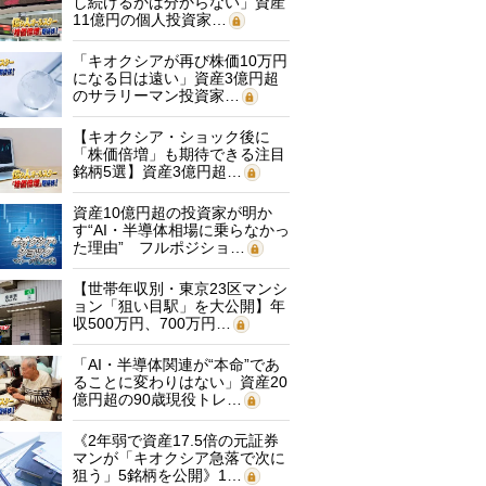
し続けるかは分からない」資産
11億円の個人投資家…
「キオクシアが再び株価10万円
になる日は遠い」資産3億円超
のサラリーマン投資家…
【キオクシア・ショック後に
「株価倍増」も期待できる注目
銘柄5選】資産3億円超…
資産10億円超の投資家が明か
す“AI・半導体相場に乗らなかっ
た理由” フルポジショ…
【世帯年収別・東京23区マンシ
ョン「狙い目駅」を大公開】年
収500万円、700万円…
「AI・半導体関連が“本命”であ
ることに変わりはない」資産20
億円超の90歳現役トレ…
《2年弱で資産17.5倍の元証券
マンが「キオクシア急落で次に
狙う」5銘柄を公開》1…