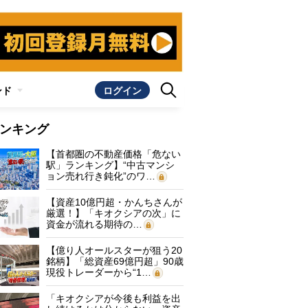
ンド
ログイン
ンキング
【首都圏の不動産価格「危ない
駅」ランキング】“中古マンシ
ョン売れ行き鈍化”のワ…
【資産10億円超・かんちさんが
厳選！】「キオクシアの次」に
資金が流れる期待の…
【億り人オールスターが狙う20
銘柄】「総資産69億円超」90歳
現役トレーダーから“1…
「キオクシアが今後も利益を出