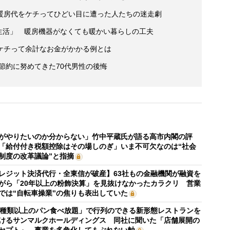
暖房代をケチってひどい目に遭った人たちの迷走劇
円生活」 暖房機器がなくても暖かい暮らしの工夫
ケチって余計なお金がかかる例とは
後節約に努めてきた70代男性の後悔
がやりたいのか分からない」竹中平蔵氏が語る高市内閣の評
「給付付き税額控除はその場しのぎ」いま不可欠なのは“社会
制度の改革議論”と指摘
レジット決済代行・全東信が破産】63社もの金融機関が融資を
がら「20年以上の粉飾決算」を見抜けなかったカラクリ 営業
では“自転車操業”の焦りも表出していた
0種類以上のパン食べ放題」で行列のできる新形態レストランを
けるサンマルクホールディングス 同社に聞いた「店舗展開の