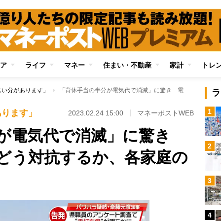
ア
ライフ
マネー
住まい・不動産
家計
トレ
言い分があります」
「育休手当の半分が電気代で消滅」に驚き 電気料金値上げにどう対抗するか、各家庭の悩みと工夫
ラ
1
あります」
2023.02.24 15:00
マネーポストWEB
分が電気代で消滅」に驚き
2
どう対抗するか、各家庭の
3
4