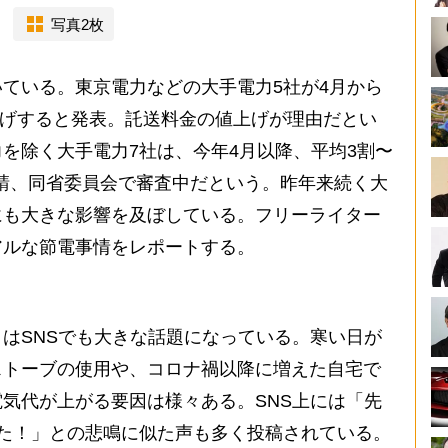
写真2枚
ている。東京電力などの大手電力5社が4月から
値上げすると発表。託送料金の値上げが理由だとい
を除く大手電力7社は、今年4月以降、平均3割〜
申請、同省委員会で審査中だという。昨年来続く大
にも大きな影響を及ぼしている。フリーライター
アルな節電事情をレポートする。
はSNSでも大きな話題になっている。寒い日が
ストーブの使用や、コロナ禍以降に増えた自宅で
気代が上がる要因は様々ある。SNS上には「先
た！」との悲鳴に似た声も多く投稿されている。