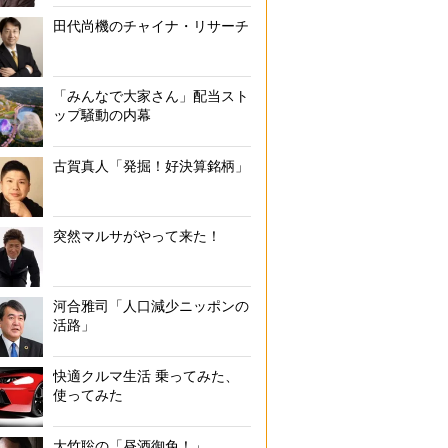
田代尚機のチャイナ・リサーチ
「みんなで大家さん」配当スト
ップ騒動の内幕
古賀真人「発掘！好決算銘柄」
突然マルサがやって来た！
河合雅司「人口減少ニッポンの
活路」
快適クルマ生活 乗ってみた、
使ってみた
大竹聡の「昼酒御免！」