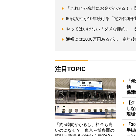
「これじゃ余計にお金がかかる！」
60代女性が10年続ける「電気代0
やってはいけない「ダメな節約」 
通帳には1000万円あるが… 定年
注目TOPIC
「何
価 
保障
【ク
しな
現場
「約5時間かかるし、料金も高
「3
いのになぜ？」東京～博多間の
手掛
移動に飛行機ではなく新幹線を