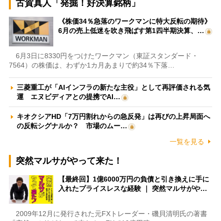
古賀真人「発掘！好決算銘柄」
《株価34％急落のワークマンに特大反転の期待》
6月の売上低迷を吹き飛ばす第1四半期決算、…
6月3日に8330円をつけたワークマン（東証スタンダード・
7564）の株価は、わずか1カ月あまりで約34％下落…
三菱重工が「AIインフラの新たな主役」として再評価される気
運 エヌビディアとの提携でAI…
キオクシアHD「7万円割れからの急反発」は再びの上昇局面へ
の反転シグナルか？ 市場のムー…
一覧を見る
突然マルサがやって来た！
【最終回】1億6000万円の負債と引き換えに手に
入れたプライスレスな経験 ｜ 突然マルサがや…
2009年12月に発行された元FXトレーダー・磯貝清明氏の著書