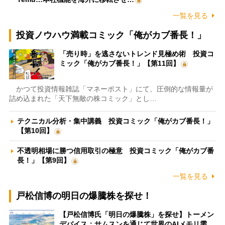
一覧を見る
投資ノウハウ満載コミック「俺がカブ番長！」
「売り時」を逃さないトレンド見極め術 投資コ
ミック「俺がカブ番長！」【第11回】
かつて投資情報雑誌「マネーポスト」にて、圧倒的な情報量が
詰め込まれた「天下無敵の株コミック」とし…
テクニカル分析・集中講義 投資コミック「俺がカブ番長！」
【第10回】
不透明相場に勝つ信用取引の極意 投資コミック「俺がカブ番
長！」【第9回】
一覧を見る
戸松信博の明日の爆騰株を探せ！
【戸松信博氏「明日の爆騰株」を探せ】トーメン
デバイス：サムスンを通じて世界のAIメモリ需