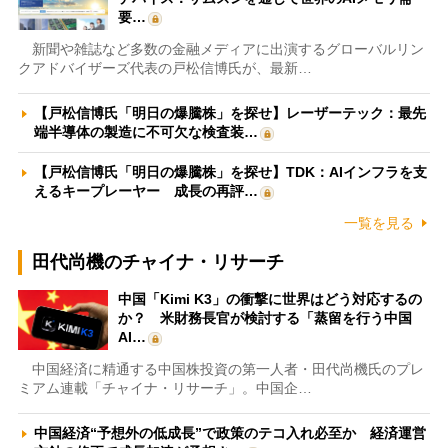
要…
新聞や雑誌など多数の金融メディアに出演するグローバルリン
クアドバイザーズ代表の戸松信博氏が、最新…
【戸松信博氏「明日の爆騰株」を探せ】レーザーテック：最先
端半導体の製造に不可欠な検査装…
【戸松信博氏「明日の爆騰株」を探せ】TDK：AIインフラを支
えるキープレーヤー 成長の再評…
一覧を見る
田代尚機のチャイナ・リサーチ
中国「Kimi K3」の衝撃に世界はどう対応するの
か？ 米財務長官が検討する「蒸留を行う中国
AI…
中国経済に精通する中国株投資の第一人者・田代尚機氏のプレ
ミアム連載「チャイナ・リサーチ」。中国企…
中国経済“予想外の低成長”で政策のテコ入れ必至か 経済運営