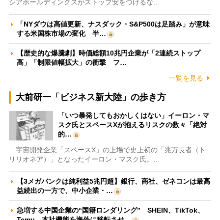
シアホールディングスがストップ安をつけるな…
「NYダウは高値更新、ナスダック・S&P500は足踏み」が意味
する米国株市場の変化 半…
【歴史的な爆騰劇】時価総額10兆円企業が「2連続ストップ
高」「制限値幅拡大」の衝撃 フ…
一覧を見る
大前研一「ビジネス新大陸」の歩き方
「いつ暴発してもおかしくはない」イーロン・マ
スク氏とスペースXが抱えるリスクの数々「絶対
的…
宇宙開発企業「スペースX」の上場で史上初の「兆万長者（ト
リリオネア）」となったイーロン・マスク氏。…
【3メガバンクは純利益5兆円超】銀行、商社、ゼネコンは最高
益続出の一方で、中小企業・…
急増する中国企業の“国籍ロンダリング” SHEIN、TikTok、
Temu…本社機能を海外に移転させ…