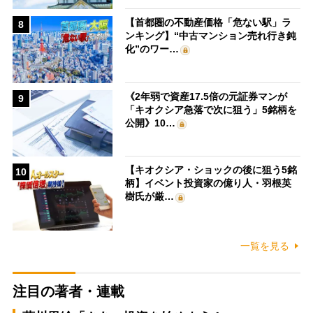
【首都圏の不動産価格「危ない駅」ラ
8
ンキング】“中古マンション売れ行き鈍
化”のワー…
《2年弱で資産17.5倍の元証券マンが
9
「キオクシア急落で次に狙う」5銘柄を
公開》10…
【キオクシア・ショックの後に狙う5銘
10
柄】イベント投資家の億り人・羽根英
樹氏が厳…
一覧を見る
注目の著者・連載