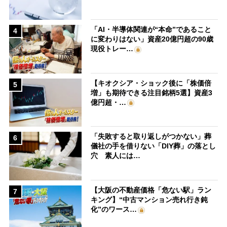
「AI・半導体関連が“本命”であること
4
に変わりはない」資産20億円超の90歳
現役トレー…
【キオクシア・ショック後に「株価倍
5
増」も期待できる注目銘柄5選】資産3
億円超・…
「失敗すると取り返しがつかない」葬
6
儀社の手を借りない「DIY葬」の落とし
穴 素人には…
【大阪の不動産価格「危ない駅」ラン
7
キング】“中古マンション売れ行き鈍
化”のワース…