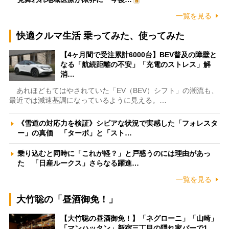
一覧を見る
快適クルマ生活 乗ってみた、使ってみた
【4ヶ月間で受注累計6000台】BEV普及の障壁と
なる「航続距離の不安」「充電のストレス」解
消…
あれほどもてはやされていた「EV（BEV）シフト」の潮流も、
最近では減速基調になっているように見える。…
《雪道の対応力を検証》シビアな状況で実感した「フォレスタ
ー」の真価 「ターボ」と「スト…
乗り込むと同時に「これが軽？」と戸惑うのには理由があっ
た 「日産ルークス」さらなる躍進…
一覧を見る
大竹聡の「昼酒御免！」
【大竹聡の昼酒御免！】「ネグローニ」「山崎」
「マンハッタン」新宿三丁目の隠れ家バーで1…