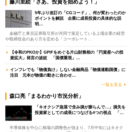
藤川里絵「さあ、投資を始めよう！」
5年ぶり改訂の「CGコード」、何が変わったのか
ポイントを解説 企業に成長投資の具体的な説
明…
金融庁と東京証券取引所が共同で策定している上場企業の経営
や取締役会のあり方を定める「コーポレート…
【令和のPKOか】GPIFをめぐる片山財務相の「円資産への投
資拡大」発言の波紋 「国債重視」…
インフレでも「物価負け」しない金融商品「物価連動国債」に
注目 元本が物価の動きに合わせ…
一覧を見る
森口亮「まるわかり市況分析」
「キオクシア急落で含み損が膨らんで…」損失を
投資家としての成長につなげる4つの視点 「…
半導体株を中心に相場の調整色が強まり、7月中旬にはキオク