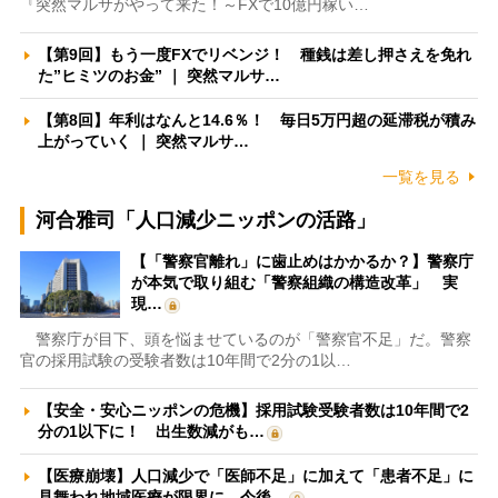
『突然マルサがやって来た！～FXで10億円稼い…
【第9回】もう一度FXでリベンジ！ 種銭は差し押さえを免れ
た”ヒミツのお金” ｜ 突然マルサ…
【第8回】年利はなんと14.6％！ 毎日5万円超の延滞税が積み
上がっていく ｜ 突然マルサ…
一覧を見る
河合雅司「人口減少ニッポンの活路」
【「警察官離れ」に歯止めはかかるか？】警察庁
が本気で取り組む「警察組織の構造改革」 実
現…
警察庁が目下、頭を悩ませているのが「警察官不足」だ。警察
官の採用試験の受験者数は10年間で2分の1以…
【安全・安心ニッポンの危機】採用試験受験者数は10年間で2
分の1以下に！ 出生数減がも…
【医療崩壊】人口減少で「医師不足」に加えて「患者不足」に
見舞われ地域医療が限界に 今後…