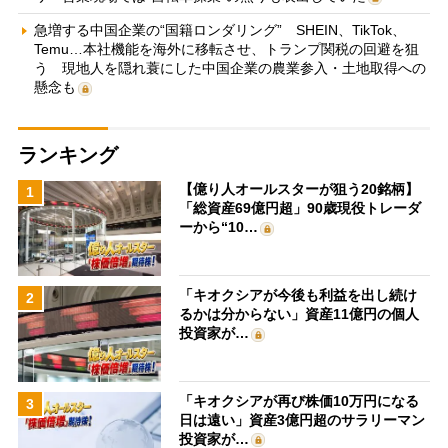
急増する中国企業の“国籍ロンダリング” SHEIN、TikTok、
Temu…本社機能を海外に移転させ、トランプ関税の回避を狙
う 現地人を隠れ蓑にした中国企業の農業参入・土地取得への
懸念も
ランキング
【億り人オールスターが狙う20銘柄】
1
「総資産69億円超」90歳現役トレーダ
ーから“10…
「キオクシアが今後も利益を出し続け
2
るかは分からない」資産11億円の個人
投資家が…
「キオクシアが再び株価10万円になる
3
日は遠い」資産3億円超のサラリーマン
投資家が…