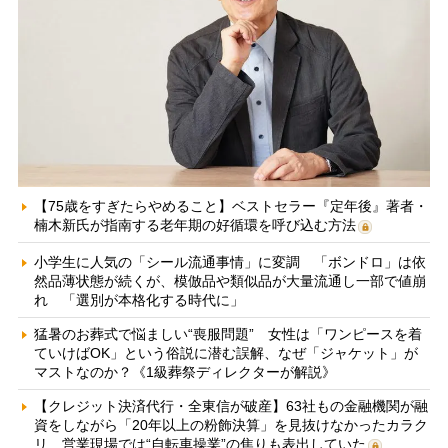
【75歳をすぎたらやめること】ベストセラー『定年後』著者・
楠木新氏が指南する老年期の好循環を呼び込む方法
小学生に人気の「シール流通事情」に変調 「ボンドロ」は依
然品薄状態が続くが、模倣品や類似品が大量流通し一部で値崩
れ 「選別が本格化する時代に」
猛暑のお葬式で悩ましい“喪服問題” 女性は「ワンピースを着
ていけばOK」という俗説に潜む誤解、なぜ「ジャケット」が
マストなのか？《1級葬祭ディレクターが解説》
【クレジット決済代行・全東信が破産】63社もの金融機関が融
資をしながら「20年以上の粉飾決算」を見抜けなかったカラク
リ 営業現場では“自転車操業”の焦りも表出していた