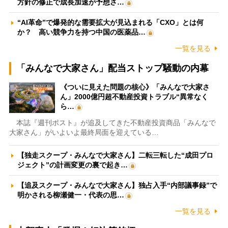
方針の修正で成長加速が予想さ…
“AI革命”で爆発的な需要拡大が見込まれる「CXO」とは何
か？ 高い競争力を持つ中国の医薬品…
一覧を見る
「みんなで大家さん」配当ストップ騒動の内幕
《ついに見えた問題の核心》「みんなで大家さ
ん」2000億円超不動産投資トラブル“異常なく
ら…
本誌『週刊ポスト』が追及してきた不動産投資商品「みんなで
大家さん」がいよいよ最終局面を迎えている…
【独走スクープ・みんなで大家さん】二転三転した“成田プロ
ジェクト”の計画変更の裏で起き…
【追及スクープ・みんなで大家さん】独占入手“内部議事録”で
明かされる柳瀬健一・代表の思…
一覧を見る