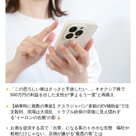
「この恐ろしい株はさっさと手放したい…」キオクシア株で
500万円の利益を出した女性が“夢よもう一度”と再購入
【納車時に複数の事故】テスラジャパン“多額のEV補助金”で注
文殺到、現場は大混乱 トラブル続発の背後に見え隠れす
る“イーロンの右腕”の影
お酒を提供する店で「出禁」になる客のトホホな生態 嘔吐や
粗相だけじゃない、店側が嫌がる“最悪の客”とは