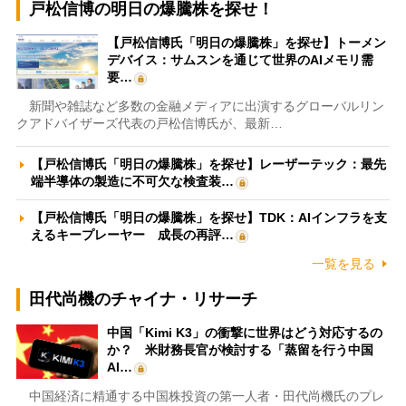
戸松信博の明日の爆騰株を探せ！
【戸松信博氏「明日の爆騰株」を探せ】トーメン
デバイス：サムスンを通じて世界のAIメモリ需
要…
新聞や雑誌など多数の金融メディアに出演するグローバルリン
クアドバイザーズ代表の戸松信博氏が、最新…
【戸松信博氏「明日の爆騰株」を探せ】レーザーテック：最先
端半導体の製造に不可欠な検査装…
【戸松信博氏「明日の爆騰株」を探せ】TDK：AIインフラを支
えるキープレーヤー 成長の再評…
一覧を見る
田代尚機のチャイナ・リサーチ
中国「Kimi K3」の衝撃に世界はどう対応するの
か？ 米財務長官が検討する「蒸留を行う中国
AI…
中国経済に精通する中国株投資の第一人者・田代尚機氏のプレ