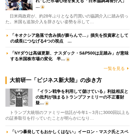
れ”した市場心理を変える「日米協調為替介入」
…
日米両政府が、約28年ぶりとなる円買いの協調介入に踏み切っ
た。米国も追加介入を辞さない姿勢を示して…
「キオクシア急落で含み損が膨らんで…」損失を投資家として
の成長につなげる4つの視点 …
「NYダウは高値更新、ナスダック・S&P500は足踏み」が意味
する米国株市場の変化 半…
一覧を見る
大前研一「ビジネス新大陸」の歩き方
「イラン戦争を利用して儲けている」利益相反と
の批判が強まるトランプファミリーの不正蓄財
疑…
トランプ大統領のファミリー信託が今年1～3月に3000回以上も
の証券取引を行っていたことが明らかになり…
「いつ暴発してもおかしくはない」イーロン・マスク氏とスペ