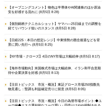
【オープニングコメント】物色は半導体やAI関連株のほか原油
安を好感する流れに (8月5日 8:28)
【個別銘柄テクニカルショット】ヤマハ—25日線までの調整を
経てリバウンド狙いのスタンス (8月5日 8:28)
【日経225・本日の想定レンジ】中東情勢の懸念後退などを背
景に買い先行へ (8月5日 8:25)
【NY市場・クローズ】4日のNY市場は大幅続伸 (8月5日 8:17)
【海外市場動向】米国株式市場は大幅続伸、イラン和平合意期
待や企業決算を好感 (8月5日 8:13)
【注目トピックス 市況・概況】東証グロース市場250指数先
物見通し：堅調も利益確定売りに留意 (8月5日 8:05)
【注目トピックス 市況・概況】今日の為替市場ポイント:◆ユ
ーロ編◆リスク選好的なユーロ買い・円売りはやや抑制される