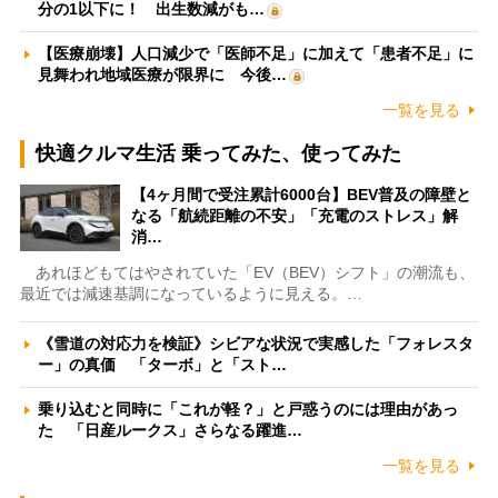
分の1以下に！ 出生数減がも…
【医療崩壊】人口減少で「医師不足」に加えて「患者不足」に
見舞われ地域医療が限界に 今後…
一覧を見る
快適クルマ生活 乗ってみた、使ってみた
【4ヶ月間で受注累計6000台】BEV普及の障壁と
なる「航続距離の不安」「充電のストレス」解
消…
あれほどもてはやされていた「EV（BEV）シフト」の潮流も、
最近では減速基調になっているように見える。…
《雪道の対応力を検証》シビアな状況で実感した「フォレスタ
ー」の真価 「ターボ」と「スト…
乗り込むと同時に「これが軽？」と戸惑うのには理由があっ
た 「日産ルークス」さらなる躍進…
一覧を見る