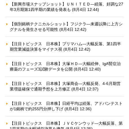
【新興市場スナップショット】ＵＮＩＴＥＤ—続落、好調な27
年3月期第1四半期の業績を発表も (8月4日 12:44)
【個別銘柄テクニカルショット】フジクラ—来週以降に上方シ
グナルを発生させる可能性 (8月4日 12:42)
【注目トピックス 日本株】プリマハム—大幅反落、第1四半
期営業減益決算をマイナス視 (8月4日 12:42)
【注目トピックス 日本株】大塚ＨＤ—大幅続伸、IgA腎症治
療薬のフェーズ3試験データを公開 (8月4日 12:40)
【注目トピックス 日本株】大塚商会—大幅反発、4-6月期営
業増益確保で通期予想を上方修正 (8月4日 12:37)
【注目トピックス 日本株】日経平均は続落、アドバンテスト
が1銘柄で約255円分押し下げ (8月4日 12:36)
【注目トピックス 日本株】ＪＶＣケンウッド—大幅反落、第
1四半期の大幅減益決算を嫌気 (8月4日 12:35)