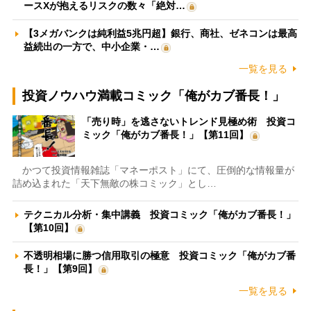
ースXが抱えるリスクの数々「絶対…
【3メガバンクは純利益5兆円超】銀行、商社、ゼネコンは最高
益続出の一方で、中小企業・…
一覧を見る
投資ノウハウ満載コミック「俺がカブ番長！」
「売り時」を逃さないトレンド見極め術 投資コ
ミック「俺がカブ番長！」【第11回】
かつて投資情報雑誌「マネーポスト」にて、圧倒的な情報量が
詰め込まれた「天下無敵の株コミック」とし…
テクニカル分析・集中講義 投資コミック「俺がカブ番長！」
【第10回】
不透明相場に勝つ信用取引の極意 投資コミック「俺がカブ番
長！」【第9回】
一覧を見る