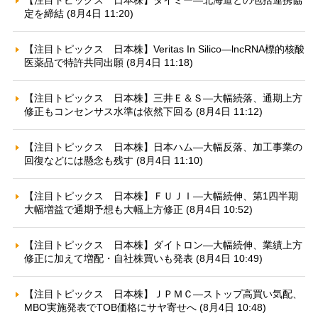
【注目トピックス 日本株】タイミー—北海道との包括連携協
定を締結 (8月4日 11:20)
【注目トピックス 日本株】Veritas In Silico—lncRNA標的核酸
医薬品で特許共同出願 (8月4日 11:18)
【注目トピックス 日本株】三井Ｅ＆Ｓ—大幅続落、通期上方
修正もコンセンサス水準は依然下回る (8月4日 11:12)
【注目トピックス 日本株】日本ハム—大幅反落、加工事業の
回復などには懸念も残す (8月4日 11:10)
【注目トピックス 日本株】ＦＵＪＩ—大幅続伸、第1四半期
大幅増益で通期予想も大幅上方修正 (8月4日 10:52)
【注目トピックス 日本株】ダイトロン—大幅続伸、業績上方
修正に加えて増配・自社株買いも発表 (8月4日 10:49)
【注目トピックス 日本株】ＪＰＭＣ—ストップ高買い気配、
MBO実施発表でTOB価格にサヤ寄せへ (8月4日 10:48)