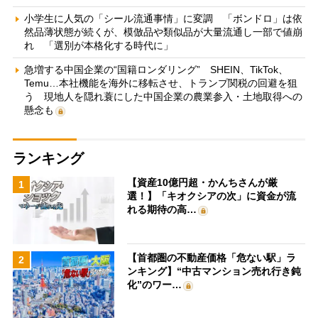
小学生に人気の「シール流通事情」に変調 「ボンドロ」は依
然品薄状態が続くが、模倣品や類似品が大量流通し一部で値崩
れ 「選別が本格化する時代に」
急増する中国企業の“国籍ロンダリング” SHEIN、TikTok、
Temu…本社機能を海外に移転させ、トランプ関税の回避を狙
う 現地人を隠れ蓑にした中国企業の農業参入・土地取得への
懸念も
ランキング
【資産10億円超・かんちさんが厳
1
選！】「キオクシアの次」に資金が流
れる期待の高…
【首都圏の不動産価格「危ない駅」ラ
2
ンキング】“中古マンション売れ行き鈍
化”のワー…