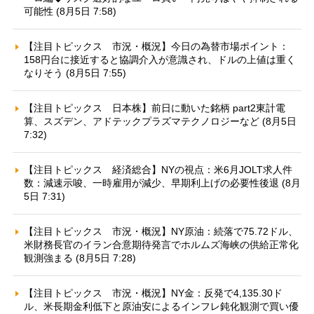
可能性 (8月5日 7:58)
【注目トピックス 市況・概況】今日の為替市場ポイント：
158円台に接近すると協調介入が意識され、ドルの上値は重く
なりそう (8月5日 7:55)
【注目トピックス 日本株】前日に動いた銘柄 part2東計電
算、スズデン、アドテックプラズマテクノロジーなど (8月5日
7:32)
【注目トピックス 経済総合】NYの視点：米6月JOLT求人件
数：減速示唆、一時雇用が減少、早期利上げの必要性後退 (8月
5日 7:31)
【注目トピックス 市況・概況】NY原油：続落で75.72ドル、
米財務長官のイラン合意期待発言でホルムズ海峡の供給正常化
観測強まる (8月5日 7:28)
【注目トピックス 市況・概況】NY金：反発で4,135.30ド
ル、米長期金利低下と原油安によるインフレ鈍化観測で買い優