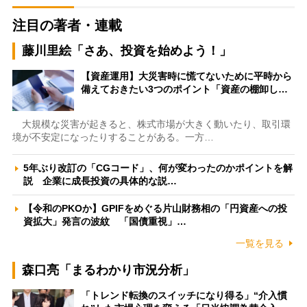
注目の著者・連載
藤川里絵「さあ、投資を始めよう！」
【資産運用】大災害時に慌てないために平時から
備えておきたい3つのポイント「資産の棚卸し…
大規模な災害が起きると、株式市場が大きく動いたり、取引環
境が不安定になったりすることがある。一方…
5年ぶり改訂の「CGコード」、何が変わったのかポイントを解
説 企業に成長投資の具体的な説…
【令和のPKOか】GPIFをめぐる片山財務相の「円資産への投
資拡大」発言の波紋 「国債重視」…
一覧を見る
森口亮「まるわかり市況分析」
「トレンド転換のスイッチになり得る」“介入慣