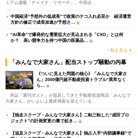
ミアム連載「チャイナ・リサーチ」。中国企…
中国経済“予想外の低成長”で政策のテコ入れ必至か 経済運営
方針の修正で成長加速が予想さ…
“AI革命”で爆発的な需要拡大が見込まれる「CXO」とは何
か？ 高い競争力を持つ中国の医薬品…
一覧を見る
「みんなで大家さん」配当ストップ騒動の内幕
《ついに見えた問題の核心》「みんなで大家さ
ん」2000億円超不動産投資トラブル“異常なく
ら…
本誌『週刊ポスト』が追及してきた不動産投資商品「みんなで
大家さん」がいよいよ最終局面を迎えている…
【独走スクープ・みんなで大家さん】二転三転した“成田プロ
ジェクト”の計画変更の裏で起き…
【追及スクープ・みんなで大家さん】独占入手“内部議事録”で