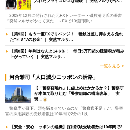
入れたプライスレスな経験 ｜ 突然マルサがや…
2009年12月に発行された元FXトレーダー・磯貝清明氏の著書
『突然マルサがやって来た！～FXで10億円稼い…
【第9回】もう一度FXでリベンジ！ 種銭は差し押さえを免れ
た”ヒミツのお金” ｜ 突然マルサ…
【第8回】年利はなんと14.6％！ 毎日5万円超の延滞税が積み
上がっていく ｜ 突然マルサ…
一覧を見る
河合雅司「人口減少ニッポンの活路」
【「警察官離れ」に歯止めはかかるか？】警察庁
が本気で取り組む「警察組織の構造改革」 実
現…
警察庁が目下、頭を悩ませているのが「警察官不足」だ。警察
官の採用試験の受験者数は10年間で2分の1以…
【安全・安心ニッポンの危機】採用試験受験者数は10年間で2