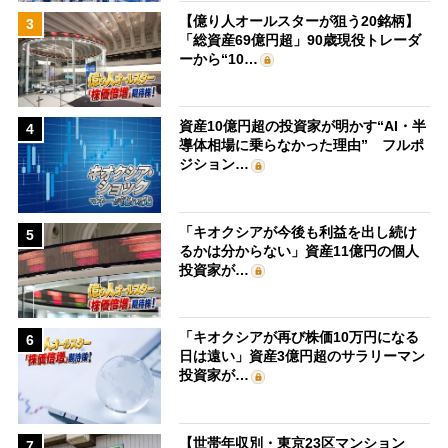
【億り人オールスターが狙う20銘柄】
3
「総資産69億円超」90歳現役トレーダ
ーから“10…
資産10億円超の投資家が明かす“AI・半
4
導体相場に乗らなかった理由” フルポ
ジション…
「キオクシアが今後も利益を出し続け
5
るかは分からない」資産11億円の個人
投資家が…
「キオクシアが再び株価10万円になる
6
日は遠い」資産3億円超のサラリーマン
投資家が…
【世帯年収別・東京23区マンション
7