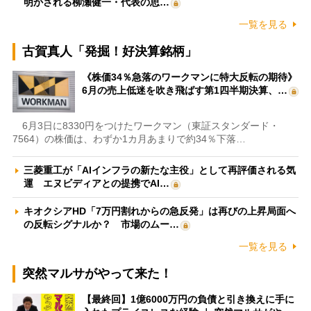
明かされる柳瀬健一・代表の思…
一覧を見る
古賀真人「発掘！好決算銘柄」
《株価34％急落のワークマンに特大反転の期待》
6月の売上低迷を吹き飛ばす第1四半期決算、…
6月3日に8330円をつけたワークマン（東証スタンダード・
7564）の株価は、わずか1カ月あまりで約34％下落…
三菱重工が「AIインフラの新たな主役」として再評価される気
運 エヌビディアとの提携でAI…
キオクシアHD「7万円割れからの急反発」は再びの上昇局面へ
の反転シグナルか？ 市場のムー…
一覧を見る
突然マルサがやって来た！
【最終回】1億6000万円の負債と引き換えに手に