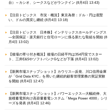
台）～カシオ、シークスなどがランクイン (8月4日 13:43)
【注目トピックス 市況・概況】東京為替：ドル・円は底堅
い、ドルの買戻し継続 (8月4日 13:18)
【注目トピックス 日本株】インテリックスホールディングス
—全国保証・楽天銀行と住宅ローンに係る新たな取組を開始 (8
月4日 13:02)
【後場の寄り付き概況】後場の日経平均は354円安でスター
ト、三井E&SやソフトバンクGなどが下落 (8月4日 13:02)
【新興市場スナップショット】カウリス—反発、川口信用金庫
が「Grid Data KYC」を用いた継続的顧客管理業務の実証実験
を開始 (8月4日 12:47)
【新興市場スナップショット】パワーエックス—大幅続伸、大
規模蓄電所向け高容量蓄電システム「Mega Power 4000」シリ
ーズを発表 (8月4日 12:46)