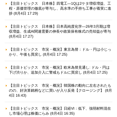
【注目トピックス 日本株】四電工—1Qは2ケタ増収増益、工
程・原価管理の徹底が寄与し、高水準の手持ち工事が着実に進
捗 (8月4日 17:29)
【注目トピックス 日本株】日本高純度化学—26年3月期は増
収増益、生成AI関連需要の伸長や政策保有株式の売却益が寄与
(8月4日 17:27)
【注目トピックス 市況・概況】東京為替：ドル・円は小じっ
かり、午後も買戻し (8月4日 17:25)
【注目トピックス 市況・概況】欧米為替見通し: ドル・円は
下げ渋りか、追加介入に警戒もドルに買戻し (8月4日 17:25)
【注目トピックス 市況・概況】韓国株の動向に左右されたも
のの、好決算銘柄などに買いが入り反発【クロージング】 (8月
4日 16:43)
【注目トピックス 市況・概況】日経VI：低下、強弱材料混在
し市場心理は株価にらみ (8月4日 16:35)