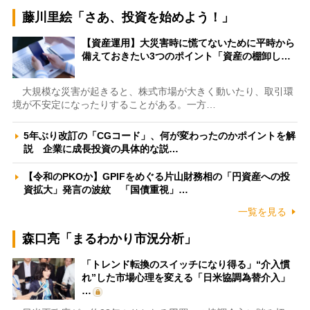
藤川里絵「さあ、投資を始めよう！」
【資産運用】大災害時に慌てないために平時から
備えておきたい3つのポイント「資産の棚卸し…
大規模な災害が起きると、株式市場が大きく動いたり、取引環
境が不安定になったりすることがある。一方…
5年ぶり改訂の「CGコード」、何が変わったのかポイントを解
説 企業に成長投資の具体的な説…
【令和のPKOか】GPIFをめぐる片山財務相の「円資産への投
資拡大」発言の波紋 「国債重視」…
一覧を見る
森口亮「まるわかり市況分析」
「トレンド転換のスイッチになり得る」“介入慣
れ”した市場心理を変える「日米協調為替介入」
…