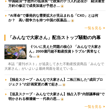
中国経済“予想外の低成長”で政策のテコ入れ必至か 経済運営
方針の修正で成長加速が予想さ…
“AI革命”で爆発的な需要拡大が見込まれる「CXO」とは何
か？ 高い競争力を持つ中国の医薬品…
一覧を見る
「みんなで大家さん」配当ストップ騒動の内幕
《ついに見えた問題の核心》「みんなで大家さ
ん」2000億円超不動産投資トラブル“異常なく
ら…
本誌『週刊ポスト』が追及してきた不動産投資商品「みんなで
大家さん」がいよいよ最終局面を迎えている…
【独走スクープ・みんなで大家さん】二転三転した“成田プロ
ジェクト”の計画変更の裏で起き…
【追及スクープ・みんなで大家さん】独占入手“内部議事録”で
明かされる柳瀬健一・代表の思…
一覧を見る