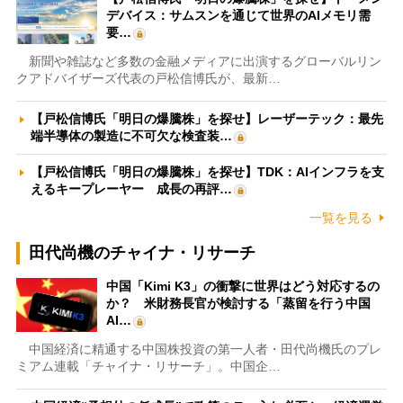
デバイス：サムスンを通じて世界のAIメモリ需
要…
新聞や雑誌など多数の金融メディアに出演するグローバルリン
クアドバイザーズ代表の戸松信博氏が、最新…
【戸松信博氏「明日の爆騰株」を探せ】レーザーテック：最先
端半導体の製造に不可欠な検査装…
【戸松信博氏「明日の爆騰株」を探せ】TDK：AIインフラを支
えるキープレーヤー 成長の再評…
一覧を見る
田代尚機のチャイナ・リサーチ
中国「Kimi K3」の衝撃に世界はどう対応するの
か？ 米財務長官が検討する「蒸留を行う中国
AI…
中国経済に精通する中国株投資の第一人者・田代尚機氏のプレ
ミアム連載「チャイナ・リサーチ」。中国企…