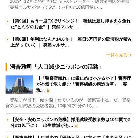
2009年12月に発行された元FXトレーダー・磯貝清明氏の著書
『突然マルサがやって来た！～FXで10億円稼い…
【第9回】もう一度FXでリベンジ！ 種銭は差し押さえを免れ
た”ヒミツのお金” ｜ 突然マルサ…
【第8回】年利はなんと14.6％！ 毎日5万円超の延滞税が積み
上がっていく ｜ 突然マルサ…
一覧を見る
河合雅司「人口減少ニッポンの活路」
【「警察官離れ」に歯止めはかかるか？】警察庁
が本気で取り組む「警察組織の構造改革」 実
現…
警察庁が目下、頭を悩ませているのが「警察官不足」だ。警察
官の採用試験の受験者数は10年間で2分の1以…
【安全・安心ニッポンの危機】採用試験受験者数は10年間で2
分の1以下に！ 出生数減がも…
【医療崩壊】人口減少で「医師不足」に加えて「患者不足」に