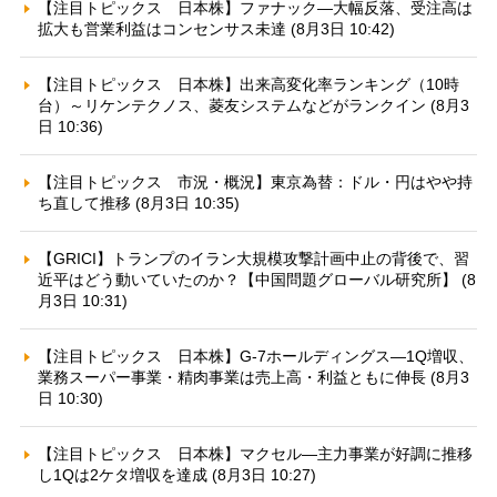
【注目トピックス 日本株】ファナック—大幅反落、受注高は
拡大も営業利益はコンセンサス未達 (8月3日 10:42)
【注目トピックス 日本株】出来高変化率ランキング（10時
台）～リケンテクノス、菱友システムなどがランクイン (8月3
日 10:36)
【注目トピックス 市況・概況】東京為替：ドル・円はやや持
ち直して推移 (8月3日 10:35)
【GRICI】トランプのイラン大規模攻撃計画中止の背後で、習
近平はどう動いていたのか？【中国問題グローバル研究所】 (8
月3日 10:31)
【注目トピックス 日本株】G-7ホールディングス—1Q増収、
業務スーパー事業・精肉事業は売上高・利益ともに伸長 (8月3
日 10:30)
【注目トピックス 日本株】マクセル—主力事業が好調に推移
し1Qは2ケタ増収を達成 (8月3日 10:27)