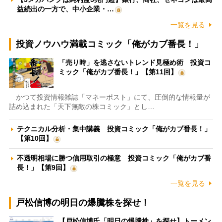
益続出の一方で、中小企業・…
一覧を見る
投資ノウハウ満載コミック「俺がカブ番長！」
「売り時」を逃さないトレンド見極め術 投資コ
ミック「俺がカブ番長！」【第11回】
かつて投資情報雑誌「マネーポスト」にて、圧倒的な情報量が
詰め込まれた「天下無敵の株コミック」とし…
テクニカル分析・集中講義 投資コミック「俺がカブ番長！」
【第10回】
不透明相場に勝つ信用取引の極意 投資コミック「俺がカブ番
長！」【第9回】
一覧を見る
戸松信博の明日の爆騰株を探せ！
【戸松信博氏「明日の爆騰株」を探せ】トーメン