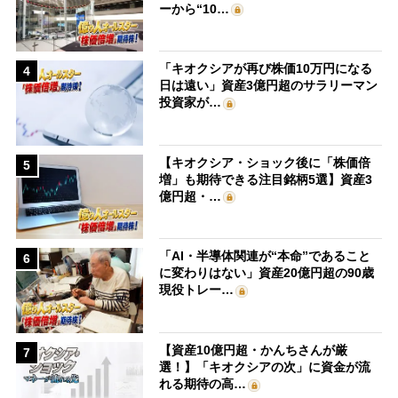
ーから“10…
「キオクシアが再び株価10万円になる
4
日は遠い」資産3億円超のサラリーマン
投資家が…
【キオクシア・ショック後に「株価倍
5
増」も期待できる注目銘柄5選】資産3
億円超・…
「AI・半導体関連が“本命”であること
6
に変わりはない」資産20億円超の90歳
現役トレー…
【資産10億円超・かんちさんが厳
7
選！】「キオクシアの次」に資金が流
れる期待の高…