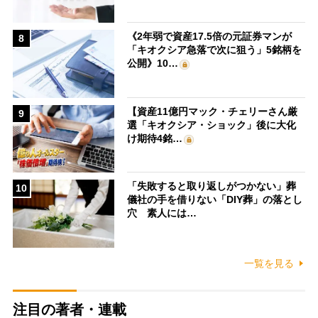
《2年弱で資産17.5倍の元証券マンが
8
「キオクシア急落で次に狙う」5銘柄を
公開》10…
【資産11億円マック・チェリーさん厳
9
選「キオクシア・ショック」後に大化
け期待4銘…
「失敗すると取り返しがつかない」葬
10
儀社の手を借りない「DIY葬」の落とし
穴 素人には…
一覧を見る
注目の著者・連載