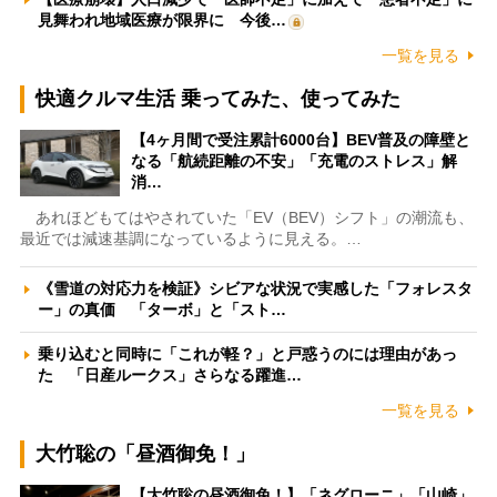
見舞われ地域医療が限界に 今後…
一覧を見る
快適クルマ生活 乗ってみた、使ってみた
【4ヶ月間で受注累計6000台】BEV普及の障壁と
なる「航続距離の不安」「充電のストレス」解
消…
あれほどもてはやされていた「EV（BEV）シフト」の潮流も、
最近では減速基調になっているように見える。…
《雪道の対応力を検証》シビアな状況で実感した「フォレスタ
ー」の真価 「ターボ」と「スト…
乗り込むと同時に「これが軽？」と戸惑うのには理由があっ
た 「日産ルークス」さらなる躍進…
一覧を見る
大竹聡の「昼酒御免！」
【大竹聡の昼酒御免！】「ネグローニ」「山崎」