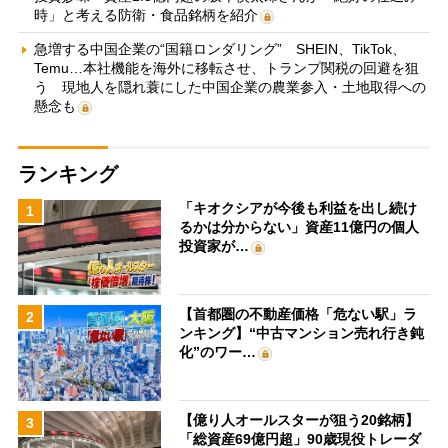
時」と考える防衛・食品銘柄を紹介
急増する中国企業の“国籍ロンダリング” SHEIN、TikTok、
Temu…本社機能を海外に移転させ、トランプ関税の回避を狙
う 現地人を隠れ蓑にした中国企業の農業参入・土地取得への
懸念も
ランキング
「キオクシアが今後も利益を出し続け
1
るかは分からない」資産11億円の個人
投資家が…
【首都圏の不動産価格「危ない駅」ラ
2
ンキング】“中古マンション売れ行き鈍
化”のワー…
【億り人オールスターが狙う20銘柄】
3
「総資産69億円超」90歳現役トレーダ