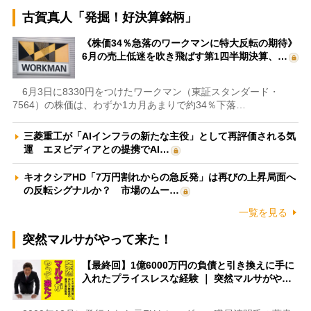
古賀真人「発掘！好決算銘柄」
《株価34％急落のワークマンに特大反転の期待》
6月の売上低迷を吹き飛ばす第1四半期決算、…
6月3日に8330円をつけたワークマン（東証スタンダード・
7564）の株価は、わずか1カ月あまりで約34％下落…
三菱重工が「AIインフラの新たな主役」として再評価される気
運 エヌビディアとの提携でAI…
キオクシアHD「7万円割れからの急反発」は再びの上昇局面へ
の反転シグナルか？ 市場のムー…
一覧を見る
突然マルサがやって来た！
【最終回】1億6000万円の負債と引き換えに手に
入れたプライスレスな経験 ｜ 突然マルサがや…