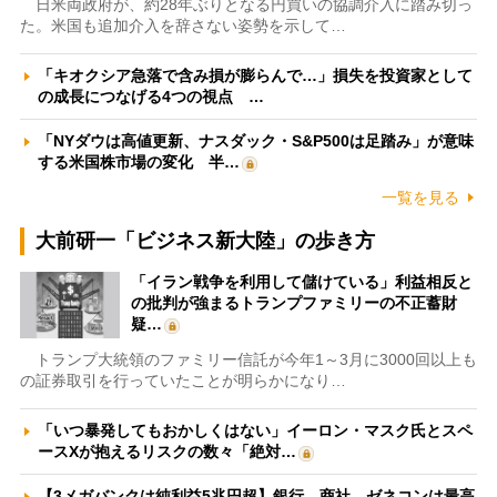
日米両政府が、約28年ぶりとなる円買いの協調介入に踏み切っ
た。米国も追加介入を辞さない姿勢を示して…
「キオクシア急落で含み損が膨らんで…」損失を投資家として
の成長につなげる4つの視点 …
「NYダウは高値更新、ナスダック・S&P500は足踏み」が意味
する米国株市場の変化 半…
一覧を見る
大前研一「ビジネス新大陸」の歩き方
「イラン戦争を利用して儲けている」利益相反と
の批判が強まるトランプファミリーの不正蓄財
疑…
トランプ大統領のファミリー信託が今年1～3月に3000回以上も
の証券取引を行っていたことが明らかになり…
「いつ暴発してもおかしくはない」イーロン・マスク氏とスペ
ースXが抱えるリスクの数々「絶対…
【3メガバンクは純利益5兆円超】銀行、商社、ゼネコンは最高