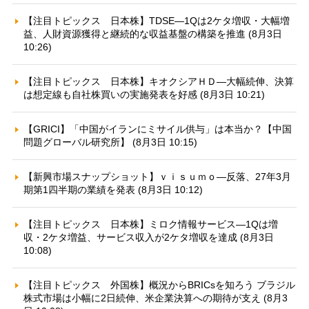
【注目トピックス 日本株】TDSE—1Qは2ケタ増収・大幅増
益、人財資源獲得と継続的な収益基盤の構築を推進 (8月3日
10:26)
【注目トピックス 日本株】キオクシアＨＤ—大幅続伸、決算
は想定線も自社株買いの実施発表を好感 (8月3日 10:21)
【GRICI】「中国がイランにミサイル供与」は本当か？【中国
問題グローバル研究所】 (8月3日 10:15)
【新興市場スナップショット】ｖｉｓｕｍｏ—反落、27年3月
期第1四半期の業績を発表 (8月3日 10:12)
【注目トピックス 日本株】ミロク情報サービス—1Qは増
収・2ケタ増益、サービス収入が2ケタ増収を達成 (8月3日
10:08)
【注目トピックス 外国株】概況からBRICsを知ろう ブラジル
株式市場は小幅に2日続伸、米企業決算への期待が支え (8月3