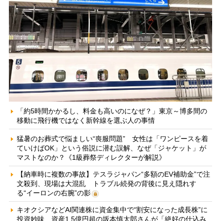
「約5時間かかるし、料金も高いのになぜ？」東京～博多間の
移動に飛行機ではなく新幹線を選ぶ人の事情
猛暑のお葬式で悩ましい“喪服問題” 女性は「ワンピースを着
ていけばOK」という俗説に潜む誤解、なぜ「ジャケット」が
マストなのか？《1級葬祭ディレクターが解説》
【納車時に複数の事故】テスラジャパン“多額のEV補助金”で注
文殺到、現場は大混乱 トラブル続発の背後に見え隠れす
る“イーロンの右腕”の影
キオクシアなどAI関連株に資金集中で“割安になった成長株”に
投資妙味 資産1.5億円超の坂本慎太郎さんが「絶好の仕込み