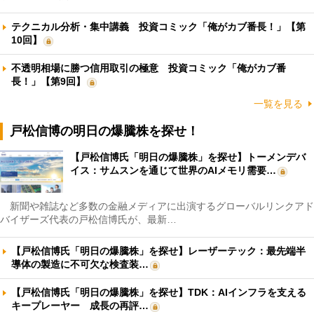
テクニカル分析・集中講義 投資コミック「俺がカブ番長！」【第
10回】
不透明相場に勝つ信用取引の極意 投資コミック「俺がカブ番
長！」【第9回】
一覧を見る
戸松信博の明日の爆騰株を探せ！
【戸松信博氏「明日の爆騰株」を探せ】トーメンデバ
イス：サムスンを通じて世界のAIメモリ需要…
新聞や雑誌など多数の金融メディアに出演するグローバルリンクアド
バイザーズ代表の戸松信博氏が、最新…
【戸松信博氏「明日の爆騰株」を探せ】レーザーテック：最先端半
導体の製造に不可欠な検査装…
【戸松信博氏「明日の爆騰株」を探せ】TDK：AIインフラを支える
キープレーヤー 成長の再評…