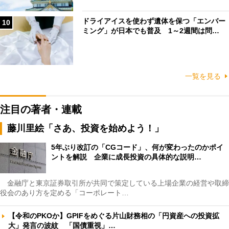
ドライアイスを使わず遺体を保つ「エンバー
10
ミング」が日本でも普及 1～2週間は問…
一覧を見る
注目の著者・連載
藤川里絵「さあ、投資を始めよう！」
5年ぶり改訂の「CGコード」、何が変わったのかポイ
ントを解説 企業に成長投資の具体的な説明…
金融庁と東京証券取引所が共同で策定している上場企業の経営や取締
役会のあり方を定める「コーポレート…
【令和のPKOか】GPIFをめぐる片山財務相の「円資産への投資拡
大」発言の波紋 「国債重視」…