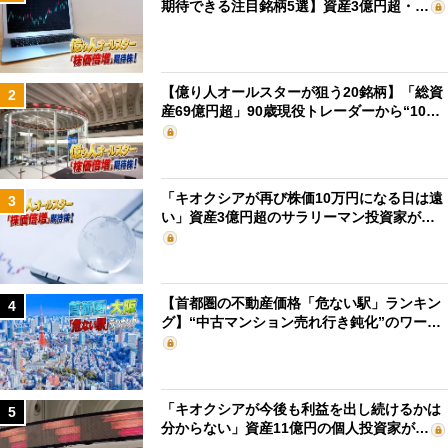
期待できる注目銘柄5選】資産3億円超・…
【億り人オールスターが狙う20銘柄】「総資
2
産69億円超」90歳現役トレーダーから“10…
「キオクシアが再び株価10万円になる日は遠
3
い」資産3億円超のサラリーマン投資家が…
【首都圏の不動産価格「危ない駅」ランキン
4
グ】“中古マンション売れ行き鈍化”のワー…
「キオクシアが今後も利益を出し続けるかは
5
分からない」資産11億円の個人投資家が…