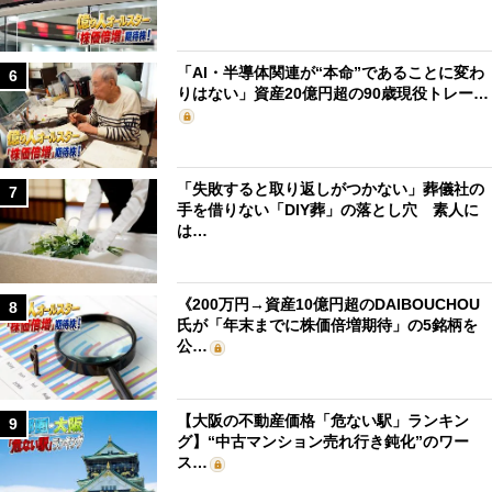
「AI・半導体関連が“本命”であることに変わ
6
りはない」資産20億円超の90歳現役トレー…
「失敗すると取り返しがつかない」葬儀社の
7
手を借りない「DIY葬」の落とし穴 素人に
は…
《200万円→資産10億円超のDAIBOUCHOU
8
氏が「年末までに株価倍増期待」の5銘柄を
公…
【大阪の不動産価格「危ない駅」ランキン
9
グ】“中古マンション売れ行き鈍化”のワー
ス…