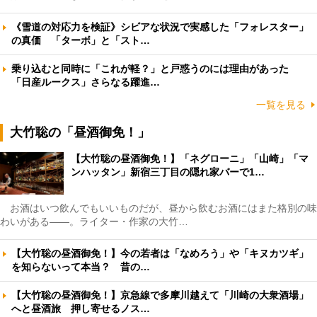
《雪道の対応力を検証》シビアな状況で実感した「フォレスター」
の真価 「ターボ」と「スト…
乗り込むと同時に「これが軽？」と戸惑うのには理由があった
「日産ルークス」さらなる躍進…
一覧を見る
大竹聡の「昼酒御免！」
【大竹聡の昼酒御免！】「ネグローニ」「山崎」「マ
ンハッタン」新宿三丁目の隠れ家バーで1…
お酒はいつ飲んでもいいものだが、昼から飲むお酒にはまた格別の味
わいがある――。ライター・作家の大竹…
【大竹聡の昼酒御免！】今の若者は「なめろう」や「キヌカツギ」
を知らないって本当？ 昔の…
【大竹聡の昼酒御免！】京急線で多摩川越えて「川崎の大衆酒場」
へと昼酒旅 押し寄せるノス…