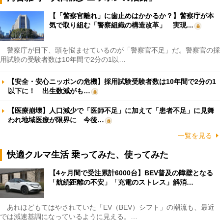
【「警察官離れ」に歯止めはかかるか？】警察庁が本
気で取り組む「警察組織の構造改革」 実現…
警察庁が目下、頭を悩ませているのが「警察官不足」だ。警察官の採
用試験の受験者数は10年間で2分の1以…
【安全・安心ニッポンの危機】採用試験受験者数は10年間で2分の1
以下に！ 出生数減がも…
【医療崩壊】人口減少で「医師不足」に加えて「患者不足」に見舞
われ地域医療が限界に 今後…
一覧を見る
快適クルマ生活 乗ってみた、使ってみた
【4ヶ月間で受注累計6000台】BEV普及の障壁となる
「航続距離の不安」「充電のストレス」解消…
あれほどもてはやされていた「EV（BEV）シフト」の潮流も、最近
では減速基調になっているように見える。…