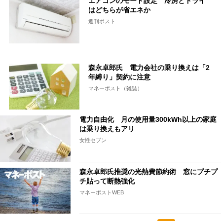
エアコンのモード設定 冷房とドライ
はどちらが省エネか
週刊ポスト
森永卓郎氏 電力会社の乗り換えは「2
年縛り」契約に注意
マネーポスト（雑誌）
電力自由化 月の使用量300kWh以上の家庭
は乗り換えもアリ
女性セブン
森永卓郎氏推奨の光熱費節約術 窓にプチプ
チ貼って断熱強化
マネーポストWEB