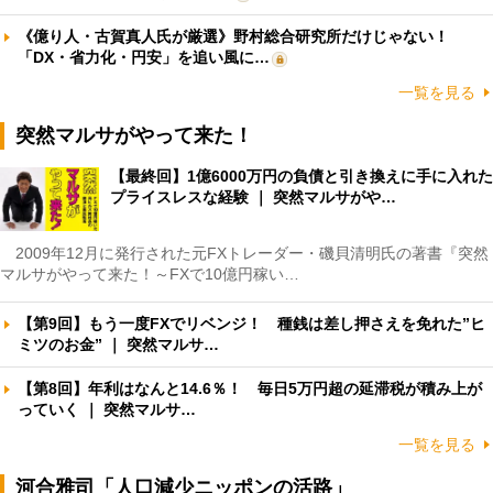
《億り人・古賀真人氏が厳選》野村総合研究所だけじゃない！
「DX・省力化・円安」を追い風に…
一覧を見る
突然マルサがやって来た！
【最終回】1億6000万円の負債と引き換えに手に入れた
プライスレスな経験 ｜ 突然マルサがや…
2009年12月に発行された元FXトレーダー・磯貝清明氏の著書『突然
マルサがやって来た！～FXで10億円稼い…
【第9回】もう一度FXでリベンジ！ 種銭は差し押さえを免れた”ヒ
ミツのお金” ｜ 突然マルサ…
【第8回】年利はなんと14.6％！ 毎日5万円超の延滞税が積み上が
っていく ｜ 突然マルサ…
一覧を見る
河合雅司「人口減少ニッポンの活路」