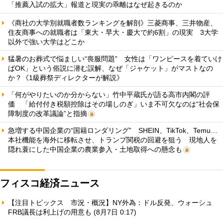
「推薦入試の拡大」報道と現実の乖離はなぜ起きるのか
《商社の大学別就職者数ランキングを解剖》三菱商事、三井物産、
住友商事への就職者は「東大・早大・慶大で約6割」の現実 3大学
以外で強い大学はどこか
猛暑のお葬式で悩ましい“喪服問題” 女性は「ワンピースを着ていけ
ばOK」という俗説に潜む誤解、なぜ「ジャケット」がマストなの
か？《1級葬祭ディレクターが解説》
「何がやりたいのか分からない」竹中平蔵氏が語る高市内閣の評
価 「給付付き税額控除はその場しのぎ」いま不可欠なのは“社会保
障制度の改革議論”と指摘
急増する中国企業の“国籍ロンダリング” SHEIN、TikTok、Temu…
本社機能を海外に移転させ、トランプ関税の回避を狙う 現地人を
隠れ蓑にした中国企業の農業参入・土地取得への懸念も
フィスコ経済ニュース
【注目トピックス 市況・概況】NY外為：ドル反発、ウォーシュ
FRB議長は利上げの用意も (8月7日 0:17)