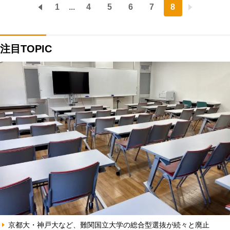
1
...
4
5
6
7
8
注目TOPIC
京都大・神戸大など、難関国立大学の総合型選抜が続々と廃止