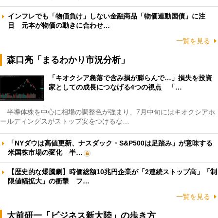
インフレでも「物価負け」しない金融商品「物価連動国債」に注
目 元本が物価の動きに合わせ…
一覧を見る
森口亮「まるわかり市況分析」
「キオクシア急落で含み損が膨らんで…」損失を投資
家としての成長につなげる4つの視点 「…
半導体株を中心に相場の調整色が強まり、7月中旬にはキオクシアホ
ールディングスがストップ安をつけるな…
「NYダウは高値更新、ナスダック・S&P500は足踏み」が意味する
米国株市場の変化 半…
【歴史的な爆騰劇】時価総額10兆円企業が「2連続ストップ高」「制
限値幅拡大」の衝撃 フ…
一覧を見る
大前研一「ビジネス新大陸」の歩き方