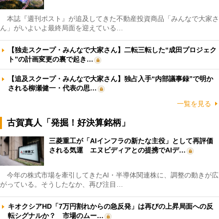
本誌『週刊ポスト』が追及してきた不動産投資商品「みんなで大家さ
ん」がいよいよ最終局面を迎えている…
【独走スクープ・みんなで大家さん】二転三転した“成田プロジェク
ト”の計画変更の裏で起き…
【追及スクープ・みんなで大家さん】独占入手“内部議事録”で明か
される柳瀬健一・代表の思…
一覧を見る
古賀真人「発掘！好決算銘柄」
三菱重工が「AIインフラの新たな主役」として再評価
される気運 エヌビディアとの提携でAIデ…
今年の株式市場を牽引してきたAI・半導体関連株に、調整の動きが広
がっている。そうしたなか、再び注目…
キオクシアHD「7万円割れからの急反発」は再びの上昇局面への反
転シグナルか？ 市場のムー…