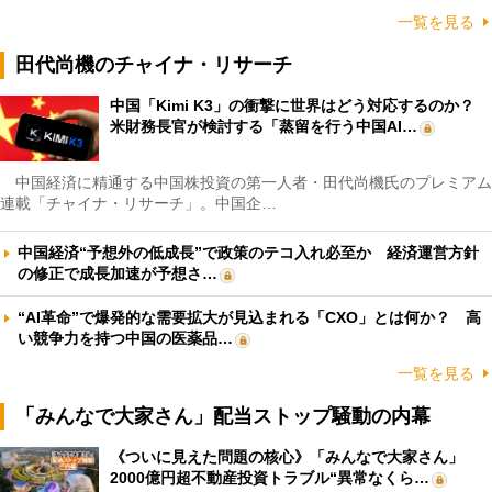
一覧を見る
田代尚機のチャイナ・リサーチ
中国「Kimi K3」の衝撃に世界はどう対応するのか？
米財務長官が検討する「蒸留を行う中国AI…
中国経済に精通する中国株投資の第一人者・田代尚機氏のプレミアム
連載「チャイナ・リサーチ」。中国企…
中国経済“予想外の低成長”で政策のテコ入れ必至か 経済運営方針
の修正で成長加速が予想さ…
“AI革命”で爆発的な需要拡大が見込まれる「CXO」とは何か？ 高
い競争力を持つ中国の医薬品…
一覧を見る
「みんなで大家さん」配当ストップ騒動の内幕
《ついに見えた問題の核心》「みんなで大家さん」
2000億円超不動産投資トラブル“異常なくら…