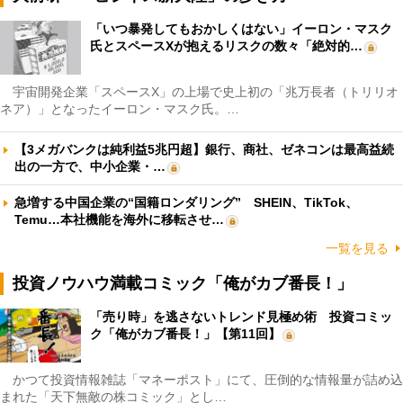
「いつ暴発してもおかしくはない」イーロン・マスク
氏とスペースXが抱えるリスクの数々「絶対的…
宇宙開発企業「スペースX」の上場で史上初の「兆万長者（トリリオ
ネア）」となったイーロン・マスク氏。…
【3メガバンクは純利益5兆円超】銀行、商社、ゼネコンは最高益続
出の一方で、中小企業・…
急増する中国企業の“国籍ロンダリング” SHEIN、TikTok、
Temu…本社機能を海外に移転させ…
一覧を見る
投資ノウハウ満載コミック「俺がカブ番長！」
「売り時」を逃さないトレンド見極め術 投資コミッ
ク「俺がカブ番長！」【第11回】
かつて投資情報雑誌「マネーポスト」にて、圧倒的な情報量が詰め込
まれた「天下無敵の株コミック」とし…