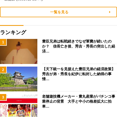
一覧を見る
ランキング
豊臣兄弟は転戦続きでなぜ軍費が続いたの
1
か？ 信長亡き後、秀吉・秀長の突出した経
済…
【天下統一を見据えた豊臣兄弟の経済政策】
2
秀吉が弟・秀長を紀伊に転封した納得の事
情…
老舗遊技機メーカー・豊丸産業がパチンコ事
3
業停止の背景 大手と中小の格差拡大に拍
車…