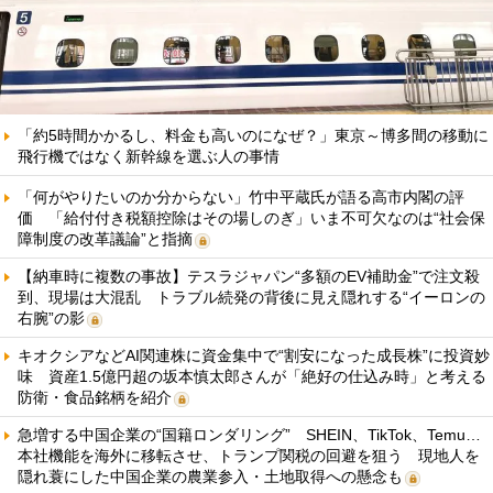
「約5時間かかるし、料金も高いのになぜ？」東京～博多間の移動に
飛行機ではなく新幹線を選ぶ人の事情
「何がやりたいのか分からない」竹中平蔵氏が語る高市内閣の評
価 「給付付き税額控除はその場しのぎ」いま不可欠なのは“社会保
障制度の改革議論”と指摘
【納車時に複数の事故】テスラジャパン“多額のEV補助金”で注文殺
到、現場は大混乱 トラブル続発の背後に見え隠れする“イーロンの
右腕”の影
キオクシアなどAI関連株に資金集中で“割安になった成長株”に投資妙
味 資産1.5億円超の坂本慎太郎さんが「絶好の仕込み時」と考える
防衛・食品銘柄を紹介
急増する中国企業の“国籍ロンダリング” SHEIN、TikTok、Temu…
本社機能を海外に移転させ、トランプ関税の回避を狙う 現地人を
隠れ蓑にした中国企業の農業参入・土地取得への懸念も