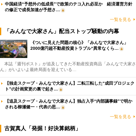
中国経済“予想外の低成長”で政策のテコ入れ必至か 経済運営方針
の修正で成長加速が予想さ…
一覧を見る
「みんなで大家さん」配当ストップ騒動の内幕
《ついに見えた問題の核心》「みんなで大家さん」
2000億円超不動産投資トラブル“異常なくら…
本誌『週刊ポスト』が追及してきた不動産投資商品「みんなで大家さ
ん」がいよいよ最終局面を迎えている…
【独走スクープ・みんなで大家さん】二転三転した“成田プロジェク
ト”の計画変更の裏で起き…
【追及スクープ・みんなで大家さん】独占入手“内部議事録”で明か
される柳瀬健一・代表の思…
一覧を見る
古賀真人「発掘！好決算銘柄」