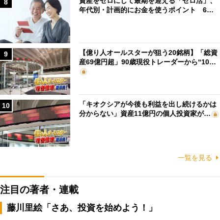
資産をゼロにして最期を迎える「ゼロ活」、
8
年代別・計画的にお金を使うポイント 6…
【億り人オールスターが狙う20銘柄】「総資
9
産69億円超」90歳現役トレーダーから“10…
「キオクシアが今後も利益を出し続けるかは
10
分からない」資産11億円の個人投資家が…
一覧を見る
注目の著者・連載
藤川里絵「さあ、投資を始めよう！」