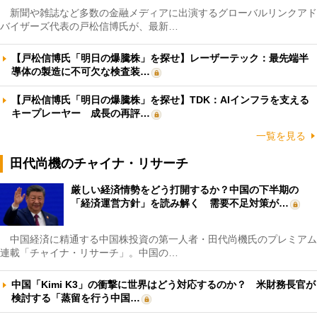
新聞や雑誌など多数の金融メディアに出演するグローバルリンクアド
バイザーズ代表の戸松信博氏が、最新…
【戸松信博氏「明日の爆騰株」を探せ】レーザーテック：最先端半
導体の製造に不可欠な検査装…
【戸松信博氏「明日の爆騰株」を探せ】TDK：AIインフラを支える
キープレーヤー 成長の再評…
一覧を見る
田代尚機のチャイナ・リサーチ
厳しい経済情勢をどう打開するか？中国の下半期の
「経済運営方針」を読み解く 需要不足対策が…
中国経済に精通する中国株投資の第一人者・田代尚機氏のプレミアム
連載「チャイナ・リサーチ」。中国の…
中国「Kimi K3」の衝撃に世界はどう対応するのか？ 米財務長官が
検討する「蒸留を行う中国…