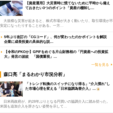
【資産運用】大災害時に慌てないために平時から備え
ておきたい3つのポイント「資産の棚卸し…
大規模な災害が起きると、株式市場が大きく動いたり、取引環境が不
安定になったりすることがある。一方…
5年ぶり改訂の「CGコード」、何が変わったのかポイントを解説
企業に成長投資の具体的な説…
【令和のPKOか】GPIFをめぐる片山財務相の「円資産への投資拡
大」発言の波紋 「国債重視」…
一覧を見る
森口亮「まるわかり市況分析」
「トレンド転換のスイッチになり得る」“介入慣れ”し
た市場心理を変える「日米協調為替介入」…
日米両政府が、約28年ぶりとなる円買いの協調介入に踏み切った。
米国も追加介入を辞さない姿勢を示して…