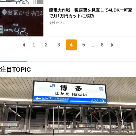
節電大作戦 暖房費を見直して4LDK一軒家
で月1万円カットに成功
女性セブン
1
2
3
4
5
...
8
注目TOPIC