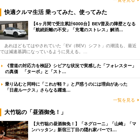
快適クルマ生活 乗ってみた、使ってみた
【4ヶ月間で受注累計6000台】BEV普及の障壁となる
「航続距離の不安」「充電のストレス」解消…
あれほどもてはやされていた「EV（BEV）シフト」の潮流も、最近
では減速基調になっているように見える。…
《雪道の対応力を検証》シビアな状況で実感した「フォレスター」
の真価 「ターボ」と「スト…
乗り込むと同時に「これが軽？」と戸惑うのには理由があった
「日産ルークス」さらなる躍進…
一覧を見る
大竹聡の「昼酒御免！」
【大竹聡の昼酒御免！】「ネグローニ」「山崎」「マ
ンハッタン」新宿三丁目の隠れ家バーで1…