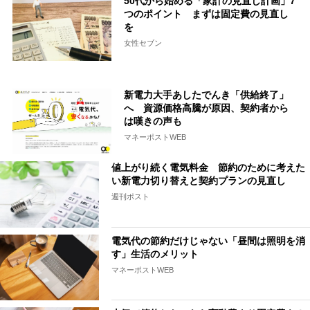
50代から始める「家計の見直し計画」7
つのポイント まずは固定費の見直し
を
女性セブン
新電力大手あしたでんき「供給終了」
へ 資源価格高騰が原因、契約者から
は嘆きの声も
マネーポストWEB
値上がり続く電気料金 節約のために考えた
い新電力切り替えと契約プランの見直し
週刊ポスト
電気代の節約だけじゃない「昼間は照明を消
す」生活のメリット
マネーポストWEB