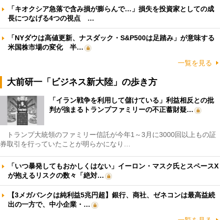
「キオクシア急落で含み損が膨らんで…」損失を投資家としての成
長につなげる4つの視点 …
「NYダウは高値更新、ナスダック・S&P500は足踏み」が意味する
米国株市場の変化 半…
一覧を見る
大前研一「ビジネス新大陸」の歩き方
「イラン戦争を利用して儲けている」利益相反との批
判が強まるトランプファミリーの不正蓄財疑…
トランプ大統領のファミリー信託が今年1～3月に3000回以上もの証
券取引を行っていたことが明らかになり…
「いつ暴発してもおかしくはない」イーロン・マスク氏とスペースX
が抱えるリスクの数々「絶対…
【3メガバンクは純利益5兆円超】銀行、商社、ゼネコンは最高益続
出の一方で、中小企業・…
一覧を見る