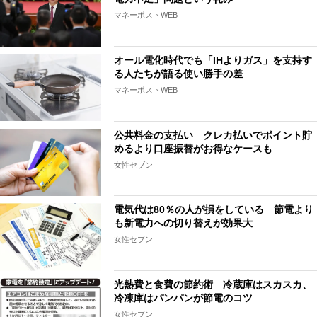
マネーポストWEB
オール電化時代でも「IHよりガス」を支持す
る人たちが語る使い勝手の差
マネーポストWEB
公共料金の支払い クレカ払いでポイント貯
めるより口座振替がお得なケースも
女性セブン
電気代は80％の人が損をしている 節電より
も新電力への切り替えが効果大
女性セブン
光熱費と食費の節約術 冷蔵庫はスカスカ、
冷凍庫はパンパンが節電のコツ
女性セブン