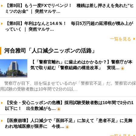
【第9回】もう一度FXでリベンジ！ 種銭は差し押さえを免れた”ヒ
ミツのお金” ｜ 突然マルサ…
【第8回】年利はなんと14.6％！ 毎日5万円超の延滞税が積み上が
っていく ｜ 突然マルサ…
一覧を見る
河合雅司「人口減少ニッポンの活路」
【「警察官離れ」に歯止めはかかるか？】警察庁が本
気で取り組む「警察組織の構造改革」 実現…
警察庁が目下、頭を悩ませているのが「警察官不足」だ。警察官の採
用試験の受験者数は10年間で2分の1以…
【安全・安心ニッポンの危機】採用試験受験者数は10年間で2分の1
以下に！ 出生数減がも…
【医療崩壊】人口減少で「医師不足」に加えて「患者不足」に見舞
われ地域医療が限界に 今後…
一覧を見る