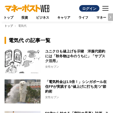
ログイン
トップ
投資
ビジネス
キャリア
ライフ
マネー
トップ
電気代
電気代 の記事一覧
ユニクロも値上げを示唆 洋服代節約
には「秋冬物は今のうちに」「サブス
ク活用」
女性セブン
「電気料金は1.5倍！」シンガポール在
住FPが実践する“値上げに打ち克つ”節
約術
女性セブン