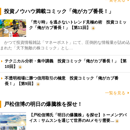
投資ノウハウ満載コミック「俺がカブ番長！」
「売り時」を逃さないトレンド見極め術 投資コミッ
ク「俺がカブ番長！」【第11回】
かつて投資情報雑誌「マネーポスト」にて、圧倒的な情報量が詰め込
まれた「天下無敵の株コミック」とし…
テクニカル分析・集中講義 投資コミック「俺がカブ番長！」【第
10回】
不透明相場に勝つ信用取引の極意 投資コミック「俺がカブ番
長！」【第9回】
一覧を見る
戸松信博の明日の爆騰株を探せ！
【戸松信博氏「明日の爆騰株」を探せ】トーメンデバ
イス：サムスンを通じて世界のAIメモリ需要…