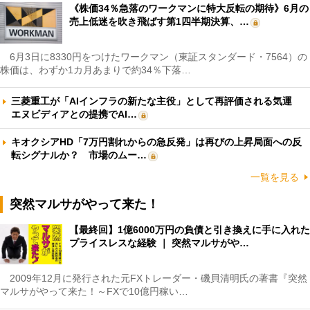
《株価34％急落のワークマンに特大反転の期待》6月の
売上低迷を吹き飛ばす第1四半期決算、…
6月3日に8330円をつけたワークマン（東証スタンダード・7564）の
株価は、わずか1カ月あまりで約34％下落…
三菱重工が「AIインフラの新たな主役」として再評価される気運
エヌビディアとの提携でAI…
キオクシアHD「7万円割れからの急反発」は再びの上昇局面への反
転シグナルか？ 市場のムー…
一覧を見る
突然マルサがやって来た！
【最終回】1億6000万円の負債と引き換えに手に入れた
プライスレスな経験 ｜ 突然マルサがや…
2009年12月に発行された元FXトレーダー・磯貝清明氏の著書『突然
マルサがやって来た！～FXで10億円稼い…