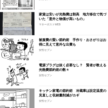
家賃は安いが光熱費は割高 地方移住で気づ
いた「意外と物価が高いもの」
マネーポストWEB
被服費の賢い節約術 手作り・おさがりはお
得に見えて意外な出費も
女性セブン
電源プラグは抜く必要なし？ 賢者が教える
光熱費節約術の数々
女性セブン
キッチン家電の節約術 冷蔵庫は設定温度の
見直しと収納量削減がカギ
女性セブン