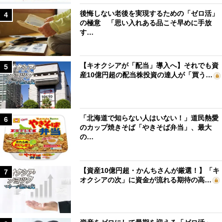
後悔しない老後を実現するための「ゼロ活」
4
の極意 「思い入れある品こそ早めに手放
す…
【キオクシアが「配当」導入へ】それでも資
5
産10億円超の配当株投資の達人が「買う…
「北海道で知らない人はいない！」道民熱愛
6
のカップ焼きそば「やきそば弁当」、最大
の…
【資産10億円超・かんちさんが厳選！】「キ
7
オクシアの次」に資金が流れる期待の高…