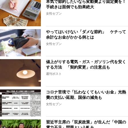
本気で節約したいなら変動費より固定費を！
手続きは面倒でも効果絶大
女性セブン
やってはいけない「ダメな節約」 ケチって
余計なお金がかかる例とは
女性セブン
値上がりする電気・ガス・ガソリン代を安く
する方法 「契約変更」の注意点も
週刊ポスト
コロナ苦境で「払わなくてもいいお金」光熱
費の支払い延期、国保の減免も
女性セブン
習近平主席の「双炭政策」が生んだ「中国の
電力不足」問題という軋み