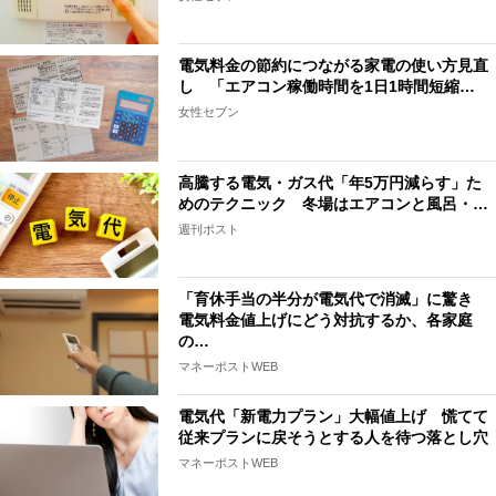
電気料金の節約につながる家電の使い方見直
し 「エアコン稼働時間を1日1時間短縮…
女性セブン
高騰する電気・ガス代「年5万円減らす」た
めのテクニック 冬場はエアコンと風呂・…
週刊ポスト
「育休手当の半分が電気代で消滅」に驚き
電気料金値上げにどう対抗するか、各家庭
の…
マネーポストWEB
電気代「新電力プラン」大幅値上げ 慌てて
従来プランに戻そうとする人を待つ落とし穴
マネーポストWEB