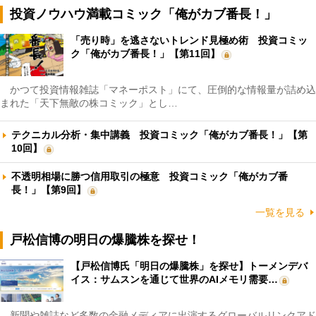
投資ノウハウ満載コミック「俺がカブ番長！」
「売り時」を逃さないトレンド見極め術 投資コミッ
ク「俺がカブ番長！」【第11回】
かつて投資情報雑誌「マネーポスト」にて、圧倒的な情報量が詰め込
まれた「天下無敵の株コミック」とし…
テクニカル分析・集中講義 投資コミック「俺がカブ番長！」【第
10回】
不透明相場に勝つ信用取引の極意 投資コミック「俺がカブ番
長！」【第9回】
一覧を見る
戸松信博の明日の爆騰株を探せ！
【戸松信博氏「明日の爆騰株」を探せ】トーメンデバ
イス：サムスンを通じて世界のAIメモリ需要…
新聞や雑誌など多数の金融メディアに出演するグローバルリンクアド