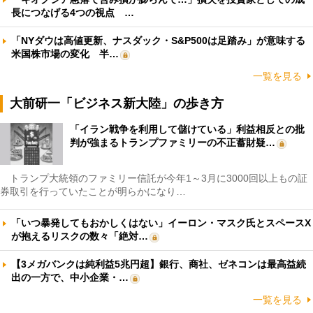
長につなげる4つの視点 …
「NYダウは高値更新、ナスダック・S&P500は足踏み」が意味する
米国株市場の変化 半…
一覧を見る
大前研一「ビジネス新大陸」の歩き方
「イラン戦争を利用して儲けている」利益相反との批
判が強まるトランプファミリーの不正蓄財疑…
トランプ大統領のファミリー信託が今年1～3月に3000回以上もの証
券取引を行っていたことが明らかになり…
「いつ暴発してもおかしくはない」イーロン・マスク氏とスペースX
が抱えるリスクの数々「絶対…
【3メガバンクは純利益5兆円超】銀行、商社、ゼネコンは最高益続
出の一方で、中小企業・…
一覧を見る