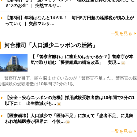
ミツのお金” ｜ 突然マルサ…
【第8回】年利はなんと14.6％！ 毎日5万円超の延滞税が積み上が
っていく ｜ 突然マルサ…
一覧を見る
河合雅司「人口減少ニッポンの活路」
【「警察官離れ」に歯止めはかかるか？】警察庁が本
気で取り組む「警察組織の構造改革」 実現…
警察庁が目下、頭を悩ませているのが「警察官不足」だ。警察官の採
用試験の受験者数は10年間で2分の1以…
【安全・安心ニッポンの危機】採用試験受験者数は10年間で2分の1
以下に！ 出生数減がも…
【医療崩壊】人口減少で「医師不足」に加えて「患者不足」に見舞
われ地域医療が限界に 今後…
一覧を見る