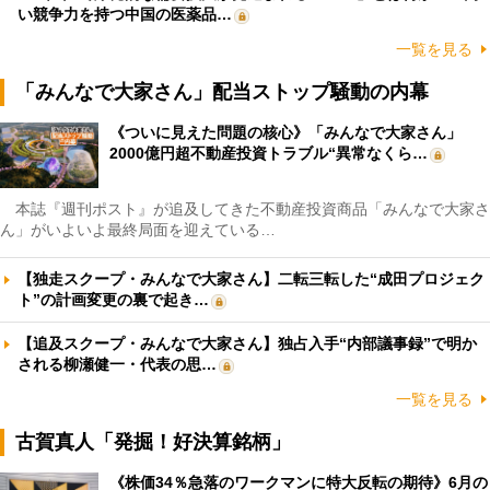
い競争力を持つ中国の医薬品…
一覧を見る
「みんなで大家さん」配当ストップ騒動の内幕
《ついに見えた問題の核心》「みんなで大家さん」
2000億円超不動産投資トラブル“異常なくら…
本誌『週刊ポスト』が追及してきた不動産投資商品「みんなで大家さ
ん」がいよいよ最終局面を迎えている…
【独走スクープ・みんなで大家さん】二転三転した“成田プロジェク
ト”の計画変更の裏で起き…
【追及スクープ・みんなで大家さん】独占入手“内部議事録”で明か
される柳瀬健一・代表の思…
一覧を見る
古賀真人「発掘！好決算銘柄」
《株価34％急落のワークマンに特大反転の期待》6月の