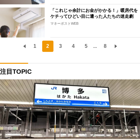
「これじゃ余計にお金がかかる！」暖房代を
ケチってひどい目に遭った人たちの迷走劇
マネーポストWEB
1
2
3
4
5
...
8
注目TOPIC