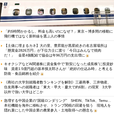
「約5時間かかるし、料金も高いのになぜ？」東京～博多間の移動に
飛行機ではなく新幹線を選ぶ人の事情
【土俵に埋まるカネ】大の里、豊昇龍が黒星続きの名古屋場所は
「懸賞金2826万円」が下位力士に渡り「今日はみんなで焼肉
だ！」 金星4個配給で協会は年96万円の支出増に
キオクシアなどAI関連株に資金集中で“割安になった成長株”に投資妙
味 資産1.5億円超の坂本慎太郎さんが「絶好の仕込み時」と考える
防衛・食品銘柄を紹介
《商社の大学別就職者数ランキングを解剖》三菱商事、三井物産、
住友商事への就職者は「東大・早大・慶大で約6割」の現実 3大学
以外で強い大学はどこか
急増する中国企業の“国籍ロンダリング” SHEIN、TikTok、Temu…
本社機能を海外に移転させ、トランプ関税の回避を狙う 現地人を
隠れ蓑にした中国企業の農業参入・土地取得への懸念も