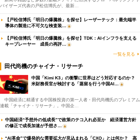
バイザーズ代表の戸松信博氏が、最新…
【戸松信博氏「明日の爆騰株」を探せ】レーザーテック：最先端半
導体の製造に不可欠な検査装…
【戸松信博氏「明日の爆騰株」を探せ】TDK：AIインフラを支える
キープレーヤー 成長の再評…
一覧を見る
田代尚機のチャイナ・リサーチ
中国「Kimi K3」の衝撃に世界はどう対応するのか？
米財務長官が検討する「蒸留を行う中国AI…
中国経済に精通する中国株投資の第一人者・田代尚機氏のプレミアム
連載「チャイナ・リサーチ」。中国企…
中国経済“予想外の低成長”で政策のテコ入れ必至か 経済運営方針
の修正で成長加速が予想さ…
“AI革命”で爆発的な需要拡大が見込まれる「CXO」とは何か？ 高