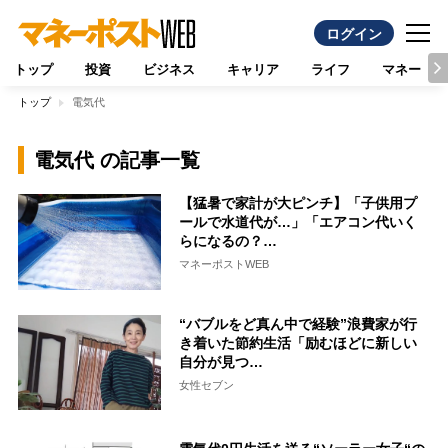
ログイン
トップ
投資
ビジネス
キャリア
ライフ
マネー
トップ
電気代
電気代 の記事一覧
【猛暑で家計が大ピンチ】「子供用プ
ールで水道代が…」「エアコン代いく
らになるの？…
マネーポストWEB
“バブルをど真ん中で経験”浪費家が行
き着いた節約生活「励むほどに新しい
自分が見つ…
女性セブン