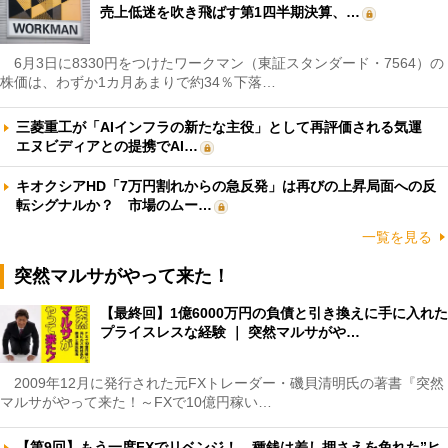
売上低迷を吹き飛ばす第1四半期決算、…
6月3日に8330円をつけたワークマン（東証スタンダード・7564）の
株価は、わずか1カ月あまりで約34％下落…
三菱重工が「AIインフラの新たな主役」として再評価される気運
エヌビディアとの提携でAI…
キオクシアHD「7万円割れからの急反発」は再びの上昇局面への反
転シグナルか？ 市場のムー…
一覧を見る
突然マルサがやって来た！
【最終回】1億6000万円の負債と引き換えに手に入れた
プライスレスな経験 ｜ 突然マルサがや…
2009年12月に発行された元FXトレーダー・磯貝清明氏の著書『突然
マルサがやって来た！～FXで10億円稼い…
【第9回】もう一度FXでリベンジ！ 種銭は差し押さえを免れた”ヒ