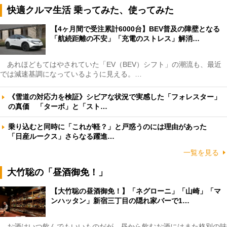
快適クルマ生活 乗ってみた、使ってみた
【4ヶ月間で受注累計6000台】BEV普及の障壁となる
「航続距離の不安」「充電のストレス」解消…
あれほどもてはやされていた「EV（BEV）シフト」の潮流も、最近
では減速基調になっているように見える。…
《雪道の対応力を検証》シビアな状況で実感した「フォレスター」
の真価 「ターボ」と「スト…
乗り込むと同時に「これが軽？」と戸惑うのには理由があった
「日産ルークス」さらなる躍進…
一覧を見る
大竹聡の「昼酒御免！」
【大竹聡の昼酒御免！】「ネグローニ」「山崎」「マ
ンハッタン」新宿三丁目の隠れ家バーで1…
お酒はいつ飲んでもいいものだが、昼から飲むお酒にはまた格別の味