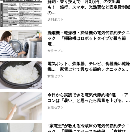
解約・乗り換えで「月3万円」の支出減
も！ 銀行、スマホ、光熱費など固定費削減
の…
週刊ポスト
洗濯機・乾燥機・掃除機の電気代節約テクニ
ック 「掃除機はロボットタイプが最も節
電…
女性セブン
電気ポット、炊飯器、テレビ、食器洗い乾燥
機… 家電ごとで異なる節約テクニック5…
女性セブン
今日から実践できる電気代節約術9選 エア
コンは「暑い」と思ったら風量を上げる、…
女性セブン
“家電王”が教える冷蔵庫の電気代節約テクニ
ック 「周囲にスペースを確保」「食材は…