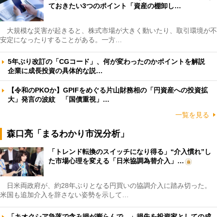
ておきたい3つのポイント「資産の棚卸し…
大規模な災害が起きると、株式市場が大きく動いたり、取引環境が不
安定になったりすることがある。一方…
5年ぶり改訂の「CGコード」、何が変わったのかポイントを解説
企業に成長投資の具体的な説…
【令和のPKOか】GPIFをめぐる片山財務相の「円資産への投資拡
大」発言の波紋 「国債重視」…
一覧を見る
森口亮「まるわかり市況分析」
「トレンド転換のスイッチになり得る」“介入慣れ”し
た市場心理を変える「日米協調為替介入」…
日米両政府が、約28年ぶりとなる円買いの協調介入に踏み切った。
米国も追加介入を辞さない姿勢を示して…
「キオクシア急落で含み損が膨らんで…」損失を投資家としての成