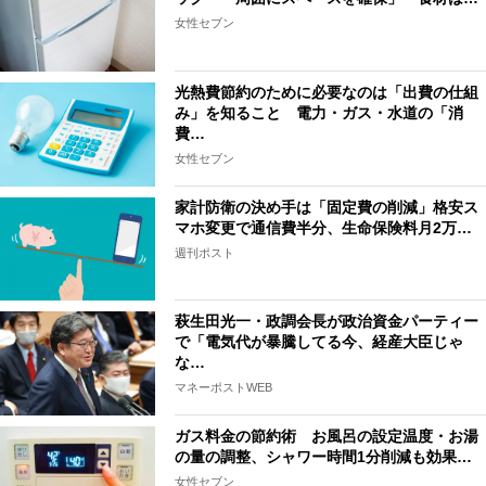
女性セブン
光熱費節約のために必要なのは「出費の仕組
み」を知ること 電力・ガス・水道の「消
費…
女性セブン
家計防衛の決め手は「固定費の削減」格安ス
マホ変更で通信費半分、生命保険料月2万…
週刊ポスト
萩生田光一・政調会長が政治資金パーティー
で「電気代が暴騰してる今、経産大臣じゃ
な…
マネーポストWEB
ガス料金の節約術 お風呂の設定温度・お湯
の量の調整、シャワー時間1分削減も効果…
女性セブン