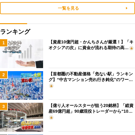
一覧を見る
ランキング
【資産10億円超・かんちさんが厳選！】「キ
1
オクシアの次」に資金が流れる期待の高…
【首都圏の不動産価格「危ない駅」ランキン
2
グ】“中古マンション売れ行き鈍化”のワー…
【億り人オールスターが狙う20銘柄】「総資
3
産69億円超」90歳現役トレーダーから“10…