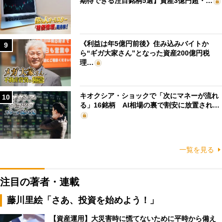
期待できる注目銘柄5選】資産3億円超・…
《利益は年5億円前後》住み込みバイトか
9
ら“ギガ大家さん”となった資産200億円税
理…
キオクシア・ショックで「次にマネーが流れ
10
る」16銘柄 AI相場の裏で割安に放置され…
一覧を見る
注目の著者・連載
藤川里絵「さあ、投資を始めよう！」
【資産運用】大災害時に慌てないために平時から備え