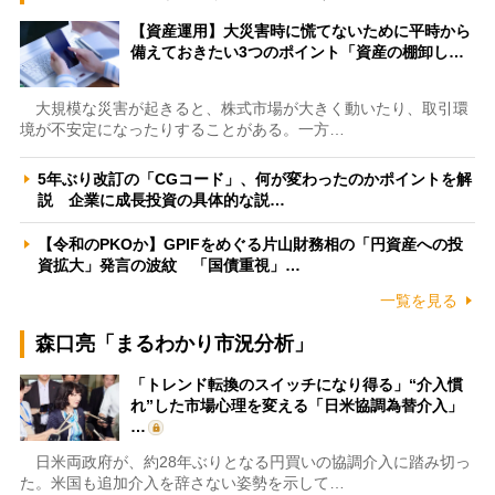
【資産運用】大災害時に慌てないために平時から
備えておきたい3つのポイント「資産の棚卸し…
大規模な災害が起きると、株式市場が大きく動いたり、取引環
境が不安定になったりすることがある。一方…
5年ぶり改訂の「CGコード」、何が変わったのかポイントを解
説 企業に成長投資の具体的な説…
【令和のPKOか】GPIFをめぐる片山財務相の「円資産への投
資拡大」発言の波紋 「国債重視」…
一覧を見る
森口亮「まるわかり市況分析」
「トレンド転換のスイッチになり得る」“介入慣
れ”した市場心理を変える「日米協調為替介入」
…
日米両政府が、約28年ぶりとなる円買いの協調介入に踏み切っ
た。米国も追加介入を辞さない姿勢を示して…