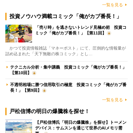
一覧を見る
投資ノウハウ満載コミック「俺がカブ番長！」
「売り時」を逃さないトレンド見極め術 投資コ
ミック「俺がカブ番長！」【第11回】
かつて投資情報雑誌「マネーポスト」にて、圧倒的な情報量が
詰め込まれた「天下無敵の株コミック」とし…
テクニカル分析・集中講義 投資コミック「俺がカブ番長！」
【第10回】
不透明相場に勝つ信用取引の極意 投資コミック「俺がカブ番
長！」【第9回】
一覧を見る
戸松信博の明日の爆騰株を探せ！
【戸松信博氏「明日の爆騰株」を探せ】トーメン
デバイス：サムスンを通じて世界のAIメモリ需