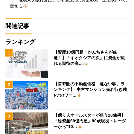
う 現地人を隠れ蓑にした中国企業の農業参入・土地取得への
懸念も
関連記事
ランキング
【資産10億円超・かんちさんが厳
1
選！】「キオクシアの次」に資金が流
れる期待の高…
【首都圏の不動産価格「危ない駅」ラ
2
ンキング】“中古マンション売れ行き鈍
化”のワー…
【億り人オールスターが狙う20銘柄】
3
「総資産69億円超」90歳現役トレーダ
ーから“10…