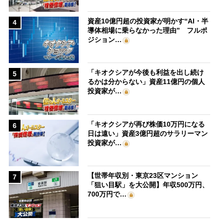
資産10億円超の投資家が明かす“AI・半
4
導体相場に乗らなかった理由” フルポ
ジション…
「キオクシアが今後も利益を出し続け
5
るかは分からない」資産11億円の個人
投資家が…
「キオクシアが再び株価10万円になる
6
日は遠い」資産3億円超のサラリーマン
投資家が…
【世帯年収別・東京23区マンション
7
「狙い目駅」を大公開】年収500万円、
700万円で…