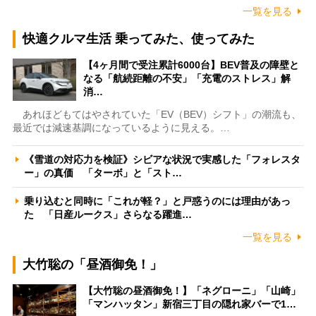
一覧を見る
快適クルマ生活 乗ってみた、使ってみた
【4ヶ月間で受注累計6000台】BEV普及の障壁と
なる「航続距離の不安」「充電のストレス」解
消…
あれほどもてはやされていた「EV（BEV）シフト」の潮流も、
最近では減速基調になっているように見える。…
《雪道の対応力を検証》シビアな状況で実感した「フォレスタ
ー」の真価 「ターボ」と「スト…
乗り込むと同時に「これが軽？」と戸惑うのには理由があっ
た 「日産ルークス」さらなる躍進…
一覧を見る
大竹聡の「昼酒御免！」
【大竹聡の昼酒御免！】「ネグローニ」「山崎」
「マンハッタン」新宿三丁目の隠れ家バーで1…