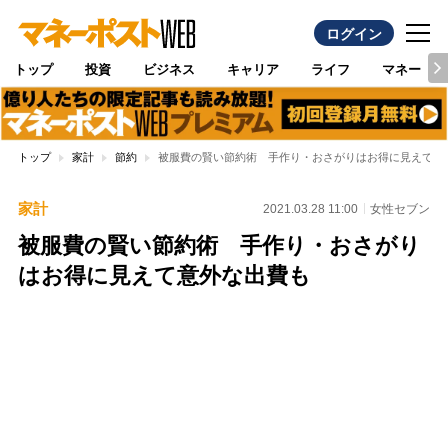
ログイン
トップ
投資
ビジネス
キャリア
ライフ
マネー
トップ
家計
節約
被服費の賢い節約術 手作り・おさがりはお得に見えて意
家計
2021.03.28 11:00
女性セブン
被服費の賢い節約術 手作り・おさがり
はお得に見えて意外な出費も
Loaded
:
100.00%
/
Unmute