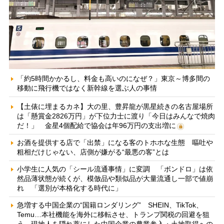
「約5時間かかるし、料金も高いのになぜ？」東京～博多間の
移動に飛行機ではなく新幹線を選ぶ人の事情
【土俵に埋まるカネ】大の里、豊昇龍が黒星続きの名古屋場所
は「懸賞金2826万円」が下位力士に渡り「今日はみんなで焼肉
だ！」 金星4個配給で協会は年96万円の支出増に
お酒を提供する店で「出禁」になる客のトホホな生態 嘔吐や
粗相だけじゃない、店側が嫌がる“最悪の客”とは
小学生に人気の「シール流通事情」に変調 「ボンドロ」は依
然品薄状態が続くが、模倣品や類似品が大量流通し一部で値崩
れ 「選別が本格化する時代に」
急増する中国企業の“国籍ロンダリング” SHEIN、TikTok、
Temu…本社機能を海外に移転させ、トランプ関税の回避を狙