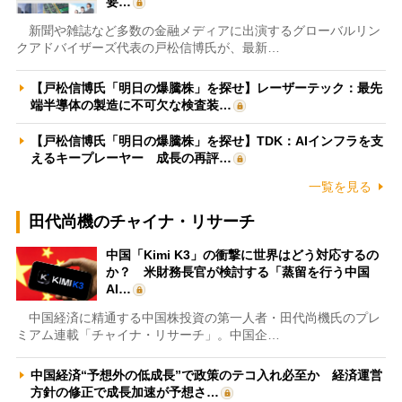
要…
新聞や雑誌など多数の金融メディアに出演するグローバルリン
クアドバイザーズ代表の戸松信博氏が、最新…
【戸松信博氏「明日の爆騰株」を探せ】レーザーテック：最先
端半導体の製造に不可欠な検査装…
【戸松信博氏「明日の爆騰株」を探せ】TDK：AIインフラを支
えるキープレーヤー 成長の再評…
一覧を見る
田代尚機のチャイナ・リサーチ
中国「Kimi K3」の衝撃に世界はどう対応するの
か？ 米財務長官が検討する「蒸留を行う中国
AI…
中国経済に精通する中国株投資の第一人者・田代尚機氏のプレ
ミアム連載「チャイナ・リサーチ」。中国企…
中国経済“予想外の低成長”で政策のテコ入れ必至か 経済運営
方針の修正で成長加速が予想さ…