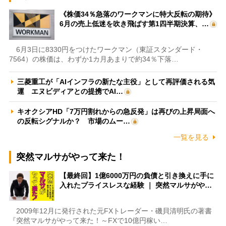
《株価34％急落のワークマンに特大反転の期待》
6月の売上低迷を吹き飛ばす第1四半期決算、…
6月3日に8330円をつけたワークマン（東証スタンダード・
7564）の株価は、わずか1カ月あまりで約34％下落…
三菱重工が「AIインフラの新たな主役」として再評価される気
運 エヌビディアとの提携でAI…
キオクシアHD「7万円割れからの急反発」は再びの上昇局面へ
の反転シグナルか？ 市場のムー…
一覧を見る
突然マルサがやって来た！
【最終回】1億6000万円の負債と引き換えに手に
入れたプライスレスな経験 ｜ 突然マルサがや…
2009年12月に発行された元FXトレーダー・磯貝清明氏の著書
『突然マルサがやって来た！～FXで10億円稼い…