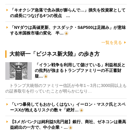
「キオクシア急落で含み損が膨らんで…」損失を投資家として
の成長につなげる4つの視点 …
「NYダウは高値更新、ナスダック・S&P500は足踏み」が意味
する米国株市場の変化 半…
一覧を見る
大前研一「ビジネス新大陸」の歩き方
「イラン戦争を利用して儲けている」利益相反と
の批判が強まるトランプファミリーの不正蓄財
疑…
トランプ大統領のファミリー信託が今年1～3月に3000回以上も
の証券取引を行っていたことが明らかになり…
「いつ暴発してもおかしくはない」イーロン・マスク氏とスペ
ースXが抱えるリスクの数々「絶対…
【3メガバンクは純利益5兆円超】銀行、商社、ゼネコンは最高
益続出の一方で、中小企業・…