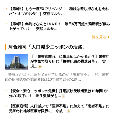
【第9回】もう一度FXでリベンジ！ 種銭は差し押さえを免れ
た”ヒミツのお金” ｜ 突然マルサ…
【第8回】年利はなんと14.6％！ 毎日5万円超の延滞税が積み
上がっていく ｜ 突然マルサ…
一覧を見る
河合雅司「人口減少ニッポンの活路」
【「警察官離れ」に歯止めはかかるか？】警察庁
が本気で取り組む「警察組織の構造改革」 実
現…
警察庁が目下、頭を悩ませているのが「警察官不足」だ。警察
官の採用試験の受験者数は10年間で2分の1以…
【安全・安心ニッポンの危機】採用試験受験者数は10年間で2
分の1以下に！ 出生数減がも…
【医療崩壊】人口減少で「医師不足」に加えて「患者不足」に
見舞われ地域医療が限界に 今後…