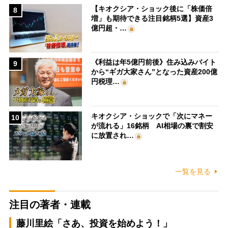
【キオクシア・ショック後に「株価倍
8
増」も期待できる注目銘柄5選】資産3
億円超・…
《利益は年5億円前後》住み込みバイト
9
から“ギガ大家さん”となった資産200億
円税理…
キオクシア・ショックで「次にマネー
10
が流れる」16銘柄 AI相場の裏で割安
に放置され…
一覧を見る
注目の著者・連載
藤川里絵「さあ、投資を始めよう！」