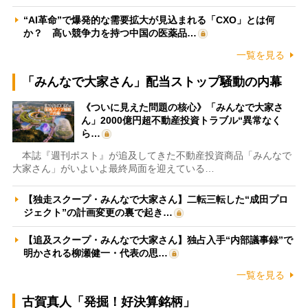
“AI革命”で爆発的な需要拡大が見込まれる「CXO」とは何
か？ 高い競争力を持つ中国の医薬品…
一覧を見る
「みんなで大家さん」配当ストップ騒動の内幕
《ついに見えた問題の核心》「みんなで大家さ
ん」2000億円超不動産投資トラブル“異常なく
ら…
本誌『週刊ポスト』が追及してきた不動産投資商品「みんなで
大家さん」がいよいよ最終局面を迎えている…
【独走スクープ・みんなで大家さん】二転三転した“成田プロ
ジェクト”の計画変更の裏で起き…
【追及スクープ・みんなで大家さん】独占入手“内部議事録”で
明かされる柳瀬健一・代表の思…
一覧を見る
古賀真人「発掘！好決算銘柄」